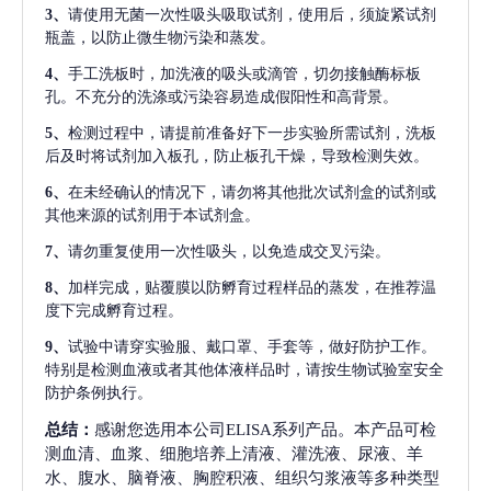
3、
请使用无菌一次性吸头吸取试剂，使用后，须旋紧试剂
瓶盖，以防止微生物污染和蒸发。
4、
手工洗板时，加洗液的吸头或滴管，切勿接触酶标板
孔。不充分的洗涤或污染容易造成假阳性和高背景。
5、
检测过程中，请提前准备好下一步实验所需试剂，洗板
后及时将试剂加入板孔，防止板孔干燥，导致检测失效。
6、
在未经确认的情况下，请勿将其他批次试剂盒的试剂或
其他来源的试剂用于本试剂盒。
7、
请勿重复使用一次性吸头，以免造成交叉污染。
8、
加样完成，贴覆膜以防孵育过程样品的蒸发，在推荐温
度下完成孵育过程。
9、
试验中请穿实验服、戴口罩、手套等，做好防护工作。
特别是检测血液或者其他体液样品时，请按生物试验室安全
防护条例执行。
总结：
感谢您选用本公司ELISA系列产品。本产品可检
测血清、血浆、细胞培养上清液、灌洗液、尿液、羊
水、腹水、脑脊液、胸腔积液、组织匀浆液等多种类型