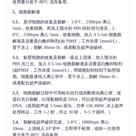
使用量分装于-80°C 冻存备用。
5、
细胞裂解液
5.1、
悬浮细胞的收集及裂解：
2-8°C，2500rpm 离心
5min，收集细胞。再加入预冷的 PBS 轻轻混匀清洗，2-
8°C，2500rpm 离心 5min，收集细胞。加入 0.5-1ml 细胞裂
解液及适量蛋白酶抑制剂(如 PMSF，工作浓度 1mmol/L)，
置于冰上，裂解 30min-1h , 或者配合超声波破碎。
5.2、
贴壁细胞的收集及裂解：吸走上清液，加入预冷的
PBS 洗三次。加入 0.5-1ml 细胞裂解液及适量蛋白酶抑制剂
(如PMSF，工作浓度 1mmol/L)，用细胞刮轻轻刮下贴壁细
胞。细胞悬液转入离心管中，置于冰上，裂解 30min-1h，
或者配合超声波破碎。
5.3、
细胞裂解过程中可用枪头吹打或间断摇动离心管，使
蛋白充分裂解
, 出现黏糊状是 DNA，可以使用超声波破碎
DNA。(或用超声波 3-5mm 探头，功率 150-300W, 冰上超声
处理样品，工作 1-2 秒，停止 30 秒， 3~5 个循环。)
5.4、
裂解或超声破碎完成，
2-8°C，10000rpm 离心
10min，上清移入 EP 管中，立即用于检测，或按一次使用
量分装于-80°C 冻存备用。