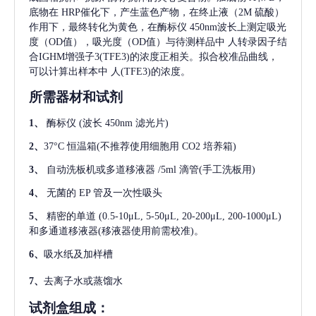
底物在 HRP催化下，产生蓝色产物，在终止液（2M 硫酸）
作用下，最终转化为黄色，在酶标仪 450nm波长上测定吸光
度（OD值），吸光度（OD值）与待测样品中
人转录因子结
合IGHM增强子3(TFE3)
的浓度正相关。拟合校准品曲线，
可以计算出样本中
人(TFE3)
的浓度。
所需器材和试剂
1、
酶标仪
(波长 450nm 滤光片)
2、
37°C 恒温箱(不推荐使用细胞用 CO2 培养箱)
3、
自动洗板机或多道移液器
/5ml 滴管(手工洗板用)
4、
无菌的
EP 管及一次性吸头
5、
精密的单道
(0.5-10μL, 5-50μL, 20-200μL, 200-1000μL)
和多通道移液器(移液器使用前需校准)。
6、
吸水纸及加样槽
7、
去离子水或蒸馏水
试剂盒组成：