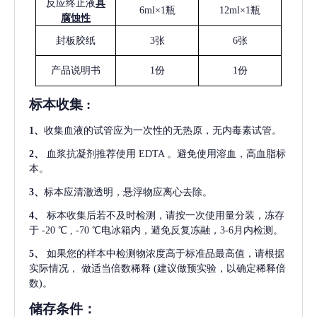
反应终止液
具
6ml×1瓶
12ml×1瓶
腐蚀性
封板胶纸
3张
6张
产品说明书
1份
1份
标本收集
:
1
、
收集血液的试管应为一次性的无热原，无内毒素试管。
2
、
血浆抗凝剂推荐使用
EDTA 。避免使用溶血，高血脂标
本。
3
、
标本应清澈透明，悬浮物应离心去除。
4
、
标本收集后若不及时检测，请按一次使用量分装，冻存
于
-20 ℃ , -70 ℃电冰箱内，避免反复冻融，3-6月内检测。
5
、
如果您的样本中检测物浓度高于标准品最高值，请根据
实际情况，
做适当倍数稀释
(建议做预实验，以确定稀释倍
数)。
储存条件：