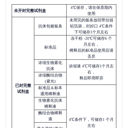
4℃保存，请在保质期内
未开封完整试剂盒
使用
未用完的板条放回带拉链
抗体包被板条
铝箔袋，封好口
4℃条件
下可储存1个月左右
冻干粉
-20℃可储存6 个
月左右，
标准品
稀释后的标准品使用后请
丢弃
浓缩生物素化
浓缩液
4℃可储存1个月左
抗体
右，
浓缩酶结合物
释后即用即弃
(避光)
已
封完整
标准品＆标本
试剂盒
通用稀释液
生物素化抗体
稀释液
酶结合物稀释
液
4℃条件下，可储存1 个月
左右