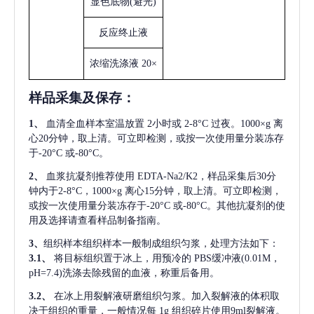
显色底物
(避光)
反应终止液
浓缩洗涤液
20×
样品采集及保存
：
1、
血清全血样本室温放置
2小时或 2-8°C 过夜。1000×g 离
心20分钟，取上清。可立即检测，或按一次使用量分装冻存
于-20°C 或-80°C。
2、
血浆抗凝剂推荐使用
EDTA-Na2/K2，样品采集后30分
钟内于2-8°C，1000×g 离心15分钟，取上清。可立即检测，
或按一次使用量分装冻存于-20°C 或-80°C。其他抗凝剂的使
用及选择请查看样品制备指南。
3、
组织样本组织样本一般制成组织匀浆，处理方法如下：
3.1、
将目标组织置于冰上，用预冷的
PBS缓冲液(0.01M，
pH=7.4)洗涤去除残留的血液，称重后备用。
3.2、
在冰上用裂解液研磨组织匀浆。加入裂解液的体积取
决于组织的重量，一般情况每
1g 组织碎片使用9ml裂解液。