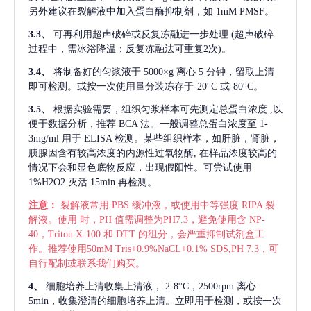
另外建议在裂解液中加入蛋白酶抑制剂，如 1mM PMSF。
3.3、
可再利用超声破碎或反复冻融进一步处理
(超声破碎
过程中，需冰浴降温；反复冻融法可重复2次)。
3.4、
将制备好的匀浆液于
5000×g 离心 5 分钟，留取上清
即可检测。或按一次使用量分装冻存于-20°C 或-80°C。
3.5、
根据实验需要，组织匀浆样本可先测定总蛋白浓度
,以
便于数据分析，推荐 BCA 法。一般调整总蛋白浓度至 1-
3mg/ml 用于 ELISA 检测。某些组织样本，如肝脏，肾脏，
胰腺因含有较高浓度的内源性过氧物酶, 在样品浓度较高的
情况下会和显色底物反应，出现假阳性。可尝试使用
1%H2O2 灭活 15min 再检测。
注意：
裂解液常用
PBS 缓冲液，或使用中等强度 RIPA 裂
解液。使用 时，PH 值需调整为PH7.3，避免使用含 NP-
40，Triton X-100 和 DTT 的组分，会严重抑制试剂盒工
作。推荐使用50mM Tris+0.9%NaCL+0.1% SDS,PH 7.3，可
自行配制或联系我们购买。
4、
细胞培养上清收集上清液，
2-8°C，2500rpm 离心
5min，收集澄清的细胞培养上清。立即用于检测，或按一次