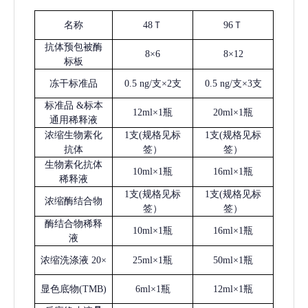
名称
48Ｔ
96Ｔ
抗体预包被酶
8×6
8×12
标板
冻干标准品
0.5 ng/支×2支
0.5 ng/支×3支
标准品
&标本
12ml×1瓶
20ml×1瓶
通用稀释液
浓缩生物素化
1支(规格见标
1支(规格见标
抗体
签）
签）
生物素化抗体
10ml×1瓶
16ml×1瓶
稀释液
1支(规格见标
1支(规格见标
浓缩酶结合物
签）
签）
酶结合物稀释
10ml×1瓶
16ml×1瓶
液
浓缩洗涤液
20×
25ml×1瓶
50ml×1瓶
显色底物
(
TMB
)
6ml×1瓶
12ml×1瓶