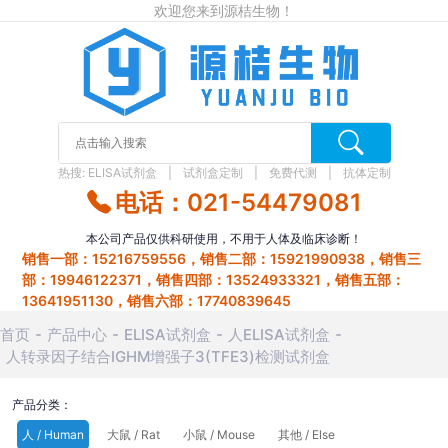
欢迎您来到源桔生物！
热搜:
ELISA试剂盒
试剂盒定制
免费代测
抗体定制
电话：021-54479081
本公司产品仅供科研使用，不用于人体及临床诊断！
销售一部：15216759556，销售二部：15921990938，销售三
部：19946122371，销售四部：13524933321，销售五部：
13641951130，销售六部：17740839645
首页
产品中心
ELISA试剂盒
人ELISA试剂盒
人转录因子结合IGHM增强子3(TFE3)检测试剂盒
产品分类：
人 / Human
大鼠 / Rat
小鼠 / Mouse
其他 / Else