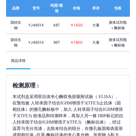
纯度/规
品牌
货号
价格
库存
包装
格
源桔生
液体试剂瓶
YJ46514
48T
￥1400
大量
物
＋酶标板
源桔生
液体试剂瓶
YJ46514
96T
￥1900
大量
物
＋酶标板
商品详情
检测原理
:
本试剂盒采用双抗体夹心酶联免疫吸附试验（
ELISA）。
在预包被
人转录因子结合IGHM增强子3(TFE3)
止抗体（固
相抗体）的微孔酶标板中，加入
人转录因子结合IGHM增强
子3(TFE3)
校准品和待测样本，再加入另一株
HRP标记的抗
人转录因子结合IGHM增强子3(TFE3)
（酶标抗体），经过
温育与充分洗涤，去除未结合的组分，在微孔板固相表面形
成固相抗体
-抗原-酶标抗体的夹心复合物。加底物 A和 B，