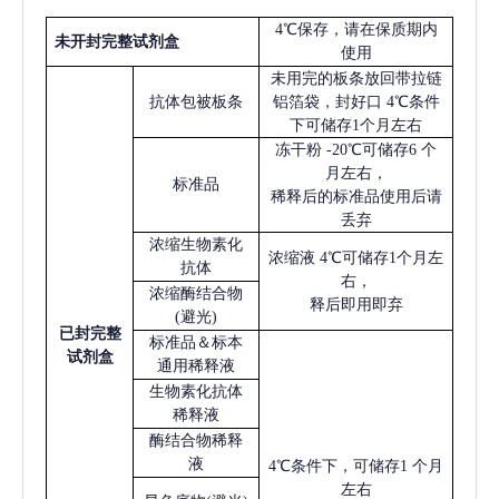
4℃保存，请在保质期内
未开封完整试剂盒
使用
未用完的板条放回带拉链
抗体包被板条
铝箔袋，封好口
4℃条件
下可储存1个月左右
冻干粉
-20℃可储存6 个
月左右，
标准品
稀释后的标准品使用后请
丢弃
浓缩生物素化
浓缩液
4℃可储存1个月左
抗体
右，
浓缩酶结合物
释后即用即弃
(避光)
已
封完整
标准品＆标本
试剂盒
通用稀释液
生物素化抗体
稀释液
酶结合物稀释
液
4℃条件下，可储存1 个月
左右