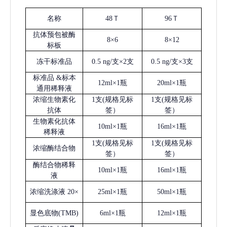
名称
48Ｔ
96Ｔ
抗体预包被酶
8×6
8×12
标板
冻干标准品
0.5 ng/支×2支
0.5 ng/支×3支
标准品
&标本
12ml×1瓶
20ml×1瓶
通用稀释液
浓缩生物素化
1支(规格见标
1支(规格见标
抗体
签）
签）
生物素化抗体
10ml×1瓶
16ml×1瓶
稀释液
1支(规格见标
1支(规格见标
浓缩酶结合物
签）
签）
酶结合物稀释
10ml×1瓶
16ml×1瓶
液
浓缩洗涤液
20×
25ml×1瓶
50ml×1瓶
显色底物
(
TMB
)
6ml×1瓶
12ml×1瓶