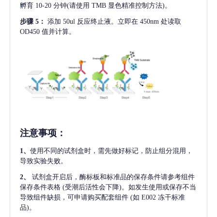
孵育 10-20 分钟(请使用 TMB 显色精准控制方法)。
步骤
5：
添加
50ul 反应终止液。立即在 450nm 处读取
OD450 值并计算。
注意事项
：
1、
使用不同的试剂盒时，需先做好标记，防止组分混用，
导致实验失败。
2、
试剂盒开启后，酶标板和标准品的保存条件请参考组件
保存条件表格
(受潮后活性会下降)。如发生使用或保存不当
导致组件缺损，可申请购买配套组件
(如 E002 冻干标准
品)。