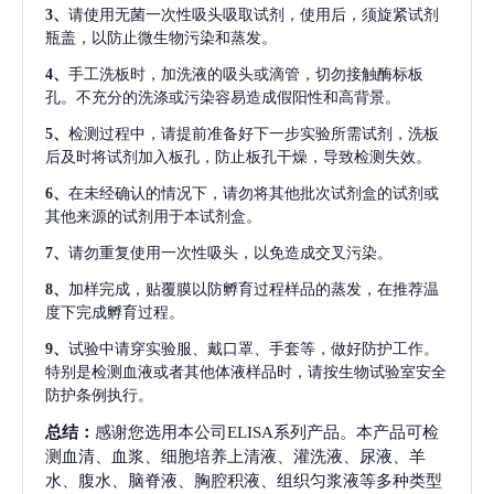
3、
请使用无菌一次性吸头吸取试剂，使用后，须旋紧试剂
瓶盖，以防止微生物污染和蒸发。
4、
手工洗板时，加洗液的吸头或滴管，切勿接触酶标板
孔。不充分的洗涤或污染容易造成假阳性和高背景。
5、
检测过程中，请提前准备好下一步实验所需试剂，洗板
后及时将试剂加入板孔，防止板孔干燥，导致检测失效。
6、
在未经确认的情况下，请勿将其他批次试剂盒的试剂或
其他来源的试剂用于本试剂盒。
7、
请勿重复使用一次性吸头，以免造成交叉污染。
8、
加样完成，贴覆膜以防孵育过程样品的蒸发，在推荐温
度下完成孵育过程。
9、
试验中请穿实验服、戴口罩、手套等，做好防护工作。
特别是检测血液或者其他体液样品时，请按生物试验室安全
防护条例执行。
总结：
感谢您选用本公司ELISA系列产品。本产品可检
测血清、血浆、细胞培养上清液、灌洗液、尿液、羊
水、腹水、脑脊液、胸腔积液、组织匀浆液等多种类型