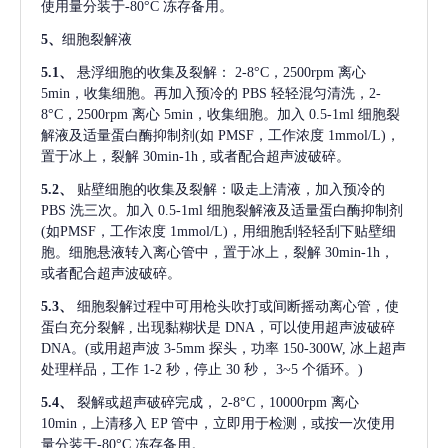
使用量分装于-80°C 冻存备用。
5、
细胞裂解液
5.1、
悬浮细胞的收集及裂解：
2-8°C，2500rpm 离心
5min，收集细胞。再加入预冷的 PBS 轻轻混匀清洗，2-
8°C，2500rpm 离心 5min，收集细胞。加入 0.5-1ml 细胞裂
解液及适量蛋白酶抑制剂(如 PMSF，工作浓度 1mmol/L)，
置于冰上，裂解 30min-1h , 或者配合超声波破碎。
5.2、
贴壁细胞的收集及裂解：吸走上清液，加入预冷的
PBS 洗三次。加入 0.5-1ml 细胞裂解液及适量蛋白酶抑制剂
(如PMSF，工作浓度 1mmol/L)，用细胞刮轻轻刮下贴壁细
胞。细胞悬液转入离心管中，置于冰上，裂解 30min-1h，
或者配合超声波破碎。
5.3、
细胞裂解过程中可用枪头吹打或间断摇动离心管，使
蛋白充分裂解
, 出现黏糊状是 DNA，可以使用超声波破碎
DNA。(或用超声波 3-5mm 探头，功率 150-300W, 冰上超声
处理样品，工作 1-2 秒，停止 30 秒， 3~5 个循环。)
5.4、
裂解或超声破碎完成，
2-8°C，10000rpm 离心
10min，上清移入 EP 管中，立即用于检测，或按一次使用
量分装于-80°C 冻存备用。