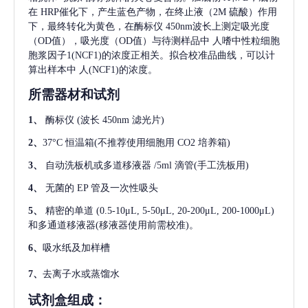
在 HRP催化下，产生蓝色产物，在终止液（2M 硫酸）作用
下，最终转化为黄色，在酶标仪 450nm波长上测定吸光度
（OD值），吸光度（OD值）与待测样品中
人嗜中性粒细胞
胞浆因子1(NCF1)
的浓度正相关。拟合校准品曲线，可以计
算出样本中
人(NCF1)
的浓度。
所需器材和试剂
1、
酶标仪
(波长 450nm 滤光片)
2、
37°C 恒温箱(不推荐使用细胞用 CO2 培养箱)
3、
自动洗板机或多道移液器
/5ml 滴管(手工洗板用)
4、
无菌的
EP 管及一次性吸头
5、
精密的单道
(0.5-10μL, 5-50μL, 20-200μL, 200-1000μL)
和多通道移液器(移液器使用前需校准)。
6、
吸水纸及加样槽
7、
去离子水或蒸馏水
试剂盒组成：