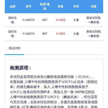
纯度/规
品牌
货号
价格
库存
包装
格
源桔生
液体试剂瓶
YJ46515
48T
￥1400
大量
物
＋酶标板
源桔生
液体试剂瓶
YJ46515
96T
￥1900
大量
物
＋酶标板
商品详情
检测原理
:
本试剂盒采用双抗体夹心酶联免疫吸附试验（
ELISA）。
在预包被
人嗜中性粒细胞胞浆因子1(NCF1)
止抗体（固相抗
体）的微孔酶标板中，加入
人嗜中性粒细胞胞浆因子
1(NCF1)
校准品和待测样本，再加入另一株
HRP标记的抗
人嗜中性粒细胞胞浆因子1(NCF1)
（酶标抗体），经过温育
与充分洗涤，去除未结合的组分，在微孔板固相表面形成固
相抗体
-抗原-酶标抗体的夹心复合物。加底物 A和 B，底物