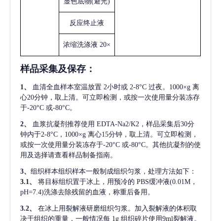
显色底物
(避光)
反应终止液
浓缩洗涤液
20×
样品采集及保存
：
1、
血清全血样本室温放置
2小时或 2-8°C 过夜。1000×g 离
心20分钟，取上清。可立即检测，或按一次使用量分装冻存
于-20°C 或-80°C。
2、
血浆抗凝剂推荐使用
EDTA-Na2/K2，样品采集后30分
钟内于2-8°C，1000×g 离心15分钟，取上清。可立即检测，
或按一次使用量分装冻存于-20°C 或-80°C。其他抗凝剂的使
用及选择请查看样品制备指南。
3、
组织样本组织样本一般制成组织匀浆，处理方法如下：
3.1、
将目标组织置于冰上，用预冷的
PBS缓冲液(0.01M，
pH=7.4)洗涤去除残留的血液，称重后备用。
3.2、
在冰上用裂解液研磨组织匀浆。加入裂解液的体积取
决于组织的重量，一般情况每
1g 组织碎片使用9ml裂解液。