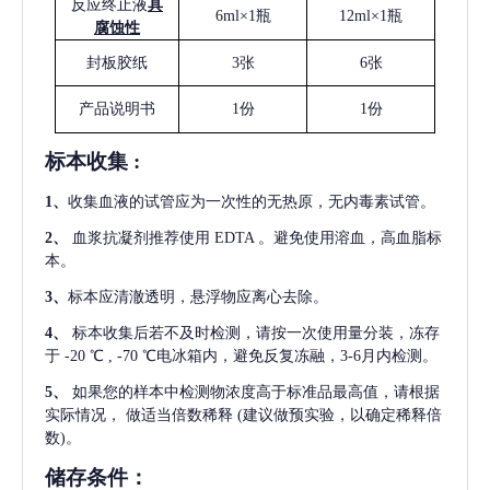
反应终止液
具
6ml×1瓶
12ml×1瓶
腐蚀性
封板胶纸
3张
6张
产品说明书
1份
1份
标本收集
:
1
、
收集血液的试管应为一次性的无热原，无内毒素试管。
2
、
血浆抗凝剂推荐使用
EDTA 。避免使用溶血，高血脂标
本。
3
、
标本应清澈透明，悬浮物应离心去除。
4
、
标本收集后若不及时检测，请按一次使用量分装，冻存
于
-20 ℃ , -70 ℃电冰箱内，避免反复冻融，3-6月内检测。
5
、
如果您的样本中检测物浓度高于标准品最高值，请根据
实际情况，
做适当倍数稀释
(建议做预实验，以确定稀释倍
数)。
储存条件：