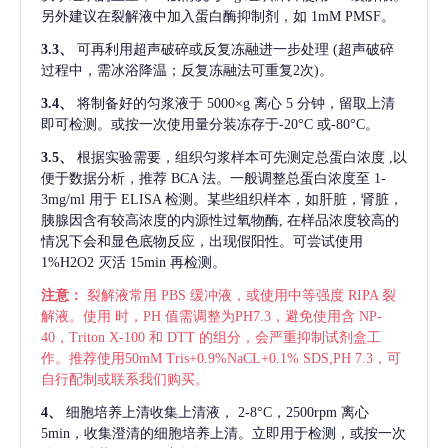
另外建议在裂解液中加入蛋白酶抑制剂，如 1mM PMSF。
3.3、
可再利用超声破碎或反复冻融进一步处理
(超声破碎
过程中，需冰浴降温；反复冻融法可重复2次)。
3.4、
将制备好的匀浆液于
5000×g 离心 5 分钟，留取上清
即可检测。或按一次使用量分装冻存于-20°C 或-80°C。
3.5、
根据实验需要，组织匀浆样本可先测定总蛋白浓度
,以
便于数据分析，推荐 BCA 法。一般调整总蛋白浓度至 1-
3mg/ml 用于 ELISA 检测。某些组织样本，如肝脏，肾脏，
胰腺因含有较高浓度的内源性过氧物酶, 在样品浓度较高的
情况下会和显色底物反应，出现假阳性。可尝试使用
1%H2O2 灭活 15min 再检测。
注意：
裂解液常用
PBS 缓冲液，或使用中等强度 RIPA 裂
解液。使用 时，PH 值需调整为PH7.3，避免使用含 NP-
40，Triton X-100 和 DTT 的组分，会严重抑制试剂盒工
作。推荐使用50mM Tris+0.9%NaCL+0.1% SDS,PH 7.3，可
自行配制或联系我们购买。
4、
细胞培养上清收集上清液，
2-8°C，2500rpm 离心
5min，收集澄清的细胞培养上清。立即用于检测，或按一次