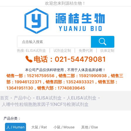
欢迎您来到源桔生物！
热搜:
ELISA试剂盒
试剂盒定制
免费代测
抗体定制
电话：021-54479081
本公司产品仅供科研使用，不用于人体及临床诊断！
销售一部：15216759556，销售二部：15921990938，销售三
部：19946122371，销售四部：13524933321，销售五部：
13641951130，销售六部：17740839645
首页
产品中心
ELISA试剂盒
人ELISA试剂盒
人嗜中性粒细胞胞浆因子1(NCF1)检测试剂盒
产品分类：
人 / Human
大鼠 / Rat
小鼠 / Mouse
其他 / Else