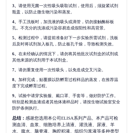
3、
请使用无菌一次性吸头吸取试剂，使用后，须旋紧试剂
瓶盖，以防止微生物污染和蒸发。
4、
手工洗板时，加洗液的吸头或滴管，切勿接触酶标板
孔。不充分的洗涤或污染容易造成假阳性和高背景。
5、
检测过程中，请提前准备好下一步实验所需试剂，洗板
后及时将试剂加入板孔，防止板孔干燥，导致检测失效。
6、
在未经确认的情况下，请勿将其他批次试剂盒的试剂或
其他来源的试剂用于本试剂盒。
7、
请勿重复使用一次性吸头，以免造成交叉污染。
8、
加样完成，贴覆膜以防孵育过程样品的蒸发，在推荐温
度下完成孵育过程。
9、
试验中请穿实验服、戴口罩、手套等，做好防护工作。
特别是检测血液或者其他体液样品时，请按生物试验室安全
防护条例执行。
总结：
感谢您选用本公司ELISA系列产品。本产品可检
测血清、血浆、细胞培养上清液、灌洗液、尿液、羊
水、腹水、脑脊液、胸腔积液、组织匀浆液等多种类型