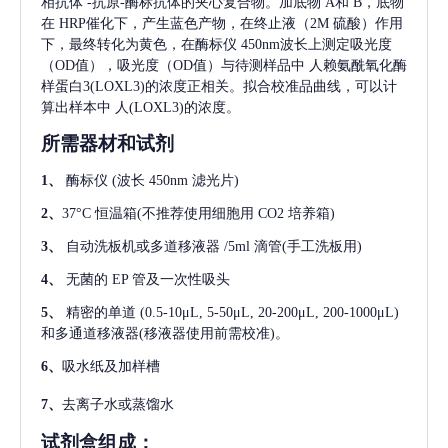
相抗体
-抗原-酶标抗体的夹心复合物。加底物 A和 B，底物
在 HRP催化下，产生蓝色产物，在终止液（2M 硫酸）作用
下，最终转化为黄色，在酶标仪 450nm波长上测定吸光度
（OD值），吸光度（OD值）与待测样品中
人赖氨酰氧化酶
样蛋白3(LOXL3)
的浓度正相关。拟合校准品曲线，可以计
算出样本中
人(LOXL3)
的浓度。
所需器材和试剂
1、
酶标仪
(波长 450nm 滤光片)
2、
37°C 恒温箱(不推荐使用细胞用 CO2 培养箱)
3、
自动洗板机或多道移液器
/5ml 滴管(手工洗板用)
4、
无菌的
EP 管及一次性吸头
5、
精密的单道
(0.5-10μL, 5-50μL, 20-200μL, 200-1000μL)
和多通道移液器(移液器使用前需校准)。
6、
吸水纸及加样槽
7、
去离子水或蒸馏水
试剂盒组成：