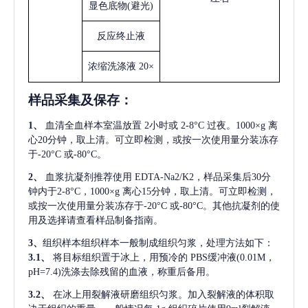
显色底物
(避光)
反应终止液
浓缩洗涤液
20×
样品采集及保存
：
1、
血清全血样本室温放置
2小时或 2-8°C 过夜。1000×g 离
心20分钟，取上清。可立即检测，或按一次使用量分装冻存
于-20°C 或-80°C。
2、
血浆抗凝剂推荐使用
EDTA-Na2/K2，样品采集后30分
钟内于2-8°C，1000×g 离心15分钟，取上清。可立即检测，
或按一次使用量分装冻存于-20°C 或-80°C。其他抗凝剂的使
用及选择请查看样品制备指南。
3、
组织样本组织样本一般制成组织匀浆，处理方法如下：
3.1、
将目标组织置于冰上，用预冷的
PBS缓冲液(0.01M，
pH=7.4)洗涤去除残留的血液，称重后备用。
3.2、
在冰上用裂解液研磨组织匀浆。加入裂解液的体积取