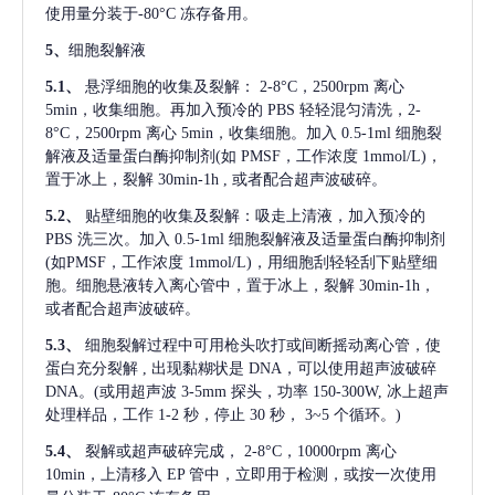
使用量分装于-80°C 冻存备用。
5、
细胞裂解液
5.1、
悬浮细胞的收集及裂解：
2-8°C，2500rpm 离心
5min，收集细胞。再加入预冷的 PBS 轻轻混匀清洗，2-
8°C，2500rpm 离心 5min，收集细胞。加入 0.5-1ml 细胞裂
解液及适量蛋白酶抑制剂(如 PMSF，工作浓度 1mmol/L)，
置于冰上，裂解 30min-1h , 或者配合超声波破碎。
5.2、
贴壁细胞的收集及裂解：吸走上清液，加入预冷的
PBS 洗三次。加入 0.5-1ml 细胞裂解液及适量蛋白酶抑制剂
(如PMSF，工作浓度 1mmol/L)，用细胞刮轻轻刮下贴壁细
胞。细胞悬液转入离心管中，置于冰上，裂解 30min-1h，
或者配合超声波破碎。
5.3、
细胞裂解过程中可用枪头吹打或间断摇动离心管，使
蛋白充分裂解
, 出现黏糊状是 DNA，可以使用超声波破碎
DNA。(或用超声波 3-5mm 探头，功率 150-300W, 冰上超声
处理样品，工作 1-2 秒，停止 30 秒， 3~5 个循环。)
5.4、
裂解或超声破碎完成，
2-8°C，10000rpm 离心
10min，上清移入 EP 管中，立即用于检测，或按一次使用