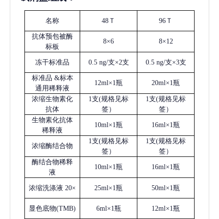
名称
48Ｔ
96Ｔ
抗体预包被酶
8×6
8×12
标板
冻干标准品
0.5 ng/支×2支
0.5 ng/支×3支
标准品
&标本
12ml×1瓶
20ml×1瓶
通用稀释液
浓缩生物素化
1支(规格见标
1支(规格见标
抗体
签）
签）
生物素化抗体
10ml×1瓶
16ml×1瓶
稀释液
1支(规格见标
1支(规格见标
浓缩酶结合物
签）
签）
酶结合物稀释
10ml×1瓶
16ml×1瓶
液
浓缩洗涤液
20×
25ml×1瓶
50ml×1瓶
显色底物
(
TMB
)
6ml×1瓶
12ml×1瓶