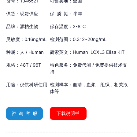
货号：YJ46521
可售卖地：全国
供货：现货供应
保 质 期：半年
品牌：源桔生物
保存温度：2-8℃
灵敏度：0.16ng/mL
检测范围：0.312~20ng/mL
种属：人 / Human
简索英文：Human LOXL3 Elisa KIT
规格：48T / 96T
特色服务：免费代测 / 免费提供技术支
持
用途：仅供科研使用
检测样本：血清，血浆，组织，相关液
体等
咨 询 客 服
下载说明书