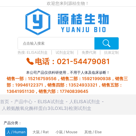
欢迎您来到源桔生物！
热搜:
ELISA试剂盒
试剂盒定制
免费代测
抗体定制
电话：021-54479081
本公司产品仅供科研使用，不用于人体及临床诊断！
销售一部：15216759556，销售二部：15921990938，销售三
部：19946122371，销售四部：13524933321，销售五部：
13641951130，销售六部：17740839645
首页
产品中心
ELISA试剂盒
人ELISA试剂盒
人赖氨酰氧化酶样蛋白3(LOXL3)检测试剂盒
产品分类：
人 / Human
大鼠 / Rat
小鼠 / Mouse
其他 / Else