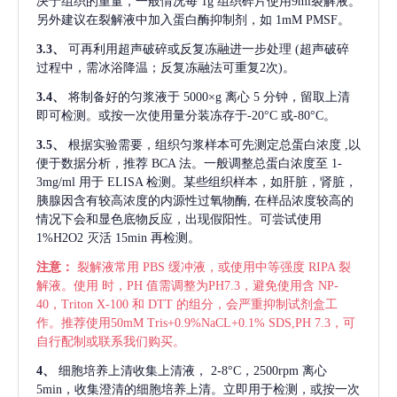
决于组织的重量，一般情况每
1g 组织碎片使用9ml裂解液。
另外建议在裂解液中加入蛋白酶抑制剂，如 1mM PMSF。
3.3、
可再利用超声破碎或反复冻融进一步处理
(超声破碎
过程中，需冰浴降温；反复冻融法可重复2次)。
3.4、
将制备好的匀浆液于
5000×g 离心 5 分钟，留取上清
即可检测。或按一次使用量分装冻存于-20°C 或-80°C。
3.5、
根据实验需要，组织匀浆样本可先测定总蛋白浓度
,以
便于数据分析，推荐 BCA 法。一般调整总蛋白浓度至 1-
3mg/ml 用于 ELISA 检测。某些组织样本，如肝脏，肾脏，
胰腺因含有较高浓度的内源性过氧物酶, 在样品浓度较高的
情况下会和显色底物反应，出现假阳性。可尝试使用
1%H2O2 灭活 15min 再检测。
注意：
裂解液常用
PBS 缓冲液，或使用中等强度 RIPA 裂
解液。使用 时，PH 值需调整为PH7.3，避免使用含 NP-
40，Triton X-100 和 DTT 的组分，会严重抑制试剂盒工
作。推荐使用50mM Tris+0.9%NaCL+0.1% SDS,PH 7.3，可
自行配制或联系我们购买。
4、
细胞培养上清收集上清液，
2-8°C，2500rpm 离心
5min，收集澄清的细胞培养上清。立即用于检测，或按一次