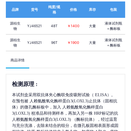
纯度/规
品牌
货号
价格
库存
包装
格
源桔生
液体试剂瓶
YJ46521
48T
￥1400
大量
物
＋酶标板
源桔生
液体试剂瓶
YJ46521
96T
￥1900
大量
物
＋酶标板
商品详情
检测原理
:
本试剂盒采用双抗体夹心酶联免疫吸附试验（
ELISA）。
在预包被
人赖氨酰氧化酶样蛋白3(LOXL3)
止抗体（固相抗
体）的微孔酶标板中，加入
人赖氨酰氧化酶样蛋白
3(LOXL3)
校准品和待测样本，再加入另一株
HRP标记的抗
人赖氨酰氧化酶样蛋白3(LOXL3)
（酶标抗体），经过温育
与充分洗涤，去除未结合的组分，在微孔板固相表面形成固