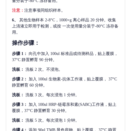
量分装于-80°C 冻存备用。
注意：
注意事项同组织样本。
6、
其他生物样本
2-8°C，1000×g 离心样品 20 分钟。收集
上清液立即用于检测，或按 一次使用量分装于-80°C 冻存备
用。
操作步骤：
步骤
1：
向孔中加入
100ul 标准品或待测样品，贴上覆膜，
37°C 静置孵育 90 分钟。
洗板：
洗板
2 次。不浸泡。
步骤
2：
加入
100ul 生物素-抗体工作液，贴上覆膜， 37°C
静置孵育 60 分钟。
洗板：
洗板
3 次。每次浸泡 1 分钟。
步骤
3：
加入
100ul HRP-链霉亲和素(SABC)工作液，贴上
覆膜，37°C 静置孵育 30 分钟。
洗板：
洗板
5 次。每次浸泡 1 分钟。
步骤
4：
添加
90ul TMB 显色底物。贴上覆膜， 37°C 静置