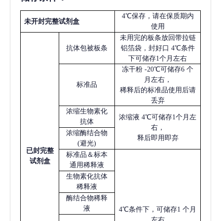
4℃保存，请在保质期内
未开封完整试剂盒
使用
未用完的板条放回带拉链
抗体包被板条
铝箔袋，封好口
4℃条件
下可储存1个月左右
冻干粉
-20℃可储存6 个
月左右，
标准品
稀释后的标准品使用后请
丢弃
浓缩生物素化
浓缩液
4℃可储存1个月左
抗体
右，
浓缩酶结合物
释后即用即弃
(避光)
已
封完整
标准品＆标本
试剂盒
通用稀释液
生物素化抗体
稀释液
酶结合物稀释
液
4℃条件下，可储存1 个月
左右