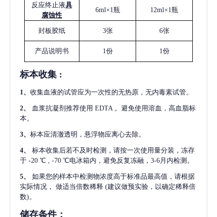
反应终止液
具
6ml×1瓶
12ml×1瓶
腐蚀性
封板胶纸
3张
6张
产品说明书
1份
1份
标本收集
:
1
、
收集血液的试管应为一次性的无热原，无内毒素试管。
2
、
血浆抗凝剂推荐使用
EDTA 。避免使用溶血，高血脂标
本。
3
、
标本应清澈透明，悬浮物应离心去除。
4
、
标本收集后若不及时检测，请按一次使用量分装，冻存
于
-20 ℃ , -70 ℃电冰箱内，避免反复冻融，3-6月内检测。
5
、
如果您的样本中检测物浓度高于标准品最高值，请根据
实际情况，
做适当倍数稀释
(建议做预实验，以确定稀释倍
数)。
储存条件：