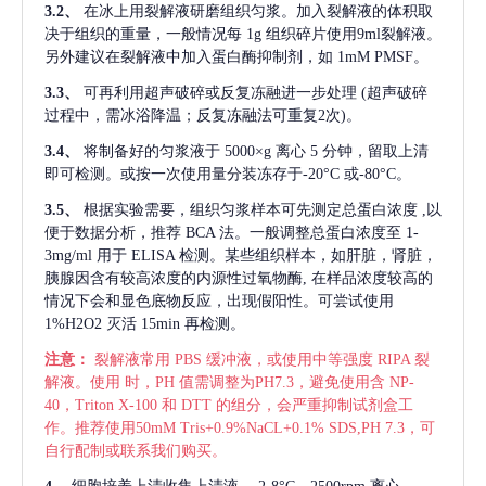
3.2、
在冰上用裂解液研磨组织匀浆。加入裂解液的体积取
决于组织的重量，一般情况每
1g 组织碎片使用9ml裂解液。
另外建议在裂解液中加入蛋白酶抑制剂，如 1mM PMSF。
3.3、
可再利用超声破碎或反复冻融进一步处理
(超声破碎
过程中，需冰浴降温；反复冻融法可重复2次)。
3.4、
将制备好的匀浆液于
5000×g 离心 5 分钟，留取上清
即可检测。或按一次使用量分装冻存于-20°C 或-80°C。
3.5、
根据实验需要，组织匀浆样本可先测定总蛋白浓度
,以
便于数据分析，推荐 BCA 法。一般调整总蛋白浓度至 1-
3mg/ml 用于 ELISA 检测。某些组织样本，如肝脏，肾脏，
胰腺因含有较高浓度的内源性过氧物酶, 在样品浓度较高的
情况下会和显色底物反应，出现假阳性。可尝试使用
1%H2O2 灭活 15min 再检测。
注意：
裂解液常用
PBS 缓冲液，或使用中等强度 RIPA 裂
解液。使用 时，PH 值需调整为PH7.3，避免使用含 NP-
40，Triton X-100 和 DTT 的组分，会严重抑制试剂盒工
作。推荐使用50mM Tris+0.9%NaCL+0.1% SDS,PH 7.3，可
自行配制或联系我们购买。