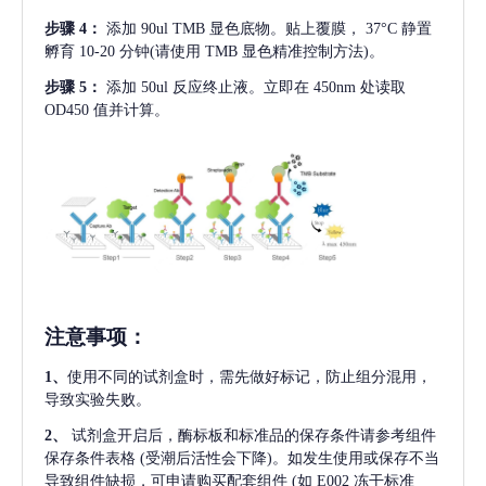
步骤
4：
添加
90ul TMB 显色底物。贴上覆膜， 37°C 静置
孵育 10-20 分钟(请使用 TMB 显色精准控制方法)。
步骤
5：
添加
50ul 反应终止液。立即在 450nm 处读取
OD450 值并计算。
注意事项
：
1、
使用不同的试剂盒时，需先做好标记，防止组分混用，
导致实验失败。
2、
试剂盒开启后，酶标板和标准品的保存条件请参考组件
保存条件表格
(受潮后活性会下降)。如发生使用或保存不当
导致组件缺损，可申请购买配套组件
(如 E002 冻干标准