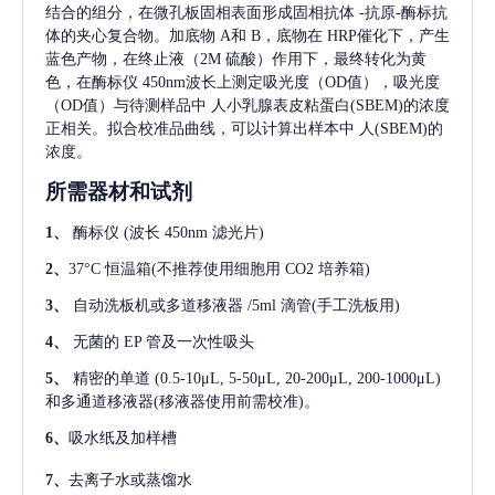
结合的组分，在微孔板固相表面形成固相抗体
-抗原-酶标抗
体的夹心复合物。加底物 A和 B，底物在 HRP催化下，产生
蓝色产物，在终止液（2M 硫酸）作用下，最终转化为黄
色，在酶标仪 450nm波长上测定吸光度（OD值），吸光度
（OD值）与待测样品中
人小乳腺表皮粘蛋白(SBEM)
的浓度
正相关。拟合校准品曲线，可以计算出样本中
人(SBEM)
的
浓度。
所需器材和试剂
1、
酶标仪
(波长 450nm 滤光片)
2、
37°C 恒温箱(不推荐使用细胞用 CO2 培养箱)
3、
自动洗板机或多道移液器
/5ml 滴管(手工洗板用)
4、
无菌的
EP 管及一次性吸头
5、
精密的单道
(0.5-10μL, 5-50μL, 20-200μL, 200-1000μL)
和多通道移液器(移液器使用前需校准)。
6、
吸水纸及加样槽
7、
去离子水或蒸馏水