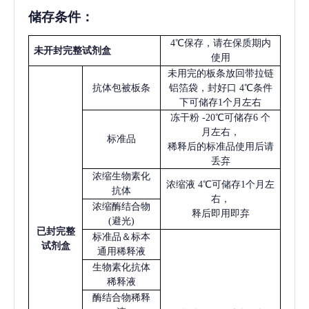
储存条件：
4℃保存，请在保质期内
未开封完整试剂盒
使用
未用完的板条放回带拉链
抗体包被板条
铝箔袋，封好口
4℃条件
下可储存1个月左右
冻干粉
-20℃可储存6 个
月左右，
标准品
稀释后的标准品使用后请
丢弃
浓缩生物素化
浓缩液
4℃可储存1个月左
抗体
右，
浓缩酶结合物
释后即用即弃
(避光)
已
封完整
标准品＆标本
试剂盒
通用稀释液
生物素化抗体
稀释液
酶结合物稀释