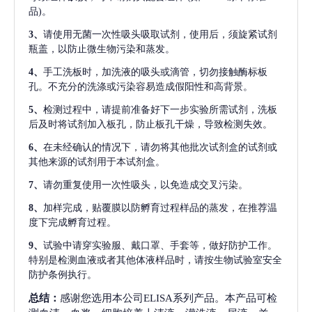
品)。
3、
请使用无菌一次性吸头吸取试剂，使用后，须旋紧试剂
瓶盖，以防止微生物污染和蒸发。
4、
手工洗板时，加洗液的吸头或滴管，切勿接触酶标板
孔。不充分的洗涤或污染容易造成假阳性和高背景。
5、
检测过程中，请提前准备好下一步实验所需试剂，洗板
后及时将试剂加入板孔，防止板孔干燥，导致检测失效。
6、
在未经确认的情况下，请勿将其他批次试剂盒的试剂或
其他来源的试剂用于本试剂盒。
7、
请勿重复使用一次性吸头，以免造成交叉污染。
8、
加样完成，贴覆膜以防孵育过程样品的蒸发，在推荐温
度下完成孵育过程。
9、
试验中请穿实验服、戴口罩、手套等，做好防护工作。
特别是检测血液或者其他体液样品时，请按生物试验室安全
防护条例执行。
总结：
感谢您选用本公司ELISA系列产品。本产品可检