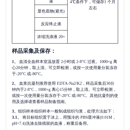
液
4℃条件下，可储存1 个月
左右
显色底物
(避光)
反应终止液
浓缩洗涤液
20×
样品采集及保存
：
1、
血清全血样本室温放置
2小时或 2-8°C 过夜。1000×g 离
心20分钟，取上清。可立即检测，或按一次使用量分装冻存
于-20°C 或-80°C。
2、
血浆抗凝剂推荐使用
EDTA-Na2/K2，样品采集后30分
钟内于2-8°C，1000×g 离心15分钟，取上清。可立即检测，
或按一次使用量分装冻存于-20°C 或-80°C。其他抗凝剂的使
用及选择请查看样品制备指南。
3、
组织样本组织样本一般制成组织匀浆，处理方法如下：
3.1、
将目标组织置于冰上，用预冷的
PBS缓冲液(0.01M，
pH=7.4)洗涤去除残留的血液，称重后备用。