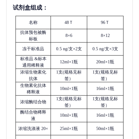
试剂盒组成：
名称
48Ｔ
96Ｔ
抗体预包被酶
8×6
8×12
标板
冻干标准品
0.5 ng/支×2支
0.5 ng/支×3支
标准品
&标本
12ml×1瓶
20ml×1瓶
通用稀释液
浓缩生物素化
1支(规格见标
1支(规格见标
抗体
签）
签）
生物素化抗体
10ml×1瓶
16ml×1瓶
稀释液
1支(规格见标
1支(规格见标
浓缩酶结合物
签）
签）
酶结合物稀释
10ml×1瓶
16ml×1瓶
液
浓缩洗涤液
20×
25ml×1瓶
50ml×1瓶