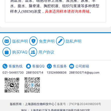
测血清、血浆、细胞培养上清液、灌洗液、尿液、羊
水、腹水、脑脊液、胸腔积液、组织匀浆液等多种类型
样本人(SBEM)浓度，
具体适用样本请咨询本商铺
。
版权声明
免责声明
隐私声明
购买FAQ
用户协议
客服热线
客服QQ
售后服务
公司邮箱
021-54461730
2881505714
13524666836
2881505714@qq.com
版权所有：上海源桔生物科技中心 |
备案号：沪ICP备2024098206号
地址：上海市松江区九亭镇研展路158弄15号1603室