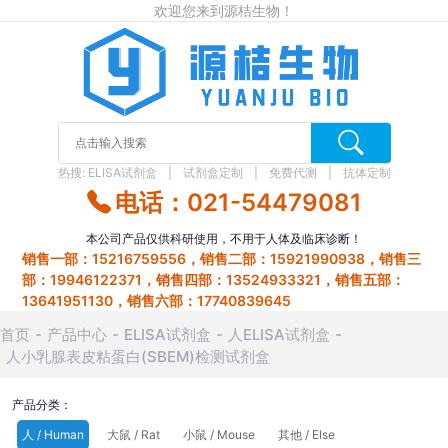
欢迎您来到源桔生物！
热搜:
ELISA试剂盒
试剂盒定制
免费代测
抗体定制
电话：021-54479081
本公司产品仅供科研使用，不用于人体及临床诊断！
销售一部：15216759556，销售二部：15921990938，销售三
部：19946122371，销售四部：13524933321，销售五部：
13641951130，销售六部：17740839645
首页
产品中心
ELISA试剂盒
人ELISA试剂盒
人小乳腺表皮粘蛋白(SBEM)检测试剂盒
产品分类：
人 / Human
大鼠 / Rat
小鼠 / Mouse
其他 / Else