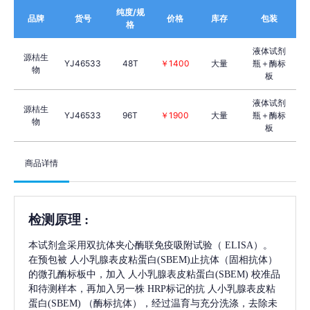
纯度/规
品牌
货号
价格
库存
包装
格
液体试剂
源桔生
YJ46533
48T
￥1400
大量
瓶＋酶标
物
板
液体试剂
源桔生
YJ46533
96T
￥1900
大量
瓶＋酶标
物
板
商品详情
检测原理
:
本试剂盒采用双抗体夹心酶联免疫吸附试验（
ELISA）。
在预包被
人小乳腺表皮粘蛋白(SBEM)
止抗体（固相抗体）
的微孔酶标板中，加入
人小乳腺表皮粘蛋白(SBEM)
校准品
和待测样本，再加入另一株
HRP标记的抗
人小乳腺表皮粘
蛋白(SBEM)
（酶标抗体），经过温育与充分洗涤，去除未