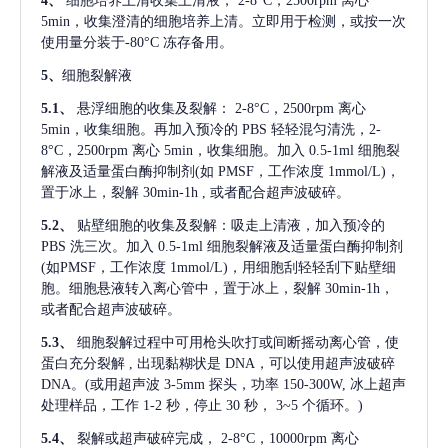
4、
细胞培养上清收集上清液，
2-8°C，2500rpm 离心
5min，收集澄清的细胞培养上清。立即用于检测，或按一次
使用量分装于-80°C 冻存备用。
5、
细胞裂解液
5.1、
悬浮细胞的收集及裂解：
2-8°C，2500rpm 离心
5min，收集细胞。再加入预冷的 PBS 轻轻混匀清洗，2-
8°C，2500rpm 离心 5min，收集细胞。加入 0.5-1ml 细胞裂
解液及适量蛋白酶抑制剂(如 PMSF，工作浓度 1mmol/L)，
置于冰上，裂解 30min-1h , 或者配合超声波破碎。
5.2、
贴壁细胞的收集及裂解：吸走上清液，加入预冷的
PBS 洗三次。加入 0.5-1ml 细胞裂解液及适量蛋白酶抑制剂
(如PMSF，工作浓度 1mmol/L)，用细胞刮轻轻刮下贴壁细
胞。细胞悬液转入离心管中，置于冰上，裂解 30min-1h，
或者配合超声波破碎。
5.3、
细胞裂解过程中可用枪头吹打或间断摇动离心管，使
蛋白充分裂解
, 出现黏糊状是 DNA，可以使用超声波破碎
DNA。(或用超声波 3-5mm 探头，功率 150-300W, 冰上超声
处理样品，工作 1-2 秒，停止 30 秒， 3~5 个循环。)
5.4、
裂解或超声破碎完成，
2-8°C，10000rpm 离心