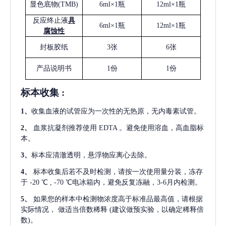
显色底物
(
TMB
)
6ml×1瓶
12ml×1瓶
反应终止液
具
6ml×1瓶
12ml×1瓶
腐蚀性
封板胶纸
3张
6张
产品说明书
1份
1份
标本收集
:
1
、
收集血液的试管应为一次性的无热原，无内毒素试管。
2
、
血浆抗凝剂推荐使用
EDTA 。避免使用溶血，高血脂标
本。
3
、
标本应清澈透明，悬浮物应离心去除。
4
、
标本收集后若不及时检测，请按一次使用量分装，冻存
于
-20 ℃ , -70 ℃电冰箱内，避免反复冻融，3-6月内检测。
5
、
如果您的样本中检测物浓度高于标准品最高值，请根据
实际情况，
做适当倍数稀释
(建议做预实验，以确定稀释倍
数)。