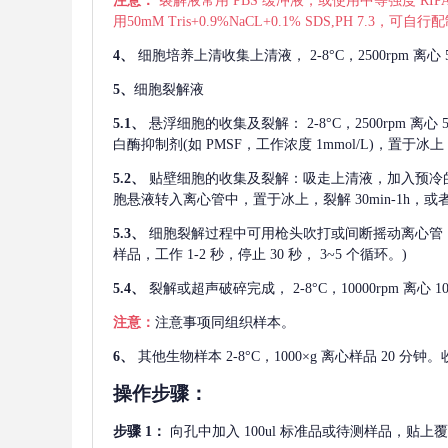
注意：
裂解液常用
PBS 缓冲液，或使用中等强度 RIPA
用50mM Tris+0.9%NaCL+0.1% SDS,PH 7.3
4、
细胞培养上清收集上清液，
2-8°C，2500rp
5、
细胞裂解液
5.1、
悬浮细胞的收集及裂解：
2-8°C，2500rpm 
白酶抑制剂(如 PMSF，工作浓度 1mmol/L)，置于冰上，
5.2、
贴壁细胞的收集及裂解：吸走上清液，加入预冷
胞悬液转入离心管中，置于冰上，裂解 30min-1h，
5.3、
细胞裂解过程中可用枪头吹打或间断摇动离心管
样品，工作 1-2 秒，停止 30 秒， 3~5 个循环。)
5.4、
裂解或超声破碎完成，
2-8°C，10000rpm
注意：
注意事项同组织样本。
6、
其他生物样本
2-8°C，1000×g 离心样品 20
操作步骤：
步骤
1：
向孔中加入
100ul 标准品或待测样品，贴上覆膜