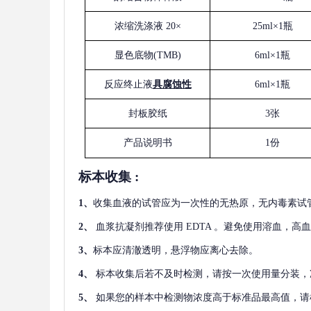
浓缩洗涤液
20×
25ml×1瓶
显色底物
(
TMB
)
6ml×1瓶
反应终止液
具腐蚀性
6ml×1瓶
封板胶纸
3张
产品说明书
1份
标本收集
:
1
、
收集血液的试管应为一次性的无热原，无内毒素试
2
、
血浆抗凝剂推荐使用
EDTA 。避免使用溶血，高
3
、
标本应清澈透明，悬浮物应离心去除。
4
、
标本收集后若不及时检测，请按一次使用量分装，
5
、
如果您的样本中检测物浓度高于标准品最高值，请