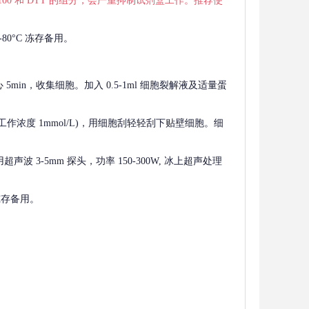
 X-100 和 DTT 的组分，会严重抑制试剂盒工作。推荐使
80°C 冻存备用。
离心 5min，收集细胞。加入 0.5-1ml 细胞裂解液及适量蛋
F，工作浓度 1mmol/L)，用细胞刮轻轻刮下贴壁细胞。细
波 3-5mm 探头，功率 150-300W, 冰上超声处理
 冻存备用。