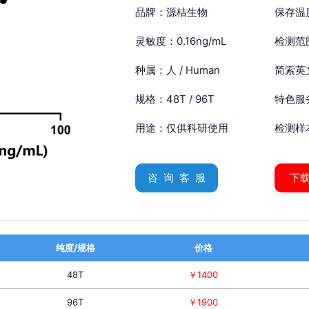
品牌：源桔生物
保存温
灵敏度：0.16ng/mL
检测范围
种属：人 / Human
简索英文：
规格：48T / 96T
特色服
用途：仅供科研使用
检测样
咨 询 客 服
下
纯度/规格
价格
48T
￥1400
96T
￥1900