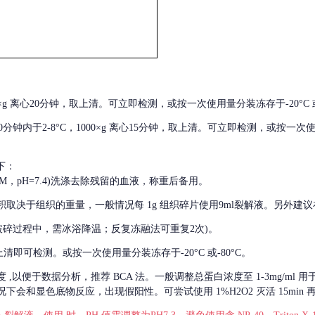
000×g 离心20分钟，取上清。可立即检测，或按一次使用量分装冻存于-20°C 或
后30分钟内于2-8°C，1000×g 离心15分钟，取上清。可立即检测，或按一次
下：
01M，pH=7.4)洗涤去除残留的血液，称重后备用。
积取决于组织的重量，一般情况每
1g 组织碎片使用9ml裂解液。另外建议
破碎过程中，需冰浴降温；反复冻融法可重复2次)。
留取上清即可检测。或按一次使用量分装冻存于-20°C 或-80°C。
度
,以便于数据分析，推荐 BCA 法。一般调整总蛋白浓度至 1-3mg/ml
会和显色底物反应，出现假阳性。可尝试使用 1%H2O2 灭活 15min 