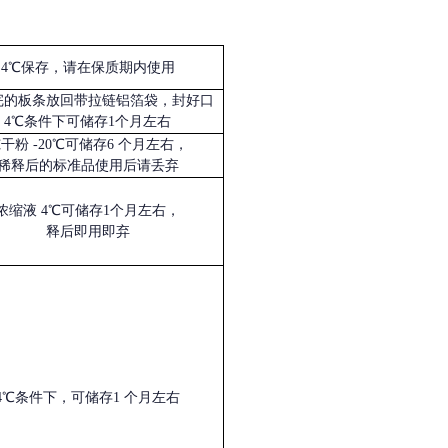
4℃保存，请在保质期内使用
完的板条放回带拉链铝箔袋，封好口
4℃条件下可储存1个月左右
冻干粉
-20℃可储存6 个月左右，
稀释后的标准品使用后请丢弃
浓缩液
4℃可储存1个月左右，
释后即用即弃
4℃条件下，可储存1 个月左右