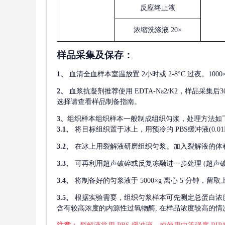
反应终止液
浓缩洗涤液
20×
样品采集及保存
：
1、
血清全血样本室温放置
2小时或 2-8°C 过夜。1
2、
血浆抗凝剂推荐使用
EDTA-Na2/K2，样品采集
选择请查看样品制备指南。
3、
组织样本组织样本一般制成组织匀浆，处理方法如
3.1、
将目标组织置于冰上，用预冷的
PBS缓冲液(0.
3.2、
在冰上用裂解液研磨组织匀浆。加入裂解液的体
3.3、
可再利用超声破碎或反复冻融进一步处理
(超声
3.4、
将制备好的匀浆液于
5000×g 离心 5 分钟，
3.5、
根据实验需要，组织匀浆样本可先测定总蛋白浓
含有较高浓度的内源性过氧物酶, 在样品浓度较高的情况下