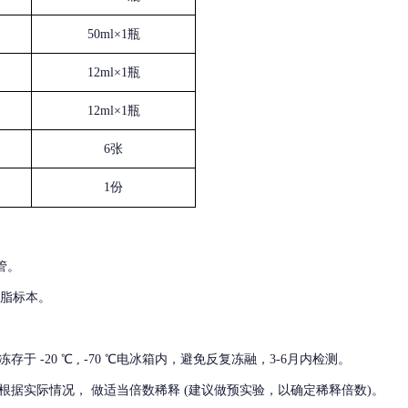
50ml×1瓶
12ml×1瓶
12ml×1瓶
6张
1份
管。
血脂标本。
冻存于
-20 ℃ , -70 ℃电冰箱内，避免反复冻融，3-6月内检测。
根据实际情况，
做适当倍数稀释
(建议做预实验，以确定稀释倍数)。