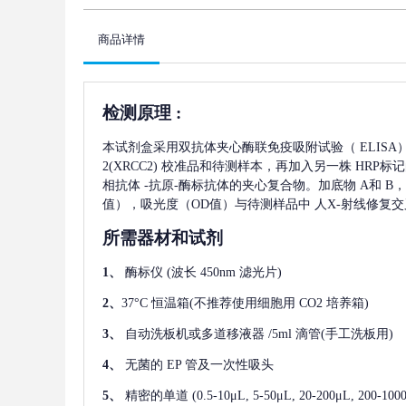
商品详情
检测原理
:
本试剂盒采用双抗体夹心酶联免疫吸附试验（
ELIS
2(XRCC2)
校准品和待测样本，再加入另一株
HRP标
相抗体
-抗原-酶标抗体的夹心复合物。加底物 A和 B
值），吸光度（OD值）与待测样品中
人X-射线修复交叉
所需器材和试剂
1、
酶标仪
(波长 450nm 滤光片)
2、
37°C 恒温箱(不推荐使用细胞用 CO2 培养箱)
3、
自动洗板机或多道移液器
/5ml 滴管(手工洗板用)
4、
无菌的
EP 管及一次性吸头
5、
精密的单道
(0.5-10μL, 5-50μL, 20-200μL