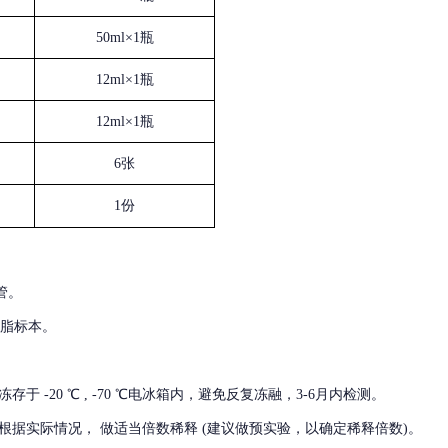
50ml×1瓶
12ml×1瓶
12ml×1瓶
6张
1份
管。
血脂标本。
冻存于
-20 ℃ , -70 ℃电冰箱内，避免反复冻融，3-6月内检测。
根据实际情况，
做适当倍数稀释
(建议做预实验，以确定稀释倍数)。