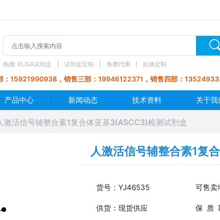
热搜:
ELISA试剂盒
试剂盒定制
免费代测
抗体定制
：15921990938，销售三部：19946122371，销售四部：13524933
产品中心
新闻动态
技术资料
关于我
人激活信号辅整合素1复合体亚基3(ASCC3)检测试剂盒
人激活信号辅整合素1复合体
货号：YJ46535
可售卖
供货：现货供应
保 质