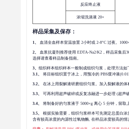
反应终止液
浓缩洗涤液
20×
样品采集及保存
：
1、
血清全血样本室温放置
2小时或 2-8°C 过夜。1
2、
血浆抗凝剂推荐使用
EDTA-Na2/K2，样品采集
选择请查看样品制备指南。
3、
组织样本组织样本一般制成组织匀浆，处理方法如
3.1、
将目标组织置于冰上，用预冷的
PBS缓冲液(0.
3.2、
在冰上用裂解液研磨组织匀浆。加入裂解液的体
3.3、
可再利用超声破碎或反复冻融进一步处理
(超声
3.4、
将制备好的匀浆液于
5000×g 离心 5 分钟，
3.5、
根据实验需要，组织匀浆样本可先测定总蛋白浓
含有较高浓度的内源性过氧物酶, 在样品浓度较高的情况下