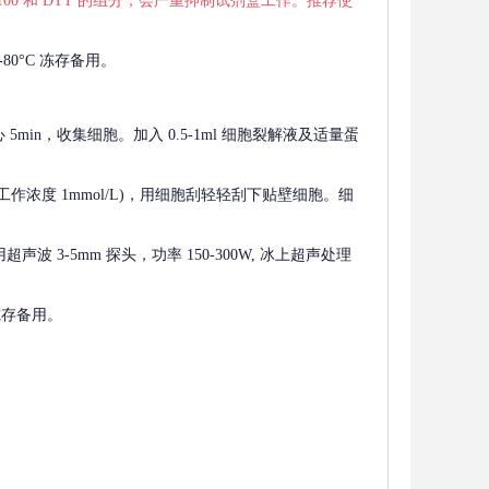
 X-100 和 DTT 的组分，会严重抑制试剂盒工作。推荐使
80°C 冻存备用。
离心 5min，收集细胞。加入 0.5-1ml 细胞裂解液及适量蛋
F，工作浓度 1mmol/L)，用细胞刮轻轻刮下贴壁细胞。细
波 3-5mm 探头，功率 150-300W, 冰上超声处理
 冻存备用。