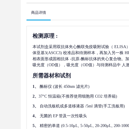
商品详情
检测原理
:
本试剂盒采用双抗体夹心酶联免疫吸附试验（
ELIS
体亚基3(ASCC3)
校准品和待测样本，再加入另一株
H
相表面形成固相抗体
-抗原-酶标抗体的夹心复合物。加
吸光度（OD值），吸光度（OD值）与待测样品中
人激
所需器材和试剂
1、
酶标仪
(波长 450nm 滤光片)
2、
37°C 恒温箱(不推荐使用细胞用 CO2 培养箱)
3、
自动洗板机或多道移液器
/5ml 滴管(手工洗板用)
4、
无菌的
EP 管及一次性吸头
5、
精密的单道
(0.5-10μL, 5-50μL, 20-200μL