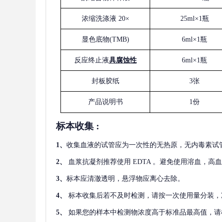
浓缩洗涤液
20×
25ml×1瓶
显色底物
(
TMB
)
6ml×1瓶
反应终止液
具腐蚀性
6ml×1瓶
封板胶纸
3张
产品说明书
1份
标本收集
:
1
、
收集血液的试管应为一次性的无热原，无内毒素试
2
、
血浆抗凝剂推荐使用
EDTA 。避免使用溶血，高
3
、
标本应清澈透明，悬浮物应离心去除。
4
、
标本收集后若不及时检测，请按一次使用量分装，
5
、
如果您的样本中检测物浓度高于标准品最高值，请