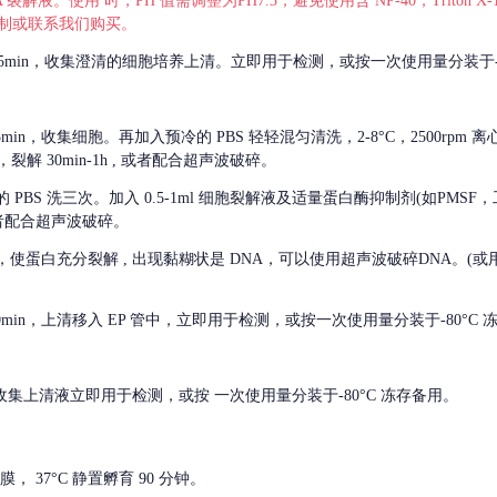
 裂解液。使用 时，PH 值需调整为PH7.3，避免使用含 NP-40，Triton
，可自行配制或联系我们购买。
m 离心 5min，收集澄清的细胞培养上清。立即用于检测，或按一次使用量分装于-
离心 5min，收集细胞。再加入预冷的 PBS 轻轻混匀清洗，2-8°C，2500rpm 
裂解 30min-1h , 或者配合超声波破碎。
的
PBS 洗三次。加入 0.5-1ml 细胞裂解液及适量蛋白酶抑制剂(如PMS
或者配合超声波破碎。
，使蛋白充分裂解
, 出现黏糊状是 DNA，可以使用超声波破碎DNA。(或用超声
 离心 10min，上清移入 EP 管中，立即用于检测，或按一次使用量分装于-80°C
 分钟。收集上清液立即用于检测，或按 一次使用量分装于-80°C 冻存备用。
， 37°C 静置孵育 90 分钟。