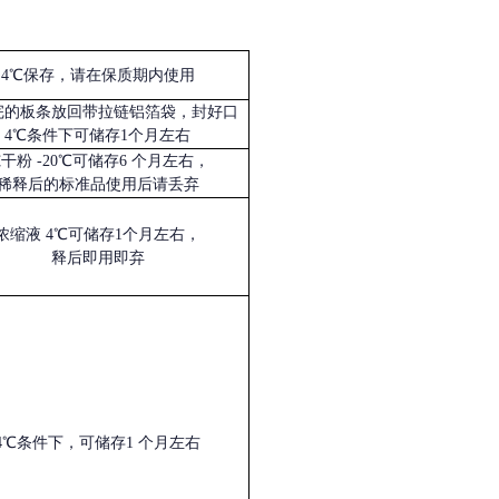
4℃保存，请在保质期内使用
完的板条放回带拉链铝箔袋，封好口
4℃条件下可储存1个月左右
冻干粉
-20℃可储存6 个月左右，
稀释后的标准品使用后请丢弃
浓缩液
4℃可储存1个月左右，
释后即用即弃
4℃条件下，可储存1 个月左右