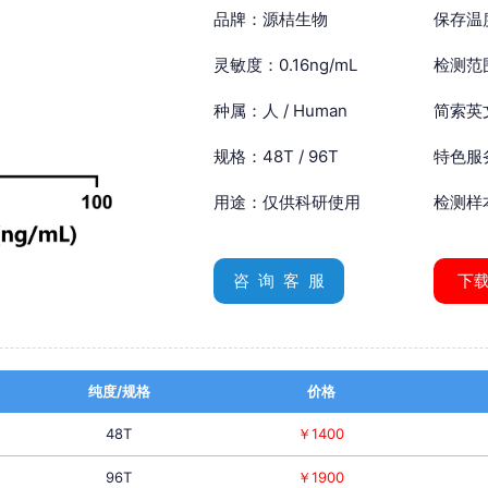
品牌：源桔生物
保存温
灵敏度：0.16ng/mL
检测范围
种属：人 / Human
简索英文：
规格：48T / 96T
特色服
用途：仅供科研使用
检测样
咨 询 客 服
下
纯度/规格
价格
48T
￥1400
96T
￥1900