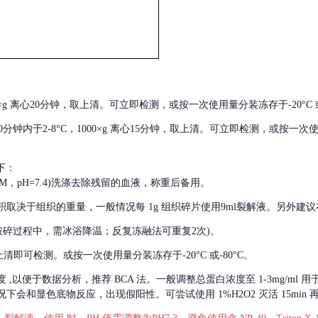
000×g 离心20分钟，取上清。可立即检测，或按一次使用量分装冻存于-20°C 或
后30分钟内于2-8°C，1000×g 离心15分钟，取上清。可立即检测，或按一次
下：
01M，pH=7.4)洗涤去除残留的血液，称重后备用。
积取决于组织的重量，一般情况每
1g 组织碎片使用9ml裂解液。另外建议
破碎过程中，需冰浴降温；反复冻融法可重复2次)。
留取上清即可检测。或按一次使用量分装冻存于-20°C 或-80°C。
度
,以便于数据分析，推荐 BCA 法。一般调整总蛋白浓度至 1-3mg/ml
会和显色底物反应，出现假阳性。可尝试使用 1%H2O2 灭活 15min 