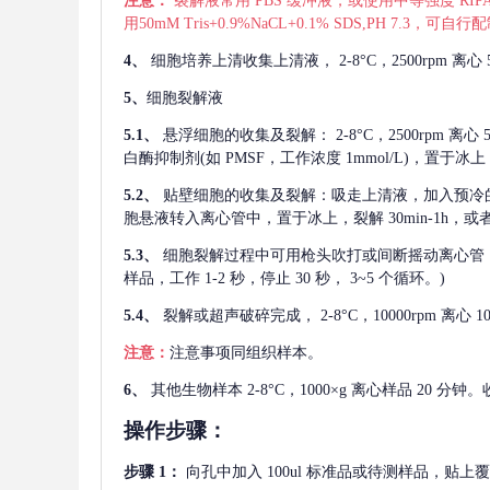
注意：
裂解液常用
PBS 缓冲液，或使用中等强度 RIPA
用50mM Tris+0.9%NaCL+0.1% SDS,PH 7.3
4、
细胞培养上清收集上清液，
2-8°C，2500rp
5、
细胞裂解液
5.1、
悬浮细胞的收集及裂解：
2-8°C，2500rpm 
白酶抑制剂(如 PMSF，工作浓度 1mmol/L)，置于冰上，
5.2、
贴壁细胞的收集及裂解：吸走上清液，加入预冷
胞悬液转入离心管中，置于冰上，裂解 30min-1h，
5.3、
细胞裂解过程中可用枪头吹打或间断摇动离心管
样品，工作 1-2 秒，停止 30 秒， 3~5 个循环。)
5.4、
裂解或超声破碎完成，
2-8°C，10000rpm
注意：
注意事项同组织样本。
6、
其他生物样本
2-8°C，1000×g 离心样品 20
操作步骤：
步骤
1：
向孔中加入
100ul 标准品或待测样品，贴上覆膜