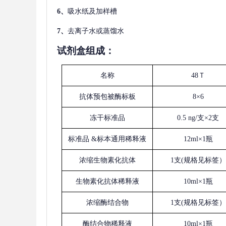
6、
吸水纸及加样槽
7、
去离子水或蒸馏水
试剂盒组成：
名称
48Ｔ
抗体预包被酶标板
8×6
冻干标准品
0.5 ng/支×2支
标准品
&标本通用稀释液
12ml×1瓶
浓缩生物素化抗体
1支(规格见标签）
生物素化抗体稀释液
10ml×1瓶
浓缩酶结合物
1支(规格见标签）
酶结合物稀释液
10ml×1瓶