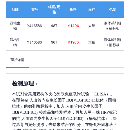
纯度/规
品牌
货号
价格
库存
包装
格
源桔生
液体试剂瓶
YJ46586
48T
￥1400
大量
物
＋酶标板
源桔生
液体试剂瓶
YJ46586
96T
￥1900
大量
物
＋酶标板
商品详情
检测原理
:
本试剂盒采用双抗体夹心酶联免疫吸附试验（
ELISA）。
在预包被
人血管内皮生长因子183(VEGF183)
止抗体（固相
抗体）的微孔酶标板中，加入
人血管内皮生长因子
183(VEGF183)
校准品和待测样本，再加入另一株
HRP标记
的抗
人血管内皮生长因子183(VEGF183)
（酶标抗体），经
过温育与充分洗涤，去除未结合的组分，在微孔板固相表面