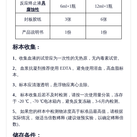
反应终止液
具
6ml×1瓶
12ml×1瓶
腐蚀性
封板胶纸
3张
6张
产品说明书
1份
1份
标本收集
:
1
、
收集血液的试管应为一次性的无热原，无内毒素试管。
2
、
血浆抗凝剂推荐使用
EDTA 。避免使用溶血，高血脂标
本。
3
、
标本应清澈透明，悬浮物应离心去除。
4
、
标本收集后若不及时检测，请按一次使用量分装，冻存
于
-20 ℃ , -70 ℃电冰箱内，避免反复冻融，3-6月内检测。
5
、
如果您的样本中检测物浓度高于标准品最高值，请根据
实际情况，
做适当倍数稀释
(建议做预实验，以确定稀释倍
数)。
储存条件：