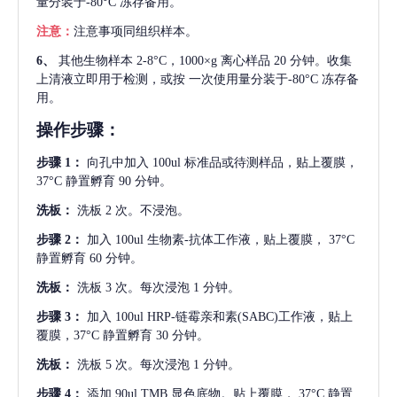
量分装于-80°C 冻存备用。
注意：
注意事项同组织样本。
6、
其他生物样本
2-8°C，1000×g 离心样品 20 分钟。收集
上清液立即用于检测，或按 一次使用量分装于-80°C 冻存备
用。
操作步骤：
步骤
1：
向孔中加入
100ul 标准品或待测样品，贴上覆膜，
37°C 静置孵育 90 分钟。
洗板：
洗板
2 次。不浸泡。
步骤
2：
加入
100ul 生物素-抗体工作液，贴上覆膜， 37°C
静置孵育 60 分钟。
洗板：
洗板
3 次。每次浸泡 1 分钟。
步骤
3：
加入
100ul HRP-链霉亲和素(SABC)工作液，贴上
覆膜，37°C 静置孵育 30 分钟。
洗板：
洗板
5 次。每次浸泡 1 分钟。
步骤
4：
添加
90ul TMB 显色底物。贴上覆膜， 37°C 静置