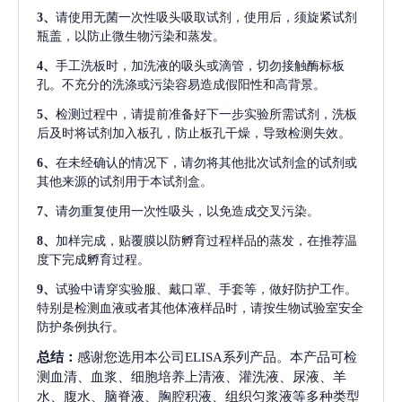
3、
请使用无菌一次性吸头吸取试剂，使用后，须旋紧试剂
瓶盖，以防止微生物污染和蒸发。
4、
手工洗板时，加洗液的吸头或滴管，切勿接触酶标板
孔。不充分的洗涤或污染容易造成假阳性和高背景。
5、
检测过程中，请提前准备好下一步实验所需试剂，洗板
后及时将试剂加入板孔，防止板孔干燥，导致检测失效。
6、
在未经确认的情况下，请勿将其他批次试剂盒的试剂或
其他来源的试剂用于本试剂盒。
7、
请勿重复使用一次性吸头，以免造成交叉污染。
8、
加样完成，贴覆膜以防孵育过程样品的蒸发，在推荐温
度下完成孵育过程。
9、
试验中请穿实验服、戴口罩、手套等，做好防护工作。
特别是检测血液或者其他体液样品时，请按生物试验室安全
防护条例执行。
总结：
感谢您选用本公司ELISA系列产品。本产品可检
测血清、血浆、细胞培养上清液、灌洗液、尿液、羊
水、腹水、脑脊液、胸腔积液、组织匀浆液等多种类型