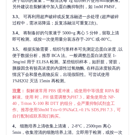
决于组织的重量，一般情况每
1g 组织碎片使用9ml裂解液。
另外建议在裂解液中加入蛋白酶抑制剂，如 1mM PMSF。
3.3、
可再利用超声破碎或反复冻融进一步处理
(超声破碎
过程中，需冰浴降温；反复冻融法可重复2次)。
3.4、
将制备好的匀浆液于
5000×g 离心 5 分钟，留取上清
即可检测。或按一次使用量分装冻存于-20°C 或-80°C。
3.5、
根据实验需要，组织匀浆样本可先测定总蛋白浓度
,以
便于数据分析，推荐 BCA 法。一般调整总蛋白浓度至 1-
3mg/ml 用于 ELISA 检测。某些组织样本，如肝脏，肾脏，
胰腺因含有较高浓度的内源性过氧物酶, 在样品浓度较高的
情况下会和显色底物反应，出现假阳性。可尝试使用
1%H2O2 灭活 15min 再检测。
注意：
裂解液常用
PBS 缓冲液，或使用中等强度 RIPA 裂
解液。使用 时，PH 值需调整为PH7.3，避免使用含 NP-
40，Triton X-100 和 DTT 的组分，会严重抑制试剂盒工
作。推荐使用50mM Tris+0.9%NaCL+0.1% SDS,PH 7.3，可
自行配制或联系我们购买。
4、
细胞培养上清收集上清液，
2-8°C，2500rpm 离心
5min，收集澄清的细胞培养上清。立即用于检测，或按一次