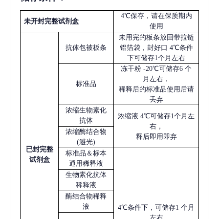
4℃保存，请在保质期内
未开封完整试剂盒
使用
未用完的板条放回带拉链
抗体包被板条
铝箔袋，封好口
4℃条件
下可储存1个月左右
冻干粉
-20℃可储存6 个
月左右，
标准品
稀释后的标准品使用后请
丢弃
浓缩生物素化
浓缩液
4℃可储存1个月左
抗体
右，
浓缩酶结合物
释后即用即弃
(避光)
已
封完整
标准品＆标本
试剂盒
通用稀释液
生物素化抗体
稀释液
酶结合物稀释
液
4℃条件下，可储存1 个月
左右