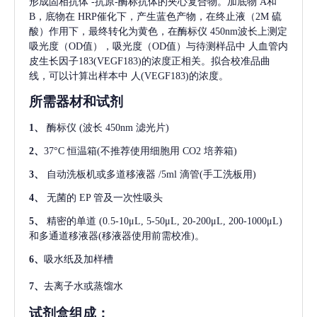
形成固相抗体
-抗原-酶标抗体的夹心复合物。加底物 A和
B，底物在 HRP催化下，产生蓝色产物，在终止液（2M 硫
酸）作用下，最终转化为黄色，在酶标仪 450nm波长上测定
吸光度（OD值），吸光度（OD值）与待测样品中
人血管内
皮生长因子183(VEGF183)
的浓度正相关。拟合校准品曲
线，可以计算出样本中
人(VEGF183)
的浓度。
所需器材和试剂
1、
酶标仪
(波长 450nm 滤光片)
2、
37°C 恒温箱(不推荐使用细胞用 CO2 培养箱)
3、
自动洗板机或多道移液器
/5ml 滴管(手工洗板用)
4、
无菌的
EP 管及一次性吸头
5、
精密的单道
(0.5-10μL, 5-50μL, 20-200μL, 200-1000μL)
和多通道移液器(移液器使用前需校准)。
6、
吸水纸及加样槽
7、
去离子水或蒸馏水
试剂盒组成：