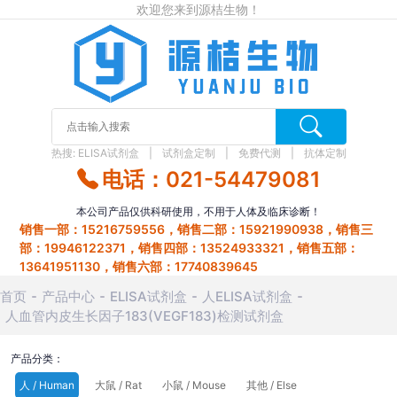
欢迎您来到源桔生物！
热搜:
ELISA试剂盒
试剂盒定制
免费代测
抗体定制
电话：021-54479081
本公司产品仅供科研使用，不用于人体及临床诊断！
销售一部：15216759556，销售二部：15921990938，销售三
部：19946122371，销售四部：13524933321，销售五部：
13641951130，销售六部：17740839645
首页
产品中心
ELISA试剂盒
人ELISA试剂盒
人血管内皮生长因子183(VEGF183)检测试剂盒
产品分类：
人 / Human
大鼠 / Rat
小鼠 / Mouse
其他 / Else