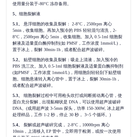
使用量分装于-80°C 冻存备用。
5、
细胞裂解液
5.1、
悬浮细胞的收集及裂解：
2-8°C，2500rpm 离心
5min，收集细胞。再加入预冷的 PBS 轻轻混匀清洗，2-
8°C，2500rpm 离心 5min，收集细胞。加入 0.5-1ml 细胞裂
解液及适量蛋白酶抑制剂(如 PMSF，工作浓度 1mmol/L)，
置于冰上，裂解 30min-1h , 或者配合超声波破碎。
5.2、
贴壁细胞的收集及裂解：吸走上清液，加入预冷的
PBS 洗三次。加入 0.5-1ml 细胞裂解液及适量蛋白酶抑制剂
(如PMSF，工作浓度 1mmol/L)，用细胞刮轻轻刮下贴壁细
胞。细胞悬液转入离心管中，置于冰上，裂解 30min-1h，
或者配合超声波破碎。
5.3、
细胞裂解过程中可用枪头吹打或间断摇动离心管，使
蛋白充分裂解
, 出现黏糊状是 DNA，可以使用超声波破碎
DNA。(或用超声波 3-5mm 探头，功率 150-300W, 冰上超声
处理样品，工作 1-2 秒，停止 30 秒， 3~5 个循环。)
5.4、
裂解或超声破碎完成，
2-8°C，10000rpm 离心
10min，上清移入 EP 管中，立即用于检测，或按一次使用