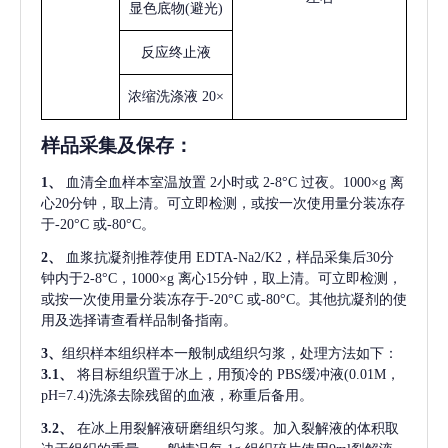
显色底物
(避光)
反应终止液
浓缩洗涤液
20×
样品采集及保存
：
1、
血清全血样本室温放置
2小时或 2-8°C 过夜。1000×g 离
心20分钟，取上清。可立即检测，或按一次使用量分装冻存
于-20°C 或-80°C。
2、
血浆抗凝剂推荐使用
EDTA-Na2/K2，样品采集后30分
钟内于2-8°C，1000×g 离心15分钟，取上清。可立即检测，
或按一次使用量分装冻存于-20°C 或-80°C。其他抗凝剂的使
用及选择请查看样品制备指南。
3、
组织样本组织样本一般制成组织匀浆，处理方法如下：
3.1、
将目标组织置于冰上，用预冷的
PBS缓冲液(0.01M，
pH=7.4)洗涤去除残留的血液，称重后备用。
3.2、
在冰上用裂解液研磨组织匀浆。加入裂解液的体积取