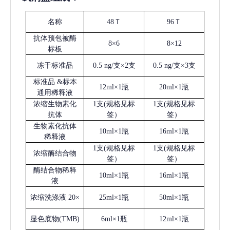
名称
48Ｔ
96Ｔ
抗体预包被酶
8×6
8×12
标板
冻干标准品
0.5 ng/支×2支
0.5 ng/支×3支
标准品
&标本
12ml×1瓶
20ml×1瓶
通用稀释液
浓缩生物素化
1支(规格见标
1支(规格见标
抗体
签）
签）
生物素化抗体
10ml×1瓶
16ml×1瓶
稀释液
1支(规格见标
1支(规格见标
浓缩酶结合物
签）
签）
酶结合物稀释
10ml×1瓶
16ml×1瓶
液
浓缩洗涤液
20×
25ml×1瓶
50ml×1瓶
显色底物
(
TMB
)
6ml×1瓶
12ml×1瓶