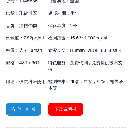
货号：YJ46586
可售卖地：全国
供货：现货供应
保 质 期：半年
品牌：源桔生物
保存温度：2-8℃
灵敏度：7.82pg/mL
检测范围：15.63~1,000pg/mL
种属：人 / Human
简索英文：Human VEGF183 Elisa KIT
规格：48T / 96T
特色服务：免费代测 / 免费提供技术支
持
用途：仅供科研使用
检测样本：血清，血浆，组织，相关液
体等
咨 询 客 服
下载说明书