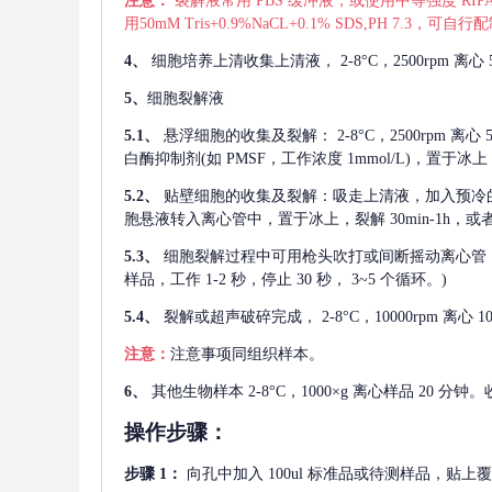
注意：
裂解液常用
PBS 缓冲液，或使用中等强度 RIPA
用50mM Tris+0.9%NaCL+0.1% SDS,PH 7.3
4、
细胞培养上清收集上清液，
2-8°C，2500rp
5、
细胞裂解液
5.1、
悬浮细胞的收集及裂解：
2-8°C，2500rpm 
白酶抑制剂(如 PMSF，工作浓度 1mmol/L)，置于冰上，
5.2、
贴壁细胞的收集及裂解：吸走上清液，加入预冷
胞悬液转入离心管中，置于冰上，裂解 30min-1h，
5.3、
细胞裂解过程中可用枪头吹打或间断摇动离心管
样品，工作 1-2 秒，停止 30 秒， 3~5 个循环。)
5.4、
裂解或超声破碎完成，
2-8°C，10000rpm
注意：
注意事项同组织样本。
6、
其他生物样本
2-8°C，1000×g 离心样品 20
操作步骤：
步骤
1：
向孔中加入
100ul 标准品或待测样品，贴上覆膜