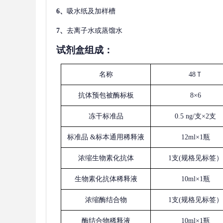
6、
吸水纸及加样槽
7、
去离子水或蒸馏水
试剂盒组成：
名称
48Ｔ
抗体预包被酶标板
8×6
冻干标准品
0.5 ng/支×2支
标准品
&标本通用稀释液
12ml×1瓶
浓缩生物素化抗体
1支(规格见标签）
生物素化抗体稀释液
10ml×1瓶
浓缩酶结合物
1支(规格见标签）
酶结合物稀释液
10ml×1瓶