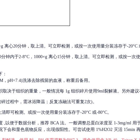
000×g 离心20分钟，取上清。可立即检测，或按一次使用量分装冻存于-20°C 或
后30分钟内于2-8°C，1000×g 离心15分钟，取上清。可立即检测，或按一次
下：
01M，pH=7.4)洗涤去除残留的血液，称重后备用。
积取决于组织的重量，一般情况每
1g 组织碎片使用9ml裂解液。另外建议
破碎过程中，需冰浴降温；反复冻融法可重复2次)。
留取上清即可检测。或按一次使用量分装冻存于-20°C 或-80°C。
度
,以便于数据分析，推荐 BCA 法。一般调整总蛋白浓度至 1-3mg/ml
会和显色底物反应，出现假阳性。可尝试使用 1%H2O2 灭活 15min 