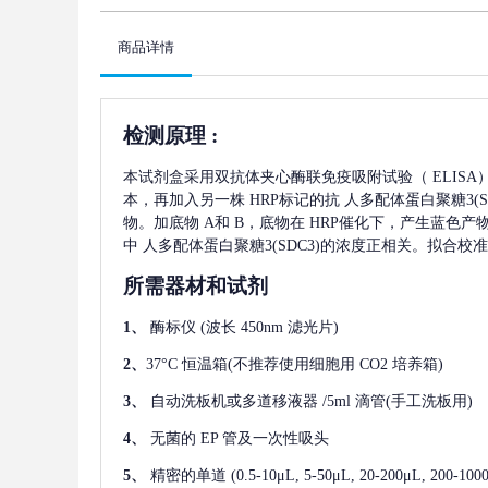
商品详情
检测原理
:
本试剂盒采用双抗体夹心酶联免疫吸附试验（
ELIS
本，再加入另一株
HRP标记的抗
人多配体蛋白聚糖3(SD
物。加底物 A和 B，底物在 HRP催化下，产生蓝色
中
人多配体蛋白聚糖3(SDC3)
的浓度正相关。拟合校准
所需器材和试剂
1、
酶标仪
(波长 450nm 滤光片)
2、
37°C 恒温箱(不推荐使用细胞用 CO2 培养箱)
3、
自动洗板机或多道移液器
/5ml 滴管(手工洗板用)
4、
无菌的
EP 管及一次性吸头
5、
精密的单道
(0.5-10μL, 5-50μL, 20-200μL