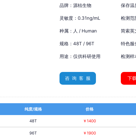
品牌：源桔生物
保存温
灵敏度：0.31ng/mL
检测范围
种属：人 / Human
简索英文：
规格：48T / 96T
特色服
用途：仅供科研使用
检测样
咨 询 客 服
下
纯度/规格
价格
48T
￥1400
96T
￥1900