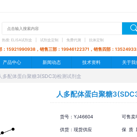
热搜:
ELISA试剂盒
试剂盒定制
免费代测
抗体定制
：15921990938，销售三部：19946122371，销售四部：13524933
产品中心
新闻动态
技术资料
关于我
人多配体蛋白聚糖3(SDC3)检测试剂盒
人多配体蛋白聚糖3(SDC
货号：YJ46604
可售卖
供货：现货供应
保 质