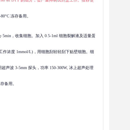
 X-100 和 DTT 的组分，会严重抑制试剂盒工作。推荐使
80°C 冻存备用。
离心 5min，收集细胞。加入 0.5-1ml 细胞裂解液及适量蛋
F，工作浓度 1mmol/L)，用细胞刮轻轻刮下贴壁细胞。细
波 3-5mm 探头，功率 150-300W, 冰上超声处理
 冻存备用。