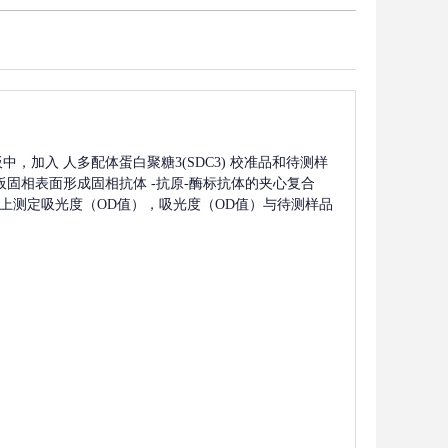
板中，加入
人多配体蛋白聚糖3(SDC3)
校准品和待测样
板固相表面形成固相抗体
-抗原-酶标抗体的夹心复合
波长上测定吸光度（OD值），吸光度（OD值）与待测样品