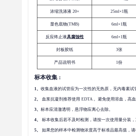
浓缩洗涤液
20×
25ml×1瓶
显色底物
(
TMB
)
6ml×1瓶
反应终止液
具腐蚀性
6ml×1瓶
封板胶纸
3张
产品说明书
1份
标本收集
:
1
、
收集血液的试管应为一次性的无热原，无内毒素试
2
、
血浆抗凝剂推荐使用
EDTA 。避免使用溶血，高
3
、
标本应清澈透明，悬浮物应离心去除。
4
、
标本收集后若不及时检测，请按一次使用量分装，
5
、
如果您的样本中检测物浓度高于标准品最高值，请