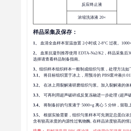
反应终止液
浓缩洗涤液
20×
样品采集及保存
：
1、
血清全血样本室温放置
2小时或 2-8°C 过夜。1
2、
血浆抗凝剂推荐使用
EDTA-Na2/K2，样品采集
选择请查看样品制备指南。
3、
组织样本组织样本一般制成组织匀浆，处理方法如
3.1、
将目标组织置于冰上，用预冷的
PBS缓冲液(0.
3.2、
在冰上用裂解液研磨组织匀浆。加入裂解液的体
3.3、
可再利用超声破碎或反复冻融进一步处理
(超声
3.4、
将制备好的匀浆液于
5000×g 离心 5 分钟，
3.5、
根据实验需要，组织匀浆样本可先测定总蛋白浓
含有较高浓度的内源性过氧物酶, 在样品浓度较高的情况下