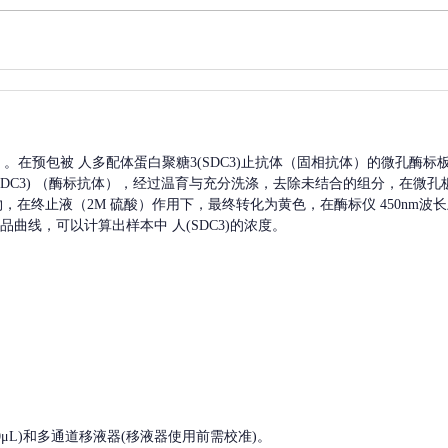
A）。在预包被
人多配体蛋白聚糖3(SDC3)
止抗体（固相抗体）的微孔酶标
C3)
（酶标抗体），经过温育与充分洗涤，去除未结合的组分，在微孔
产物，在终止液（2M 硫酸）作用下，最终转化为黄色，在酶标仪 450nm
品曲线，可以计算出样本中
人(SDC3)
的浓度。
, 200-1000μL)和多通道移液器(移液器使用前需校准)。