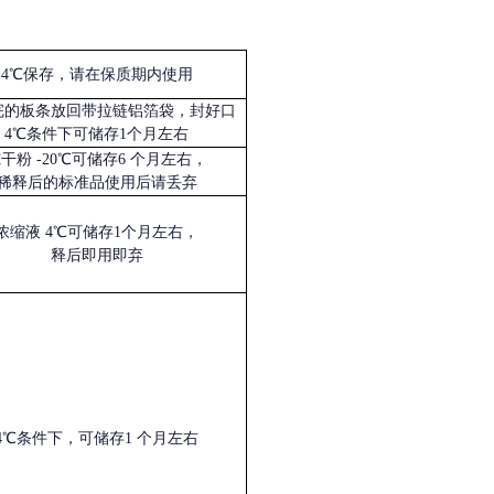
4℃保存，请在保质期内使用
完的板条放回带拉链铝箔袋，封好口
4℃条件下可储存1个月左右
冻干粉
-20℃可储存6 个月左右，
稀释后的标准品使用后请丢弃
浓缩液
4℃可储存1个月左右，
释后即用即弃
4℃条件下，可储存1 个月左右