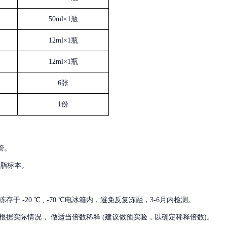
50ml×1瓶
12ml×1瓶
12ml×1瓶
6张
1份
管。
血脂标本。
冻存于
-20 ℃ , -70 ℃电冰箱内，避免反复冻融，3-6月内检测。
根据实际情况，
做适当倍数稀释
(建议做预实验，以确定稀释倍数)。