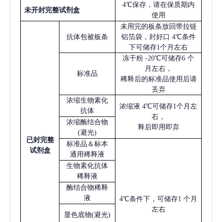
4℃保存，请在保质期内
未开封完整试剂盒
使用
未用完的板条放回带拉链
抗体包被板条
铝箔袋，封好口
4℃条件
下可储存1个月左右
冻干粉
-20℃可储存6 个
月左右，
标准品
稀释后的标准品使用后请
丢弃
浓缩生物素化
浓缩液
4℃可储存1个月左
抗体
右，
浓缩酶结合物
释后即用即弃
(避光)
已
封完整
标准品＆标本
试剂盒
通用稀释液
生物素化抗体
稀释液
酶结合物稀释
液
4℃条件下，可储存1 个月
左右
显色底物
(避光)