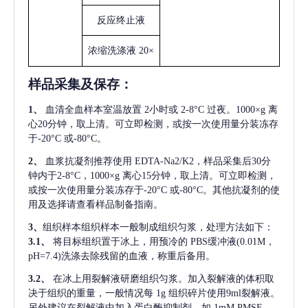
反应终止液
浓缩洗涤液
20×
样品采集及保存
：
1、
血清全血样本室温放置
2小时或 2-8°C 过夜。1000×g 离
心20分钟，取上清。可立即检测，或按一次使用量分装冻存
于-20°C 或-80°C。
2、
血浆抗凝剂推荐使用
EDTA-Na2/K2，样品采集后30分
钟内于2-8°C，1000×g 离心15分钟，取上清。可立即检测，
或按一次使用量分装冻存于-20°C 或-80°C。其他抗凝剂的使
用及选择请查看样品制备指南。
3、
组织样本组织样本一般制成组织匀浆，处理方法如下：
3.1、
将目标组织置于冰上，用预冷的
PBS缓冲液(0.01M，
pH=7.4)洗涤去除残留的血液，称重后备用。
3.2、
在冰上用裂解液研磨组织匀浆。加入裂解液的体积取
决于组织的重量，一般情况每
1g 组织碎片使用9ml裂解液。
另外建议在裂解液中加入蛋白酶抑制剂，如 1mM PMSF。