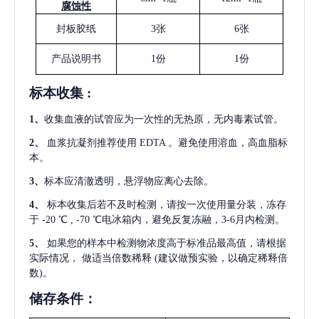
腐蚀性
封板胶纸
3张
6张
产品说明书
1份
1份
标本收集
:
1
、
收集血液的试管应为一次性的无热原，无内毒素试管。
2
、
血浆抗凝剂推荐使用
EDTA 。避免使用溶血，高血脂标
本。
3
、
标本应清澈透明，悬浮物应离心去除。
4
、
标本收集后若不及时检测，请按一次使用量分装，冻存
于
-20 ℃ , -70 ℃电冰箱内，避免反复冻融，3-6月内检测。
5
、
如果您的样本中检测物浓度高于标准品最高值，请根据
实际情况，
做适当倍数稀释
(建议做预实验，以确定稀释倍
数)。
储存条件：