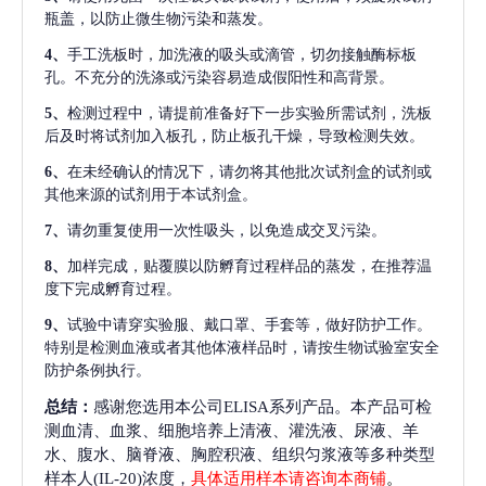
瓶盖，以防止微生物污染和蒸发。
4、
手工洗板时，加洗液的吸头或滴管，切勿接触酶标板
孔。不充分的洗涤或污染容易造成假阳性和高背景。
5、
检测过程中，请提前准备好下一步实验所需试剂，洗板
后及时将试剂加入板孔，防止板孔干燥，导致检测失效。
6、
在未经确认的情况下，请勿将其他批次试剂盒的试剂或
其他来源的试剂用于本试剂盒。
7、
请勿重复使用一次性吸头，以免造成交叉污染。
8、
加样完成，贴覆膜以防孵育过程样品的蒸发，在推荐温
度下完成孵育过程。
9、
试验中请穿实验服、戴口罩、手套等，做好防护工作。
特别是检测血液或者其他体液样品时，请按生物试验室安全
防护条例执行。
总结：
感谢您选用本公司ELISA系列产品。本产品可检
测血清、血浆、细胞培养上清液、灌洗液、尿液、羊
水、腹水、脑脊液、胸腔积液、组织匀浆液等多种类型
样本人(IL-20)浓度，
具体适用样本请咨询本商铺
。