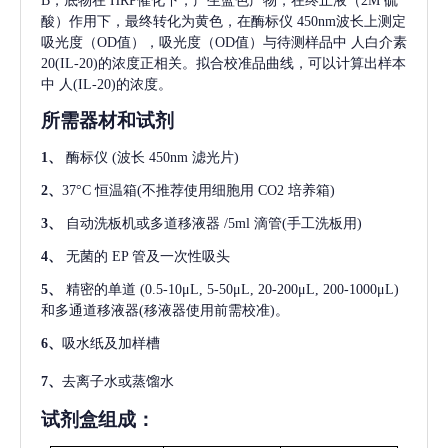
B，底物在 HRP催化下，产生蓝色产物，在终止液（2M 硫
酸）作用下，最终转化为黄色，在酶标仪 450nm波长上测定
吸光度（OD值），吸光度（OD值）与待测样品中
人白介素
20(IL-20)
的浓度正相关。拟合校准品曲线，可以计算出样本
中
人(IL-20)
的浓度。
所需器材和试剂
1、
酶标仪
(波长 450nm 滤光片)
2、
37°C 恒温箱(不推荐使用细胞用 CO2 培养箱)
3、
自动洗板机或多道移液器
/5ml 滴管(手工洗板用)
4、
无菌的
EP 管及一次性吸头
5、
精密的单道
(0.5-10μL, 5-50μL, 20-200μL, 200-1000μL)
和多通道移液器(移液器使用前需校准)。
6、
吸水纸及加样槽
7、
去离子水或蒸馏水
试剂盒组成：