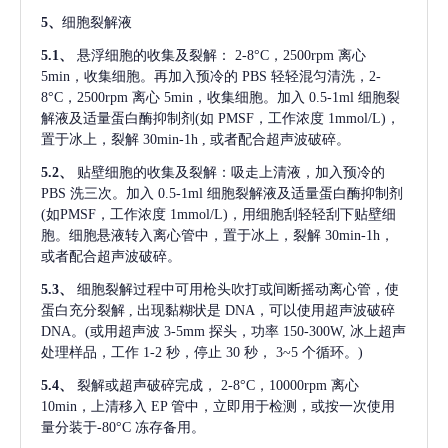
5、
细胞裂解液
5.1、
悬浮细胞的收集及裂解：
2-8°C，2500rpm 离心
5min，收集细胞。再加入预冷的 PBS 轻轻混匀清洗，2-
8°C，2500rpm 离心 5min，收集细胞。加入 0.5-1ml 细胞裂
解液及适量蛋白酶抑制剂(如 PMSF，工作浓度 1mmol/L)，
置于冰上，裂解 30min-1h , 或者配合超声波破碎。
5.2、
贴壁细胞的收集及裂解：吸走上清液，加入预冷的
PBS 洗三次。加入 0.5-1ml 细胞裂解液及适量蛋白酶抑制剂
(如PMSF，工作浓度 1mmol/L)，用细胞刮轻轻刮下贴壁细
胞。细胞悬液转入离心管中，置于冰上，裂解 30min-1h，
或者配合超声波破碎。
5.3、
细胞裂解过程中可用枪头吹打或间断摇动离心管，使
蛋白充分裂解
, 出现黏糊状是 DNA，可以使用超声波破碎
DNA。(或用超声波 3-5mm 探头，功率 150-300W, 冰上超声
处理样品，工作 1-2 秒，停止 30 秒， 3~5 个循环。)
5.4、
裂解或超声破碎完成，
2-8°C，10000rpm 离心
10min，上清移入 EP 管中，立即用于检测，或按一次使用
量分装于-80°C 冻存备用。