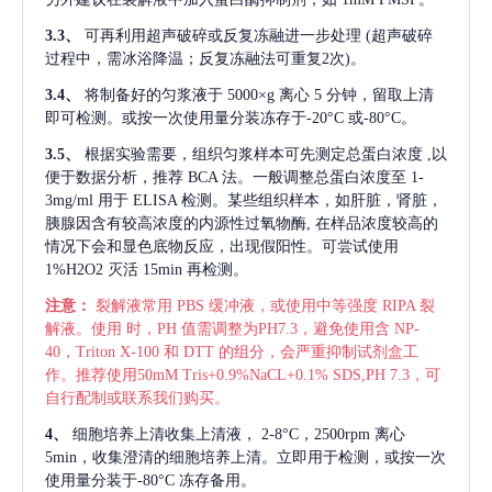
3.3、
可再利用超声破碎或反复冻融进一步处理
(超声破碎
过程中，需冰浴降温；反复冻融法可重复2次)。
3.4、
将制备好的匀浆液于
5000×g 离心 5 分钟，留取上清
即可检测。或按一次使用量分装冻存于-20°C 或-80°C。
3.5、
根据实验需要，组织匀浆样本可先测定总蛋白浓度
,以
便于数据分析，推荐 BCA 法。一般调整总蛋白浓度至 1-
3mg/ml 用于 ELISA 检测。某些组织样本，如肝脏，肾脏，
胰腺因含有较高浓度的内源性过氧物酶, 在样品浓度较高的
情况下会和显色底物反应，出现假阳性。可尝试使用
1%H2O2 灭活 15min 再检测。
注意：
裂解液常用
PBS 缓冲液，或使用中等强度 RIPA 裂
解液。使用 时，PH 值需调整为PH7.3，避免使用含 NP-
40，Triton X-100 和 DTT 的组分，会严重抑制试剂盒工
作。推荐使用50mM Tris+0.9%NaCL+0.1% SDS,PH 7.3，可
自行配制或联系我们购买。
4、
细胞培养上清收集上清液，
2-8°C，2500rpm 离心
5min，收集澄清的细胞培养上清。立即用于检测，或按一次
使用量分装于-80°C 冻存备用。