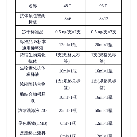
名称
48Ｔ
96Ｔ
抗体预包被酶
8×6
8×12
标板
冻干标准品
0.5 ng/支×2支
0.5 ng/支×3支
标准品
&标本
12ml×1瓶
20ml×1瓶
通用稀释液
浓缩生物素化
1支(规格见标
1支(规格见标
抗体
签）
签）
生物素化抗体
10ml×1瓶
16ml×1瓶
稀释液
1支(规格见标
1支(规格见标
浓缩酶结合物
签）
签）
酶结合物稀释
10ml×1瓶
16ml×1瓶
液
浓缩洗涤液
20×
25ml×1瓶
50ml×1瓶
显色底物
(
TMB
)
6ml×1瓶
12ml×1瓶
反应终止液
具
6ml×1瓶
12ml×1瓶