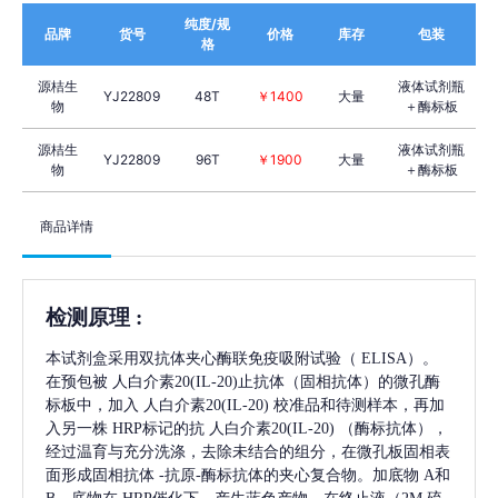
纯度/规
品牌
货号
价格
库存
包装
格
源桔生
液体试剂瓶
YJ22809
48T
￥1400
大量
物
＋酶标板
源桔生
液体试剂瓶
YJ22809
96T
￥1900
大量
物
＋酶标板
商品详情
检测原理
:
本试剂盒采用双抗体夹心酶联免疫吸附试验（
ELISA）。
在预包被
人白介素20(IL-20)
止抗体（固相抗体）的微孔酶
标板中，加入
人白介素20(IL-20)
校准品和待测样本，再加
入另一株
HRP标记的抗
人白介素20(IL-20)
（酶标抗体），
经过温育与充分洗涤，去除未结合的组分，在微孔板固相表
面形成固相抗体
-抗原-酶标抗体的夹心复合物。加底物 A和