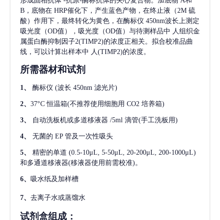
形成固相抗体
-抗原-酶标抗体的夹心复合物。加底物 A和
B，底物在 HRP催化下，产生蓝色产物，在终止液（2M 硫
酸）作用下，最终转化为黄色，在酶标仪 450nm波长上测定
吸光度（OD值），吸光度（OD值）与待测样品中
人组织金
属蛋白酶抑制因子2(TIMP2)
的浓度正相关。拟合校准品曲
线，可以计算出样本中
人(TIMP2)
的浓度。
所需器材和试剂
1、
酶标仪
(波长 450nm 滤光片)
2、
37°C 恒温箱(不推荐使用细胞用 CO2 培养箱)
3、
自动洗板机或多道移液器
/5ml 滴管(手工洗板用)
4、
无菌的
EP 管及一次性吸头
5、
精密的单道
(0.5-10μL, 5-50μL, 20-200μL, 200-1000μL)
和多通道移液器(移液器使用前需校准)。
6、
吸水纸及加样槽
7、
去离子水或蒸馏水
试剂盒组成：