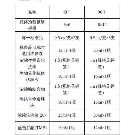
名称
48Ｔ
96Ｔ
抗体预包被酶
8×6
8×12
标板
冻干标准品
0.5 ng/支×2支
0.5 ng/支×3支
标准品
&标本
12ml×1瓶
20ml×1瓶
通用稀释液
浓缩生物素化
1支(规格见标
1支(规格见标
抗体
签）
签）
生物素化抗体
10ml×1瓶
16ml×1瓶
稀释液
1支(规格见标
1支(规格见标
浓缩酶结合物
签）
签）
酶结合物稀释
10ml×1瓶
16ml×1瓶
液
浓缩洗涤液
20×
25ml×1瓶
50ml×1瓶
显色底物
(
TMB
)
6ml×1瓶
12ml×1瓶