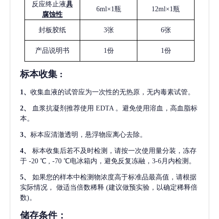
反应终止液
具
6ml×1瓶
12ml×1瓶
腐蚀性
封板胶纸
3张
6张
产品说明书
1份
1份
标本收集
:
1
、
收集血液的试管应为一次性的无热原，无内毒素试管。
2
、
血浆抗凝剂推荐使用
EDTA 。避免使用溶血，高血脂标
本。
3
、
标本应清澈透明，悬浮物应离心去除。
4
、
标本收集后若不及时检测，请按一次使用量分装，冻存
于
-20 ℃ , -70 ℃电冰箱内，避免反复冻融，3-6月内检测。
5
、
如果您的样本中检测物浓度高于标准品最高值，请根据
实际情况，
做适当倍数稀释
(建议做预实验，以确定稀释倍
数)。
储存条件：