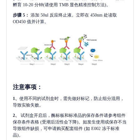
孵育 10-20 分钟(请使用 TMB 显色精准控制方法)。
步骤
5：
添加
50ul 反应终止液。立即在 450nm 处读取
OD450 值并计算。
注意事项
：
1、
使用不同的试剂盒时，需先做好标记，防止组分混用，
导致实验失败。
2、
试剂盒开启后，酶标板和标准品的保存条件请参考组件
保存条件表格
(受潮后活性会下降)。如发生使用或保存不当
导致组件缺损，可申请购买配套组件
(如 E002 冻干标准
品)。