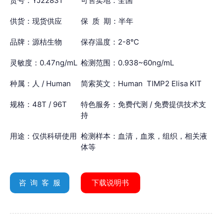
货号：YJ22831
可售卖地：全国
供货：现货供应
保 质 期：半年
品牌：源桔生物
保存温度：2-8℃
灵敏度：0.47ng/mL
检测范围：0.938~60ng/mL
种属：人 / Human
简索英文：Human TIMP2 Elisa KIT
规格：48T / 96T
特色服务：免费代测 / 免费提供技术支
持
用途：仅供科研使用
检测样本：血清，血浆，组织，相关液
体等
咨 询 客 服
下载说明书