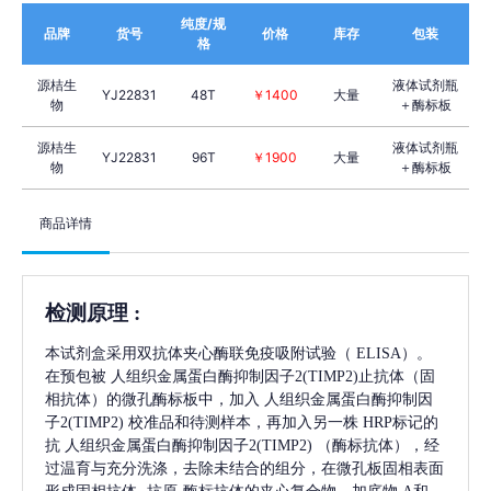
纯度/规
品牌
货号
价格
库存
包装
格
源桔生
液体试剂瓶
YJ22831
48T
￥1400
大量
物
＋酶标板
源桔生
液体试剂瓶
YJ22831
96T
￥1900
大量
物
＋酶标板
商品详情
检测原理
:
本试剂盒采用双抗体夹心酶联免疫吸附试验（
ELISA）。
在预包被
人组织金属蛋白酶抑制因子2(TIMP2)
止抗体（固
相抗体）的微孔酶标板中，加入
人组织金属蛋白酶抑制因
子2(TIMP2)
校准品和待测样本，再加入另一株
HRP标记的
抗
人组织金属蛋白酶抑制因子2(TIMP2)
（酶标抗体），经
过温育与充分洗涤，去除未结合的组分，在微孔板固相表面