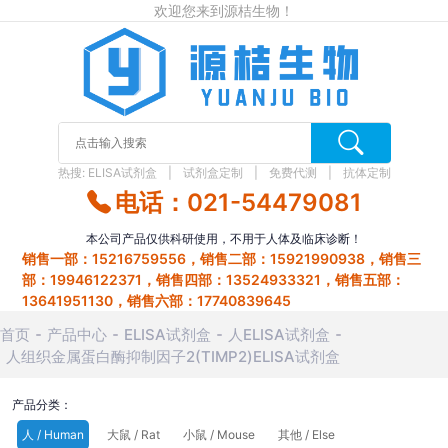
欢迎您来到源桔生物！
热搜:
ELISA试剂盒
试剂盒定制
免费代测
抗体定制
电话：021-54479081
本公司产品仅供科研使用，不用于人体及临床诊断！
销售一部：15216759556，销售二部：15921990938，销售三
部：19946122371，销售四部：13524933321，销售五部：
13641951130，销售六部：17740839645
首页
产品中心
ELISA试剂盒
人ELISA试剂盒
人组织金属蛋白酶抑制因子2(TIMP2)ELISA试剂盒
产品分类：
人 / Human
大鼠 / Rat
小鼠 / Mouse
其他 / Else