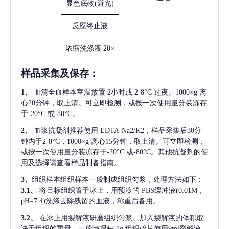
显色底物
(避光)
反应终止液
浓缩洗涤液
20×
样品采集及保存
：
1、
血清全血样本室温放置
2小时或 2-8°C 过夜。1000×g 离
心20分钟，取上清。可立即检测，或按一次使用量分装冻存
于-20°C 或-80°C。
2、
血浆抗凝剂推荐使用
EDTA-Na2/K2，样品采集后30分
钟内于2-8°C，1000×g 离心15分钟，取上清。可立即检测，
或按一次使用量分装冻存于-20°C 或-80°C。其他抗凝剂的使
用及选择请查看样品制备指南。
3、
组织样本组织样本一般制成组织匀浆，处理方法如下：
3.1、
将目标组织置于冰上，用预冷的
PBS缓冲液(0.01M，
pH=7.4)洗涤去除残留的血液，称重后备用。
3.2、
在冰上用裂解液研磨组织匀浆。加入裂解液的体积取
决于组织的重量，一般情况每
1g 组织碎片使用9ml裂解液。