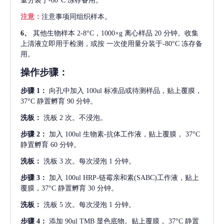
量分装于-80°C 冻存备用。
注意：
注意事项同组织样本。
6、
其他生物样本
2-8°C，1000×g 离心样品 20 分钟。收集
上清液立即用于检测，或按 一次使用量分装于-80°C 冻存备
用。
操作步骤：
步骤
1：
向孔中加入
100ul 标准品或待测样品，贴上覆膜，
37°C 静置孵育 90 分钟。
洗板：
洗板
2 次。不浸泡。
步骤
2：
加入
100ul 生物素-抗体工作液，贴上覆膜， 37°C
静置孵育 60 分钟。
洗板：
洗板
3 次。每次浸泡 1 分钟。
步骤
3：
加入
100ul HRP-链霉亲和素(SABC)工作液，贴上
覆膜，37°C 静置孵育 30 分钟。
洗板：
洗板
5 次。每次浸泡 1 分钟。
步骤
4：
添加
90ul TMB 显色底物。贴上覆膜， 37°C 静置