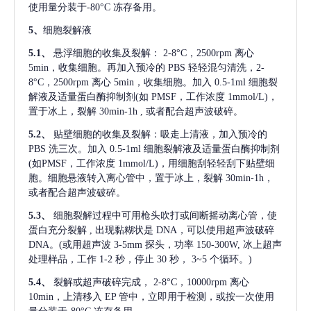
使用量分装于-80°C 冻存备用。
5、
细胞裂解液
5.1、
悬浮细胞的收集及裂解：
2-8°C，2500rpm 离心
5min，收集细胞。再加入预冷的 PBS 轻轻混匀清洗，2-
8°C，2500rpm 离心 5min，收集细胞。加入 0.5-1ml 细胞裂
解液及适量蛋白酶抑制剂(如 PMSF，工作浓度 1mmol/L)，
置于冰上，裂解 30min-1h , 或者配合超声波破碎。
5.2、
贴壁细胞的收集及裂解：吸走上清液，加入预冷的
PBS 洗三次。加入 0.5-1ml 细胞裂解液及适量蛋白酶抑制剂
(如PMSF，工作浓度 1mmol/L)，用细胞刮轻轻刮下贴壁细
胞。细胞悬液转入离心管中，置于冰上，裂解 30min-1h，
或者配合超声波破碎。
5.3、
细胞裂解过程中可用枪头吹打或间断摇动离心管，使
蛋白充分裂解
, 出现黏糊状是 DNA，可以使用超声波破碎
DNA。(或用超声波 3-5mm 探头，功率 150-300W, 冰上超声
处理样品，工作 1-2 秒，停止 30 秒， 3~5 个循环。)
5.4、
裂解或超声破碎完成，
2-8°C，10000rpm 离心
10min，上清移入 EP 管中，立即用于检测，或按一次使用