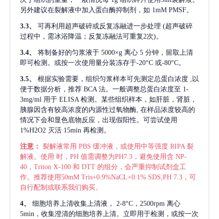
另外建议在裂解液中加入蛋白酶抑制剂，如 1mM PMSF。
3.3、
可再利用超声破碎或反复冻融进一步处理
(超声破碎
过程中，需冰浴降温；反复冻融法可重复2次)。
3.4、
将制备好的匀浆液于
5000×g 离心 5 分钟，留取上清
即可检测。或按一次使用量分装冻存于-20°C 或-80°C。
3.5、
根据实验需要，组织匀浆样本可先测定总蛋白浓度
,以
便于数据分析，推荐 BCA 法。一般调整总蛋白浓度至 1-
3mg/ml 用于 ELISA 检测。某些组织样本，如肝脏，肾脏，
胰腺因含有较高浓度的内源性过氧物酶, 在样品浓度较高的
情况下会和显色底物反应，出现假阳性。可尝试使用
1%H2O2 灭活 15min 再检测。
注意：
裂解液常用
PBS 缓冲液，或使用中等强度 RIPA 裂
解液。使用 时，PH 值需调整为PH7.3，避免使用含 NP-
40，Triton X-100 和 DTT 的组分，会严重抑制试剂盒工
作。推荐使用50mM Tris+0.9%NaCL+0.1% SDS,PH 7.3，可
自行配制或联系我们购买。
4、
细胞培养上清收集上清液，
2-8°C，2500rpm 离心
5min，收集澄清的细胞培养上清。立即用于检测，或按一次