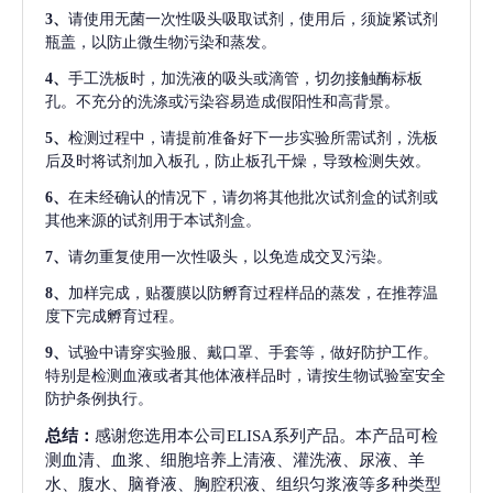
3、
请使用无菌一次性吸头吸取试剂，使用后，须旋紧试剂
瓶盖，以防止微生物污染和蒸发。
4、
手工洗板时，加洗液的吸头或滴管，切勿接触酶标板
孔。不充分的洗涤或污染容易造成假阳性和高背景。
5、
检测过程中，请提前准备好下一步实验所需试剂，洗板
后及时将试剂加入板孔，防止板孔干燥，导致检测失效。
6、
在未经确认的情况下，请勿将其他批次试剂盒的试剂或
其他来源的试剂用于本试剂盒。
7、
请勿重复使用一次性吸头，以免造成交叉污染。
8、
加样完成，贴覆膜以防孵育过程样品的蒸发，在推荐温
度下完成孵育过程。
9、
试验中请穿实验服、戴口罩、手套等，做好防护工作。
特别是检测血液或者其他体液样品时，请按生物试验室安全
防护条例执行。
总结：
感谢您选用本公司ELISA系列产品。本产品可检
测血清、血浆、细胞培养上清液、灌洗液、尿液、羊
水、腹水、脑脊液、胸腔积液、组织匀浆液等多种类型