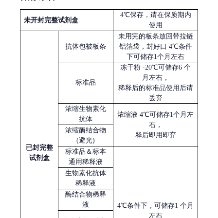
4℃保存，请在保质期内
未开封完整试剂盒
使用
未用完的板条放回带拉链
抗体包被板条
铝箔袋，封好口
4℃条件
下可储存1个月左右
冻干粉
-20℃可储存6 个
月左右，
标准品
稀释后的标准品使用后请
丢弃
浓缩生物素化
浓缩液
4℃可储存1个月左
抗体
右，
浓缩酶结合物
释后即用即弃
(避光)
已
封完整
标准品＆标本
试剂盒
通用稀释液
生物素化抗体
稀释液
酶结合物稀释
液
4℃条件下，可储存1 个月
左右