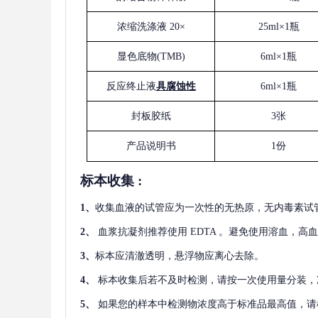
浓缩洗涤液
20×
25ml×1瓶
显色底物
(
TMB
)
6ml×1瓶
反应终止液
具腐蚀性
6ml×1瓶
封板胶纸
3张
产品说明书
1份
标本收集
:
1
、
收集血液的试管应为一次性的无热原，无内毒素试
2
、
血浆抗凝剂推荐使用
EDTA 。避免使用溶血，高
3
、
标本应清澈透明，悬浮物应离心去除。
4
、
标本收集后若不及时检测，请按一次使用量分装，
5
、
如果您的样本中检测物浓度高于标准品最高值，请