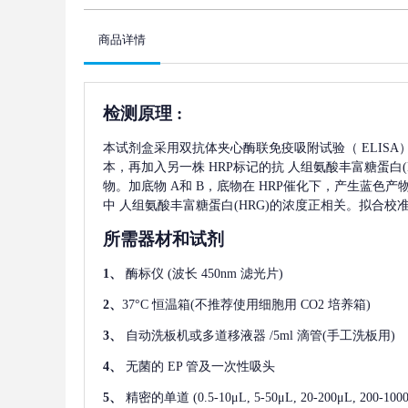
商品详情
检测原理
:
本试剂盒采用双抗体夹心酶联免疫吸附试验（
ELIS
本，再加入另一株
HRP标记的抗
人组氨酸丰富糖蛋白(H
物。加底物 A和 B，底物在 HRP催化下，产生蓝色
中
人组氨酸丰富糖蛋白(HRG)
的浓度正相关。拟合校
所需器材和试剂
1、
酶标仪
(波长 450nm 滤光片)
2、
37°C 恒温箱(不推荐使用细胞用 CO2 培养箱)
3、
自动洗板机或多道移液器
/5ml 滴管(手工洗板用)
4、
无菌的
EP 管及一次性吸头
5、
精密的单道
(0.5-10μL, 5-50μL, 20-200μL