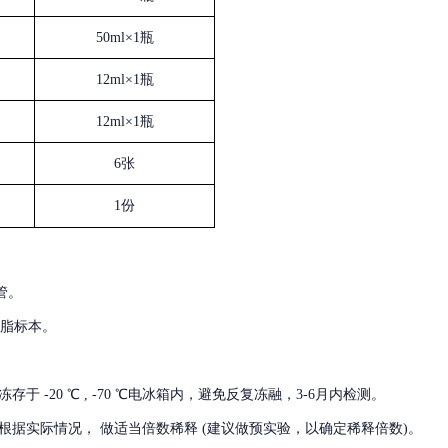
50ml×1瓶
12ml×1瓶
12ml×1瓶
6张
1份
管。
血脂标本。
冻存于
-20 ℃ , -70 ℃电冰箱内，避免反复冻融，3-6月内检测。
根据实际情况，
做适当倍数稀释
(建议做预实验，以确定稀释倍数)。