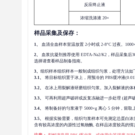
反应终止液
浓缩洗涤液
20×
样品采集及保存
：
1、
血清全血样本室温放置
2小时或 2-8°C 过夜。1
2、
血浆抗凝剂推荐使用
EDTA-Na2/K2，样品采集
选择请查看样品制备指南。
3、
组织样本组织样本一般制成组织匀浆，处理方法如
3.1、
将目标组织置于冰上，用预冷的
PBS缓冲液(0.
3.2、
在冰上用裂解液研磨组织匀浆。加入裂解液的体
3.3、
可再利用超声破碎或反复冻融进一步处理
(超声
3.4、
将制备好的匀浆液于
5000×g 离心 5 分钟，
3.5、
根据实验需要，组织匀浆样本可先测定总蛋白浓
含有较高浓度的内源性过氧物酶, 在样品浓度较高的情况下