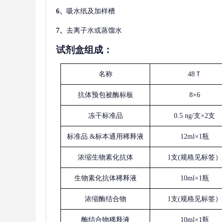
6、
吸水纸及加样槽
7、
去离子水或蒸馏水
试剂盒组成：
名称
48Ｔ
抗体预包被酶标板
8×6
冻干标准品
0.5 ng/支×2支
标准品
&标本通用稀释液
12ml×1瓶
浓缩生物素化抗体
1支(规格见标签）
生物素化抗体稀释液
10ml×1瓶
浓缩酶结合物
1支(规格见标签）
酶结合物稀释液
10ml×1瓶