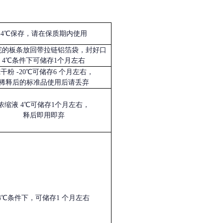
4℃保存，请在保质期内使用
完的板条放回带拉链铝箔袋，封好口
4℃条件下可储存1个月左右
冻干粉
-20℃可储存6 个月左右，
稀释后的标准品使用后请丢弃
浓缩液
4℃可储存1个月左右，
释后即用即弃
4℃条件下，可储存1 个月左右