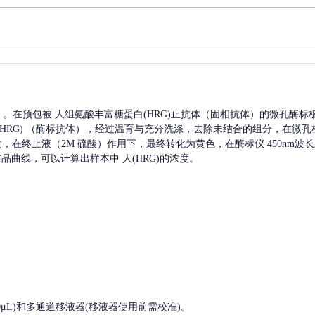
A）。在预包被
人组氨酸丰富糖蛋白(HRG)
止抗体（固相抗体）的微孔酶标
RG)
（酶标抗体），经过温育与充分洗涤，去除未结合的组分，在微孔
产物，在终止液（2M 硫酸）作用下，最终转化为黄色，在酶标仪 450nm
准品曲线，可以计算出样本中
人(HRG)
的浓度。
, 200-1000μL)和多通道移液器(移液器使用前需校准)。