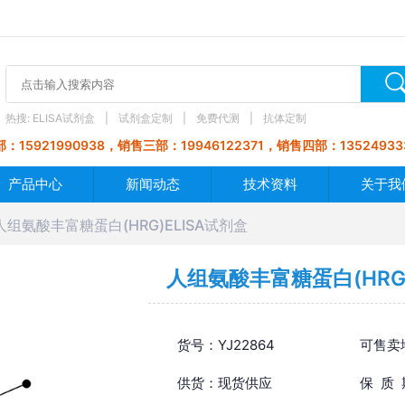
热搜:
ELISA试剂盒
试剂盒定制
免费代测
抗体定制
：15921990938，销售三部：19946122371，销售四部：13524933
产品中心
新闻动态
技术资料
关于我
人组氨酸丰富糖蛋白(HRG)ELISA试剂盒
人组氨酸丰富糖蛋白(HRG)
货号：YJ22864
可售卖
供货：现货供应
保 质