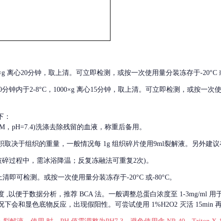
000×g 离心20分钟，取上清。可立即检测，或按一次使用量分装冻存于-20°C 或
后30分钟内于2-8°C，1000×g 离心15分钟，取上清。可立即检测，或按一次
下：
01M，pH=7.4)洗涤去除残留的血液，称重后备用。
积取决于组织的重量，一般情况每
1g 组织碎片使用9ml裂解液。另外建议
破碎过程中，需冰浴降温；反复冻融法可重复2次)。
留取上清即可检测。或按一次使用量分装冻存于-20°C 或-80°C。
度
,以便于数据分析，推荐 BCA 法。一般调整总蛋白浓度至 1-3mg/ml
会和显色底物反应，出现假阳性。可尝试使用 1%H2O2 灭活 15min 