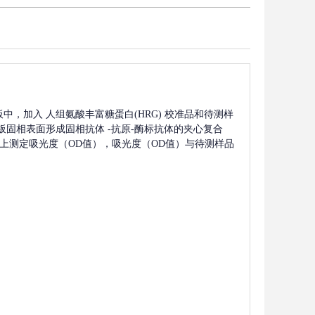
板中，加入
人组氨酸丰富糖蛋白(HRG)
校准品和待测样
板固相表面形成固相抗体
-抗原-酶标抗体的夹心复合
波长上测定吸光度（OD值），吸光度（OD值）与待测样品