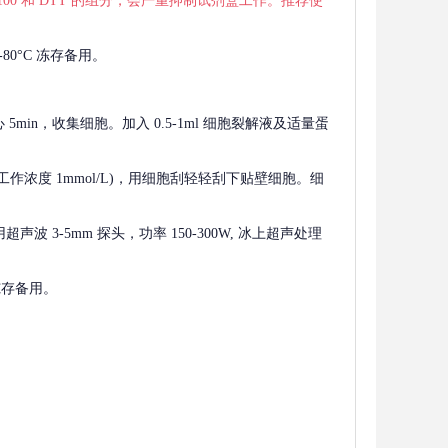
 X-100 和 DTT 的组分，会严重抑制试剂盒工作。推荐使
80°C 冻存备用。
离心 5min，收集细胞。加入 0.5-1ml 细胞裂解液及适量蛋
F，工作浓度 1mmol/L)，用细胞刮轻轻刮下贴壁细胞。细
波 3-5mm 探头，功率 150-300W, 冰上超声处理
 冻存备用。