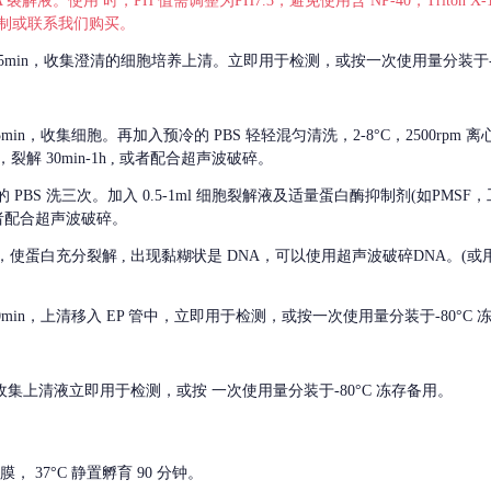
 裂解液。使用 时，PH 值需调整为PH7.3，避免使用含 NP-40，Triton
，可自行配制或联系我们购买。
m 离心 5min，收集澄清的细胞培养上清。立即用于检测，或按一次使用量分装于-
离心 5min，收集细胞。再加入预冷的 PBS 轻轻混匀清洗，2-8°C，2500rpm 
裂解 30min-1h , 或者配合超声波破碎。
的
PBS 洗三次。加入 0.5-1ml 细胞裂解液及适量蛋白酶抑制剂(如PMS
或者配合超声波破碎。
，使蛋白充分裂解
, 出现黏糊状是 DNA，可以使用超声波破碎DNA。(或用超声
 离心 10min，上清移入 EP 管中，立即用于检测，或按一次使用量分装于-80°C
 分钟。收集上清液立即用于检测，或按 一次使用量分装于-80°C 冻存备用。
， 37°C 静置孵育 90 分钟。