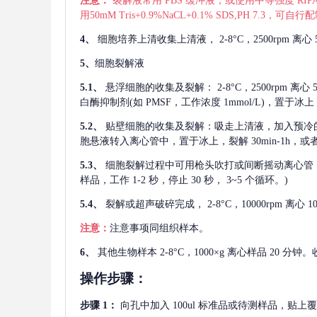
注意：
裂解液常用
PBS 缓冲液，或使用中等强度 RIPA
用50mM Tris+0.9%NaCL+0.1% SDS,PH 7.3
4、
细胞培养上清收集上清液，
2-8°C，2500rp
5、
细胞裂解液
5.1、
悬浮细胞的收集及裂解：
2-8°C，2500rpm 
白酶抑制剂(如 PMSF，工作浓度 1mmol/L)，置于冰上，
5.2、
贴壁细胞的收集及裂解：吸走上清液，加入预冷
胞悬液转入离心管中，置于冰上，裂解 30min-1h，
5.3、
细胞裂解过程中可用枪头吹打或间断摇动离心管
样品，工作 1-2 秒，停止 30 秒， 3~5 个循环。)
5.4、
裂解或超声破碎完成，
2-8°C，10000rpm
注意：
注意事项同组织样本。
6、
其他生物样本
2-8°C，1000×g 离心样品 20
操作步骤：
步骤
1：
向孔中加入
100ul 标准品或待测样品，贴上覆膜