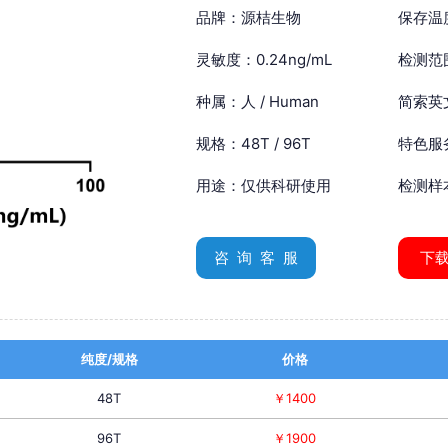
品牌：源桔生物
保存温
灵敏度：0.24ng/mL
检测范围
种属：人 / Human
简索英文：
规格：48T / 96T
特色服
用途：仅供科研使用
检测样
咨 询 客 服
下
纯度/规格
价格
48T
￥1400
96T
￥1900