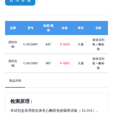
咨 询 客 服
纯度/规
品牌
货号
价格
库存
包装
格
液体试剂
源桔生
YJ403861
48T
￥1400
大量
瓶＋酶标
物
板
液体试剂
源桔生
YJ403861
96T
￥1900
大量
瓶＋酶标
物
板
商品详情
检测原理
:
本试剂盒采用双抗体夹心酶联免疫吸附试验（
ELISA）。