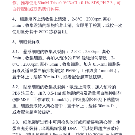
作。推荐使用50mM Tris+0.9%NaCL+0.1% SDS,PH 7.3，可
自行配制或联系我们购买。
4、
细胞培养上清收集上清液，
2-8°C，2500rpm 离心
5min，收集澄清的细胞培养上清。立即用于检测，或按一次
使用量分装于-80°C 冻存备用。
5、
细胞裂解液
5.1、
悬浮细胞的收集及裂解：
2-8°C，2500rpm 离心
5min，收集细胞。再加入预冷的 PBS 轻轻混匀清洗，2-
8°C，2500rpm 离心 5min，收集细胞。加入 0.5-1ml 细胞裂
解液及适量蛋白酶抑制剂(如 PMSF，工作浓度 1mmol/L)，
置于冰上，裂解 30min-1h , 或者配合超声波破碎。
5.2、
贴壁细胞的收集及裂解：吸走上清液，加入预冷的
PBS 洗三次。加入 0.5-1ml 细胞裂解液及适量蛋白酶抑制剂
(如PMSF，工作浓度 1mmol/L)，用细胞刮轻轻刮下贴壁细
胞。细胞悬液转入离心管中，置于冰上，裂解 30min-1h，
或者配合超声波破碎。
5.3、
细胞裂解过程中可用枪头吹打或间断摇动离心管，使
蛋白充分裂解
, 出现黏糊状是 DNA，可以使用超声波破碎
DNA。(或用超声波 3-5mm 探头，功率 150-300W, 冰上超声