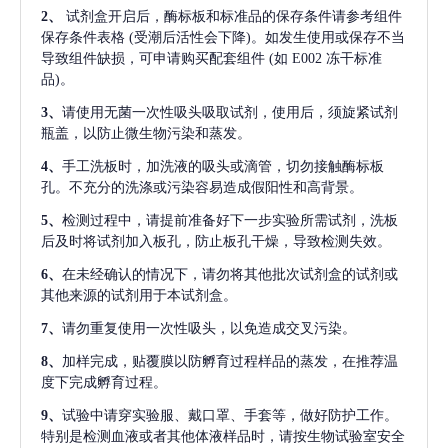
2、
试剂盒开启后，酶标板和标准品的保存条件请参考组件
保存条件表格
(受潮后活性会下降)。如发生使用或保存不当
导致组件缺损，可申请购买配套组件
(如 E002 冻干标准
品)。
3、
请使用无菌一次性吸头吸取试剂，使用后，须旋紧试剂
瓶盖，以防止微生物污染和蒸发。
4、
手工洗板时，加洗液的吸头或滴管，切勿接触酶标板
孔。不充分的洗涤或污染容易造成假阳性和高背景。
5、
检测过程中，请提前准备好下一步实验所需试剂，洗板
后及时将试剂加入板孔，防止板孔干燥，导致检测失效。
6、
在未经确认的情况下，请勿将其他批次试剂盒的试剂或
其他来源的试剂用于本试剂盒。
7、
请勿重复使用一次性吸头，以免造成交叉污染。
8、
加样完成，贴覆膜以防孵育过程样品的蒸发，在推荐温
度下完成孵育过程。
9、
试验中请穿实验服、戴口罩、手套等，做好防护工作。
特别是检测血液或者其他体液样品时，请按生物试验室安全