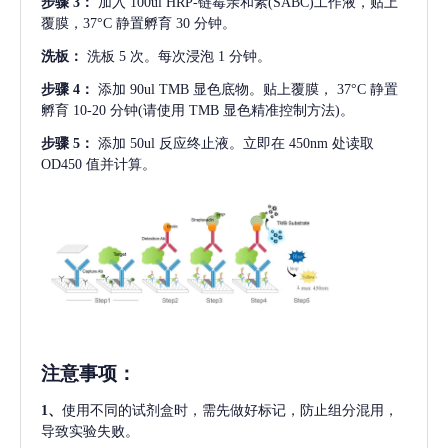
步骤
3：
加入
100ul HRP-链霉亲和素(SABC)工作液，贴上
覆膜，37°C 静置孵育 30 分钟。
洗板：
洗板
5 次。每次浸泡 1 分钟。
步骤
4：
添加
90ul TMB 显色底物。贴上覆膜， 37°C 静置
孵育 10-20 分钟(请使用 TMB 显色精准控制方法)。
步骤
5：
添加
50ul 反应终止液。立即在 450nm 处读取
OD450 值并计算。
注意事项
：
1、
使用不同的试剂盒时，需先做好标记，防止组分混用，
导致实验失败。