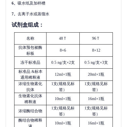
6、
吸水纸及加样槽
7、
去离子水或蒸馏水
试剂盒组成：
名称
48Ｔ
96Ｔ
抗体预包被酶
8×6
8×12
标板
冻干标准品
0.5 ng/支×2支
0.5 ng/支×3支
标准品
&标本
12ml×1瓶
20ml×1瓶
通用稀释液
浓缩生物素化
1支(规格见标
1支(规格见标
抗体
签）
签）
生物素化抗体
10ml×1瓶
16ml×1瓶
稀释液
1支(规格见标
1支(规格见标
浓缩酶结合物
签）
签）
酶结合物稀释
10ml×1瓶
16ml×1瓶
液