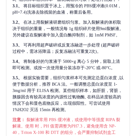
3.1、
将目标组织置于冰上，用预冷的
PBS缓冲液(0.01M，
pH=7.4)洗涤去除残留的血液，称重后备用。
3.2、
在冰上用裂解液研磨组织匀浆。加入裂解液的体积取
决于组织的重量，一般情况每
1g 组织碎片使用9ml裂解液。
另外建议在裂解液中加入蛋白酶抑制剂，如 1mM PMSF。
3.3、
可再利用超声破碎或反复冻融进一步处理
(超声破碎
过程中，需冰浴降温；反复冻融法可重复2次)。
3.4、
将制备好的匀浆液于
5000×g 离心 5 分钟，留取上清
即可检测。或按一次使用量分装冻存于-20°C 或-80°C。
3.5、
根据实验需要，组织匀浆样本可先测定总蛋白浓度
,以
便于数据分析，推荐 BCA 法。一般调整总蛋白浓度至 1-
3mg/ml 用于 ELISA 检测。某些组织样本，如肝脏，肾脏，
胰腺因含有较高浓度的内源性过氧物酶, 在样品浓度较高的
情况下会和显色底物反应，出现假阳性。可尝试使用
1%H2O2 灭活 15min 再检测。
注意：
裂解液常用
PBS 缓冲液，或使用中等强度 RIPA 裂
解液。使用 时，PH 值需调整为PH7.3，避免使用含 NP-
40，Triton X-100 和 DTT 的组分，会严重抑制试剂盒工