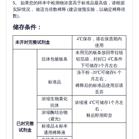
5
、
如果您的样本中检测物浓度高于标准品最高值，请根据
实际情况，
做适当倍数稀释
(建议做预实验，以确定稀释倍
数)。
储存条件：
4℃保存，请在保质期内
未开封完整试剂盒
使用
未用完的板条放回带拉链
抗体包被板条
铝箔袋，封好口
4℃条件
下可储存1个月左右
冻干粉
-20℃可储存6 个
月左右，
标准品
稀释后的标准品使用后请
丢弃
浓缩生物素化
浓缩液
4℃可储存1个月左
抗体
右，
浓缩酶结合物
释后即用即弃
(避光)
已
封完整
标准品＆标本
试剂盒
通用稀释液