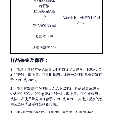
生物素化抗体
稀释液
酶结合物稀释
液
4℃条件下，可储存1 个月
左右
显色底物
(避光)
反应终止液
浓缩洗涤液
20×
样品采集及保存
：
1、
血清全血样本室温放置
2小时或 2-8°C 过夜。1000×g 离
心20分钟，取上清。可立即检测，或按一次使用量分装冻存
于-20°C 或-80°C。
2、
血浆抗凝剂推荐使用
EDTA-Na2/K2，样品采集后30分
钟内于2-8°C，1000×g 离心15分钟，取上清。可立即检测，
或按一次使用量分装冻存于-20°C 或-80°C。其他抗凝剂的使
用及选择请查看样品制备指南。
3、
组织样本组织样本一般制成组织匀浆，处理方法如下：