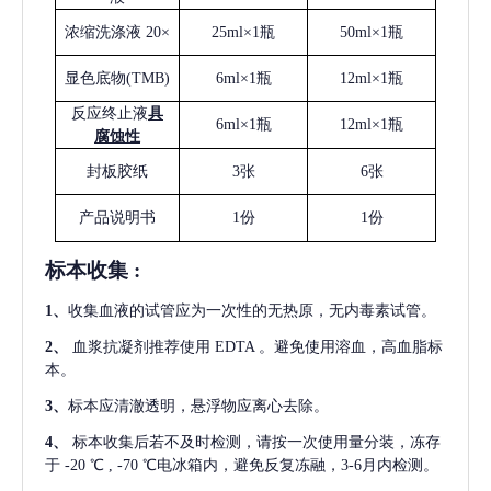
浓缩洗涤液
20×
25ml×1瓶
50ml×1瓶
显色底物
(
TMB
)
6ml×1瓶
12ml×1瓶
反应终止液
具
6ml×1瓶
12ml×1瓶
腐蚀性
封板胶纸
3张
6张
产品说明书
1份
1份
标本收集
:
1
、
收集血液的试管应为一次性的无热原，无内毒素试管。
2
、
血浆抗凝剂推荐使用
EDTA 。避免使用溶血，高血脂标
本。
3
、
标本应清澈透明，悬浮物应离心去除。
4
、
标本收集后若不及时检测，请按一次使用量分装，冻存
于
-20 ℃ , -70 ℃电冰箱内，避免反复冻融，3-6月内检测。