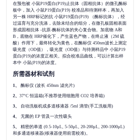
在预包被
小鼠P19蛋白(P19)
止抗体（固相抗体）的微孔酶标
板中，加入
小鼠P19蛋白(P19)
校准品和待测样本，再加入
另一株
HRP标记的抗
小鼠P19蛋白(P19)
（酶标抗体），经
过温育与充分洗涤，去除未结合的组分，在微孔板固相表面
形成固相抗体
-抗原-酶标抗体的夹心复合物。加底物 A和
B，底物在 HRP催化下，产生蓝色产物，在终止液（2M 硫
酸）作用下，最终转化为黄色，在酶标仪 450nm波长上测定
吸光度（OD值），吸光度（OD值）与待测样品中
小鼠P19
蛋白(P19)
的浓度正相关。拟合校准品曲线，可以计算出样
本中
小鼠(P19)
的浓度。
所需器材和试剂
1、
酶标仪
(波长 450nm 滤光片)
2、
37°C 恒温箱(不推荐使用细胞用 CO2 培养箱)
3、
自动洗板机或多道移液器
/5ml 滴管(手工洗板用)
4、
无菌的
EP 管及一次性吸头
5、
精密的单道
(0.5-10μL, 5-50μL, 20-200μL, 200-1000μL)
和多通道移液器(移液器使用前需校准)。