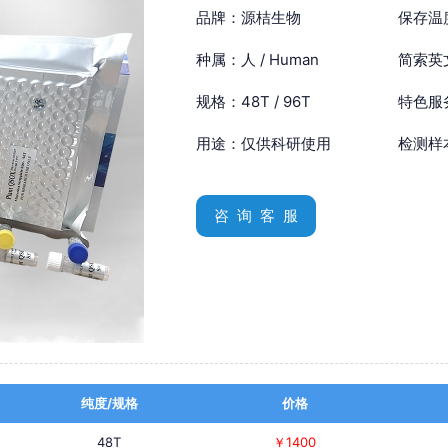
品牌：源桔生物
保存温
种属：人 / Human
简索英文：
规格：48T / 96T
特色服
用途：仅供科研使用
检测样
咨 询 客 服
纯度/规格
价格
48T
￥1400