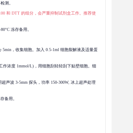
再检测。
 X-100 和 DTT 的组分，会严重抑制试剂盒工作。推荐使
80°C 冻存备用。
离心 5min，收集细胞。加入 0.5-1ml 细胞裂解液及适量蛋
F，工作浓度 1mmol/L)，用细胞刮轻轻刮下贴壁细胞。细
波 3-5mm 探头，功率 150-300W, 冰上超声处理
 冻存备用。