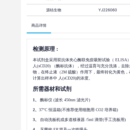
源桔生物
YJ226060
商品详情
检测原理
:
本试剂盒采用双抗体夹心酶联免疫吸附试验（
ELIS
人(sCD20)
（酶标抗体），经过温育与充分洗涤，去除
物，在终止液（2M 硫酸）作用下，最终转化为黄色，在
计算出样本中
人(sCD20)
的浓度。
所需器材和试剂
1、
酶标仪
(波长 450nm 滤光片)
2、
37°C 恒温箱(不推荐使用细胞用 CO2 培养箱)
3、
自动洗板机或多道移液器
/5ml 滴管(手工洗板用)
4、
无菌的
EP 管及一次性吸头