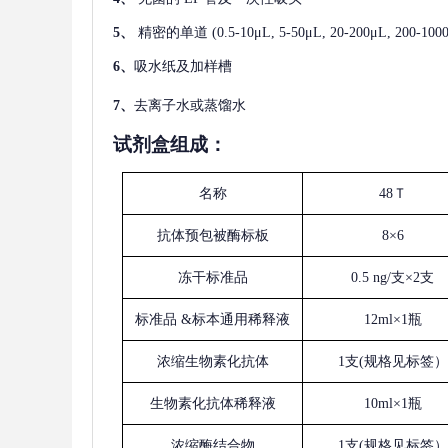
5、
精密的单道
(0.5-10μL, 5-50μL, 20-200μL
6、
吸水纸及加样槽
7、
去离子水或蒸馏水
试剂盒组成：
名称
48Ｔ
抗体预包被酶标板
8×6
冻干标准品
0.5 ng/支×2支
标准品
&标本通用稀释液
12ml×1瓶
浓缩生物素化抗体
1支(规格见标签）
生物素化抗体稀释液
10ml×1瓶
浓缩酶结合物
1支(规格见标签）