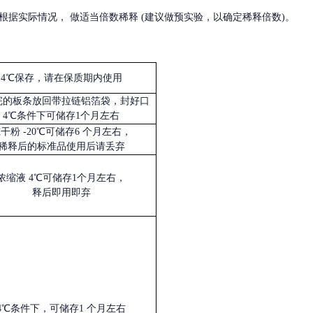
根据实际情况，
做适当倍数稀释
(建议做预实验，以确定稀释倍数)。
4℃保存，请在保质期内使用
完的板条放回带拉链铝箔袋，封好口
4℃条件下可储存1个月左右
冻干粉
-20℃可储存6 个月左右，
稀释后的标准品使用后请丢弃
浓缩液
4℃可储存1个月左右，
释后即用即弃
4℃条件下，可储存1 个月左右