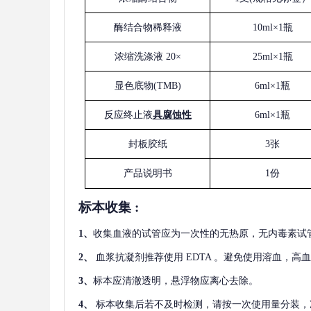
酶结合物稀释液
10ml×1瓶
浓缩洗涤液
20×
25ml×1瓶
显色底物
(
TMB
)
6ml×1瓶
反应终止液
具腐蚀性
6ml×1瓶
封板胶纸
3张
产品说明书
1份
标本收集
:
1
、
收集血液的试管应为一次性的无热原，无内毒素试
2
、
血浆抗凝剂推荐使用
EDTA 。避免使用溶血，高
3
、
标本应清澈透明，悬浮物应离心去除。
4
、
标本收集后若不及时检测，请按一次使用量分装，