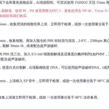
会和显色底物反应，出现假阳性。可尝试使用 1%H2O2 灭活 15min 
 裂解液。使用 时，PH 值需调整为PH7.3，避免使用含 NP-40，Triton
，可自行配制或联系我们购买。
m 离心 5min，收集澄清的细胞培养上清。立即用于检测，或按一次使用量分装于-
离心 5min，收集细胞。再加入预冷的 PBS 轻轻混匀清洗，2-8°C，2500rpm 
裂解 30min-1h , 或者配合超声波破碎。
的
PBS 洗三次。加入 0.5-1ml 细胞裂解液及适量蛋白酶抑制剂(如PMS
或者配合超声波破碎。
，使蛋白充分裂解
, 出现黏糊状是 DNA，可以使用超声波破碎DNA。(或用超声
 离心 10min，上清移入 EP 管中，立即用于检测，或按一次使用量分装于-80°C
 分钟。收集上清液立即用于检测，或按 一次使用量分装于-80°C 冻存备用。