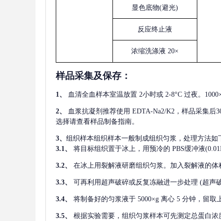
显色底物
(避光)
反应终止液
浓缩洗涤液
20×
样品采集及保存
：
1、
血清全血样本室温放置
2小时或 2-8°C 过夜。1
2、
血浆抗凝剂推荐使用
EDTA-Na2/K2，样品采集
选择请查看样品制备指南。
3、
组织样本组织样本一般制成组织匀浆，处理方法如
3.1、
将目标组织置于冰上，用预冷的
PBS缓冲液(0.
3.2、
在冰上用裂解液研磨组织匀浆。加入裂解液的体
3.3、
可再利用超声破碎或反复冻融进一步处理
(超声
3.4、
将制备好的匀浆液于
5000×g 离心 5 分钟，
3.5、
根据实验需要，组织匀浆样本可先测定总蛋白浓