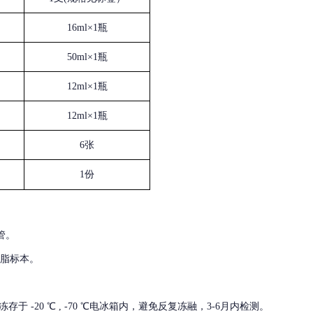
16ml×1瓶
50ml×1瓶
12ml×1瓶
12ml×1瓶
6张
1份
管。
血脂标本。
冻存于
-20 ℃ , -70 ℃电冰箱内，避免反复冻融，3-6月内检测。