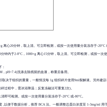
000×g 离心20分钟，取上清。可立即检测，或按一次使用量分装冻存于-20°C 或
后30分钟内于2-8°C，1000×g 离心15分钟，取上清。可立即检测，或按一次
下：
01M，pH=7.4)洗涤去除残留的血液，称重后备用。
积取决于组织的重量，一般情况每
1g 组织碎片使用9ml裂解液。另外建议
破碎过程中，需冰浴降温；反复冻融法可重复2次)。
留取上清即可检测。或按一次使用量分装冻存于-20°C 或-80°C。
度
,以便于数据分析，推荐 BCA 法。一般调整总蛋白浓度至 1-3mg/ml