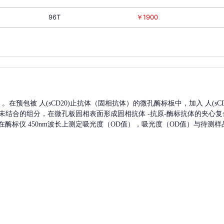
96T
￥1900
A）。在预包被
人(sCD20)
止抗体（固相抗体）的微孔酶标板中，加入
人(sC
未结合的组分，在微孔板固相表面形成固相抗体
-抗原-酶标抗体的夹心复
酶标仪 450nm波长上测定吸光度（OD值），吸光度（OD值）与待测样