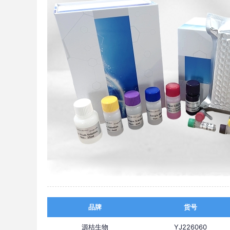
品牌
货号
源桔生物
YJ226060