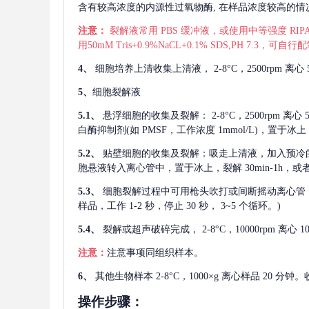
含有较高浓度的内源性过氧物酶, 在样品浓度较高的情况下
注意：
裂解液常用
PBS 缓冲液，或使用中等强度 RIPA
用50mM Tris+0.9%NaCL+0.1% SDS,PH 7.3
4、
细胞培养上清收集上清液，
2-8°C，2500rp
5、
细胞裂解液
5.1、
悬浮细胞的收集及裂解：
2-8°C，2500rpm 
白酶抑制剂(如 PMSF，工作浓度 1mmol/L)，置于冰上，
5.2、
贴壁细胞的收集及裂解：吸走上清液，加入预冷
胞悬液转入离心管中，置于冰上，裂解 30min-1h，
5.3、
细胞裂解过程中可用枪头吹打或间断摇动离心管
样品，工作 1-2 秒，停止 30 秒， 3~5 个循环。)
5.4、
裂解或超声破碎完成，
2-8°C，10000rpm
注意：
注意事项同组织样本。
6、
其他生物样本
2-8°C，1000×g 离心样品 20
操作步骤：