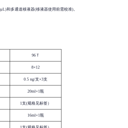
, 200-1000μL)和多通道移液器(移液器使用前需校准)。
96Ｔ
8×12
0.5 ng/支×3支
20ml×1瓶
1支(规格见标签）
16ml×1瓶
1支(规格见标签）