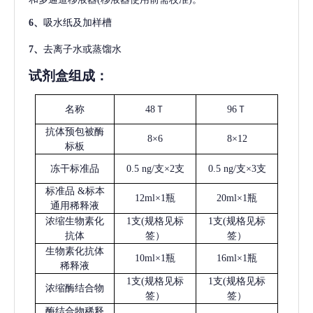
6、
吸水纸及加样槽
7、
去离子水或蒸馏水
试剂盒组成：
名称
48Ｔ
96Ｔ
抗体预包被酶
8×6
8×12
标板
冻干标准品
0.5 ng/支×2支
0.5 ng/支×3支
标准品
&标本
12ml×1瓶
20ml×1瓶
通用稀释液
浓缩生物素化
1支(规格见标
1支(规格见标
抗体
签）
签）
生物素化抗体
10ml×1瓶
16ml×1瓶
稀释液
1支(规格见标
1支(规格见标
浓缩酶结合物
签）
签）
酶结合物稀释