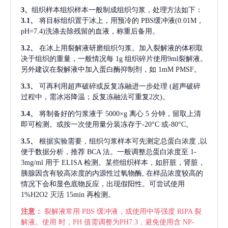
3、
组织样本组织样本一般制成组织匀浆，处理方法如下：
3.1、
将目标组织置于冰上，用预冷的
PBS缓冲液(0.01M，
pH=7.4)洗涤去除残留的血液，称重后备用。
3.2、
在冰上用裂解液研磨组织匀浆。加入裂解液的体积取
决于组织的重量，一般情况每
1g 组织碎片使用9ml裂解液。
另外建议在裂解液中加入蛋白酶抑制剂，如 1mM PMSF。
3.3、
可再利用超声破碎或反复冻融进一步处理
(超声破碎
过程中，需冰浴降温；反复冻融法可重复2次)。
3.4、
将制备好的匀浆液于
5000×g 离心 5 分钟，留取上清
即可检测。或按一次使用量分装冻存于-20°C 或-80°C。
3.5、
根据实验需要，组织匀浆样本可先测定总蛋白浓度
,以
便于数据分析，推荐 BCA 法。一般调整总蛋白浓度至 1-
3mg/ml 用于 ELISA 检测。某些组织样本，如肝脏，肾脏，
胰腺因含有较高浓度的内源性过氧物酶, 在样品浓度较高的
情况下会和显色底物反应，出现假阳性。可尝试使用
1%H2O2 灭活 15min 再检测。
注意：
裂解液常用
PBS 缓冲液，或使用中等强度 RIPA 裂
解液。使用 时，PH 值需调整为PH7.3，避免使用含 NP-