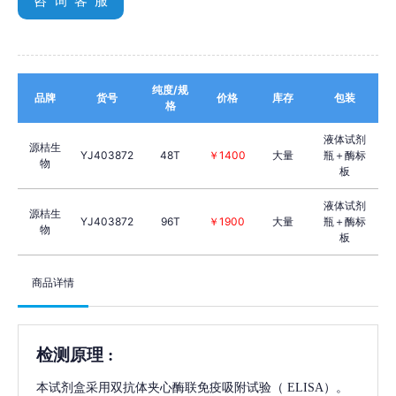
咨 询 客 服
纯度/规
品牌
货号
价格
库存
包装
格
液体试剂
源桔生
YJ403872
48T
￥1400
大量
瓶＋酶标
物
板
液体试剂
源桔生
YJ403872
96T
￥1900
大量
瓶＋酶标
物
板
商品详情
检测原理
:
本试剂盒采用双抗体夹心酶联免疫吸附试验（
ELISA）。