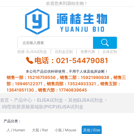
欢迎您来到源桔生物！
热搜:
ELISA试剂盒
试剂盒定制
免费代测
抗体定制
电话：021-54479081
本公司产品仅供科研使用，不用于人体及临床诊断！
销售一部：15216759556，销售二部：15921990938，销售三
部：19946122371，销售四部：13524933321，销售五部：
13641951130，销售六部：17740839645
首页
产品中心
ELISA试剂盒
其他ELISA试剂盒
鸡I型前胶原羧基端肽(PICP)ELISA试剂盒
产品分类：
人 / Human
大鼠 / Rat
小鼠 / Mouse
其他 / Else