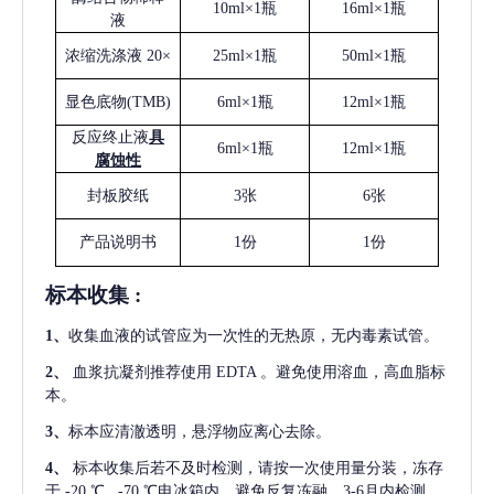
10ml×1瓶
16ml×1瓶
液
浓缩洗涤液
20×
25ml×1瓶
50ml×1瓶
显色底物
(
TMB
)
6ml×1瓶
12ml×1瓶
反应终止液
具
6ml×1瓶
12ml×1瓶
腐蚀性
封板胶纸
3张
6张
产品说明书
1份
1份
标本收集
:
1
、
收集血液的试管应为一次性的无热原，无内毒素试管。
2
、
血浆抗凝剂推荐使用
EDTA 。避免使用溶血，高血脂标
本。
3
、
标本应清澈透明，悬浮物应离心去除。
4
、
标本收集后若不及时检测，请按一次使用量分装，冻存
于
-20 ℃ , -70 ℃电冰箱内，避免反复冻融，3-6月内检测。