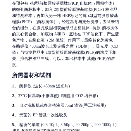
在预包被
鸡I型前胶原羧基端肽(PICP)
止抗体（固相抗体）
的微孔酶标板中，加入
鸡I型前胶原羧基端肽(PICP)
校准品
和待测样本，再加入另一株
HRP标记的抗
鸡I型前胶原羧基
端肽(PICP)
（酶标抗体），经过温育与充分洗涤，去除未结
合的组分，在微孔板固相表面形成固相抗体
-抗原-酶标抗体
的夹心复合物。加底物 A和 B，底物在 HRP催化下，产生蓝
色产物，在终止液（2M 硫酸）作用下，最终转化为黄色，
在酶标仪 450nm波长上测定吸光度（OD值），吸光度（OD
值）与待测样品中
鸡I型前胶原羧基端肽(PICP)
的浓度正相
关。拟合校准品曲线，可以计算出样本中
其他(PICP)
的浓
度。
所需器材和试剂
1、
酶标仪
(波长 450nm 滤光片)
2、
37°C 恒温箱(不推荐使用细胞用 CO2 培养箱)
3、
自动洗板机或多道移液器
/5ml 滴管(手工洗板用)
4、
无菌的
EP 管及一次性吸头
5、
精密的单道
(0.5-10μL, 5-50μL, 20-200μL, 200-1000μL)
和多通道移液器(移液器使用前需校准)。