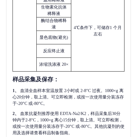
通用稀释液
生物素化抗体
稀释液
酶结合物稀释
液
4℃条件下，可储存1 个月
左右
显色底物
(避光)
反应终止液
浓缩洗涤液
20×
样品采集及保存
：
1、
血清全血样本室温放置
2小时或 2-8°C 过夜。1000×g 离
心20分钟，取上清。可立即检测，或按一次使用量分装冻存
于-20°C 或-80°C。
2、
血浆抗凝剂推荐使用
EDTA-Na2/K2，样品采集后30分
钟内于2-8°C，1000×g 离心15分钟，取上清。可立即检测，
或按一次使用量分装冻存于-20°C 或-80°C。其他抗凝剂的使
用及选择请查看样品制备指南。