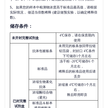
5
、
如果您的样本中检测物浓度高于标准品最高值，请根据
实际情况，
做适当倍数稀释
(建议做预实验，以确定稀释倍
数)。
储存条件：
4℃保存，请在保质期内
未开封完整试剂盒
使用
未用完的板条放回带拉链
抗体包被板条
铝箔袋，封好口
4℃条件
下可储存1个月左右
冻干粉
-20℃可储存6 个
月左右，
标准品
稀释后的标准品使用后请
丢弃
浓缩生物素化
浓缩液
4℃可储存1个月左
抗体
右，
浓缩酶结合物
释后即用即弃
(避光)
已
封完整
标准品＆标本
试剂盒