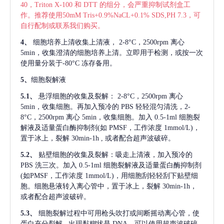
40，Triton X-100 和 DTT 的组分，会严重抑制试剂盒工
作。推荐使用50mM Tris+0.9%NaCL+0.1% SDS,PH 7.3，可
自行配制或联系我们购买。
4、
细胞培养上清收集上清液，
2-8°C，2500rpm 离心
5min，收集澄清的细胞培养上清。立即用于检测，或按一次
使用量分装于-80°C 冻存备用。
5、
细胞裂解液
5.1、
悬浮细胞的收集及裂解：
2-8°C，2500rpm 离心
5min，收集细胞。再加入预冷的 PBS 轻轻混匀清洗，2-
8°C，2500rpm 离心 5min，收集细胞。加入 0.5-1ml 细胞裂
解液及适量蛋白酶抑制剂(如 PMSF，工作浓度 1mmol/L)，
置于冰上，裂解 30min-1h , 或者配合超声波破碎。
5.2、
贴壁细胞的收集及裂解：吸走上清液，加入预冷的
PBS 洗三次。加入 0.5-1ml 细胞裂解液及适量蛋白酶抑制剂
(如PMSF，工作浓度 1mmol/L)，用细胞刮轻轻刮下贴壁细
胞。细胞悬液转入离心管中，置于冰上，裂解 30min-1h，
或者配合超声波破碎。
5.3、
细胞裂解过程中可用枪头吹打或间断摇动离心管，使
蛋白充分裂解
, 出现黏糊状是 DNA，可以使用超声波破碎