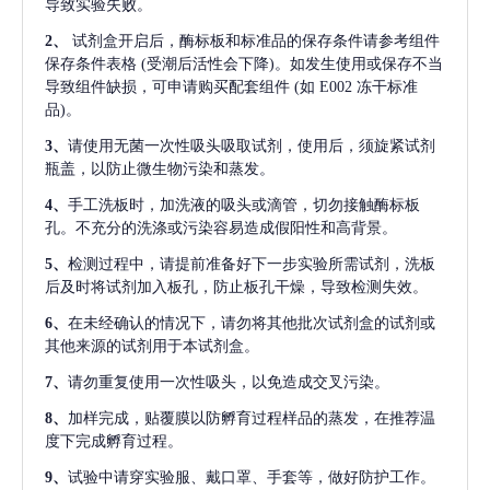
导致实验失败。
2、
试剂盒开启后，酶标板和标准品的保存条件请参考组件
保存条件表格
(受潮后活性会下降)。如发生使用或保存不当
导致组件缺损，可申请购买配套组件
(如 E002 冻干标准
品)。
3、
请使用无菌一次性吸头吸取试剂，使用后，须旋紧试剂
瓶盖，以防止微生物污染和蒸发。
4、
手工洗板时，加洗液的吸头或滴管，切勿接触酶标板
孔。不充分的洗涤或污染容易造成假阳性和高背景。
5、
检测过程中，请提前准备好下一步实验所需试剂，洗板
后及时将试剂加入板孔，防止板孔干燥，导致检测失效。
6、
在未经确认的情况下，请勿将其他批次试剂盒的试剂或
其他来源的试剂用于本试剂盒。
7、
请勿重复使用一次性吸头，以免造成交叉污染。
8、
加样完成，贴覆膜以防孵育过程样品的蒸发，在推荐温
度下完成孵育过程。
9、
试验中请穿实验服、戴口罩、手套等，做好防护工作。