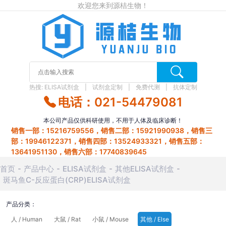
欢迎您来到源桔生物！
热搜:
ELISA试剂盒
试剂盒定制
免费代测
抗体定制
电话：021-54479081
本公司产品仅供科研使用，不用于人体及临床诊断！
销售一部：15216759556，销售二部：15921990938，销售三
部：19946122371，销售四部：13524933321，销售五部：
13641951130，销售六部：17740839645
首页
产品中心
ELISA试剂盒
其他ELISA试剂盒
斑马鱼C-反应蛋白(CRP)ELISA试剂盒
产品分类：
人 / Human
大鼠 / Rat
小鼠 / Mouse
其他 / Else