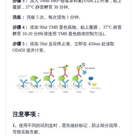
步骤
3：
加入
100ul HRP-链霉亲和素(SABC)工作液，贴上
覆膜，37°C 静置孵育 30 分钟。
洗板：
洗板
5 次。每次浸泡 1 分钟。
步骤
4：
添加
90ul TMB 显色底物。贴上覆膜， 37°C 静置
孵育 10-20 分钟(请使用 TMB 显色精准控制方法)。
步骤
5：
添加
50ul 反应终止液。立即在 450nm 处读取
OD450 值并计算。
注意事项
：
1、
使用不同的试剂盒时，需先做好标记，防止组分混用，
导致实验失败。