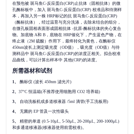
在预包被
斑马鱼C-反应蛋白(CRP)
止抗体（固相抗体）的微
孔酶标板中，加入
斑马鱼C-反应蛋白(CRP)
校准品和待测样
本，再加入另一株
HRP标记的抗
斑马鱼C-反应蛋白(CRP)
（酶标抗体），经过温育与充分洗涤，去除未结合的组分，
在微孔板固相表面形成固相抗体
-抗原-酶标抗体的夹心复合
物。加底物 A和 B，底物在 HRP催化下，产生蓝色产物，在
终止液（2M 硫酸）作用下，最终转化为黄色，在酶标仪
450nm波长上测定吸光度（OD值），吸光度（OD值）与待
测样品中
斑马鱼C-反应蛋白(CRP)
的浓度正相关。拟合校准
品曲线，可以计算出样本中
其他(CRP)
的浓度。
所需器材和试剂
1、
酶标仪
(波长 450nm 滤光片)
2、
37°C 恒温箱(不推荐使用细胞用 CO2 培养箱)
3、
自动洗板机或多道移液器
/5ml 滴管(手工洗板用)
4、
无菌的
EP 管及一次性吸头
5、
精密的单道
(0.5-10μL, 5-50μL, 20-200μL, 200-1000μL)
和多通道移液器(移液器使用前需校准)。