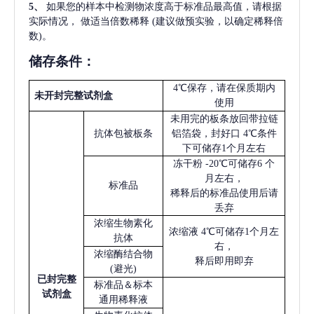
5
、
如果您的样本中检测物浓度高于标准品最高值，请根据
实际情况，
做适当倍数稀释
(建议做预实验，以确定稀释倍
数)。
储存条件：
4℃保存，请在保质期内
未开封完整试剂盒
使用
未用完的板条放回带拉链
抗体包被板条
铝箔袋，封好口
4℃条件
下可储存1个月左右
冻干粉
-20℃可储存6 个
月左右，
标准品
稀释后的标准品使用后请
丢弃
浓缩生物素化
浓缩液
4℃可储存1个月左
抗体
右，
浓缩酶结合物
释后即用即弃
(避光)
已
封完整
标准品＆标本
试剂盒
通用稀释液