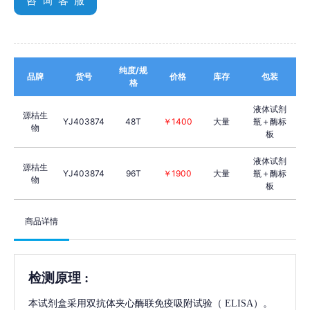
咨 询 客 服
纯度/规
品牌
货号
价格
库存
包装
格
液体试剂
源桔生
YJ403874
48T
￥1400
大量
瓶＋酶标
物
板
液体试剂
源桔生
YJ403874
96T
￥1900
大量
瓶＋酶标
物
板
商品详情
检测原理
:
本试剂盒采用双抗体夹心酶联免疫吸附试验（
ELISA）。