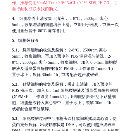
作。推荐使用50mM Tris+0.9%NaCL+0.1% SDS,PH 7.3，可
自行配制或联系我们购买。
4、
细胞培养上清收集上清液，
2-8°C，2500rpm 离心
5min，收集澄清的细胞培养上清。立即用于检测，或按一次
使用量分装于-80°C 冻存备用。
5、
细胞裂解液
5.1、
悬浮细胞的收集及裂解：
2-8°C，2500rpm 离心
5min，收集细胞。再加入预冷的 PBS 轻轻混匀清洗，2-
8°C，2500rpm 离心 5min，收集细胞。加入 0.5-1ml 细胞裂
解液及适量蛋白酶抑制剂(如 PMSF，工作浓度 1mmol/L)，
置于冰上，裂解 30min-1h , 或者配合超声波破碎。
5.2、
贴壁细胞的收集及裂解：吸走上清液，加入预冷的
PBS 洗三次。加入 0.5-1ml 细胞裂解液及适量蛋白酶抑制剂
(如PMSF，工作浓度 1mmol/L)，用细胞刮轻轻刮下贴壁细
胞。细胞悬液转入离心管中，置于冰上，裂解 30min-1h，
或者配合超声波破碎。
5.3、
细胞裂解过程中可用枪头吹打或间断摇动离心管，使
蛋白充分裂解
, 出现黏糊状是 DNA，可以使用超声波破碎
DNA。(或用超声波 3-5mm 探头，功率 150-300W, 冰上超声