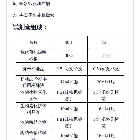
6、
吸水纸及加样槽
7、
去离子水或蒸馏水
试剂盒组成：
名称
48Ｔ
96Ｔ
抗体预包被酶
8×6
8×12
标板
冻干标准品
0.5 ng/支×2支
0.5 ng/支×3支
标准品
&标本
12ml×1瓶
20ml×1瓶
通用稀释液
浓缩生物素化
1支(规格见标
1支(规格见标
抗体
签）
签）
生物素化抗体
10ml×1瓶
16ml×1瓶
稀释液
1支(规格见标
1支(规格见标
浓缩酶结合物
签）
签）
酶结合物稀释
10ml×1瓶
16ml×1瓶
液