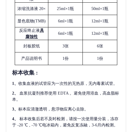
浓缩洗涤液
20×
25ml×1瓶
50ml×1瓶
显色底物
(
TMB
)
6ml×1瓶
12ml×1瓶
反应终止液
具
6ml×1瓶
12ml×1瓶
腐蚀性
封板胶纸
3张
6张
产品说明书
1份
1份
标本收集
:
1
、
收集血液的试管应为一次性的无热原，无内毒素试管。
2
、
血浆抗凝剂推荐使用
EDTA 。避免使用溶血，高血脂标
本。
3
、
标本应清澈透明，悬浮物应离心去除。
4
、
标本收集后若不及时检测，请按一次使用量分装，冻存
于
-20 ℃ , -70 ℃电冰箱内，避免反复冻融，3-6月内检测。