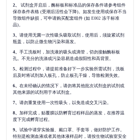
2、
试剂盒开启后，酶标板和标准品的保存条件请参考组件
保存条件表格
(受潮后活性会下降)。如发生使用或保存不当
导致组件缺损，可申请购买配套组件
(如 E002 冻干标准
品)。
3、
请使用无菌一次性吸头吸取试剂，使用后，须旋紧试剂
瓶盖，以防止微生物污染和蒸发。
4、
手工洗板时，加洗液的吸头或滴管，切勿接触酶标板
孔。不充分的洗涤或污染容易造成假阳性和高背景。
5、
检测过程中，请提前准备好下一步实验所需试剂，洗板
后及时将试剂加入板孔，防止板孔干燥，导致检测失效。
6、
在未经确认的情况下，请勿将其他批次试剂盒的试剂或
其他来源的试剂用于本试剂盒。
7、
请勿重复使用一次性吸头，以免造成交叉污染。
8、
加样完成，贴覆膜以防孵育过程样品的蒸发，在推荐温
度下完成孵育过程。
9、
试验中请穿实验服、戴口罩、手套等，做好防护工作。
特别是检测血液或者其他体液样品时，请按生物试验室安全