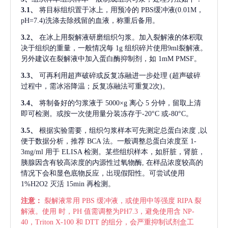
3.1、
将目标组织置于冰上，用预冷的
PBS缓冲液(0.01M，
pH=7.4)洗涤去除残留的血液，称重后备用。
3.2、
在冰上用裂解液研磨组织匀浆。加入裂解液的体积取
决于组织的重量，一般情况每
1g 组织碎片使用9ml裂解液。
另外建议在裂解液中加入蛋白酶抑制剂，如 1mM PMSF。
3.3、
可再利用超声破碎或反复冻融进一步处理
(超声破碎
过程中，需冰浴降温；反复冻融法可重复2次)。
3.4、
将制备好的匀浆液于
5000×g 离心 5 分钟，留取上清
即可检测。或按一次使用量分装冻存于-20°C 或-80°C。
3.5、
根据实验需要，组织匀浆样本可先测定总蛋白浓度
,以
便于数据分析，推荐 BCA 法。一般调整总蛋白浓度至 1-
3mg/ml 用于 ELISA 检测。某些组织样本，如肝脏，肾脏，
胰腺因含有较高浓度的内源性过氧物酶, 在样品浓度较高的
情况下会和显色底物反应，出现假阳性。可尝试使用
1%H2O2 灭活 15min 再检测。
注意：
裂解液常用
PBS 缓冲液，或使用中等强度 RIPA 裂
解液。使用 时，PH 值需调整为PH7.3，避免使用含 NP-
40，Triton X-100 和 DTT 的组分，会严重抑制试剂盒工