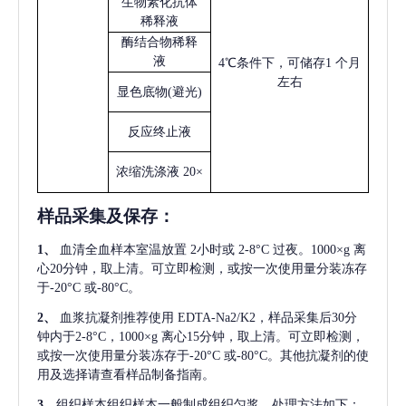
生物素化抗体
稀释液
酶结合物稀释
液
4℃条件下，可储存1 个月
左右
显色底物
(避光)
反应终止液
浓缩洗涤液
20×
样品采集及保存
：
1、
血清全血样本室温放置
2小时或 2-8°C 过夜。1000×g 离
心20分钟，取上清。可立即检测，或按一次使用量分装冻存
于-20°C 或-80°C。
2、
血浆抗凝剂推荐使用
EDTA-Na2/K2，样品采集后30分
钟内于2-8°C，1000×g 离心15分钟，取上清。可立即检测，
或按一次使用量分装冻存于-20°C 或-80°C。其他抗凝剂的使
用及选择请查看样品制备指南。
3、
组织样本组织样本一般制成组织匀浆，处理方法如下：