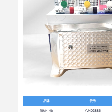
品牌
货号
源桔生物
YJ403886