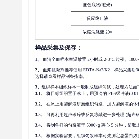
显色底物
(避光)
反应终止液
浓缩洗涤液
20×
样品采集及保存
：
1、
血清全血样本室温放置
2小时或 2-8°C 过夜。1
2、
血浆抗凝剂推荐使用
EDTA-Na2/K2，样品采集
选择请查看样品制备指南。
3、
组织样本组织样本一般制成组织匀浆，处理方法如
3.1、
将目标组织置于冰上，用预冷的
PBS缓冲液(0.
3.2、
在冰上用裂解液研磨组织匀浆。加入裂解液的体
3.3、
可再利用超声破碎或反复冻融进一步处理
(超声
3.4、
将制备好的匀浆液于
5000×g 离心 5 分钟，
3.5、
根据实验需要，组织匀浆样本可先测定总蛋白浓