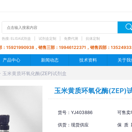
热搜:
ELISA试剂盒
试剂盒定制
免费代测
抗体定制
：15921990938，销售三部：19946122371，销售四部：13524933
产品中心
新闻动态
技术资料
关于我
玉米黄质环氧化酶(ZEP)试剂盒
玉米黄质环氧化酶(ZEP)
货号：YJ403886
可售卖
供货：现货供应
保 质