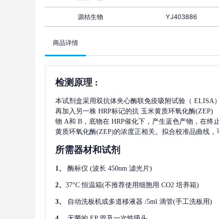
源桔生物
YJ403886
商品详情
检测原理
:
本试剂盒采用双抗体夹心酶联免疫吸附试验（
ELIS
再加入另一株
HRP标记的抗
玉米黄质环氧化酶(ZEP)
物 A和 B，底物在 HRP催化下，产生蓝色产物，在
黄质环氧化酶(ZEP)
的浓度正相关。拟合校准品曲线，
所需器材和试剂
1、
酶标仪
(波长 450nm 滤光片)
2、
37°C 恒温箱(不推荐使用细胞用 CO2 培养箱)
3、
自动洗板机或多道移液器
/5ml 滴管(手工洗板用)
4、
无菌的
EP 管及一次性吸头