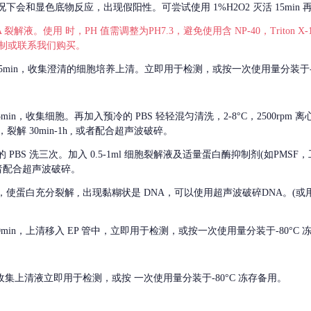
会和显色底物反应，出现假阳性。可尝试使用 1%H2O2 灭活 15min 
 裂解液。使用 时，PH 值需调整为PH7.3，避免使用含 NP-40，Triton
，可自行配制或联系我们购买。
m 离心 5min，收集澄清的细胞培养上清。立即用于检测，或按一次使用量分装于-
离心 5min，收集细胞。再加入预冷的 PBS 轻轻混匀清洗，2-8°C，2500rpm 
裂解 30min-1h , 或者配合超声波破碎。
的
PBS 洗三次。加入 0.5-1ml 细胞裂解液及适量蛋白酶抑制剂(如PMS
或者配合超声波破碎。
，使蛋白充分裂解
, 出现黏糊状是 DNA，可以使用超声波破碎DNA。(或用超声
 离心 10min，上清移入 EP 管中，立即用于检测，或按一次使用量分装于-80°C
 分钟。收集上清液立即用于检测，或按 一次使用量分装于-80°C 冻存备用。