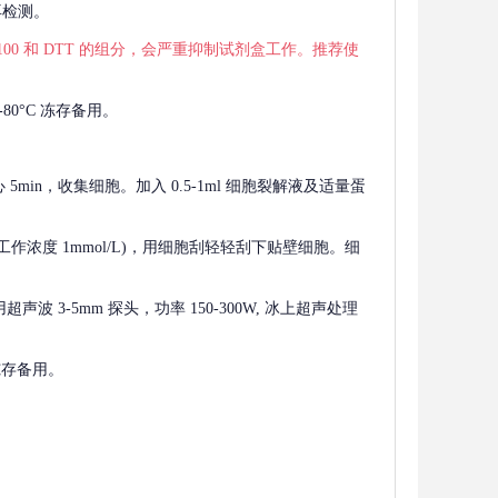
再检测。
 X-100 和 DTT 的组分，会严重抑制试剂盒工作。推荐使
80°C 冻存备用。
离心 5min，收集细胞。加入 0.5-1ml 细胞裂解液及适量蛋
F，工作浓度 1mmol/L)，用细胞刮轻轻刮下贴壁细胞。细
波 3-5mm 探头，功率 150-300W, 冰上超声处理
 冻存备用。