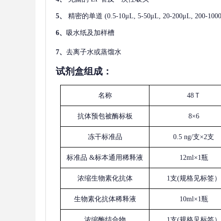
5、
精密的单道
(0.5-10μL, 5-50μL, 20-200μL
6、
吸水纸及加样槽
7、
去离子水或蒸馏水
试剂盒组成：
名称
48Ｔ
抗体预包被酶标板
8×6
冻干标准品
0.5 ng/支×2支
标准品
&标本通用稀释液
12ml×1瓶
浓缩生物素化抗体
1支(规格见标签）
生物素化抗体稀释液
10ml×1瓶
浓缩酶结合物
1支(规格见标签）