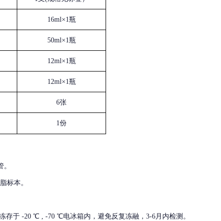
16ml×1瓶
50ml×1瓶
12ml×1瓶
12ml×1瓶
6张
1份
管。
血脂标本。
冻存于
-20 ℃ , -70 ℃电冰箱内，避免反复冻融，3-6月内检测。