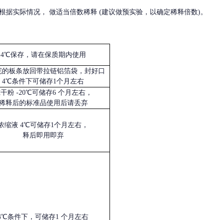
根据实际情况，
做适当倍数稀释
(建议做预实验，以确定稀释倍数)。
4℃保存，请在保质期内使用
完的板条放回带拉链铝箔袋，封好口
4℃条件下可储存1个月左右
冻干粉
-20℃可储存6 个月左右，
稀释后的标准品使用后请丢弃
浓缩液
4℃可储存1个月左右，
释后即用即弃
4℃条件下，可储存1 个月左右