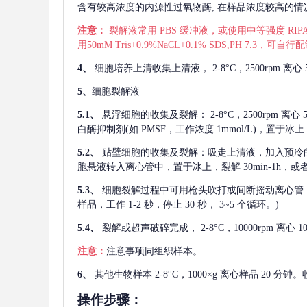
含有较高浓度的内源性过氧物酶, 在样品浓度较高的情况下
注意：
裂解液常用
PBS 缓冲液，或使用中等强度 RIPA
用50mM Tris+0.9%NaCL+0.1% SDS,PH 7.3
4、
细胞培养上清收集上清液，
2-8°C，2500rp
5、
细胞裂解液
5.1、
悬浮细胞的收集及裂解：
2-8°C，2500rpm 
白酶抑制剂(如 PMSF，工作浓度 1mmol/L)，置于冰上，
5.2、
贴壁细胞的收集及裂解：吸走上清液，加入预冷
胞悬液转入离心管中，置于冰上，裂解 30min-1h，
5.3、
细胞裂解过程中可用枪头吹打或间断摇动离心管
样品，工作 1-2 秒，停止 30 秒， 3~5 个循环。)
5.4、
裂解或超声破碎完成，
2-8°C，10000rpm
注意：
注意事项同组织样本。
6、
其他生物样本
2-8°C，1000×g 离心样品 20
操作步骤：