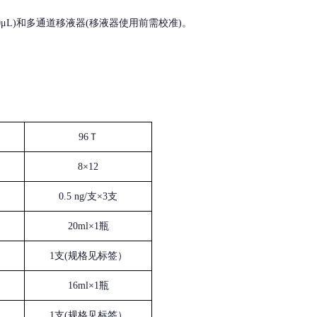
, 200-1000μL)和多通道移液器(移液器使用前需校准)。
96Ｔ
8×12
0.5 ng/支×3支
20ml×1瓶
1支(规格见标签）
16ml×1瓶
1支(规格见标签）