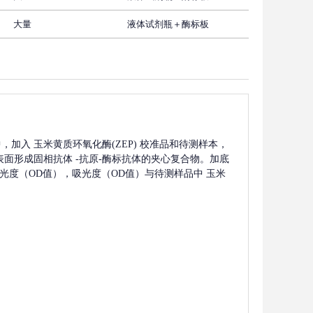
大量
液体试剂瓶＋酶标板
中，加入
玉米黄质环氧化酶(ZEP)
校准品和待测样本，
表面形成固相抗体
-抗原-酶标抗体的夹心复合物。加底
定吸光度（OD值），吸光度（OD值）与待测样品中
玉米