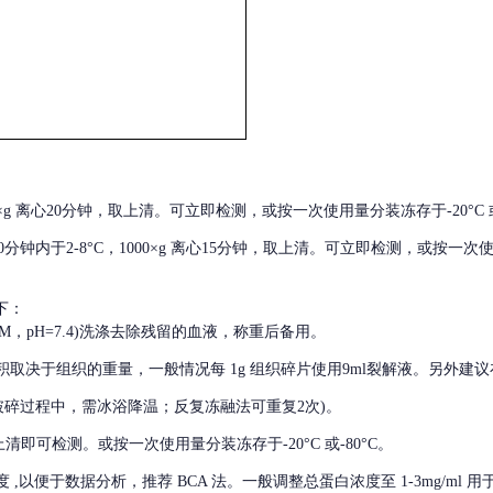
000×g 离心20分钟，取上清。可立即检测，或按一次使用量分装冻存于-20°C 或
后30分钟内于2-8°C，1000×g 离心15分钟，取上清。可立即检测，或按一次
下：
01M，pH=7.4)洗涤去除残留的血液，称重后备用。
积取决于组织的重量，一般情况每
1g 组织碎片使用9ml裂解液。另外建议
破碎过程中，需冰浴降温；反复冻融法可重复2次)。
留取上清即可检测。或按一次使用量分装冻存于-20°C 或-80°C。
度
,以便于数据分析，推荐 BCA 法。一般调整总蛋白浓度至 1-3mg/ml