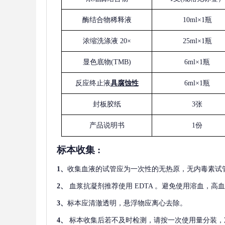
酶结合物稀释液
10ml×1瓶
浓缩洗涤液
20×
25ml×1瓶
显色底物
(
TMB
)
6ml×1瓶
反应终止液
具腐蚀性
6ml×1瓶
封板胶纸
3张
产品说明书
1份
标本收集
:
1
、
收集血液的试管应为一次性的无热原，无内毒素试
2
、
血浆抗凝剂推荐使用
EDTA 。避免使用溶血，高
3
、
标本应清澈透明，悬浮物应离心去除。
4
、
标本收集后若不及时检测，请按一次使用量分装，