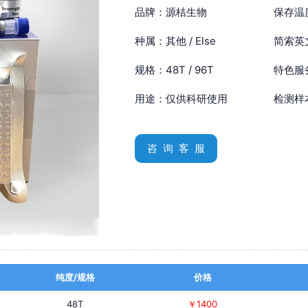
品牌：源桔生物
保存温
种属：其他 / Else
简索英文：
规格：48T / 96T
特色服
用途：仅供科研使用
检测样
咨 询 客 服
纯度/规格
价格
48T
￥1400