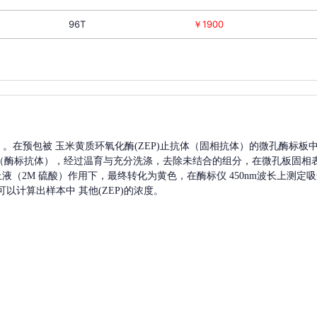
96T
￥1900
A）。在预包被
玉米黄质环氧化酶(ZEP)
止抗体（固相抗体）的微孔酶标板
（酶标抗体），经过温育与充分洗涤，去除未结合的组分，在微孔板固相
终止液（2M 硫酸）作用下，最终转化为黄色，在酶标仪 450nm波长上测
可以计算出样本中
其他(ZEP)
的浓度。