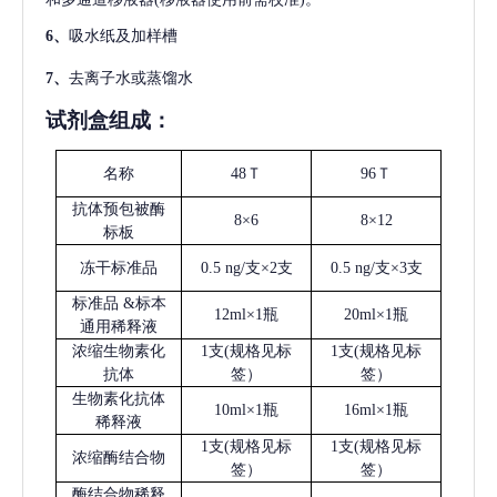
6、
吸水纸及加样槽
7、
去离子水或蒸馏水
试剂盒组成：
名称
48Ｔ
96Ｔ
抗体预包被酶
8×6
8×12
标板
冻干标准品
0.5 ng/支×2支
0.5 ng/支×3支
标准品
&标本
12ml×1瓶
20ml×1瓶
通用稀释液
浓缩生物素化
1支(规格见标
1支(规格见标
抗体
签）
签）
生物素化抗体
10ml×1瓶
16ml×1瓶
稀释液
1支(规格见标
1支(规格见标
浓缩酶结合物
签）
签）
酶结合物稀释