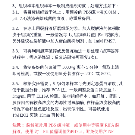
3、
组织样本组织样本一般制成组织匀浆，处理方法如下：
3.1、
将目标组织置于冰上，用预冷的
PBS缓冲液(0.01M，
pH=7.4)洗涤去除残留的血液，称重后备用。
3.2、
在冰上用裂解液研磨组织匀浆。加入裂解液的体积取
决于组织的重量，一般情况每
1g 组织碎片使用9ml裂解液。
另外建议在裂解液中加入蛋白酶抑制剂，如 1mM PMSF。
3.3、
可再利用超声破碎或反复冻融进一步处理
(超声破碎
过程中，需冰浴降温；反复冻融法可重复2次)。
3.4、
将制备好的匀浆液于
5000×g 离心 5 分钟，留取上清
即可检测。或按一次使用量分装冻存于-20°C 或-80°C。
3.5、
根据实验需要，组织匀浆样本可先测定总蛋白浓度
,以
便于数据分析，推荐 BCA 法。一般调整总蛋白浓度至 1-
3mg/ml 用于 ELISA 检测。某些组织样本，如肝脏，肾脏，
胰腺因含有较高浓度的内源性过氧物酶, 在样品浓度较高的
情况下会和显色底物反应，出现假阳性。可尝试使用
1%H2O2 灭活 15min 再检测。
注意：
裂解液常用
PBS 缓冲液，或使用中等强度 RIPA 裂
解液。使用 时，PH 值需调整为PH7.3，避免使用含 NP-