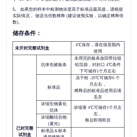
5
、
如果您的样本中检测物浓度高于标准品最高值，请根据
实际情况，
做适当倍数稀释
(建议做预实验，以确定稀释倍
数)。
储存条件：
4℃保存，请在保质期内
未开封完整试剂盒
使用
未用完的板条放回带拉链
抗体包被板条
铝箔袋，封好口
4℃条件
下可储存1个月左右
冻干粉
-20℃可储存6 个
月左右，
标准品
稀释后的标准品使用后请
丢弃
浓缩生物素化
浓缩液
4℃可储存1个月左
抗体
右，
浓缩酶结合物
释后即用即弃
(避光)
已
封完整
标准品＆标本
试剂盒