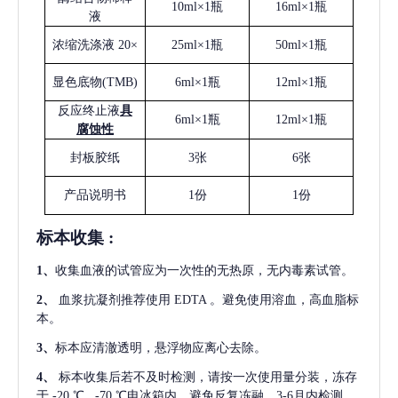
10ml×1瓶
16ml×1瓶
液
浓缩洗涤液
20×
25ml×1瓶
50ml×1瓶
显色底物
(
TMB
)
6ml×1瓶
12ml×1瓶
反应终止液
具
6ml×1瓶
12ml×1瓶
腐蚀性
封板胶纸
3张
6张
产品说明书
1份
1份
标本收集
:
1
、
收集血液的试管应为一次性的无热原，无内毒素试管。
2
、
血浆抗凝剂推荐使用
EDTA 。避免使用溶血，高血脂标
本。
3
、
标本应清澈透明，悬浮物应离心去除。
4
、
标本收集后若不及时检测，请按一次使用量分装，冻存
于
-20 ℃ , -70 ℃电冰箱内，避免反复冻融，3-6月内检测。