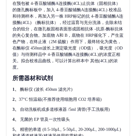
在预包被
4-香豆酸辅酶A连接酶(4CL)
止抗体（固相抗体）
的微孔酶标板中，加入
4-香豆酸辅酶A连接酶(4CL)
校准品
和待测样本，再加入另一株
HRP标记的抗
4-香豆酸辅酶A连
接酶(4CL)
（酶标抗体），经过温育与充分洗涤，去除未结
合的组分，在微孔板固相表面形成固相抗体
-抗原-酶标抗体
的夹心复合物。加底物 A和 B，底物在 HRP催化下，产生蓝
色产物，在终止液（2M 硫酸）作用下，最终转化为黄色，
在酶标仪 450nm波长上测定吸光度（OD值），吸光度（OD
值）与待测样品中
4-香豆酸辅酶A连接酶(4CL)
的浓度正相
关。拟合校准品曲线，可以计算出样本中
其他(4CL)
的浓
度。
所需器材和试剂
1、
酶标仪
(波长 450nm 滤光片)
2、
37°C 恒温箱(不推荐使用细胞用 CO2 培养箱)
3、
自动洗板机或多道移液器
/5ml 滴管(手工洗板用)
4、
无菌的
EP 管及一次性吸头
5、
精密的单道
(0.5-10μL, 5-50μL, 20-200μL, 200-1000μL)
和多通道移液器(移液器使用前需校准)。