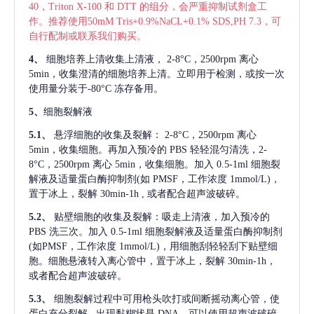
40，Triton X-100 和 DTT 的组分，会严重抑制试剂盒工
作。推荐使用50mM Tris+0.9%NaCL+0.1% SDS,PH 7.3，可
自行配制或联系我们购买。
4、
细胞培养上清收集上清液，
2-8°C，2500rpm 离心
5min，收集澄清的细胞培养上清。立即用于检测，或按一次
使用量分装于-80°C 冻存备用。
5、
细胞裂解液
5.1、
悬浮细胞的收集及裂解：
2-8°C，2500rpm 离心
5min，收集细胞。再加入预冷的 PBS 轻轻混匀清洗，2-
8°C，2500rpm 离心 5min，收集细胞。加入 0.5-1ml 细胞裂
解液及适量蛋白酶抑制剂(如 PMSF，工作浓度 1mmol/L)，
置于冰上，裂解 30min-1h , 或者配合超声波破碎。
5.2、
贴壁细胞的收集及裂解：吸走上清液，加入预冷的
PBS 洗三次。加入 0.5-1ml 细胞裂解液及适量蛋白酶抑制剂
(如PMSF，工作浓度 1mmol/L)，用细胞刮轻轻刮下贴壁细
胞。细胞悬液转入离心管中，置于冰上，裂解 30min-1h，
或者配合超声波破碎。
5.3、
细胞裂解过程中可用枪头吹打或间断摇动离心管，使
蛋白充分裂解
, 出现黏糊状是 DNA，可以使用超声波破碎