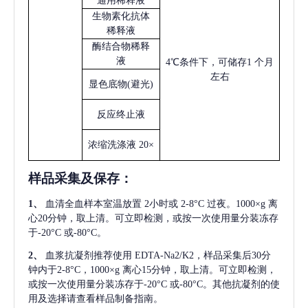
通用稀释液
生物素化抗体
稀释液
酶结合物稀释
液
4℃条件下，可储存1 个月
左右
显色底物
(避光)
反应终止液
浓缩洗涤液
20×
样品采集及保存
：
1、
血清全血样本室温放置
2小时或 2-8°C 过夜。1000×g 离
心20分钟，取上清。可立即检测，或按一次使用量分装冻存
于-20°C 或-80°C。
2、
血浆抗凝剂推荐使用
EDTA-Na2/K2，样品采集后30分
钟内于2-8°C，1000×g 离心15分钟，取上清。可立即检测，
或按一次使用量分装冻存于-20°C 或-80°C。其他抗凝剂的使
用及选择请查看样品制备指南。