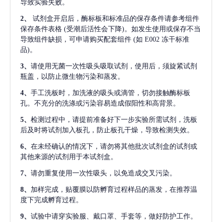
导致实验失败。
2、
试剂盒开启后，酶标板和标准品的保存条件请参考组件
保存条件表格
(受潮后活性会下降)。如发生使用或保存不当
导致组件缺损，可申请购买配套组件
(如 E002 冻干标准
品)。
3、
请使用无菌一次性吸头吸取试剂，使用后，须旋紧试剂
瓶盖，以防止微生物污染和蒸发。
4、
手工洗板时，加洗液的吸头或滴管，切勿接触酶标板
孔。不充分的洗涤或污染容易造成假阳性和高背景。
5、
检测过程中，请提前准备好下一步实验所需试剂，洗板
后及时将试剂加入板孔，防止板孔干燥，导致检测失效。
6、
在未经确认的情况下，请勿将其他批次试剂盒的试剂或
其他来源的试剂用于本试剂盒。
7、
请勿重复使用一次性吸头，以免造成交叉污染。
8、
加样完成，贴覆膜以防孵育过程样品的蒸发，在推荐温
度下完成孵育过程。
9、
试验中请穿实验服、戴口罩、手套等，做好防护工作。