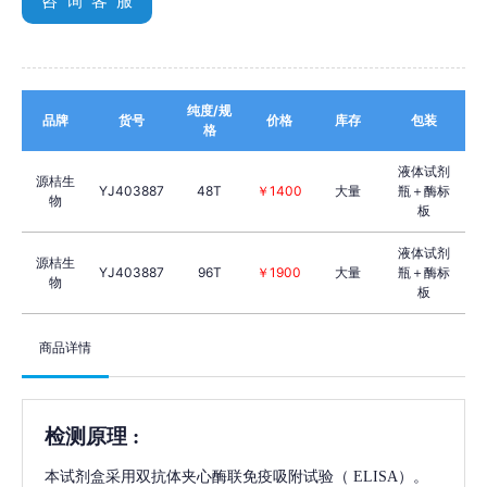
咨 询 客 服
纯度/规
品牌
货号
价格
库存
包装
格
液体试剂
源桔生
YJ403887
48T
￥1400
大量
瓶＋酶标
物
板
液体试剂
源桔生
YJ403887
96T
￥1900
大量
瓶＋酶标
物
板
商品详情
检测原理
:
本试剂盒采用双抗体夹心酶联免疫吸附试验（
ELISA）。