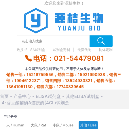
欢迎您来到源桔生物！
热搜:
ELISA试剂盒
试剂盒定制
免费代测
抗体定制
电话：021-54479081
本公司产品仅供科研使用，不用于人体及临床诊断！
销售一部：15216759556，销售二部：15921990938，销售三
部：19946122371，销售四部：13524933321，销售五部：
13641951130，销售六部：17740839645
首页
产品中心
ELISA试剂盒
其他ELISA试剂盒
4-香豆酸辅酶A连接酶(4CL)试剂盒
产品分类：
人 / Human
大鼠 / Rat
小鼠 / Mouse
其他 / Else