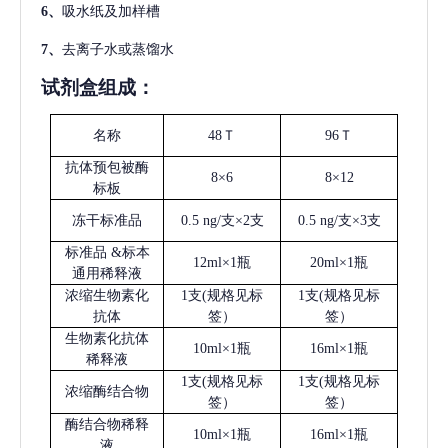
6、
吸水纸及加样槽
7、
去离子水或蒸馏水
试剂盒组成：
名称
48Ｔ
96Ｔ
抗体预包被酶
8×6
8×12
标板
冻干标准品
0.5 ng/支×2支
0.5 ng/支×3支
标准品
&标本
12ml×1瓶
20ml×1瓶
通用稀释液
浓缩生物素化
1支(规格见标
1支(规格见标
抗体
签）
签）
生物素化抗体
10ml×1瓶
16ml×1瓶
稀释液
1支(规格见标
1支(规格见标
浓缩酶结合物
签）
签）
酶结合物稀释
10ml×1瓶
16ml×1瓶
液