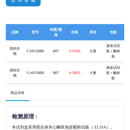
咨 询 客 服
纯度/规
品牌
货号
价格
库存
包装
格
液体试剂
源桔生
YJ403889
48T
￥1400
大量
瓶＋酶标
物
板
液体试剂
源桔生
YJ403889
96T
￥1900
大量
瓶＋酶标
物
板
商品详情
检测原理
:
本试剂盒采用双抗体夹心酶联免疫吸附试验（
ELISA）。