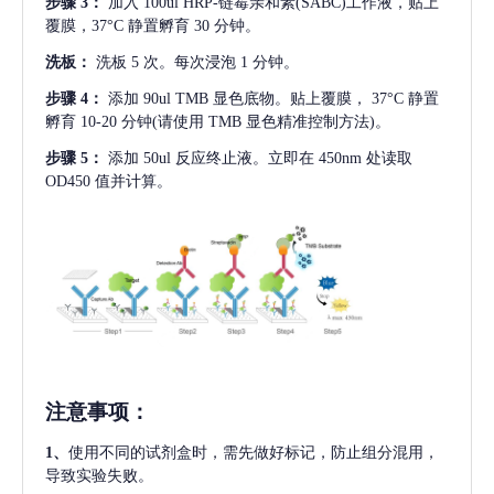
步骤
3：
加入
100ul HRP-链霉亲和素(SABC)工作液，贴上
覆膜，37°C 静置孵育 30 分钟。
洗板：
洗板
5 次。每次浸泡 1 分钟。
步骤
4：
添加
90ul TMB 显色底物。贴上覆膜， 37°C 静置
孵育 10-20 分钟(请使用 TMB 显色精准控制方法)。
步骤
5：
添加
50ul 反应终止液。立即在 450nm 处读取
OD450 值并计算。
注意事项
：
1、
使用不同的试剂盒时，需先做好标记，防止组分混用，
导致实验失败。