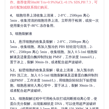
作。推荐使用50mM Tris+0.9%NaCL+0.1% SDS,PH 7.3，可
自行配制或联系我们购买。
4、
细胞培养上清收集上清液，
2-8°C，2500rpm 离心
5min，收集澄清的细胞培养上清。立即用于检测，或按一次
使用量分装于-80°C 冻存备用。
5、
细胞裂解液
5.1、
悬浮细胞的收集及裂解：
2-8°C，2500rpm 离心
5min，收集细胞。再加入预冷的 PBS 轻轻混匀清洗，2-
8°C，2500rpm 离心 5min，收集细胞。加入 0.5-1ml 细胞裂
解液及适量蛋白酶抑制剂(如 PMSF，工作浓度 1mmol/L)，
置于冰上，裂解 30min-1h , 或者配合超声波破碎。
5.2、
贴壁细胞的收集及裂解：吸走上清液，加入预冷的
PBS 洗三次。加入 0.5-1ml 细胞裂解液及适量蛋白酶抑制剂
(如PMSF，工作浓度 1mmol/L)，用细胞刮轻轻刮下贴壁细
胞。细胞悬液转入离心管中，置于冰上，裂解 30min-1h，
或者配合超声波破碎。
5.3、
细胞裂解过程中可用枪头吹打或间断摇动离心管，使
蛋白充分裂解
, 出现黏糊状是 DNA，可以使用超声波破碎
DNA。(或用超声波 3-5mm 探头，功率 150-300W, 冰上超声