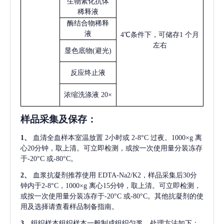
生物素化抗体
稀释液
酶结合物稀释
液
4℃条件下，可储存1 个月
左右
显色底物
(避光)
反应终止液
浓缩洗涤液
20×
样品采集及保存
：
1、
血清全血样本室温放置
2小时或 2-8°C 过夜。1000×g 离
心20分钟，取上清。可立即检测，或按一次使用量分装冻存
于-20°C 或-80°C。
2、
血浆抗凝剂推荐使用
EDTA-Na2/K2，样品采集后30分
钟内于2-8°C，1000×g 离心15分钟，取上清。可立即检测，
或按一次使用量分装冻存于-20°C 或-80°C。其他抗凝剂的使
用及选择请查看样品制备指南。
3、
组织样本组织样本一般制成组织匀浆，处理方法如下：