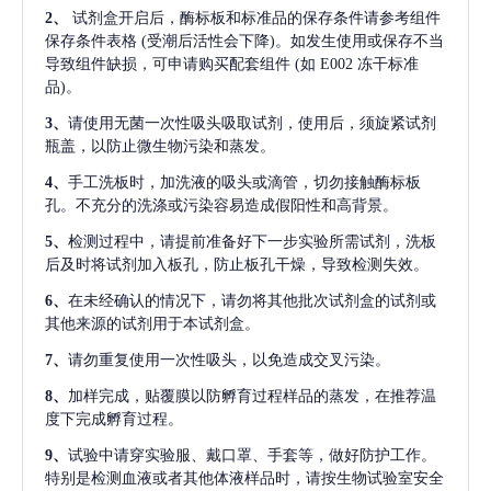
2、
试剂盒开启后，酶标板和标准品的保存条件请参考组件
保存条件表格
(受潮后活性会下降)。如发生使用或保存不当
导致组件缺损，可申请购买配套组件
(如 E002 冻干标准
品)。
3、
请使用无菌一次性吸头吸取试剂，使用后，须旋紧试剂
瓶盖，以防止微生物污染和蒸发。
4、
手工洗板时，加洗液的吸头或滴管，切勿接触酶标板
孔。不充分的洗涤或污染容易造成假阳性和高背景。
5、
检测过程中，请提前准备好下一步实验所需试剂，洗板
后及时将试剂加入板孔，防止板孔干燥，导致检测失效。
6、
在未经确认的情况下，请勿将其他批次试剂盒的试剂或
其他来源的试剂用于本试剂盒。
7、
请勿重复使用一次性吸头，以免造成交叉污染。
8、
加样完成，贴覆膜以防孵育过程样品的蒸发，在推荐温
度下完成孵育过程。
9、
试验中请穿实验服、戴口罩、手套等，做好防护工作。
特别是检测血液或者其他体液样品时，请按生物试验室安全