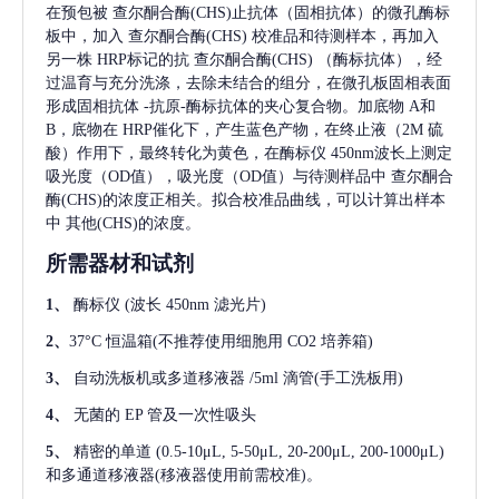
在预包被
查尔酮合酶(CHS)
止抗体（固相抗体）的微孔酶标
板中，加入
查尔酮合酶(CHS)
校准品和待测样本，再加入
另一株
HRP标记的抗
查尔酮合酶(CHS)
（酶标抗体），经
过温育与充分洗涤，去除未结合的组分，在微孔板固相表面
形成固相抗体
-抗原-酶标抗体的夹心复合物。加底物 A和
B，底物在 HRP催化下，产生蓝色产物，在终止液（2M 硫
酸）作用下，最终转化为黄色，在酶标仪 450nm波长上测定
吸光度（OD值），吸光度（OD值）与待测样品中
查尔酮合
酶(CHS)
的浓度正相关。拟合校准品曲线，可以计算出样本
中
其他(CHS)
的浓度。
所需器材和试剂
1、
酶标仪
(波长 450nm 滤光片)
2、
37°C 恒温箱(不推荐使用细胞用 CO2 培养箱)
3、
自动洗板机或多道移液器
/5ml 滴管(手工洗板用)
4、
无菌的
EP 管及一次性吸头
5、
精密的单道
(0.5-10μL, 5-50μL, 20-200μL, 200-1000μL)
和多通道移液器(移液器使用前需校准)。