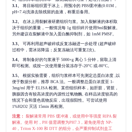
3.1、
将目标组织置于冰上，用预冷的
PBS缓冲液(0.01M，
pH=7.4)洗涤去除残留的血液，称重后备用。
3.2、
在冰上用裂解液研磨组织匀浆。加入裂解液的体积取
决于组织的重量，一般情况每
1g 组织碎片使用9ml裂解液。
另外建议在裂解液中加入蛋白酶抑制剂，如 1mM PMSF。
3.3、
可再利用超声破碎或反复冻融进一步处理
(超声破碎
过程中，需冰浴降温；反复冻融法可重复2次)。
3.4、
将制备好的匀浆液于
5000×g 离心 5 分钟，留取上清
即可检测。或按一次使用量分装冻存于-20°C 或-80°C。
3.5、
根据实验需要，组织匀浆样本可先测定总蛋白浓度
,以
便于数据分析，推荐 BCA 法。一般调整总蛋白浓度至 1-
3mg/ml 用于 ELISA 检测。某些组织样本，如肝脏，肾脏，
胰腺因含有较高浓度的内源性过氧物酶, 在样品浓度较高的
情况下会和显色底物反应，出现假阳性。可尝试使用
1%H2O2 灭活 15min 再检测。
注意：
裂解液常用
PBS 缓冲液，或使用中等强度 RIPA 裂
解液。使用 时，PH 值需调整为PH7.3，避免使用含 NP-
40，Triton X-100 和 DTT 的组分，会严重抑制试剂盒工