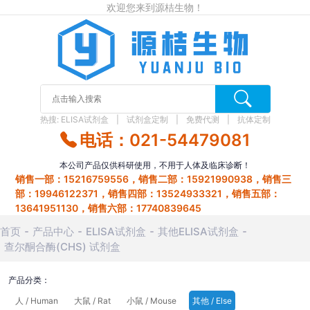
欢迎您来到源桔生物！
热搜:
ELISA试剂盒
试剂盒定制
免费代测
抗体定制
电话：021-54479081
本公司产品仅供科研使用，不用于人体及临床诊断！
销售一部：15216759556，销售二部：15921990938，销售三
部：19946122371，销售四部：13524933321，销售五部：
13641951130，销售六部：17740839645
首页
产品中心
ELISA试剂盒
其他ELISA试剂盒
查尔酮合酶(CHS) 试剂盒
产品分类：
人 / Human
大鼠 / Rat
小鼠 / Mouse
其他 / Else