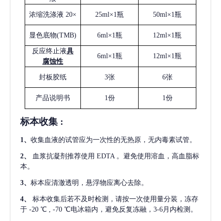
浓缩洗涤液
20×
25ml×1瓶
50ml×1瓶
显色底物
(
TMB
)
6ml×1瓶
12ml×1瓶
反应终止液
具
6ml×1瓶
12ml×1瓶
腐蚀性
封板胶纸
3张
6张
产品说明书
1份
1份
标本收集
:
1
、
收集血液的试管应为一次性的无热原，无内毒素试管。
2
、
血浆抗凝剂推荐使用
EDTA 。避免使用溶血，高血脂标
本。
3
、
标本应清澈透明，悬浮物应离心去除。
4
、
标本收集后若不及时检测，请按一次使用量分装，冻存
于
-20 ℃ , -70 ℃电冰箱内，避免反复冻融，3-6月内检测。