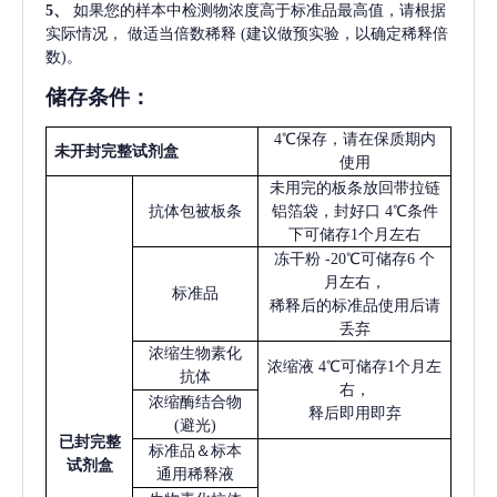
5
、
如果您的样本中检测物浓度高于标准品最高值，请根据
实际情况，
做适当倍数稀释
(建议做预实验，以确定稀释倍
数)。
储存条件：
4℃保存，请在保质期内
未开封完整试剂盒
使用
未用完的板条放回带拉链
抗体包被板条
铝箔袋，封好口
4℃条件
下可储存1个月左右
冻干粉
-20℃可储存6 个
月左右，
标准品
稀释后的标准品使用后请
丢弃
浓缩生物素化
浓缩液
4℃可储存1个月左
抗体
右，
浓缩酶结合物
释后即用即弃
(避光)
已
封完整
标准品＆标本
试剂盒
通用稀释液