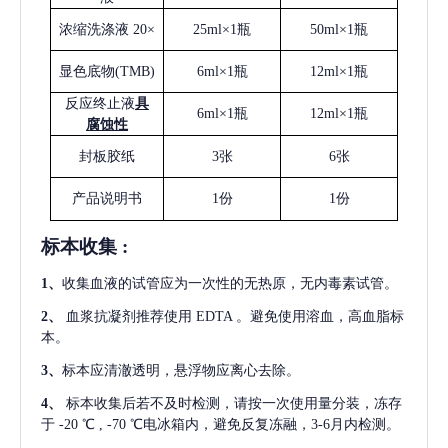
浓缩洗涤液
20×
25ml×1瓶
50ml×1瓶
显色底物
(
TMB
)
6ml×1瓶
12ml×1瓶
反应终止液
具
6ml×1瓶
12ml×1瓶
腐蚀性
封板胶纸
3张
6张
产品说明书
1份
1份
标本收集
:
1
、
收集血液的试管应为一次性的无热原，无内毒素试管。
2
、
血浆抗凝剂推荐使用
EDTA 。避免使用溶血，高血脂标
本。
3
、
标本应清澈透明，悬浮物应离心去除。
4
、
标本收集后若不及时检测，请按一次使用量分装，冻存
于
-20 ℃ , -70 ℃电冰箱内，避免反复冻融，3-6月内检测。