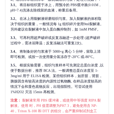
3.1、
将目标组织置于冰上，用预冷的
PBS缓冲液(0.01M，
pH=7.4)洗涤去除残留的血液，称重后备用。
3.2、
在冰上用裂解液研磨组织匀浆。加入裂解液的体积取
决于组织的重量，一般情况每
1g 组织碎片使用9ml裂解液。
另外建议在裂解液中加入蛋白酶抑制剂，如 1mM PMSF。
3.3、
可再利用超声破碎或反复冻融进一步处理
(超声破碎
过程中，需冰浴降温；反复冻融法可重复2次)。
3.4、
将制备好的匀浆液于
5000×g 离心 5 分钟，留取上清
即可检测。或按一次使用量分装冻存于-20°C 或-80°C。
3.5、
根据实验需要，组织匀浆样本可先测定总蛋白浓度
,以
便于数据分析，推荐 BCA 法。一般调整总蛋白浓度至 1-
3mg/ml 用于 ELISA 检测。某些组织样本，如肝脏，肾脏，
胰腺因含有较高浓度的内源性过氧物酶, 在样品浓度较高的
情况下会和显色底物反应，出现假阳性。可尝试使用
1%H2O2 灭活 15min 再检测。
注意：
裂解液常用
PBS 缓冲液，或使用中等强度 RIPA 裂
解液。使用 时，PH 值需调整为PH7.3，避免使用含 NP-
40，Triton X-100 和 DTT 的组分，会严重抑制试剂盒工