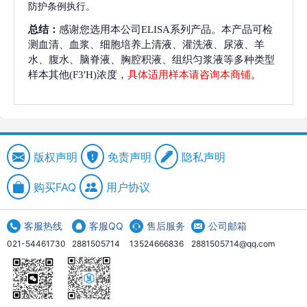
防护条例执行。
总结：
感谢您选用本公司ELISA系列产品。本产品可检
测血清、血浆、细胞培养上清液、灌洗液、尿液、羊
水、腹水、脑脊液、胸腔积液、组织匀浆液等多种类型
样本其他(F3′H)浓度，
具体适用样本请咨询本商铺
。
版权声明
免责声明
隐私声明
购买FAQ
用户协议
客服热线
客服QQ
售后服务
公司邮箱
021-54461730
2881505714
13524666836
2881505714@qq.com