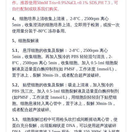
作。推荐使用50mM Tris+0.9%NaCL+0.1% SDS,PH 7.3，可
自行配制或联系我们购买。
4、
细胞培养上清收集上清液，
2-8°C，2500rpm 离心
5min，收集澄清的细胞培养上清。立即用于检测，或按一次
使用量分装于-80°C 冻存备用。
5、
细胞裂解液
5.1、
悬浮细胞的收集及裂解：
2-8°C，2500rpm 离心
5min，收集细胞。再加入预冷的 PBS 轻轻混匀清洗，2-
8°C，2500rpm 离心 5min，收集细胞。加入 0.5-1ml 细胞裂
解液及适量蛋白酶抑制剂(如 PMSF，工作浓度 1mmol/L)，
置于冰上，裂解 30min-1h , 或者配合超声波破碎。
5.2、
贴壁细胞的收集及裂解：吸走上清液，加入预冷的
PBS 洗三次。加入 0.5-1ml 细胞裂解液及适量蛋白酶抑制剂
(如PMSF，工作浓度 1mmol/L)，用细胞刮轻轻刮下贴壁细
胞。细胞悬液转入离心管中，置于冰上，裂解 30min-1h，
或者配合超声波破碎。
5.3、
细胞裂解过程中可用枪头吹打或间断摇动离心管，使
蛋白充分裂解
, 出现黏糊状是 DNA，可以使用超声波破碎
DNA。(或用超声波 3-5mm 探头，功率 150-300W, 冰上超声