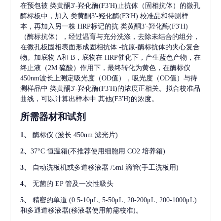
在预包被
类黄酮3′-羟化酶(F3′H)
止抗体（固相抗体）的微孔
酶标板中，加入
类黄酮3′-羟化酶(F3′H)
校准品和待测样
本，再加入另一株
HRP标记的抗
类黄酮3′-羟化酶(F3′H)
（酶标抗体），经过温育与充分洗涤，去除未结合的组分，
在微孔板固相表面形成固相抗体
-抗原-酶标抗体的夹心复合
物。加底物 A和 B，底物在 HRP催化下，产生蓝色产物，在
终止液（2M 硫酸）作用下，最终转化为黄色，在酶标仪
450nm波长上测定吸光度（OD值），吸光度（OD值）与待
测样品中
类黄酮3′-羟化酶(F3′H)
的浓度正相关。拟合校准品
曲线，可以计算出样本中
其他(F3′H)
的浓度。
所需器材和试剂
1、
酶标仪
(波长 450nm 滤光片)
2、
37°C 恒温箱(不推荐使用细胞用 CO2 培养箱)
3、
自动洗板机或多道移液器
/5ml 滴管(手工洗板用)
4、
无菌的
EP 管及一次性吸头
5、
精密的单道
(0.5-10μL, 5-50μL, 20-200μL, 200-1000μL)
和多通道移液器(移液器使用前需校准)。