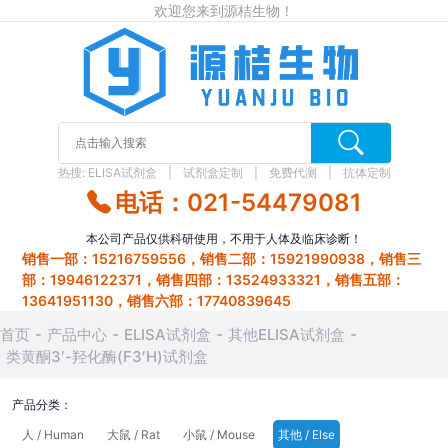
欢迎您来到源桔生物！
热搜:
ELISA试剂盒
试剂盒定制
免费代测
抗体定制
电话：021-54479081
本公司产品仅供科研使用，不用于人体及临床诊断！
销售一部：15216759556，销售二部：15921990938，销售三
部：19946122371，销售四部：13524933321，销售五部：
13641951130，销售六部：17740839645
首页
产品中心
ELISA试剂盒
其他ELISA试剂盒
类黄酮3′-羟化酶(F3′H)试剂盒
产品分类：
人 / Human
大鼠 / Rat
小鼠 / Mouse
其他 / Else