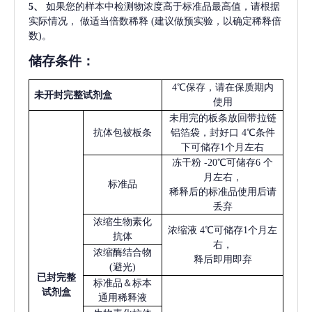
5
、
如果您的样本中检测物浓度高于标准品最高值，请根据
实际情况，
做适当倍数稀释
(建议做预实验，以确定稀释倍
数)。
储存条件：
4℃保存，请在保质期内
未开封完整试剂盒
使用
未用完的板条放回带拉链
抗体包被板条
铝箔袋，封好口
4℃条件
下可储存1个月左右
冻干粉
-20℃可储存6 个
月左右，
标准品
稀释后的标准品使用后请
丢弃
浓缩生物素化
浓缩液
4℃可储存1个月左
抗体
右，
浓缩酶结合物
释后即用即弃
(避光)
已
封完整
标准品＆标本
试剂盒
通用稀释液