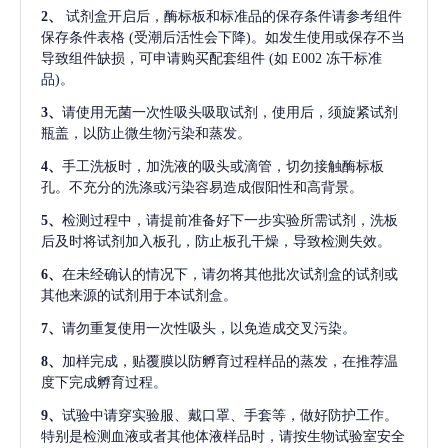
2、
试剂盒开启后，酶标板和标准品的保存条件请参考组件
保存条件表格
(受潮后活性会下降)。如发生使用或保存不当
导致组件缺损，可申请购买配套组件
(如 E002 冻干标准
品)。
3、
请使用无菌一次性吸头吸取试剂，使用后，须旋紧试剂
瓶盖，以防止微生物污染和蒸发。
4、
手工洗板时，加洗液的吸头或滴管，切勿接触酶标板
孔。不充分的洗涤或污染容易造成假阳性和高背景。
5、
检测过程中，请提前准备好下一步实验所需试剂，洗板
后及时将试剂加入板孔，防止板孔干燥，导致检测失效。
6、
在未经确认的情况下，请勿将其他批次试剂盒的试剂或
其他来源的试剂用于本试剂盒。
7、
请勿重复使用一次性吸头，以免造成交叉污染。
8、
加样完成，贴覆膜以防孵育过程样品的蒸发，在推荐温
度下完成孵育过程。
9、
试验中请穿实验服、戴口罩、手套等，做好防护工作。
特别是检测血液或者其他体液样品时，请按生物试验室安全