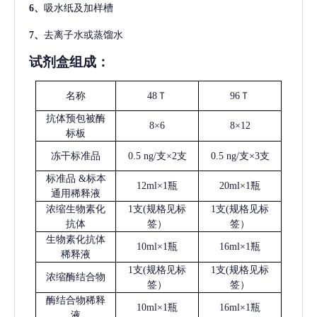
6、
吸水纸及加样槽
7、
去离子水或蒸馏水
试剂盒组成：
名称
48Ｔ
96Ｔ
抗体预包被酶
8×6
8×12
标板
冻干标准品
0.5 ng/支×2支
0.5 ng/支×3支
标准品
&标本
12ml×1瓶
20ml×1瓶
通用稀释液
浓缩生物素化
1支(规格见标
1支(规格见标
抗体
签）
签）
生物素化抗体
10ml×1瓶
16ml×1瓶
稀释液
1支(规格见标
1支(规格见标
浓缩酶结合物
签）
签）
酶结合物稀释
10ml×1瓶
16ml×1瓶
液