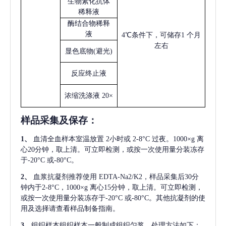
生物素化抗体
稀释液
酶结合物稀释
液
4℃条件下，可储存1 个月
左右
显色底物
(避光)
反应终止液
浓缩洗涤液
20×
样品采集及保存
：
1、
血清全血样本室温放置
2小时或 2-8°C 过夜。1000×g 离
心20分钟，取上清。可立即检测，或按一次使用量分装冻存
于-20°C 或-80°C。
2、
血浆抗凝剂推荐使用
EDTA-Na2/K2，样品采集后30分
钟内于2-8°C，1000×g 离心15分钟，取上清。可立即检测，
或按一次使用量分装冻存于-20°C 或-80°C。其他抗凝剂的使
用及选择请查看样品制备指南。
3、
组织样本组织样本一般制成组织匀浆，处理方法如下：