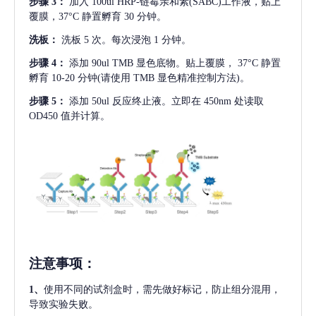
步骤
3：
加入
100ul HRP-链霉亲和素(SABC)工作液，贴上
覆膜，37°C 静置孵育 30 分钟。
洗板：
洗板
5 次。每次浸泡 1 分钟。
步骤
4：
添加
90ul TMB 显色底物。贴上覆膜， 37°C 静置
孵育 10-20 分钟(请使用 TMB 显色精准控制方法)。
步骤
5：
添加
50ul 反应终止液。立即在 450nm 处读取
OD450 值并计算。
注意事项
：
1、
使用不同的试剂盒时，需先做好标记，防止组分混用，
导致实验失败。