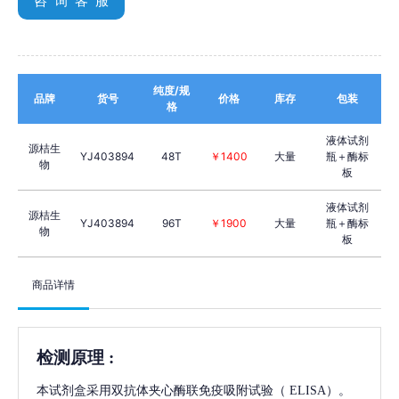
咨 询 客 服
纯度/规
品牌
货号
价格
库存
包装
格
液体试剂
源桔生
YJ403894
48T
￥1400
大量
瓶＋酶标
物
板
液体试剂
源桔生
YJ403894
96T
￥1900
大量
瓶＋酶标
物
板
商品详情
检测原理
:
本试剂盒采用双抗体夹心酶联免疫吸附试验（
ELISA）。