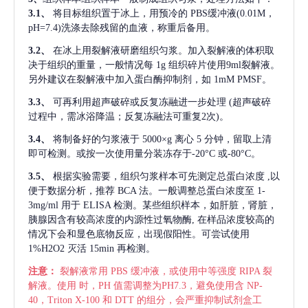
3.1、
将目标组织置于冰上，用预冷的
PBS缓冲液(0.01M，
pH=7.4)洗涤去除残留的血液，称重后备用。
3.2、
在冰上用裂解液研磨组织匀浆。加入裂解液的体积取
决于组织的重量，一般情况每
1g 组织碎片使用9ml裂解液。
另外建议在裂解液中加入蛋白酶抑制剂，如 1mM PMSF。
3.3、
可再利用超声破碎或反复冻融进一步处理
(超声破碎
过程中，需冰浴降温；反复冻融法可重复2次)。
3.4、
将制备好的匀浆液于
5000×g 离心 5 分钟，留取上清
即可检测。或按一次使用量分装冻存于-20°C 或-80°C。
3.5、
根据实验需要，组织匀浆样本可先测定总蛋白浓度
,以
便于数据分析，推荐 BCA 法。一般调整总蛋白浓度至 1-
3mg/ml 用于 ELISA 检测。某些组织样本，如肝脏，肾脏，
胰腺因含有较高浓度的内源性过氧物酶, 在样品浓度较高的
情况下会和显色底物反应，出现假阳性。可尝试使用
1%H2O2 灭活 15min 再检测。
注意：
裂解液常用
PBS 缓冲液，或使用中等强度 RIPA 裂
解液。使用 时，PH 值需调整为PH7.3，避免使用含 NP-
40，Triton X-100 和 DTT 的组分，会严重抑制试剂盒工