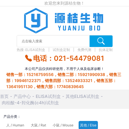
欢迎您来到源桔生物！
热搜:
ELISA试剂盒
试剂盒定制
免费代测
抗体定制
电话：021-54479081
本公司产品仅供科研使用，不用于人体及临床诊断！
销售一部：15216759556，销售二部：15921990938，销售三
部：19946122371，销售四部：13524933321，销售五部：
13641951130，销售六部：17740839645
首页
产品中心
ELISA试剂盒
其他ELISA试剂盒
肉桂酸-4-羟化酶(c4h)试剂盒
产品分类：
人 / Human
大鼠 / Rat
小鼠 / Mouse
其他 / Else