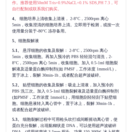
作。推荐使用50mM Tris+0.9%NaCL+0.1% SDS,PH 7.3，可
自行配制或联系我们购买。
4、
细胞培养上清收集上清液，
2-8°C，2500rpm 离心
5min，收集澄清的细胞培养上清。立即用于检测，或按一次
使用量分装于-80°C 冻存备用。
5、
细胞裂解液
5.1、
悬浮细胞的收集及裂解：
2-8°C，2500rpm 离心
5min，收集细胞。再加入预冷的 PBS 轻轻混匀清洗，2-
8°C，2500rpm 离心 5min，收集细胞。加入 0.5-1ml 细胞裂
解液及适量蛋白酶抑制剂(如 PMSF，工作浓度 1mmol/L)，
置于冰上，裂解 30min-1h , 或者配合超声波破碎。
5.2、
贴壁细胞的收集及裂解：吸走上清液，加入预冷的
PBS 洗三次。加入 0.5-1ml 细胞裂解液及适量蛋白酶抑制剂
(如PMSF，工作浓度 1mmol/L)，用细胞刮轻轻刮下贴壁细
胞。细胞悬液转入离心管中，置于冰上，裂解 30min-1h，
或者配合超声波破碎。
5.3、
细胞裂解过程中可用枪头吹打或间断摇动离心管，使
蛋白充分裂解
, 出现黏糊状是 DNA，可以使用超声波破碎
DNA。(或用超声波 3-5mm 探头，功率 150-300W, 冰上超声