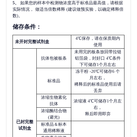
5
、
如果您的样本中检测物浓度高于标准品最高值，请根据
实际情况，
做适当倍数稀释
(建议做预实验，以确定稀释倍
数)。
储存条件：
4℃保存，请在保质期内
未开封完整试剂盒
使用
未用完的板条放回带拉链
抗体包被板条
铝箔袋，封好口
4℃条件
下可储存1个月左右
冻干粉
-20℃可储存6 个
月左右，
标准品
稀释后的标准品使用后请
丢弃
浓缩生物素化
浓缩液
4℃可储存1个月左
抗体
右，
浓缩酶结合物
释后即用即弃
(避光)
已
封完整
标准品＆标本
试剂盒
通用稀释液