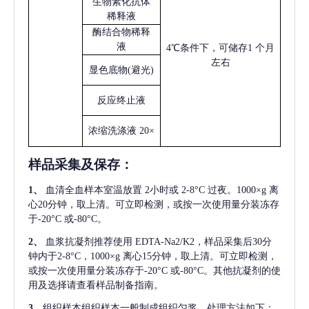
生物素化抗体
稀释液
酶结合物稀释
液
4℃条件下，可储存1 个月
左右
显色底物
(避光)
反应终止液
浓缩洗涤液
20×
样品采集及保存
：
1、
血清全血样本室温放置
2小时或 2-8°C 过夜。1000×g 离
心20分钟，取上清。可立即检测，或按一次使用量分装冻存
于-20°C 或-80°C。
2、
血浆抗凝剂推荐使用
EDTA-Na2/K2，样品采集后30分
钟内于2-8°C，1000×g 离心15分钟，取上清。可立即检测，
或按一次使用量分装冻存于-20°C 或-80°C。其他抗凝剂的使
用及选择请查看样品制备指南。
3、
组织样本组织样本一般制成组织匀浆，处理方法如下：