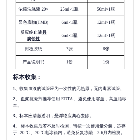
浓缩洗涤液
20×
25ml×1瓶
50ml×1瓶
显色底物
(
TMB
)
6ml×1瓶
12ml×1瓶
反应终止液
具
6ml×1瓶
12ml×1瓶
腐蚀性
封板胶纸
3张
6张
产品说明书
1份
1份
标本收集
:
1
、
收集血液的试管应为一次性的无热原，无内毒素试管。
2
、
血浆抗凝剂推荐使用
EDTA 。避免使用溶血，高血脂标
本。
3
、
标本应清澈透明，悬浮物应离心去除。
4
、
标本收集后若不及时检测，请按一次使用量分装，冻存
于
-20 ℃ , -70 ℃电冰箱内，避免反复冻融，3-6月内检测。