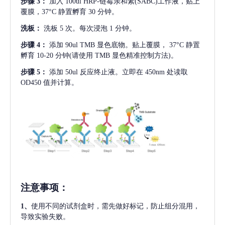
步骤
3：
加入
100ul HRP-链霉亲和素(SABC)工作液，贴上
覆膜，37°C 静置孵育 30 分钟。
洗板：
洗板
5 次。每次浸泡 1 分钟。
步骤
4：
添加
90ul TMB 显色底物。贴上覆膜， 37°C 静置
孵育 10-20 分钟(请使用 TMB 显色精准控制方法)。
步骤
5：
添加
50ul 反应终止液。立即在 450nm 处读取
OD450 值并计算。
注意事项
：
1、
使用不同的试剂盒时，需先做好标记，防止组分混用，
导致实验失败。