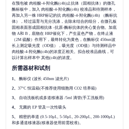
在预包被
肉桂酸-4-羟化酶(c4h)
止抗体（固相抗体）的微孔
酶标板中，加入
肉桂酸-4-羟化酶(c4h)
校准品和待测样本，
再加入另一株
HRP标记的抗
肉桂酸-4-羟化酶(c4h)
（酶标抗
体），经过温育与充分洗涤，去除未结合的组分，在微孔板
固相表面形成固相抗体
-抗原-酶标抗体的夹心复合物。加底
物 A和 B，底物在 HRP催化下，产生蓝色产物，在终止液
（2M 硫酸）作用下，最终转化为黄色，在酶标仪 450nm波
长上测定吸光度（OD值），吸光度（OD值）与待测样品中
肉桂酸-4-羟化酶(c4h)
的浓度正相关。拟合校准品曲线，可
以计算出样本中
其他(c4h)
的浓度。
所需器材和试剂
1、
酶标仪
(波长 450nm 滤光片)
2、
37°C 恒温箱(不推荐使用细胞用 CO2 培养箱)
3、
自动洗板机或多道移液器
/5ml 滴管(手工洗板用)
4、
无菌的
EP 管及一次性吸头
5、
精密的单道
(0.5-10μL, 5-50μL, 20-200μL, 200-1000μL)
和多通道移液器(移液器使用前需校准)。