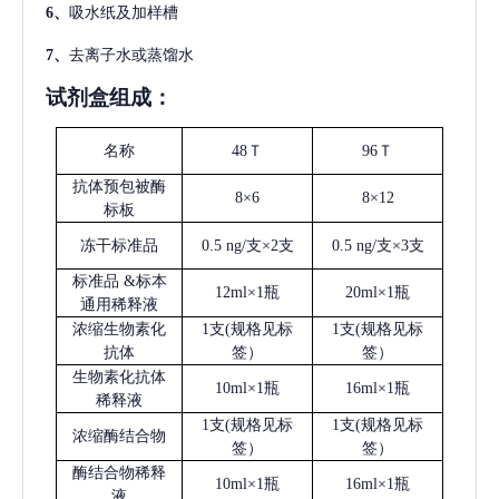
6、
吸水纸及加样槽
7、
去离子水或蒸馏水
试剂盒组成：
名称
48Ｔ
96Ｔ
抗体预包被酶
8×6
8×12
标板
冻干标准品
0.5 ng/支×2支
0.5 ng/支×3支
标准品
&标本
12ml×1瓶
20ml×1瓶
通用稀释液
浓缩生物素化
1支(规格见标
1支(规格见标
抗体
签）
签）
生物素化抗体
10ml×1瓶
16ml×1瓶
稀释液
1支(规格见标
1支(规格见标
浓缩酶结合物
签）
签）
酶结合物稀释
10ml×1瓶
16ml×1瓶
液