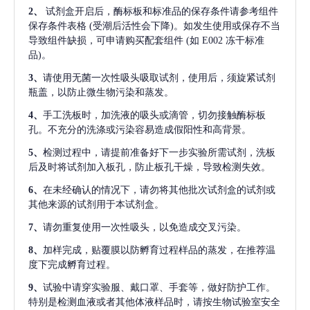
2、
试剂盒开启后，酶标板和标准品的保存条件请参考组件
保存条件表格
(受潮后活性会下降)。如发生使用或保存不当
导致组件缺损，可申请购买配套组件
(如 E002 冻干标准
品)。
3、
请使用无菌一次性吸头吸取试剂，使用后，须旋紧试剂
瓶盖，以防止微生物污染和蒸发。
4、
手工洗板时，加洗液的吸头或滴管，切勿接触酶标板
孔。不充分的洗涤或污染容易造成假阳性和高背景。
5、
检测过程中，请提前准备好下一步实验所需试剂，洗板
后及时将试剂加入板孔，防止板孔干燥，导致检测失效。
6、
在未经确认的情况下，请勿将其他批次试剂盒的试剂或
其他来源的试剂用于本试剂盒。
7、
请勿重复使用一次性吸头，以免造成交叉污染。
8、
加样完成，贴覆膜以防孵育过程样品的蒸发，在推荐温
度下完成孵育过程。
9、
试验中请穿实验服、戴口罩、手套等，做好防护工作。
特别是检测血液或者其他体液样品时，请按生物试验室安全