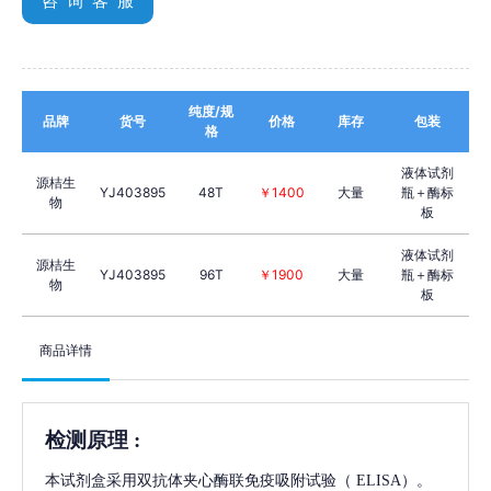
咨 询 客 服
纯度/规
品牌
货号
价格
库存
包装
格
液体试剂
源桔生
YJ403895
48T
￥1400
大量
瓶＋酶标
物
板
液体试剂
源桔生
YJ403895
96T
￥1900
大量
瓶＋酶标
物
板
商品详情
检测原理
:
本试剂盒采用双抗体夹心酶联免疫吸附试验（
ELISA）。