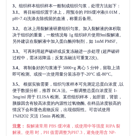
3、
组织样本组织样本一般制成组织匀浆，处理方法如下：
3.1、
将目标组织置于冰上，用预冷的
PBS缓冲液(0.01M，
pH=7.4)洗涤去除残留的血液，称重后备用。
3.2、
在冰上用裂解液研磨组织匀浆。加入裂解液的体积取
决于组织的重量，一般情况每
1g 组织碎片使用9ml裂解液。
另外建议在裂解液中加入蛋白酶抑制剂，如 1mM PMSF。
3.3、
可再利用超声破碎或反复冻融进一步处理
(超声破碎
过程中，需冰浴降温；反复冻融法可重复2次)。
3.4、
将制备好的匀浆液于
5000×g 离心 5 分钟，留取上清
即可检测。或按一次使用量分装冻存于-20°C 或-80°C。
3.5、
根据实验需要，组织匀浆样本可先测定总蛋白浓度
,以
便于数据分析，推荐 BCA 法。一般调整总蛋白浓度至 1-
3mg/ml 用于 ELISA 检测。某些组织样本，如肝脏，肾脏，
胰腺因含有较高浓度的内源性过氧物酶, 在样品浓度较高的
情况下会和显色底物反应，出现假阳性。可尝试使用
1%H2O2 灭活 15min 再检测。
注意：
裂解液常用
PBS 缓冲液，或使用中等强度 RIPA 裂
解液。使用 时，PH 值需调整为PH7.3，避免使用含 NP-