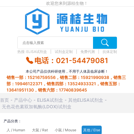
欢迎您来到源桔生物！
热搜:
ELISA试剂盒
试剂盒定制
免费代测
抗体定制
电话：021-54479081
本公司产品仅供科研使用，不用于人体及临床诊断！
销售一部：15216759556，销售二部：15921990938，销售三
部：19946122371，销售四部：13524933321，销售五部：
13641951130，销售六部：17740839645
首页
产品中心
ELISA试剂盒
其他ELISA试剂盒
无色花色素双加氧酶(LDOX)试剂盒
产品分类：
人 / Human
大鼠 / Rat
小鼠 / Mouse
其他 / Else