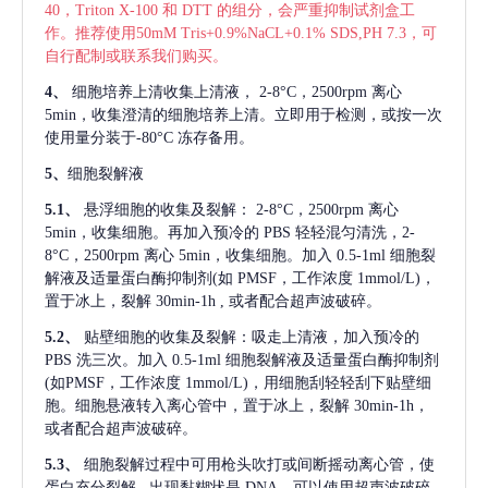
40，Triton X-100 和 DTT 的组分，会严重抑制试剂盒工
作。推荐使用50mM Tris+0.9%NaCL+0.1% SDS,PH 7.3，可
自行配制或联系我们购买。
4、
细胞培养上清收集上清液，
2-8°C，2500rpm 离心
5min，收集澄清的细胞培养上清。立即用于检测，或按一次
使用量分装于-80°C 冻存备用。
5、
细胞裂解液
5.1、
悬浮细胞的收集及裂解：
2-8°C，2500rpm 离心
5min，收集细胞。再加入预冷的 PBS 轻轻混匀清洗，2-
8°C，2500rpm 离心 5min，收集细胞。加入 0.5-1ml 细胞裂
解液及适量蛋白酶抑制剂(如 PMSF，工作浓度 1mmol/L)，
置于冰上，裂解 30min-1h , 或者配合超声波破碎。
5.2、
贴壁细胞的收集及裂解：吸走上清液，加入预冷的
PBS 洗三次。加入 0.5-1ml 细胞裂解液及适量蛋白酶抑制剂
(如PMSF，工作浓度 1mmol/L)，用细胞刮轻轻刮下贴壁细
胞。细胞悬液转入离心管中，置于冰上，裂解 30min-1h，
或者配合超声波破碎。
5.3、
细胞裂解过程中可用枪头吹打或间断摇动离心管，使
蛋白充分裂解
, 出现黏糊状是 DNA，可以使用超声波破碎