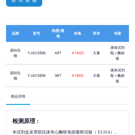
咨 询 客 服
纯度/规
品牌
货号
价格
库存
包装
格
液体试剂
源桔生
YJ403896
48T
￥1400
大量
瓶＋酶标
物
板
液体试剂
源桔生
YJ403896
96T
￥1900
大量
瓶＋酶标
物
板
商品详情
检测原理
:
本试剂盒采用双抗体夹心酶联免疫吸附试验（
ELISA）。