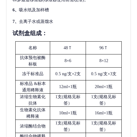
6、
吸水纸及加样槽
7、
去离子水或蒸馏水
试剂盒组成：
名称
48Ｔ
96Ｔ
抗体预包被酶
8×6
8×12
标板
冻干标准品
0.5 ng/支×2支
0.5 ng/支×3支
标准品
&标本
12ml×1瓶
20ml×1瓶
通用稀释液
浓缩生物素化
1支(规格见标
1支(规格见标
抗体
签）
签）
生物素化抗体
10ml×1瓶
16ml×1瓶
稀释液
1支(规格见标
1支(规格见标
浓缩酶结合物
签）
签）
酶结合物稀释