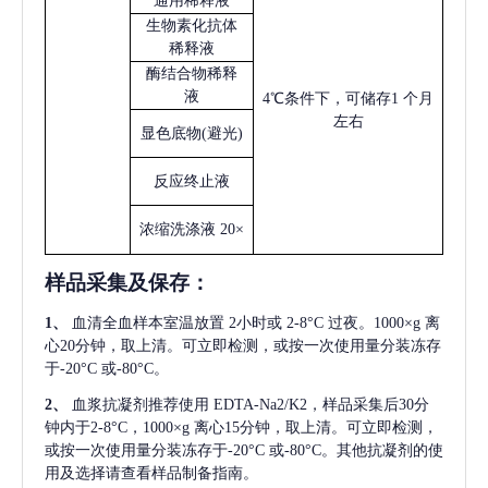
通用稀释液
生物素化抗体
稀释液
酶结合物稀释
液
4℃条件下，可储存1 个月
左右
显色底物
(避光)
反应终止液
浓缩洗涤液
20×
样品采集及保存
：
1、
血清全血样本室温放置
2小时或 2-8°C 过夜。1000×g 离
心20分钟，取上清。可立即检测，或按一次使用量分装冻存
于-20°C 或-80°C。
2、
血浆抗凝剂推荐使用
EDTA-Na2/K2，样品采集后30分
钟内于2-8°C，1000×g 离心15分钟，取上清。可立即检测，
或按一次使用量分装冻存于-20°C 或-80°C。其他抗凝剂的使
用及选择请查看样品制备指南。