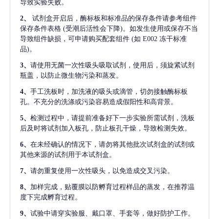
导致实验失败。
2、
试剂盒开启后，酶标板和标准品的保存条件请参考组件
保存条件表格
(受潮后活性会下降)。如发生使用或保存不当
导致组件缺损，可申请购买配套组件
(如 E002 冻干标准
品)。
3、
请使用无菌一次性吸头吸取试剂，使用后，须旋紧试剂
瓶盖，以防止微生物污染和蒸发。
4、
手工洗板时，加洗液的吸头或滴管，切勿接触酶标板
孔。不充分的洗涤或污染容易造成假阳性和高背景。
5、
检测过程中，请提前准备好下一步实验所需试剂，洗板
后及时将试剂加入板孔，防止板孔干燥，导致检测失效。
6、
在未经确认的情况下，请勿将其他批次试剂盒的试剂或
其他来源的试剂用于本试剂盒。
7、
请勿重复使用一次性吸头，以免造成交叉污染。
8、
加样完成，贴覆膜以防孵育过程样品的蒸发，在推荐温
度下完成孵育过程。
9、
试验中请穿实验服、戴口罩、手套等，做好防护工作。