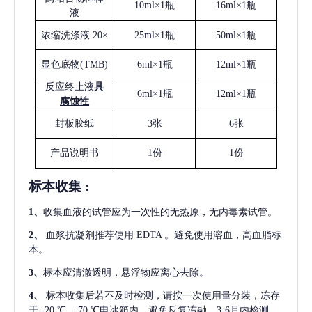
10ml×1瓶
16ml×1瓶
液
浓缩洗涤液
20×
25ml×1瓶
50ml×1瓶
显色底物
(
TMB
)
6ml×1瓶
12ml×1瓶
反应终止液
具
6ml×1瓶
12ml×1瓶
腐蚀性
封板胶纸
3张
6张
产品说明书
1份
1份
标本收集
:
1
、
收集血液的试管应为一次性的无热原，无内毒素试管。
2
、
血浆抗凝剂推荐使用
EDTA 。避免使用溶血，高血脂标
本。
3
、
标本应清澈透明，悬浮物应离心去除。
4
、
标本收集后若不及时检测，请按一次使用量分装，冻存
于
-20 ℃ , -70 ℃电冰箱内，避免反复冻融，3-6月内检测。