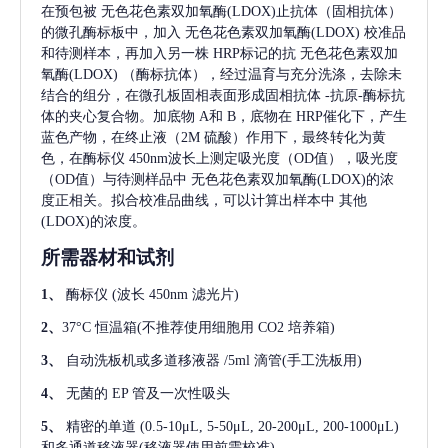
在预包被
无色花色素双加氧酶(LDOX)
止抗体（固相抗体）
的微孔酶标板中，加入
无色花色素双加氧酶(LDOX)
校准品
和待测样本，再加入另一株
HRP标记的抗
无色花色素双加
氧酶(LDOX)
（酶标抗体），经过温育与充分洗涤，去除未
结合的组分，在微孔板固相表面形成固相抗体
-抗原-酶标抗
体的夹心复合物。加底物 A和 B，底物在 HRP催化下，产生
蓝色产物，在终止液（2M 硫酸）作用下，最终转化为黄
色，在酶标仪 450nm波长上测定吸光度（OD值），吸光度
（OD值）与待测样品中
无色花色素双加氧酶(LDOX)
的浓
度正相关。拟合校准品曲线，可以计算出样本中
其他
(LDOX)
的浓度。
所需器材和试剂
1、
酶标仪
(波长 450nm 滤光片)
2、
37°C 恒温箱(不推荐使用细胞用 CO2 培养箱)
3、
自动洗板机或多道移液器
/5ml 滴管(手工洗板用)
4、
无菌的
EP 管及一次性吸头
5、
精密的单道
(0.5-10μL, 5-50μL, 20-200μL, 200-1000μL)
和多通道移液器(移液器使用前需校准)。