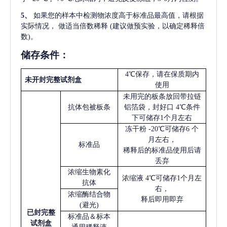
5
、
如果您的样本中检测物浓度高于标准品最高值，请根据
实际情况，
做适当倍数稀释
(建议做预实验，以确定稀释倍
数)。
储存条件：
4℃保存，请在保质期内
未开封完整试剂盒
使用
未用完的板条放回带拉链
抗体包被板条
铝箔袋，封好口
4℃条件
下可储存1个月左右
冻干粉
-20℃可储存6 个
月左右，
标准品
稀释后的标准品使用后请
丢弃
浓缩生物素化
浓缩液
4℃可储存1个月左
抗体
右，
浓缩酶结合物
释后即用即弃
(避光)
已
封完整
标准品＆标本
试剂盒