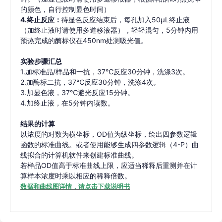
的颜色，自行控制显色时间）
4.终止反应：
待显色反应结束后，每孔加入50μL终止液
（加终止液时请使用多道移液器），轻轻混匀，5分钟内用
预热完成的酶标仪在450nm处测吸光值。
实验步骤汇总
1.加标准品/样品和一抗，37℃反应30分钟，洗涤3次。
2.加酶标二抗，37℃反应30分钟，洗涤4次。
3.加显色液，37℃避光反应15分钟。
4.加终止液，在5分钟内读数。
结果的计算
以浓度的对数为横坐标，OD值为纵坐标，绘出四参数逻辑
函数的标准曲线。或者使用能够生成四参数逻辑（4-P）曲
线拟合的计算机软件来创建标准曲线。
若样品OD值高于标准曲线上限，应适当稀释后重测并在计
算样本浓度时乘以相应的稀释倍数。
数据和曲线图详情，请点击下载说明书