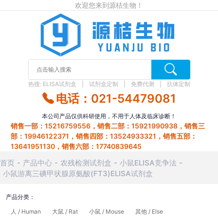
欢迎您来到源桔生物！
热搜:
ELISA试剂盒
试剂盒定制
免费代测
抗体定制
电话：021-54479081
本公司产品仅供科研使用，不用于人体及临床诊断！
销售一部：15216759556，销售二部：15921990938，销售三
部：19946122371，销售四部：13524933321，销售五部：
13641951130，销售六部：17740839645
首页
产品中心
农残检测试剂盒
小鼠ELISA竞争法
小鼠游离三碘甲状腺原氨酸(FT3)ELISA试剂盒
产品分类：
人 / Human
大鼠 / Rat
小鼠 / Mouse
其他 / Else