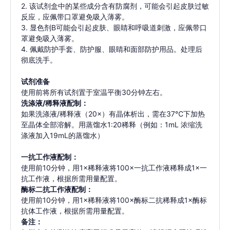
2. 该试剂盒中的某些成分含有防腐剂，可能会引起皮肤过敏
反应，应佩带口罩避免吸入薄雾。
3. 显色剂B可能会引起皮肤、眼睛和呼吸道刺激，应佩带口
罩避免吸入薄雾。
4. 佩戴防护手套、防护服、眼睛和面部防护用品。处理后
彻底洗手。
试剂准备
使用前将所有试剂置于室温平衡30分钟左右。
洗涤液/稀释液配制：
如果洗涤液/稀释液（20×）有晶体析出，需在37℃下加热
⾄晶体全部溶解。用蒸馏水1:20稀释（例如：1mL 浓缩洗
涤液加入19mL的蒸馏水）
一抗工作液配制：
使用前10分钟，用1×稀释液将100×一抗工作液稀释成1×一
抗工作液，根据所需用量配置。
酶标二抗工作液配制：
使用前10分钟，用1×稀释液将100×酶标二抗稀释成1×酶标
抗体工作液，根据所需用量配置。
备注：