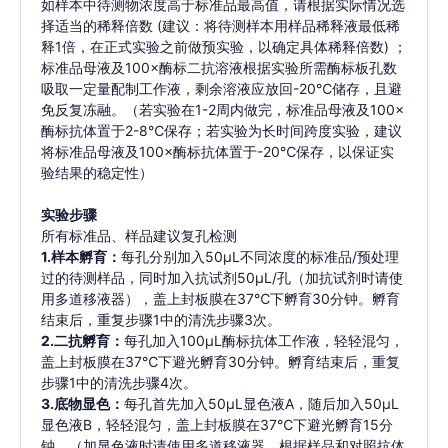
如样本中待测物浓度高于标准品最高值，请根据实际情况选
择适当的稀释倍数 (建议：将待测样本用样品稀释液最低稀
释1倍，在正式实验之前做预实验，以确定具体稀释倍数) ；
标准品母液及100×酶标二抗溶液根据实验所需酶标板孔数
吸取一定量配制工作液，剩余溶液应放回-20℃储存，且避
免反复冻融。（若实验在1-2周内做完，标准品母液及100×
酶标抗体置于2-8℃保存；若实验为长时间跨度实验，建议
将标准品母液及100×酶标抗体置于-20℃保存，以保证实
验结果的稳定性）
实验步骤
所有标准品、样品建议复孔检测
1.样本孵育：
每孔分别加入50μL不同浓度的标准品/预处理
过的待测样品，同时加入抗试剂50µL/孔（加抗试剂时请使
用多道移液器），盖上封板膜在37℃下孵育30分钟。孵育
结束后，重复步骤1中的清洗步骤3次。
2.二抗孵育：
每孔加入100μL酶标抗体工作液，轻轻混匀，
盖上封板膜在37℃下避光孵育30分钟。孵育结束后，重复
步骤1中的清洗步骤4次。
3.底物显色：
每孔首先加入50μL显色液A，随后加入50μL
显色液B，轻轻混匀，盖上封板膜在37℃下避光孵育15分
钟。（加显色液时请使用多道移液器，根据样品和对照抗体