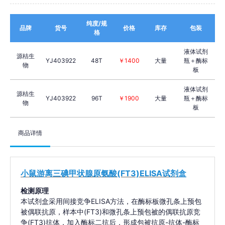
纯度/规
品牌
货号
价格
库存
包装
格
液体试剂
源桔生
YJ403922
48T
￥1400
大量
瓶＋酶标
物
板
液体试剂
源桔生
YJ403922
96T
￥1900
大量
瓶＋酶标
物
板
商品详情
小鼠游离三碘甲状腺原氨酸(FT3)ELISA试剂盒
检测原理
本试剂盒采用间接竞争ELISA方法，在酶标板微孔条上预包
被偶联抗原，样本中(FT3)和微孔条上预包被的偶联抗原竞
争(FT3)抗体，加入酶标二抗后，形成包被抗原-抗体-酶标