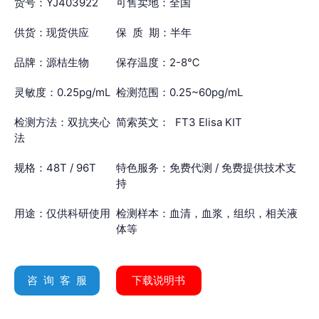
货号：YJ403922
可售卖地：全国
供货：现货供应
保 质 期：半年
品牌：源桔生物
保存温度：2-8℃
灵敏度：0.25pg/mL
检测范围：0.25~60pg/mL
检测方法：双抗夹心
简索英文： FT3 Elisa KIT
法
规格：48T / 96T
特色服务：免费代测 / 免费提供技术支
持
用途：仅供科研使用
检测样本：血清，血浆，组织，相关液
体等
咨 询 客 服
下载说明书