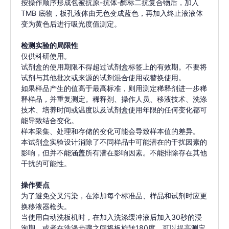
按操作顺序形成包被抗原-抗体-酶标二抗复合物后，加入
TMB 底物，板孔液体由无色变成蓝色，再加入终止液液体
变为黄色后进行吸光度值测定。
检测实验的局限性
仅供科研使用。
试剂盒的使用期限不得超过试剂盒标签上的有效期。不要将
试剂与其他批次或来源的试剂混合使用或替换使用。
如果样品产生的值高于最高标准，则用测定稀释剂进一步稀
释样品，并重复测定。稀释剂、操作人员、移液技术、洗涤
技术、培养时间或温度以及试剂盒使用年限的任何变化都可
能导致结合变化。
样本采集、处理和存储的变化可能会导致样本值的差异。
本试剂盒实验设计消除了不同样品中可能潜在的干扰因素的
影响，但并不能涵盖所有潜在影响因素。不能排除存在其他
干扰的可能性。
操作要点
为了避免交叉污染，在添加每个标准品、样品和试剂时应更
换移液器枪头。
当使用自动洗板机时，在加入洗涤缓冲液后加入30秒的浸
泡期，或者在洗涤步骤之间将板旋转180度，可以提高测定