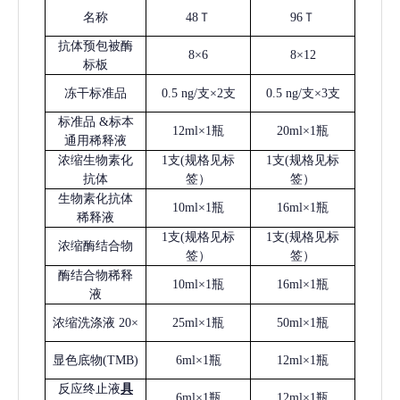
名称
48Ｔ
96Ｔ
抗体预包被酶
8×6
8×12
标板
冻干标准品
0.5 ng/支×2支
0.5 ng/支×3支
标准品
&标本
12ml×1瓶
20ml×1瓶
通用稀释液
浓缩生物素化
1支(规格见标
1支(规格见标
抗体
签）
签）
生物素化抗体
10ml×1瓶
16ml×1瓶
稀释液
1支(规格见标
1支(规格见标
浓缩酶结合物
签）
签）
酶结合物稀释
10ml×1瓶
16ml×1瓶
液
浓缩洗涤液
20×
25ml×1瓶
50ml×1瓶
显色底物
(
TMB
)
6ml×1瓶
12ml×1瓶
反应终止液
具
6ml×1瓶
12ml×1瓶