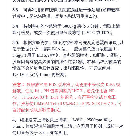
3.3、
可再利用超声破碎或反复冻融进一步处理
(超声破碎
过程中，需冰浴降温；反复冻融法可重复2次)。
3.4、
将制备好的匀浆液于
5000×g 离心 5 分钟，留取上清
即可检测。或按一次使用量分装冻存于-20°C 或-80°C。
3.5、
根据实验需要，组织匀浆样本可先测定总蛋白浓度
,以
便于数据分析，推荐 BCA 法。一般调整总蛋白浓度至 1-
3mg/ml 用于 ELISA 检测。某些组织样本，如肝脏，肾脏，
胰腺因含有较高浓度的内源性过氧物酶, 在样品浓度较高的
情况下会和显色底物反应，出现假阳性。可尝试使用
1%H2O2 灭活 15min 再检测。
注意：
裂解液常用
PBS 缓冲液，或使用中等强度 RIPA 裂
解液。使用 时，PH 值需调整为PH7.3，避免使用含 NP-
40，Triton X-100 和 DTT 的组分，会严重抑制试剂盒工
作。推荐使用50mM Tris+0.9%NaCL+0.1% SDS,PH 7.3，可
自行配制或联系我们购买。
4、
细胞培养上清收集上清液，
2-8°C，2500rpm 离心
5min，收集澄清的细胞培养上清。立即用于检测，或按一次
使用量分装于-80°C 冻存备用。