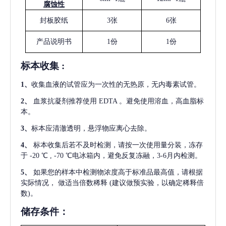
腐蚀性
封板胶纸
3张
6张
产品说明书
1份
1份
标本收集
:
1
、
收集血液的试管应为一次性的无热原，无内毒素试管。
2
、
血浆抗凝剂推荐使用
EDTA 。避免使用溶血，高血脂标
本。
3
、
标本应清澈透明，悬浮物应离心去除。
4
、
标本收集后若不及时检测，请按一次使用量分装，冻存
于
-20 ℃ , -70 ℃电冰箱内，避免反复冻融，3-6月内检测。
5
、
如果您的样本中检测物浓度高于标准品最高值，请根据
实际情况，
做适当倍数稀释
(建议做预实验，以确定稀释倍
数)。
储存条件：