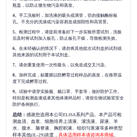
瓶盖，以防止微生物污染和蒸发。
4、
手工洗板时，加洗液的吸头或滴管，切勿接触酶标板
孔。不充分的洗涤或污染容易造成假阳性和高背景。
5、
检测过程中，请提前准备好下一步实验所需试剂，洗板
后及时将试剂加入板孔，防止板孔干燥，导致检测失效。
6、
在未经确认的情况下，请勿将其他批次试剂盒的试剂或
其他来源的试剂用于本试剂盒。
7、
请勿重复使用一次性吸头，以免造成交叉污染。
8、
加样完成，贴覆膜以防孵育过程样品的蒸发，在推荐温
度下完成孵育过程。
9、
试验中请穿实验服、戴口罩、手套等，做好防护工作。
特别是检测血液或者其他体液样品时，请按生物试验室安全
防护条例执行。
总结：
感谢您选用本公司ELISA系列产品。本产品可检
测血清、血浆、细胞培养上清液、灌洗液、尿液、羊
水、腹水、脑脊液、胸腔积液、组织匀浆液等多种类型
样本其他(IL-29)浓度，
具体适用样本请咨询本商铺
。