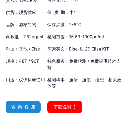
货号：YJ47910
可售卖地：全国
供货：现货供应
保 质 期：半年
品牌：源桔生物
保存温度：2-8℃
灵敏度：7.82pg/mL
检测范围：15.63-1000pg/mL
种属：其他 / Else
简索英文：Else IL-29 Elisa KIT
规格：48T / 96T
特色服务：免费代测 / 免费提供技术支
持
用途：仅供科研使用
检测样本：血清，血浆，组织，相关液
体等
咨 询 客 服
下载说明书