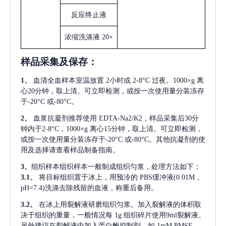
反应终止液
浓缩洗涤液
20×
样品采集及保存
：
1、
血清全血样本室温放置
2小时或 2-8°C 过夜。1000×g 离
心20分钟，取上清。可立即检测，或按一次使用量分装冻存
于-20°C 或-80°C。
2、
血浆抗凝剂推荐使用
EDTA-Na2/K2，样品采集后30分
钟内于2-8°C，1000×g 离心15分钟，取上清。可立即检测，
或按一次使用量分装冻存于-20°C 或-80°C。其他抗凝剂的使
用及选择请查看样品制备指南。
3、
组织样本组织样本一般制成组织匀浆，处理方法如下：
3.1、
将目标组织置于冰上，用预冷的
PBS缓冲液(0.01M，
pH=7.4)洗涤去除残留的血液，称重后备用。
3.2、
在冰上用裂解液研磨组织匀浆。加入裂解液的体积取
决于组织的重量，一般情况每
1g 组织碎片使用9ml裂解液。
另外建议在裂解液中加入蛋白酶抑制剂，如 1mM PMSF。