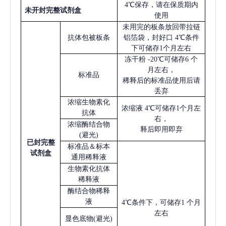
4℃保存，请在保质期内
未开封完整试剂盒
使用
未用完的板条放回带拉链
抗体包被板条
铝箔袋，封好口
4℃条件
下可储存1个月左右
冻干粉
-20℃可储存6 个
月左右，
标准品
稀释后的标准品使用后请
丢弃
浓缩生物素化
浓缩液
4℃可储存1个月左
抗体
右，
浓缩酶结合物
释后即用即弃
(避光)
已
封完整
标准品＆标本
试剂盒
通用稀释液
生物素化抗体
稀释液
酶结合物稀释
液
4℃条件下，可储存1 个月
左右
显色底物
(避光)