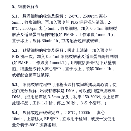
5、
细胞裂解液
5.1、
悬浮细胞的收集及裂解：
2-8°C，2500rpm 离心
5min，收集细胞。再加入预冷的 PBS 轻轻混匀清洗，2-
8°C，2500rpm 离心 5min，收集细胞。加入 0.5-1ml 细胞裂
解液及适量蛋白酶抑制剂(如 PMSF，工作浓度 1mmol/L)，
置于冰上，裂解 30min-1h , 或者配合超声波破碎。
5.2、
贴壁细胞的收集及裂解：吸走上清液，加入预冷的
PBS 洗三次。加入 0.5-1ml 细胞裂解液及适量蛋白酶抑制剂
(如PMSF，工作浓度 1mmol/L)，用细胞刮轻轻刮下贴壁细
胞。细胞悬液转入离心管中，置于冰上，裂解 30min-1h，
或者配合超声波破碎。
5.3、
细胞裂解过程中可用枪头吹打或间断摇动离心管，使
蛋白充分裂解
, 出现黏糊状是 DNA，可以使用超声波破碎
DNA。(或用超声波 3-5mm 探头，功率 150-300W, 冰上超声
处理样品，工作 1-2 秒，停止 30 秒， 3~5 个循环。)
5.4、
裂解或超声破碎完成，
2-8°C，10000rpm 离心
10min，上清移入 EP 管中，立即用于检测，或按一次使用
量分装于-80°C 冻存备用。