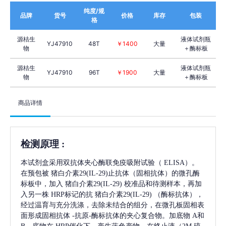
纯度/规
品牌
货号
价格
库存
包装
格
源桔生
液体试剂瓶
YJ47910
48T
￥1400
大量
物
＋酶标板
源桔生
液体试剂瓶
YJ47910
96T
￥1900
大量
物
＋酶标板
商品详情
检测原理
:
本试剂盒采用双抗体夹心酶联免疫吸附试验（
ELISA）。
在预包被
猪白介素29(IL-29)
止抗体（固相抗体）的微孔酶
标板中，加入
猪白介素29(IL-29)
校准品和待测样本，再加
入另一株
HRP标记的抗
猪白介素29(IL-29)
（酶标抗体），
经过温育与充分洗涤，去除未结合的组分，在微孔板固相表
面形成固相抗体
-抗原-酶标抗体的夹心复合物。加底物 A和