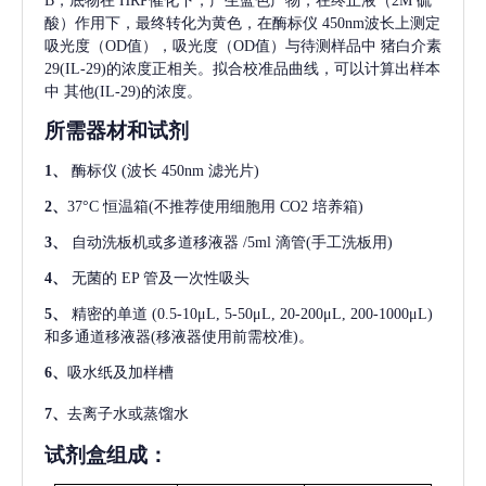
B，底物在 HRP催化下，产生蓝色产物，在终止液（2M 硫
酸）作用下，最终转化为黄色，在酶标仪 450nm波长上测定
吸光度（OD值），吸光度（OD值）与待测样品中
猪白介素
29(IL-29)
的浓度正相关。拟合校准品曲线，可以计算出样本
中
其他(IL-29)
的浓度。
所需器材和试剂
1、
酶标仪
(波长 450nm 滤光片)
2、
37°C 恒温箱(不推荐使用细胞用 CO2 培养箱)
3、
自动洗板机或多道移液器
/5ml 滴管(手工洗板用)
4、
无菌的
EP 管及一次性吸头
5、
精密的单道
(0.5-10μL, 5-50μL, 20-200μL, 200-1000μL)
和多通道移液器(移液器使用前需校准)。
6、
吸水纸及加样槽
7、
去离子水或蒸馏水
试剂盒组成：