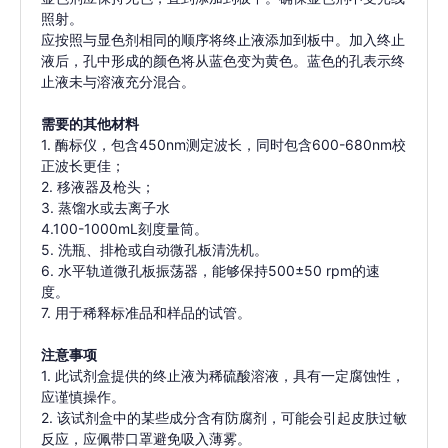
照射。
应按照与显色剂相同的顺序将终止液添加到板中。加入终止
液后，孔中形成的颜色将从蓝色变为黄色。蓝色的孔表示终
止液未与溶液充分混合。
需要的其他材料
1. 酶标仪，包含450nm测定波长，同时包含600-680nm校
正波长更佳；
2. 移液器及枪头；
3. 蒸馏水或去离子水
4.100-1000mL刻度量筒。
5. 洗瓶、排枪或自动微孔板清洗机。
6. 水平轨道微孔板振荡器，能够保持500±50 rpm的速
度。
7. 用于稀释标准品和样品的试管。
注意事项
1. 此试剂盒提供的终止液为稀硫酸溶液，具有一定腐蚀性，
应谨慎操作。
2. 该试剂盒中的某些成分含有防腐剂，可能会引起皮肤过敏
反应，应佩带口罩避免吸入薄雾。