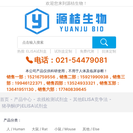
欢迎您来到源桔生物！
热搜:
ELISA试剂盒
试剂盒定制
免费代测
抗体定制
电话：021-54479081
本公司产品仅供科研使用，不用于人体及临床诊断！
销售一部：15216759556，销售二部：15921990938，销售三
部：19946122371，销售四部：13524933321，销售五部：
13641951130，销售六部：17740839645
首页
产品中心
农残检测试剂盒
其他ELISA竞争法
猪孕酮(P)ELISA试剂盒
产品分类：
人 / Human
大鼠 / Rat
小鼠 / Mouse
其他 / Else