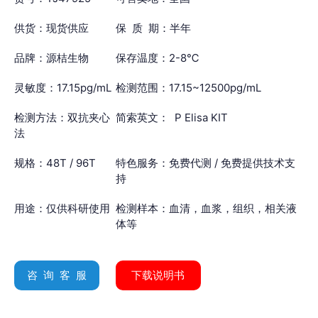
供货：现货供应
保 质 期：半年
品牌：源桔生物
保存温度：2-8℃
灵敏度：17.15pg/mL
检测范围：17.15~12500pg/mL
检测方法：双抗夹心
简索英文： P Elisa KIT
法
规格：48T / 96T
特色服务：免费代测 / 免费提供技术支
持
用途：仅供科研使用
检测样本：血清，血浆，组织，相关液
体等
咨 询 客 服
下载说明书