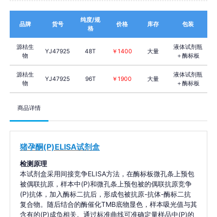
纯度/规
品牌
货号
价格
库存
包装
格
源桔生
液体试剂瓶
YJ47925
48T
￥1400
大量
物
＋酶标板
源桔生
液体试剂瓶
YJ47925
96T
￥1900
大量
物
＋酶标板
商品详情
猪孕酮(P)ELISA试剂盒
检测原理
本试剂盒采用间接竞争ELISA方法，在酶标板微孔条上预包
被偶联抗原，样本中(P)和微孔条上预包被的偶联抗原竞争
(P)抗体，加入酶标二抗后，形成包被抗原-抗体-酶标二抗
复合物。随后结合的酶催化TMB底物显色，样本吸光值与其
含有的(P)成负相关。通过标准曲线可准确定量样品中(P)的