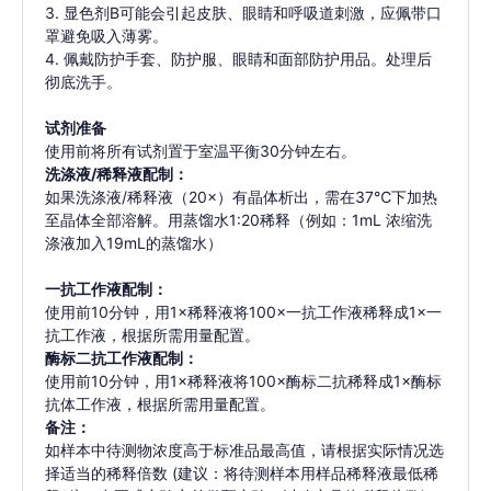
3. 显色剂B可能会引起皮肤、眼睛和呼吸道刺激，应佩带口
罩避免吸入薄雾。
4. 佩戴防护手套、防护服、眼睛和面部防护用品。处理后
彻底洗手。
试剂准备
使用前将所有试剂置于室温平衡30分钟左右。
洗涤液/稀释液配制：
如果洗涤液/稀释液（20×）有晶体析出，需在37℃下加热
⾄晶体全部溶解。用蒸馏水1:20稀释（例如：1mL 浓缩洗
涤液加入19mL的蒸馏水）
一抗工作液配制：
使用前10分钟，用1×稀释液将100×一抗工作液稀释成1×一
抗工作液，根据所需用量配置。
酶标二抗工作液配制：
使用前10分钟，用1×稀释液将100×酶标二抗稀释成1×酶标
抗体工作液，根据所需用量配置。
备注：
如样本中待测物浓度高于标准品最高值，请根据实际情况选
择适当的稀释倍数 (建议：将待测样本用样品稀释液最低稀