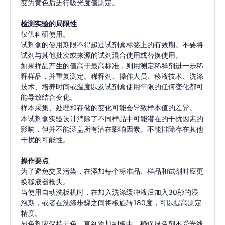
变为黄色后进行吸光度值测定。
检测实验的局限性
仅供科研使用。
试剂盒的使用期限不得超过试剂盒标签上的有效期。不要将
试剂与其他批次或来源的试剂混合使用或替换使用。
如果样品产生的值高于最高标准，则用测定稀释剂进一步稀
释样品，并重复测定。稀释剂、操作人员、移液技术、洗涤
技术、培养时间或温度以及试剂盒使用年限的任何变化都可
能导致结合变化。
样本采集、处理和存储的变化可能会导致样本值的差异。
本试剂盒实验设计消除了不同样品中可能潜在的干扰因素的
影响，但并不能涵盖所有潜在影响因素。不能排除存在其他
干扰的可能性。
操作要点
为了避免交叉污染，在添加每个标准品、样品和试剂时应更
换移液器枪头。
当使用自动洗板机时，在加入洗涤缓冲液后加入30秒的浸
泡期，或者在洗涤步骤之间将板旋转180度，可以提高测定
精度。
显色剂应保持无色，直到添加到板中。确保显色剂不受光线