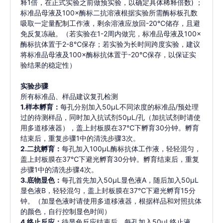
释1倍，在正式实验之前做预实验，以确定具体稀释倍数) ；
标准品母液及100×酶标二抗溶液根据实验所需酶标板孔数
吸取一定量配制工作液，剩余溶液应放回-20℃储存，且避
免反复冻融。（若实验在1-2周内做完，标准品母液及100×
酶标抗体置于2-8℃保存；若实验为长时间跨度实验，建议
将标准品母液及100×酶标抗体置于-20℃保存，以保证实
验结果的稳定性）
实验步骤
所有标准品、样品建议复孔检测
1.样本孵育：
每孔分别加入50μL不同浓度的标准品/预处理
过的待测样品，同时加入抗试剂50µL/孔（加抗试剂时请使
用多道移液器），盖上封板膜在37℃下孵育30分钟。孵育
结束后，重复步骤1中的清洗步骤3次。
2.二抗孵育：
每孔加入100μL酶标抗体工作液，轻轻混匀，
盖上封板膜在37℃下避光孵育30分钟。孵育结束后，重复
步骤1中的清洗步骤4次。
3.底物显色：
每孔首先加入50μL显色液A，随后加入50μL
显色液B，轻轻混匀，盖上封板膜在37℃下避光孵育15分
钟。（加显色液时请使用多道移液器，根据样品和对照抗体
的颜色，自行控制显色时间）
4.终止反应：
待显色反应结束后，每孔加入50μL终止液