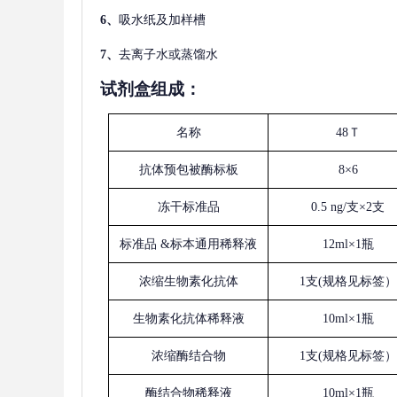
6、
吸水纸及加样槽
7、
去离子水或蒸馏水
试剂盒组成：
名称
48Ｔ
抗体预包被酶标板
8×6
冻干标准品
0.5 ng/支×2支
标准品
&标本通用稀释液
12ml×1瓶
浓缩生物素化抗体
1支(规格见标签）
生物素化抗体稀释液
10ml×1瓶
浓缩酶结合物
1支(规格见标签）
酶结合物稀释液
10ml×1瓶