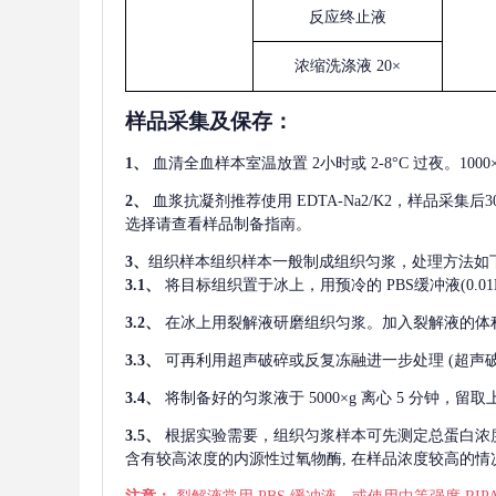
反应终止液
浓缩洗涤液
20×
样品采集及保存
：
1、
血清全血样本室温放置
2小时或 2-8°C 过夜。1
2、
血浆抗凝剂推荐使用
EDTA-Na2/K2，样品采集
选择请查看样品制备指南。
3、
组织样本组织样本一般制成组织匀浆，处理方法如
3.1、
将目标组织置于冰上，用预冷的
PBS缓冲液(0.
3.2、
在冰上用裂解液研磨组织匀浆。加入裂解液的体
3.3、
可再利用超声破碎或反复冻融进一步处理
(超声
3.4、
将制备好的匀浆液于
5000×g 离心 5 分钟，
3.5、
根据实验需要，组织匀浆样本可先测定总蛋白浓
含有较高浓度的内源性过氧物酶, 在样品浓度较高的情况下