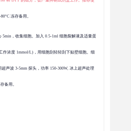
 X-100 和 DTT 的组分，会严重抑制试剂盒工作。推荐使
80°C 冻存备用。
离心 5min，收集细胞。加入 0.5-1ml 细胞裂解液及适量蛋
F，工作浓度 1mmol/L)，用细胞刮轻轻刮下贴壁细胞。细
波 3-5mm 探头，功率 150-300W, 冰上超声处理
 冻存备用。