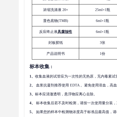
浓缩洗涤液
20×
25ml×1瓶
显色底物
(
TMB
)
6ml×1瓶
反应终止液
具腐蚀性
6ml×1瓶
封板胶纸
3张
产品说明书
1份
标本收集
:
1
、
收集血液的试管应为一次性的无热原，无内毒素试
2
、
血浆抗凝剂推荐使用
EDTA 。避免使用溶血，高
3
、
标本应清澈透明，悬浮物应离心去除。
4
、
标本收集后若不及时检测，请按一次使用量分装，
5
、
如果您的样本中检测物浓度高于标准品最高值，请