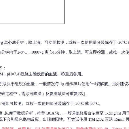
000×g 离心20分钟，取上清。可立即检测，或按一次使用量分装冻存于-20°C 或
后30分钟内于2-8°C，1000×g 离心15分钟，取上清。可立即检测，或按一次
下：
01M，pH=7.4)洗涤去除残留的血液，称重后备用。
积取决于组织的重量，一般情况每
1g 组织碎片使用9ml裂解液。另外建议
破碎过程中，需冰浴降温；反复冻融法可重复2次)。
留取上清即可检测。或按一次使用量分装冻存于-20°C 或-80°C。
度
,以便于数据分析，推荐 BCA 法。一般调整总蛋白浓度至 1-3mg/ml
会和显色底物反应，出现假阳性。可尝试使用 1%H2O2 灭活 15min 