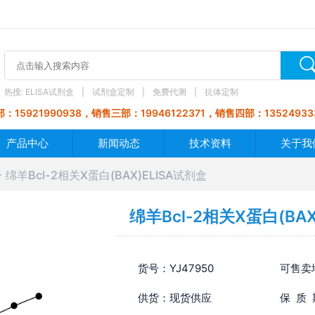
热搜:
ELISA试剂盒
试剂盒定制
免费代测
抗体定制
：15921990938，销售三部：19946122371，销售四部：13524933
产品中心
新闻动态
技术资料
关于我
绵羊Bcl-2相关X蛋白(BAX)ELISA试剂盒
绵羊Bcl-2相关X蛋白(BAX
货号：YJ47950
可售卖
供货：现货供应
保 质