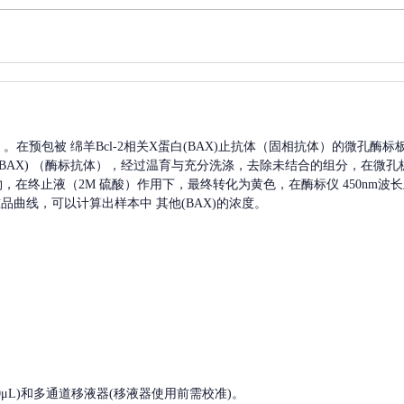
A）。在预包被
绵羊Bcl-2相关X蛋白(BAX)
止抗体（固相抗体）的微孔酶标
BAX)
（酶标抗体），经过温育与充分洗涤，去除未结合的组分，在微孔
产物，在终止液（2M 硫酸）作用下，最终转化为黄色，在酶标仪 450nm
准品曲线，可以计算出样本中
其他(BAX)
的浓度。
, 200-1000μL)和多通道移液器(移液器使用前需校准)。