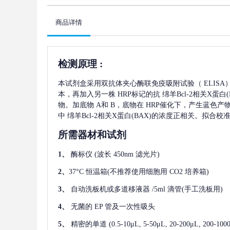
商品详情
检测原理
:
本试剂盒采用双抗体夹心酶联免疫吸附试验（
ELIS
本，再加入另一株
HRP标记的抗
绵羊Bcl-2相关X蛋白(
物。加底物 A和 B，底物在 HRP催化下，产生蓝色
中
绵羊Bcl-2相关X蛋白(BAX)
的浓度正相关。拟合校
所需器材和试剂
1、
酶标仪
(波长 450nm 滤光片)
2、
37°C 恒温箱(不推荐使用细胞用 CO2 培养箱)
3、
自动洗板机或多道移液器
/5ml 滴管(手工洗板用)
4、
无菌的
EP 管及一次性吸头
5、
精密的单道
(0.5-10μL, 5-50μL, 20-200μL