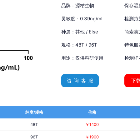
品牌：源桔生物
保存温
灵敏度：0.39ng/mL
检测范围
种属：其他 / Else
简索英文：
规格：48T / 96T
特色服
用途：仅供科研使用
检测样
咨 询 客 服
下
纯度/规格
价格
48T
￥1400
96T
￥1900