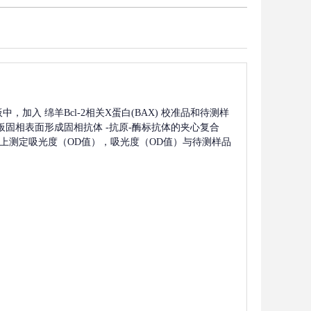
板中，加入
绵羊Bcl-2相关X蛋白(BAX)
校准品和待测样
板固相表面形成固相抗体
-抗原-酶标抗体的夹心复合
波长上测定吸光度（OD值），吸光度（OD值）与待测样品