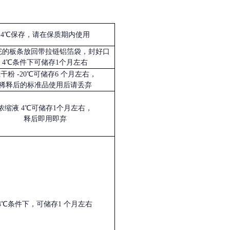
4℃保存，请在保质期内使用
完的板条放回带拉链铝箔袋，封好口
4℃条件下可储存1个月左右
冻干粉
-20℃可储存6 个月左右，
稀释后的标准品使用后请丢弃
浓缩液
4℃可储存1个月左右，
释后即用即弃
4℃条件下，可储存1 个月左右