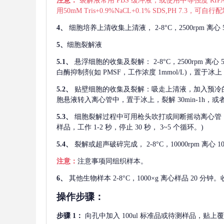
注意：
裂解液常用
PBS 缓冲液，或使用中等强度 RIPA
用50mM Tris+0.9%NaCL+0.1% SDS,PH 7.3
4、
细胞培养上清收集上清液，
2-8°C，2500rp
5、
细胞裂解液
5.1、
悬浮细胞的收集及裂解：
2-8°C，2500rpm 
白酶抑制剂(如 PMSF，工作浓度 1mmol/L)，置于冰上，
5.2、
贴壁细胞的收集及裂解：吸走上清液，加入预冷
胞悬液转入离心管中，置于冰上，裂解 30min-1h，
5.3、
细胞裂解过程中可用枪头吹打或间断摇动离心管
样品，工作 1-2 秒，停止 30 秒， 3~5 个循环。)
5.4、
裂解或超声破碎完成，
2-8°C，10000rpm
注意：
注意事项同组织样本。
6、
其他生物样本
2-8°C，1000×g 离心样品 20
操作步骤：
步骤
1：
向孔中加入
100ul 标准品或待测样品，贴上覆膜