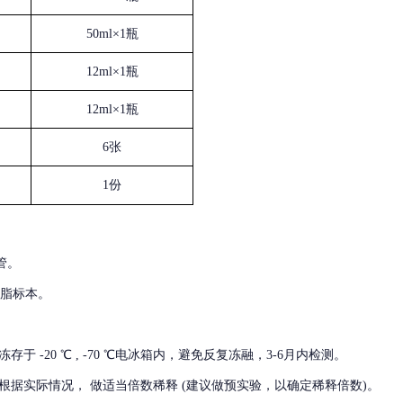
50ml×1瓶
12ml×1瓶
12ml×1瓶
6张
1份
管。
血脂标本。
冻存于
-20 ℃ , -70 ℃电冰箱内，避免反复冻融，3-6月内检测。
根据实际情况，
做适当倍数稀释
(建议做预实验，以确定稀释倍数)。