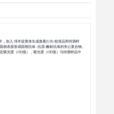
中，加入
绵羊促黄体生成激素(LH)
校准品和待测样
固相表面形成固相抗体
-抗原-酶标抗体的夹心复合物。
上测定吸光度（OD值），吸光度（OD值）与待测样品中