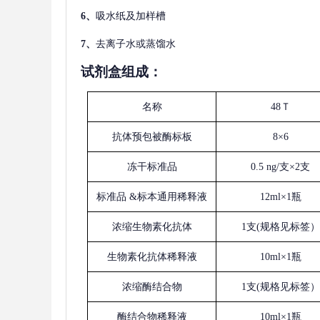
6、
吸水纸及加样槽
7、
去离子水或蒸馏水
试剂盒组成：
名称
48Ｔ
抗体预包被酶标板
8×6
冻干标准品
0.5 ng/支×2支
标准品
&标本通用稀释液
12ml×1瓶
浓缩生物素化抗体
1支(规格见标签）
生物素化抗体稀释液
10ml×1瓶
浓缩酶结合物
1支(规格见标签）
酶结合物稀释液
10ml×1瓶