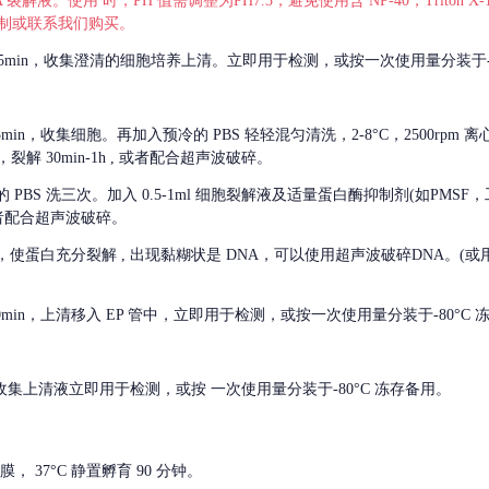
 裂解液。使用 时，PH 值需调整为PH7.3，避免使用含 NP-40，Triton
，可自行配制或联系我们购买。
m 离心 5min，收集澄清的细胞培养上清。立即用于检测，或按一次使用量分装于-
离心 5min，收集细胞。再加入预冷的 PBS 轻轻混匀清洗，2-8°C，2500rpm 
裂解 30min-1h , 或者配合超声波破碎。
的
PBS 洗三次。加入 0.5-1ml 细胞裂解液及适量蛋白酶抑制剂(如PMS
或者配合超声波破碎。
，使蛋白充分裂解
, 出现黏糊状是 DNA，可以使用超声波破碎DNA。(或用超声
 离心 10min，上清移入 EP 管中，立即用于检测，或按一次使用量分装于-80°C
 分钟。收集上清液立即用于检测，或按 一次使用量分装于-80°C 冻存备用。
， 37°C 静置孵育 90 分钟。