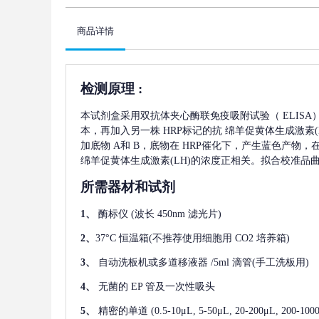
商品详情
检测原理
:
本试剂盒采用双抗体夹心酶联免疫吸附试验（
ELIS
本，再加入另一株
HRP标记的抗
绵羊促黄体生成激素(L
加底物 A和 B，底物在 HRP催化下，产生蓝色产物
绵羊促黄体生成激素(LH)
的浓度正相关。拟合校准品
所需器材和试剂
1、
酶标仪
(波长 450nm 滤光片)
2、
37°C 恒温箱(不推荐使用细胞用 CO2 培养箱)
3、
自动洗板机或多道移液器
/5ml 滴管(手工洗板用)
4、
无菌的
EP 管及一次性吸头
5、
精密的单道
(0.5-10μL, 5-50μL, 20-200μL