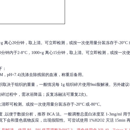
000×g 离心20分钟，取上清。可立即检测，或按一次使用量分装冻存于-20°C 或
后30分钟内于2-8°C，1000×g 离心15分钟，取上清。可立即检测，或按一次
下：
01M，pH=7.4)洗涤去除残留的血液，称重后备用。
积取决于组织的重量，一般情况每
1g 组织碎片使用9ml裂解液。另外建议
破碎过程中，需冰浴降温；反复冻融法可重复2次)。
留取上清即可检测。或按一次使用量分装冻存于-20°C 或-80°C。
度
,以便于数据分析，推荐 BCA 法。一般调整总蛋白浓度至 1-3mg/ml
会和显色底物反应，出现假阳性。可尝试使用 1%H2O2 灭活 15min 