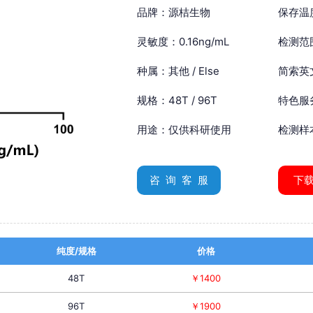
品牌：源桔生物
保存温
灵敏度：0.16ng/mL
检测范围
种属：其他 / Else
简索英文：
规格：48T / 96T
特色服
用途：仅供科研使用
检测样
咨 询 客 服
下
纯度/规格
价格
48T
￥1400
96T
￥1900