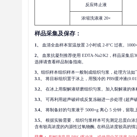
反应终止液
浓缩洗涤液
20×
样品采集及保存
：
1、
血清全血样本室温放置
2小时或 2-8°C 过夜。1
2、
血浆抗凝剂推荐使用
EDTA-Na2/K2，样品采集
选择请查看样品制备指南。
3、
组织样本组织样本一般制成组织匀浆，处理方法如
3.1、
将目标组织置于冰上，用预冷的
PBS缓冲液(0.
3.2、
在冰上用裂解液研磨组织匀浆。加入裂解液的体
3.3、
可再利用超声破碎或反复冻融进一步处理
(超声
3.4、
将制备好的匀浆液于
5000×g 离心 5 分钟，
3.5、
根据实验需要，组织匀浆样本可先测定总蛋白浓
含有较高浓度的内源性过氧物酶, 在样品浓度较高的情况下