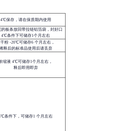
4℃保存，请在保质期内使用
完的板条放回带拉链铝箔袋，封好口
4℃条件下可储存1个月左右
冻干粉
-20℃可储存6 个月左右，
稀释后的标准品使用后请丢弃
浓缩液
4℃可储存1个月左右，
释后即用即弃
4℃条件下，可储存1 个月左右