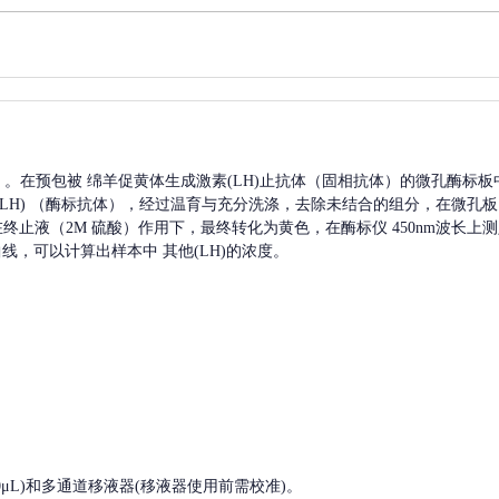
A）。在预包被
绵羊促黄体生成激素(LH)
止抗体（固相抗体）的微孔酶标板
H)
（酶标抗体），经过温育与充分洗涤，去除未结合的组分，在微孔板
，在终止液（2M 硫酸）作用下，最终转化为黄色，在酶标仪 450nm波长
曲线，可以计算出样本中
其他(LH)
的浓度。
, 200-1000μL)和多通道移液器(移液器使用前需校准)。