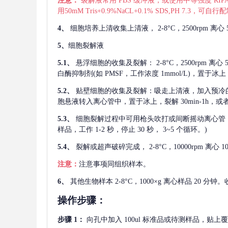
注意：
裂解液常用
PBS 缓冲液，或使用中等强度 RIPA
用50mM Tris+0.9%NaCL+0.1% SDS,PH 7.3
4、
细胞培养上清收集上清液，
2-8°C，2500rp
5、
细胞裂解液
5.1、
悬浮细胞的收集及裂解：
2-8°C，2500rpm 
白酶抑制剂(如 PMSF，工作浓度 1mmol/L)，置于冰上，
5.2、
贴壁细胞的收集及裂解：吸走上清液，加入预冷
胞悬液转入离心管中，置于冰上，裂解 30min-1h，
5.3、
细胞裂解过程中可用枪头吹打或间断摇动离心管
样品，工作 1-2 秒，停止 30 秒， 3~5 个循环。)
5.4、
裂解或超声破碎完成，
2-8°C，10000rpm
注意：
注意事项同组织样本。
6、
其他生物样本
2-8°C，1000×g 离心样品 20
操作步骤：
步骤
1：
向孔中加入
100ul 标准品或待测样品，贴上覆膜