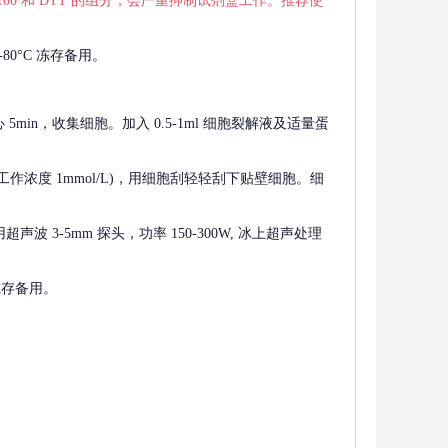
 X-100 和 DTT 的组分，会严重抑制试剂盒工作。推荐使
80°C 冻存备用。
离心 5min，收集细胞。加入 0.5-1ml 细胞裂解液及适量蛋
F，工作浓度 1mmol/L)，用细胞刮轻轻刮下贴壁细胞。细
波 3-5mm 探头，功率 150-300W, 冰上超声处理
 冻存备用。