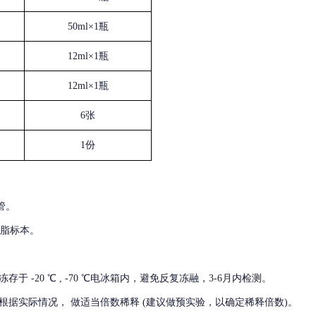
50ml×1瓶
12ml×1瓶
12ml×1瓶
6张
1份
管。
血脂标本。
冻存于
-20 ℃ , -70 ℃电冰箱内，避免反复冻融，3-6月内检测。
根据实际情况，
做适当倍数稀释
(建议做预实验，以确定稀释倍数)。