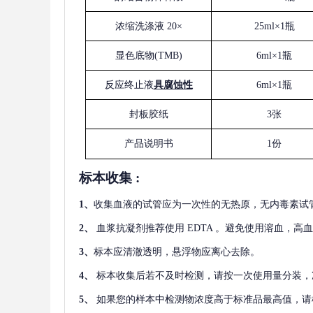
浓缩洗涤液
20×
25ml×1瓶
显色底物
(
TMB
)
6ml×1瓶
反应终止液
具腐蚀性
6ml×1瓶
封板胶纸
3张
产品说明书
1份
标本收集
:
1
、
收集血液的试管应为一次性的无热原，无内毒素试
2
、
血浆抗凝剂推荐使用
EDTA 。避免使用溶血，高
3
、
标本应清澈透明，悬浮物应离心去除。
4
、
标本收集后若不及时检测，请按一次使用量分装，
5
、
如果您的样本中检测物浓度高于标准品最高值，请