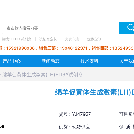
热搜:
ELISA试剂盒
试剂盒定制
免费代测
抗体定制
：15921990938，销售三部：19946122371，销售四部：13524933
产品中心
新闻动态
技术资料
关于我
绵羊促黄体生成激素(LH)ELISA试剂盒
绵羊促黄体生成激素(LH)E
货号：YJ47957
可售卖
供货：现货供应
保 质