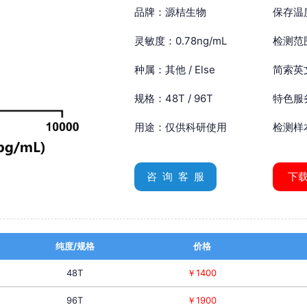
品牌：源桔生物
保存温
灵敏度：0.78ng/mL
检测范围
种属：其他 / Else
简索英文：
规格：48T / 96T
特色服
用途：仅供科研使用
检测样
咨 询 客 服
下
纯度/规格
价格
48T
￥1400
96T
￥1900