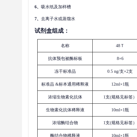
6、
吸水纸及加样槽
7、
去离子水或蒸馏水
试剂盒组成：
名称
48Ｔ
抗体预包被酶标板
8×6
冻干标准品
0.5 ng/支×2支
标准品
&标本通用稀释液
12ml×1瓶
浓缩生物素化抗体
1支(规格见标签）
生物素化抗体稀释液
10ml×1瓶
浓缩酶结合物
1支(规格见标签）
酶结合物稀释液
10ml×1瓶