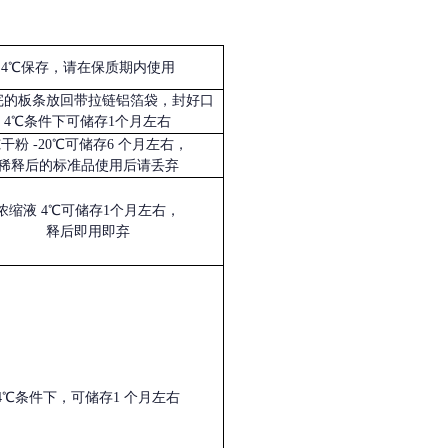
4℃保存，请在保质期内使用
完的板条放回带拉链铝箔袋，封好口
4℃条件下可储存1个月左右
冻干粉
-20℃可储存6 个月左右，
稀释后的标准品使用后请丢弃
浓缩液
4℃可储存1个月左右，
释后即用即弃
4℃条件下，可储存1 个月左右