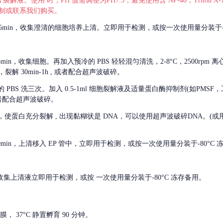
 裂解液。使用 时，PH 值需调整为PH7.3，避免使用含 NP-40，Triton
，可自行配制或联系我们购买。
m 离心 5min，收集澄清的细胞培养上清。立即用于检测，或按一次使用量分装于-
离心 5min，收集细胞。再加入预冷的 PBS 轻轻混匀清洗，2-8°C，2500rpm 
裂解 30min-1h , 或者配合超声波破碎。
的
PBS 洗三次。加入 0.5-1ml 细胞裂解液及适量蛋白酶抑制剂(如PMS
或者配合超声波破碎。
，使蛋白充分裂解
, 出现黏糊状是 DNA，可以使用超声波破碎DNA。(或用超声
 离心 10min，上清移入 EP 管中，立即用于检测，或按一次使用量分装于-80°C
 分钟。收集上清液立即用于检测，或按 一次使用量分装于-80°C 冻存备用。
， 37°C 静置孵育 90 分钟。