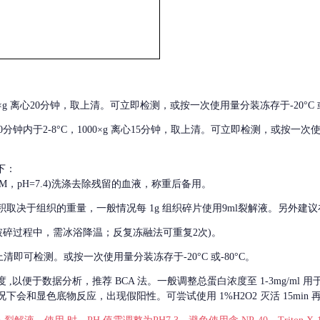
000×g 离心20分钟，取上清。可立即检测，或按一次使用量分装冻存于-20°C 或
后30分钟内于2-8°C，1000×g 离心15分钟，取上清。可立即检测，或按一次
下：
01M，pH=7.4)洗涤去除残留的血液，称重后备用。
积取决于组织的重量，一般情况每
1g 组织碎片使用9ml裂解液。另外建议
破碎过程中，需冰浴降温；反复冻融法可重复2次)。
留取上清即可检测。或按一次使用量分装冻存于-20°C 或-80°C。
度
,以便于数据分析，推荐 BCA 法。一般调整总蛋白浓度至 1-3mg/ml
会和显色底物反应，出现假阳性。可尝试使用 1%H2O2 灭活 15min 