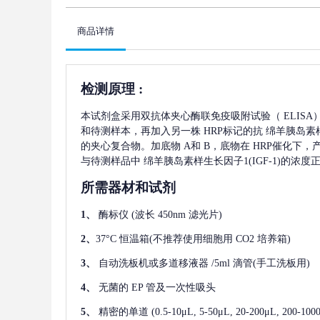
商品详情
检测原理
:
本试剂盒采用双抗体夹心酶联免疫吸附试验（
ELIS
和待测样本，再加入另一株
HRP标记的抗
绵羊胰岛素样生
的夹心复合物。加底物 A和 B，底物在 HRP催化下
与待测样品中
绵羊胰岛素样生长因子1(IGF-1)
的浓度
所需器材和试剂
1、
酶标仪
(波长 450nm 滤光片)
2、
37°C 恒温箱(不推荐使用细胞用 CO2 培养箱)
3、
自动洗板机或多道移液器
/5ml 滴管(手工洗板用)
4、
无菌的
EP 管及一次性吸头
5、
精密的单道
(0.5-10μL, 5-50μL, 20-200μL