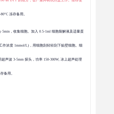
 X-100 和 DTT 的组分，会严重抑制试剂盒工作。推荐使
80°C 冻存备用。
离心 5min，收集细胞。加入 0.5-1ml 细胞裂解液及适量蛋
F，工作浓度 1mmol/L)，用细胞刮轻轻刮下贴壁细胞。细
波 3-5mm 探头，功率 150-300W, 冰上超声处理
 冻存备用。