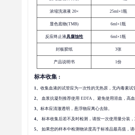
浓缩洗涤液
20×
25ml×1瓶
显色底物
(
TMB
)
6ml×1瓶
反应终止液
具腐蚀性
6ml×1瓶
封板胶纸
3张
产品说明书
1份
标本收集
:
1
、
收集血液的试管应为一次性的无热原，无内毒素试
2
、
血浆抗凝剂推荐使用
EDTA 。避免使用溶血，高
3
、
标本应清澈透明，悬浮物应离心去除。
4
、
标本收集后若不及时检测，请按一次使用量分装，
5
、
如果您的样本中检测物浓度高于标准品最高值，请