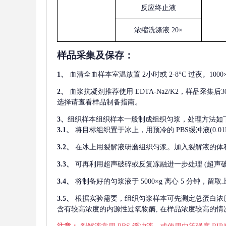
反应终止液
浓缩洗涤液
20×
样品采集及保存
：
1、
血清全血样本室温放置
2小时或 2-8°C 过夜。1
2、
血浆抗凝剂推荐使用
EDTA-Na2/K2，样品采集
选择请查看样品制备指南。
3、
组织样本组织样本一般制成组织匀浆，处理方法如
3.1、
将目标组织置于冰上，用预冷的
PBS缓冲液(0.
3.2、
在冰上用裂解液研磨组织匀浆。加入裂解液的体
3.3、
可再利用超声破碎或反复冻融进一步处理
(超声
3.4、
将制备好的匀浆液于
5000×g 离心 5 分钟，
3.5、
根据实验需要，组织匀浆样本可先测定总蛋白浓
含有较高浓度的内源性过氧物酶, 在样品浓度较高的情况下