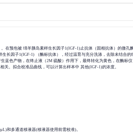
A）。在预包被
绵羊胰岛素样生长因子1(IGF-1)
止抗体（固相抗体）的微孔
长因子1(IGF-1)
（酶标抗体），经过温育与充分洗涤，去除未结合的
，产生蓝色产物，在终止液（2M 硫酸）作用下，最终转化为黄色，在酶标仪 
正相关。拟合校准品曲线，可以计算出样本中
其他(IGF-1)
的浓度。
, 200-1000μL)和多通道移液器(移液器使用前需校准)。