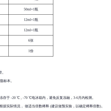
50ml×1瓶
12ml×1瓶
12ml×1瓶
6张
1份
管。
血脂标本。
冻存于
-20 ℃ , -70 ℃电冰箱内，避免反复冻融，3-6月内检测。
根据实际情况，
做适当倍数稀释
(建议做预实验，以确定稀释倍数)。