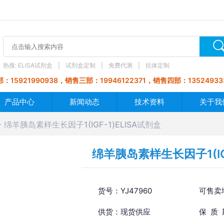
热搜:
ELISA试剂盒
试剂盒定制
免费代测
抗体定制
：15921990938，销售三部：19946122371，销售四部：13524933
产品中心
新闻动态
技术资料
关于我
绵羊胰岛素样生长因子1(IGF-1)ELISA试剂盒
绵羊胰岛素样生长因子1(IGF
货号：YJ47960
可售卖
供货：现货供应
保 质