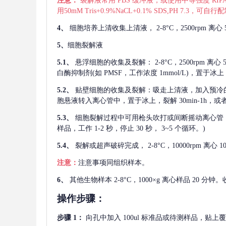
注意：
裂解液常用
PBS 缓冲液，或使用中等强度 RIPA
用50mM Tris+0.9%NaCL+0.1% SDS,PH 7.3
4、
细胞培养上清收集上清液，
2-8°C，2500rp
5、
细胞裂解液
5.1、
悬浮细胞的收集及裂解：
2-8°C，2500rpm 
白酶抑制剂(如 PMSF，工作浓度 1mmol/L)，置于冰上，
5.2、
贴壁细胞的收集及裂解：吸走上清液，加入预冷
胞悬液转入离心管中，置于冰上，裂解 30min-1h，
5.3、
细胞裂解过程中可用枪头吹打或间断摇动离心管
样品，工作 1-2 秒，停止 30 秒， 3~5 个循环。)
5.4、
裂解或超声破碎完成，
2-8°C，10000rpm
注意：
注意事项同组织样本。
6、
其他生物样本
2-8°C，1000×g 离心样品 20
操作步骤：
步骤
1：
向孔中加入
100ul 标准品或待测样品，贴上覆膜