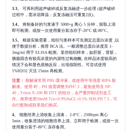
3.3、
可再利用超声破碎或反复冻融进一步处理
(超声破碎
过程中，需冰浴降温；反复冻融法可重复2次)。
3.4、
将制备好的匀浆液于
5000×g 离心 5 分钟，留取上清
即可检测。或按一次使用量分装冻存于-20°C 或-80°C。
3.5、
根据实验需要，组织匀浆样本可先测定总蛋白浓度
,以
便于数据分析，推荐 BCA 法。一般调整总蛋白浓度至 1-
3mg/ml 用于 ELISA 检测。某些组织样本，如肝脏，肾脏，
胰腺因含有较高浓度的内源性过氧物酶, 在样品浓度较高的
情况下会和显色底物反应，出现假阳性。可尝试使用
1%H2O2 灭活 15min 再检测。
注意：
裂解液常用
PBS 缓冲液，或使用中等强度 RIPA 裂
解液。使用 时，PH 值需调整为PH7.3，避免使用含 NP-
40，Triton X-100 和 DTT 的组分，会严重抑制试剂盒工
作。推荐使用50mM Tris+0.9%NaCL+0.1% SDS,PH 7.3，可
自行配制或联系我们购买。
4、
细胞培养上清收集上清液，
2-8°C，2500rpm 离心
5min，收集澄清的细胞培养上清。立即用于检测，或按一次
使用量分装于-80°C 冻存备用。