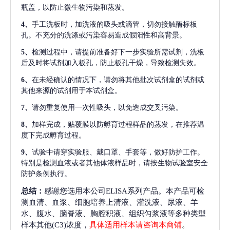
瓶盖，以防止微生物污染和蒸发。
4、
手工洗板时，加洗液的吸头或滴管，切勿接触酶标板
孔。不充分的洗涤或污染容易造成假阳性和高背景。
5、
检测过程中，请提前准备好下一步实验所需试剂，洗板
后及时将试剂加入板孔，防止板孔干燥，导致检测失效。
6、
在未经确认的情况下，请勿将其他批次试剂盒的试剂或
其他来源的试剂用于本试剂盒。
7、
请勿重复使用一次性吸头，以免造成交叉污染。
8、
加样完成，贴覆膜以防孵育过程样品的蒸发，在推荐温
度下完成孵育过程。
9、
试验中请穿实验服、戴口罩、手套等，做好防护工作。
特别是检测血液或者其他体液样品时，请按生物试验室安全
防护条例执行。
总结：
感谢您选用本公司ELISA系列产品。本产品可检
测血清、血浆、细胞培养上清液、灌洗液、尿液、羊
水、腹水、脑脊液、胸腔积液、组织匀浆液等多种类型
样本其他(C3)浓度，
具体适用样本请咨询本商铺
。