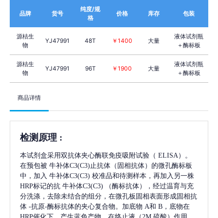
纯度/规
品牌
货号
价格
库存
包装
格
源桔生
液体试剂瓶
YJ47991
48T
￥1400
大量
物
＋酶标板
源桔生
液体试剂瓶
YJ47991
96T
￥1900
大量
物
＋酶标板
商品详情
检测原理
:
本试剂盒采用双抗体夹心酶联免疫吸附试验（
ELISA）。
在预包被
牛补体C3(C3)
止抗体（固相抗体）的微孔酶标板
中，加入
牛补体C3(C3)
校准品和待测样本，再加入另一株
HRP标记的抗
牛补体C3(C3)
（酶标抗体），经过温育与充
分洗涤，去除未结合的组分，在微孔板固相表面形成固相抗
体
-抗原-酶标抗体的夹心复合物。加底物 A和 B，底物在
HRP催化下，产生蓝色产物，在终止液（2M 硫酸）作用