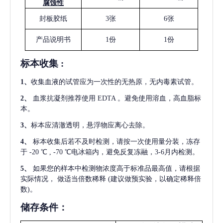
腐蚀性
封板胶纸
3张
6张
产品说明书
1份
1份
标本收集
:
1
、
收集血液的试管应为一次性的无热原，无内毒素试管。
2
、
血浆抗凝剂推荐使用
EDTA 。避免使用溶血，高血脂标
本。
3
、
标本应清澈透明，悬浮物应离心去除。
4
、
标本收集后若不及时检测，请按一次使用量分装，冻存
于
-20 ℃ , -70 ℃电冰箱内，避免反复冻融，3-6月内检测。
5
、
如果您的样本中检测物浓度高于标准品最高值，请根据
实际情况，
做适当倍数稀释
(建议做预实验，以确定稀释倍
数)。
储存条件：