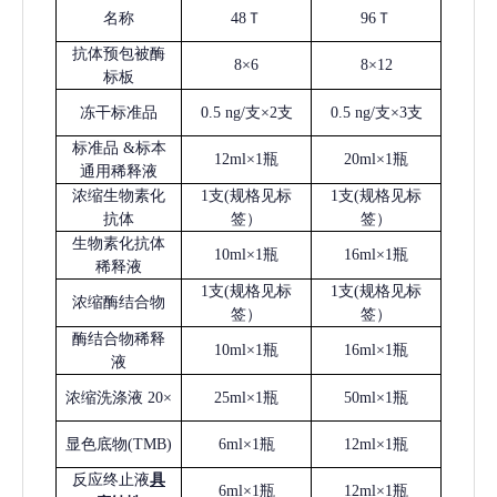
名称
48Ｔ
96Ｔ
抗体预包被酶
8×6
8×12
标板
冻干标准品
0.5 ng/支×2支
0.5 ng/支×3支
标准品
&标本
12ml×1瓶
20ml×1瓶
通用稀释液
浓缩生物素化
1支(规格见标
1支(规格见标
抗体
签）
签）
生物素化抗体
10ml×1瓶
16ml×1瓶
稀释液
1支(规格见标
1支(规格见标
浓缩酶结合物
签）
签）
酶结合物稀释
10ml×1瓶
16ml×1瓶
液
浓缩洗涤液
20×
25ml×1瓶
50ml×1瓶
显色底物
(
TMB
)
6ml×1瓶
12ml×1瓶
反应终止液
具
6ml×1瓶
12ml×1瓶