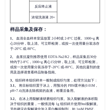
反应终止液
浓缩洗涤液
20×
样品采集及保存
：
1、
血清全血样本室温放置
2小时或 2-8°C 过夜。1000×g 离
心20分钟，取上清。可立即检测，或按一次使用量分装冻存
于-20°C 或-80°C。
2、
血浆抗凝剂推荐使用
EDTA-Na2/K2，样品采集后30分
钟内于2-8°C，1000×g 离心15分钟，取上清。可立即检测，
或按一次使用量分装冻存于-20°C 或-80°C。其他抗凝剂的使
用及选择请查看样品制备指南。
3、
组织样本组织样本一般制成组织匀浆，处理方法如下：
3.1、
将目标组织置于冰上，用预冷的
PBS缓冲液(0.01M，
pH=7.4)洗涤去除残留的血液，称重后备用。
3.2、
在冰上用裂解液研磨组织匀浆。加入裂解液的体积取
决于组织的重量，一般情况每
1g 组织碎片使用9ml裂解液。
另外建议在裂解液中加入蛋白酶抑制剂，如 1mM PMSF。