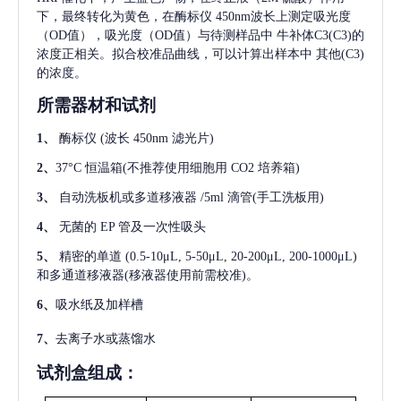
下，最终转化为黄色，在酶标仪 450nm波长上测定吸光度
（OD值），吸光度（OD值）与待测样品中
牛补体C3(C3)
的
浓度正相关。拟合校准品曲线，可以计算出样本中
其他(C3)
的浓度。
所需器材和试剂
1、
酶标仪
(波长 450nm 滤光片)
2、
37°C 恒温箱(不推荐使用细胞用 CO2 培养箱)
3、
自动洗板机或多道移液器
/5ml 滴管(手工洗板用)
4、
无菌的
EP 管及一次性吸头
5、
精密的单道
(0.5-10μL, 5-50μL, 20-200μL, 200-1000μL)
和多通道移液器(移液器使用前需校准)。
6、
吸水纸及加样槽
7、
去离子水或蒸馏水
试剂盒组成：