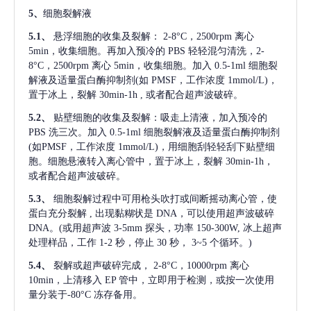
5、
细胞裂解液
5.1、
悬浮细胞的收集及裂解：
2-8°C，2500rpm 离心
5min，收集细胞。再加入预冷的 PBS 轻轻混匀清洗，2-
8°C，2500rpm 离心 5min，收集细胞。加入 0.5-1ml 细胞裂
解液及适量蛋白酶抑制剂(如 PMSF，工作浓度 1mmol/L)，
置于冰上，裂解 30min-1h , 或者配合超声波破碎。
5.2、
贴壁细胞的收集及裂解：吸走上清液，加入预冷的
PBS 洗三次。加入 0.5-1ml 细胞裂解液及适量蛋白酶抑制剂
(如PMSF，工作浓度 1mmol/L)，用细胞刮轻轻刮下贴壁细
胞。细胞悬液转入离心管中，置于冰上，裂解 30min-1h，
或者配合超声波破碎。
5.3、
细胞裂解过程中可用枪头吹打或间断摇动离心管，使
蛋白充分裂解
, 出现黏糊状是 DNA，可以使用超声波破碎
DNA。(或用超声波 3-5mm 探头，功率 150-300W, 冰上超声
处理样品，工作 1-2 秒，停止 30 秒， 3~5 个循环。)
5.4、
裂解或超声破碎完成，
2-8°C，10000rpm 离心
10min，上清移入 EP 管中，立即用于检测，或按一次使用
量分装于-80°C 冻存备用。