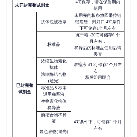
4℃保存，请在保质期内
未开封完整试剂盒
使用
未用完的板条放回带拉链
抗体包被板条
铝箔袋，封好口
4℃条件
下可储存1个月左右
冻干粉
-20℃可储存6 个
月左右，
标准品
稀释后的标准品使用后请
丢弃
浓缩生物素化
浓缩液
4℃可储存1个月左
抗体
右，
浓缩酶结合物
释后即用即弃
(避光)
已
封完整
标准品＆标本
试剂盒
通用稀释液
生物素化抗体
稀释液
酶结合物稀释
液
4℃条件下，可储存1 个月
左右
显色底物
(避光)