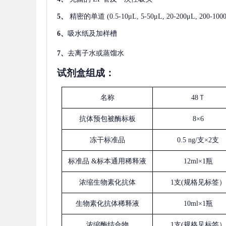
5、
精密的单道
(0.5-10μL, 5-50μL, 20-200μL
6、
吸水纸及加样槽
7、
去离子水或蒸馏水
试剂盒组成：
名称
48Ｔ
抗体预包被酶标板
8×6
冻干标准品
0.5 ng/支×2支
标准品
&标本通用稀释液
12ml×1瓶
浓缩生物素化抗体
1支(规格见标签）
生物素化抗体稀释液
10ml×1瓶
浓缩酶结合物
1支(规格见标签）