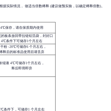
根据实际情况，
做适当倍数稀释
(建议做预实验，以确定稀释倍数)。
4℃保存，请在保质期内使用
完的板条放回带拉链铝箔袋，封好口
4℃条件下可储存1个月左右
冻干粉
-20℃可储存6 个月左右，
稀释后的标准品使用后请丢弃
浓缩液
4℃可储存1个月左右，
释后即用即弃
4℃条件下，可储存1 个月左右