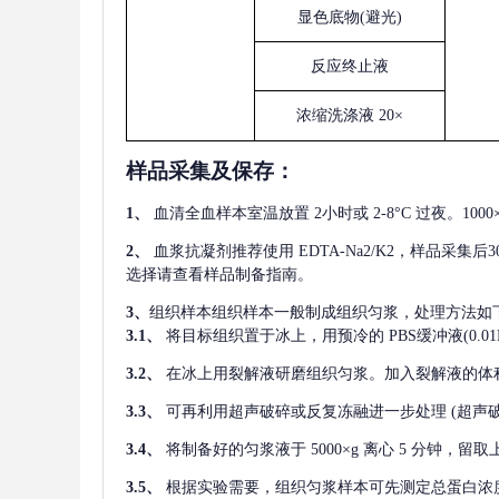
显色底物
(避光)
反应终止液
浓缩洗涤液
20×
样品采集及保存
：
1、
血清全血样本室温放置
2小时或 2-8°C 过夜。1
2、
血浆抗凝剂推荐使用
EDTA-Na2/K2，样品采集
选择请查看样品制备指南。
3、
组织样本组织样本一般制成组织匀浆，处理方法如
3.1、
将目标组织置于冰上，用预冷的
PBS缓冲液(0.
3.2、
在冰上用裂解液研磨组织匀浆。加入裂解液的体
3.3、
可再利用超声破碎或反复冻融进一步处理
(超声
3.4、
将制备好的匀浆液于
5000×g 离心 5 分钟，
3.5、
根据实验需要，组织匀浆样本可先测定总蛋白浓