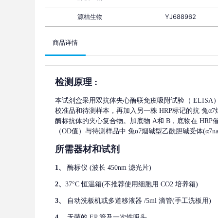
源桔生物
YJ688962
商品详情
检测原理
:
本试剂盒采用双抗体夹心酶联免疫吸附试验（
ELIS
校准品和待测样本，再加入另一株
HRP标记的抗
兔α7
酶标抗体的夹心复合物。加底物 A和 B，底物在 HR
（OD值）与待测样品中
兔α7烟碱型乙酰胆碱受体(α7nac
所需器材和试剂
1、
酶标仪
(波长 450nm 滤光片)
2、
37°C 恒温箱(不推荐使用细胞用 CO2 培养箱)
3、
自动洗板机或多道移液器
/5ml 滴管(手工洗板用)
4、
无菌的
EP 管及一次性吸头