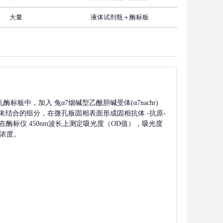
大量
液体试剂瓶＋酶标板
孔酶标板中，加入
兔α7烟碱型乙酰胆碱受体(α7nachr)
未结合的组分，在微孔板固相表面形成固相抗体
-抗原-
酶标仪 450nm波长上测定吸光度（OD值），吸光度
浓度。