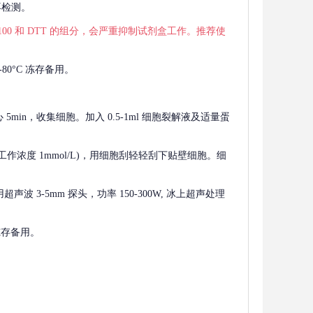
再检测。
 X-100 和 DTT 的组分，会严重抑制试剂盒工作。推荐使
80°C 冻存备用。
离心 5min，收集细胞。加入 0.5-1ml 细胞裂解液及适量蛋
F，工作浓度 1mmol/L)，用细胞刮轻轻刮下贴壁细胞。细
波 3-5mm 探头，功率 150-300W, 冰上超声处理
 冻存备用。