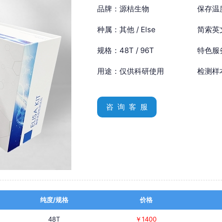
品牌：源桔生物
保存温
种属：其他 / Else
简索英文：
规格：48T / 96T
特色服
用途：仅供科研使用
检测样
咨 询 客 服
纯度/规格
价格
48T
￥1400