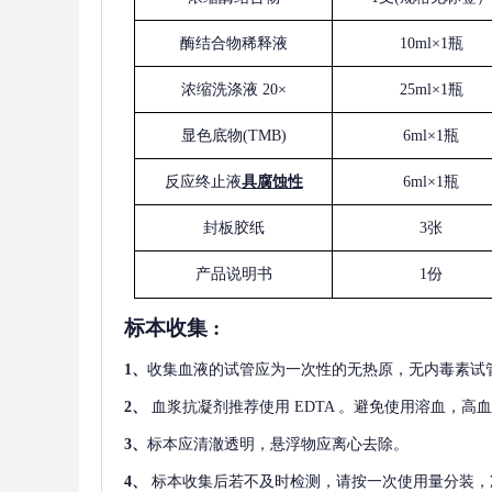
酶结合物稀释液
10ml×1瓶
浓缩洗涤液
20×
25ml×1瓶
显色底物
(
TMB
)
6ml×1瓶
反应终止液
具腐蚀性
6ml×1瓶
封板胶纸
3张
产品说明书
1份
标本收集
:
1
、
收集血液的试管应为一次性的无热原，无内毒素试
2
、
血浆抗凝剂推荐使用
EDTA 。避免使用溶血，高
3
、
标本应清澈透明，悬浮物应离心去除。
4
、
标本收集后若不及时检测，请按一次使用量分装，