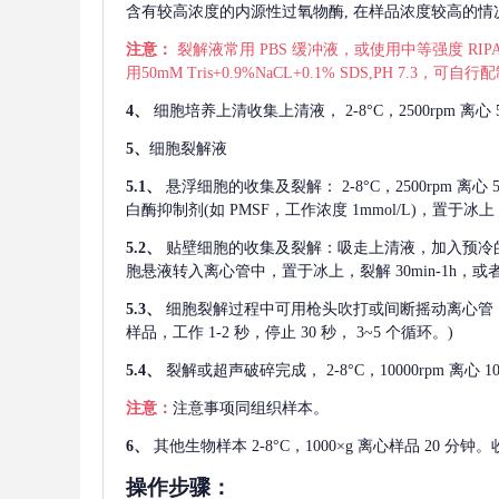
含有较高浓度的内源性过氧物酶, 在样品浓度较高的情况下
注意：
裂解液常用
PBS 缓冲液，或使用中等强度 RIPA
用50mM Tris+0.9%NaCL+0.1% SDS,PH 7.3
4、
细胞培养上清收集上清液，
2-8°C，2500rp
5、
细胞裂解液
5.1、
悬浮细胞的收集及裂解：
2-8°C，2500rpm 
白酶抑制剂(如 PMSF，工作浓度 1mmol/L)，置于冰上，
5.2、
贴壁细胞的收集及裂解：吸走上清液，加入预冷
胞悬液转入离心管中，置于冰上，裂解 30min-1h，
5.3、
细胞裂解过程中可用枪头吹打或间断摇动离心管
样品，工作 1-2 秒，停止 30 秒， 3~5 个循环。)
5.4、
裂解或超声破碎完成，
2-8°C，10000rpm
注意：
注意事项同组织样本。
6、
其他生物样本
2-8°C，1000×g 离心样品 20
操作步骤：