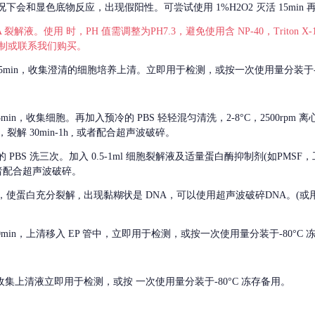
会和显色底物反应，出现假阳性。可尝试使用 1%H2O2 灭活 15min 
 裂解液。使用 时，PH 值需调整为PH7.3，避免使用含 NP-40，Triton
，可自行配制或联系我们购买。
m 离心 5min，收集澄清的细胞培养上清。立即用于检测，或按一次使用量分装于-
离心 5min，收集细胞。再加入预冷的 PBS 轻轻混匀清洗，2-8°C，2500rpm 
裂解 30min-1h , 或者配合超声波破碎。
的
PBS 洗三次。加入 0.5-1ml 细胞裂解液及适量蛋白酶抑制剂(如PMS
或者配合超声波破碎。
，使蛋白充分裂解
, 出现黏糊状是 DNA，可以使用超声波破碎DNA。(或用超声
 离心 10min，上清移入 EP 管中，立即用于检测，或按一次使用量分装于-80°C
 分钟。收集上清液立即用于检测，或按 一次使用量分装于-80°C 冻存备用。