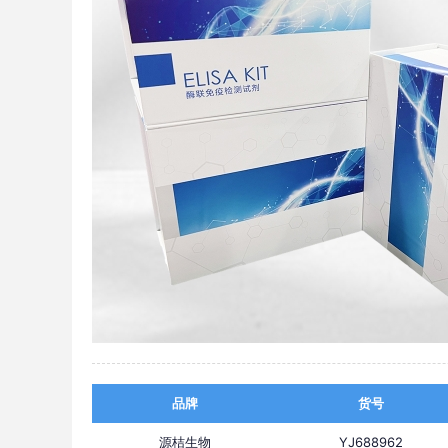
品牌
货号
源桔生物
YJ688962