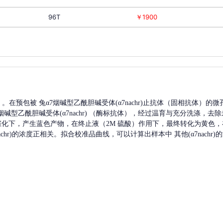
96T
￥1900
A）。在预包被
兔α7烟碱型乙酰胆碱受体(α7nachr)
止抗体（固相抗体）的微
烟碱型乙酰胆碱受体(α7nachr)
（酶标抗体），经过温育与充分洗涤，去除
P催化下，产生蓝色产物，在终止液（2M 硫酸）作用下，最终转化为黄色，在
hr)
的浓度正相关。拟合校准品曲线，可以计算出样本中
其他(α7nachr)
的