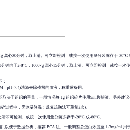
000×g 离心20分钟，取上清。可立即检测，或按一次使用量分装冻存于-20°C 或
后30分钟内于2-8°C，1000×g 离心15分钟，取上清。可立即检测，或按一次
下：
01M，pH=7.4)洗涤去除残留的血液，称重后备用。
积取决于组织的重量，一般情况每
1g 组织碎片使用9ml裂解液。另外建议
破碎过程中，需冰浴降温；反复冻融法可重复2次)。
留取上清即可检测。或按一次使用量分装冻存于-20°C 或-80°C。
度
,以便于数据分析，推荐 BCA 法。一般调整总蛋白浓度至 1-3mg/ml