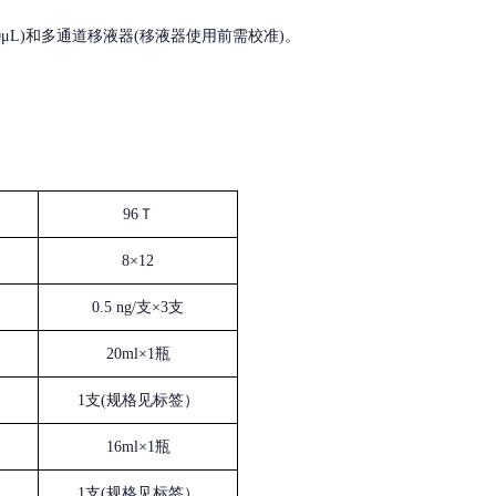
, 200-1000μL)和多通道移液器(移液器使用前需校准)。
96Ｔ
8×12
0.5 ng/支×3支
20ml×1瓶
1支(规格见标签）
16ml×1瓶
1支(规格见标签）