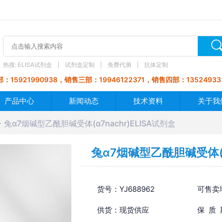
热搜:
ELISA试剂盒
试剂盒定制
免费代测
抗体定制
：15921990938，销售三部：19946122371，销售四部：13524933
产品中心
新闻动态
技术资料
关于我
兔α7烟碱型乙酰胆碱受体(α7nachr)ELISA试剂盒
兔α7烟碱型乙酰胆碱受体(α7
货号：YJ688962
可售卖
供货：现货供应
保 质