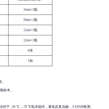
16ml×1瓶
50ml×1瓶
12ml×1瓶
12ml×1瓶
6张
1份
管。
血脂标本。
冻存于
-20 ℃ , -70 ℃电冰箱内，避免反复冻融，3-6月内检测。