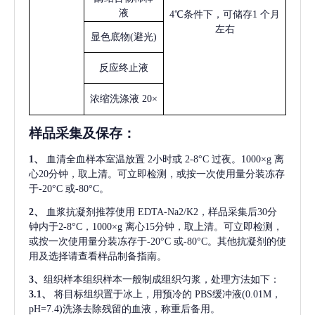
液
4℃条件下，可储存1 个月
左右
显色底物
(避光)
反应终止液
浓缩洗涤液
20×
样品采集及保存
：
1、
血清全血样本室温放置
2小时或 2-8°C 过夜。1000×g 离
心20分钟，取上清。可立即检测，或按一次使用量分装冻存
于-20°C 或-80°C。
2、
血浆抗凝剂推荐使用
EDTA-Na2/K2，样品采集后30分
钟内于2-8°C，1000×g 离心15分钟，取上清。可立即检测，
或按一次使用量分装冻存于-20°C 或-80°C。其他抗凝剂的使
用及选择请查看样品制备指南。
3、
组织样本组织样本一般制成组织匀浆，处理方法如下：
3.1、
将目标组织置于冰上，用预冷的
PBS缓冲液(0.01M，
pH=7.4)洗涤去除残留的血液，称重后备用。