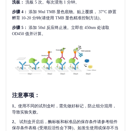
洗板：
洗板
5 次。每次浸泡 1 分钟。
步骤
4：
添加
90ul TMB 显色底物。贴上覆膜， 37°C 静置
孵育 10-20 分钟(请使用 TMB 显色精准控制方法)。
步骤
5：
添加
50ul 反应终止液。立即在 450nm 处读取
OD450 值并计算。
注意事项
：
1、
使用不同的试剂盒时，需先做好标记，防止组分混用，
导致实验失败。
2、
试剂盒开启后，酶标板和标准品的保存条件请参考组件
保存条件表格
(受潮后活性会下降)。如发生使用或保存不当