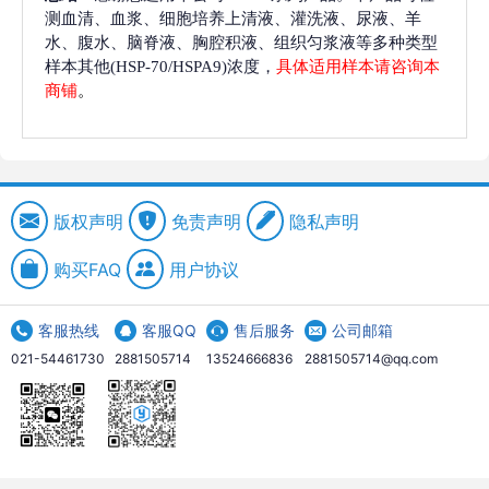
测血清、血浆、细胞培养上清液、灌洗液、尿液、羊
水、腹水、脑脊液、胸腔积液、组织匀浆液等多种类型
样本其他(HSP-70/HSPA9)浓度，
具体适用样本请咨询本
商铺
。
版权声明
免责声明
隐私声明
购买FAQ
用户协议
客服热线
客服QQ
售后服务
公司邮箱
021-54461730
2881505714
13524666836
2881505714@qq.com