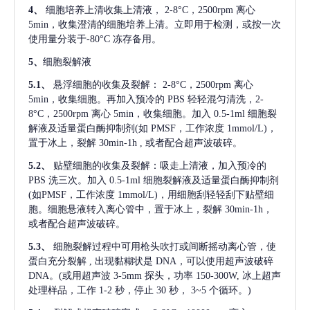
4、
细胞培养上清收集上清液，
2-8°C，2500rpm 离心
5min，收集澄清的细胞培养上清。立即用于检测，或按一次
使用量分装于-80°C 冻存备用。
5、
细胞裂解液
5.1、
悬浮细胞的收集及裂解：
2-8°C，2500rpm 离心
5min，收集细胞。再加入预冷的 PBS 轻轻混匀清洗，2-
8°C，2500rpm 离心 5min，收集细胞。加入 0.5-1ml 细胞裂
解液及适量蛋白酶抑制剂(如 PMSF，工作浓度 1mmol/L)，
置于冰上，裂解 30min-1h , 或者配合超声波破碎。
5.2、
贴壁细胞的收集及裂解：吸走上清液，加入预冷的
PBS 洗三次。加入 0.5-1ml 细胞裂解液及适量蛋白酶抑制剂
(如PMSF，工作浓度 1mmol/L)，用细胞刮轻轻刮下贴壁细
胞。细胞悬液转入离心管中，置于冰上，裂解 30min-1h，
或者配合超声波破碎。
5.3、
细胞裂解过程中可用枪头吹打或间断摇动离心管，使
蛋白充分裂解
, 出现黏糊状是 DNA，可以使用超声波破碎
DNA。(或用超声波 3-5mm 探头，功率 150-300W, 冰上超声
处理样品，工作 1-2 秒，停止 30 秒， 3~5 个循环。)