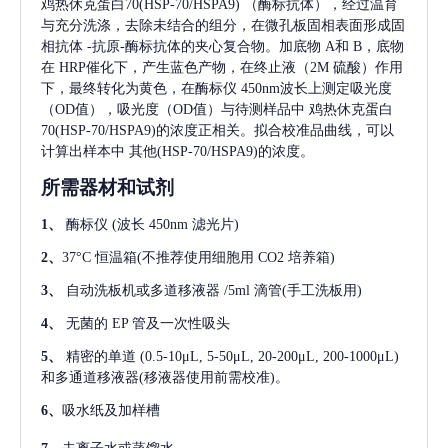
鸡热休克蛋白70(HSP-70/HSPA9)
（酶标抗体），经过温育
与充分洗涤，去除未结合的组分，在微孔板固相表面形成固
相抗体
-抗原-酶标抗体的夹心复合物。加底物 A和 B，底物
在 HRP催化下，产生蓝色产物，在终止液（2M 硫酸）作用
下，最终转化为黄色，在酶标仪 450nm波长上测定吸光度
（OD值），吸光度（OD值）与待测样品中
鸡热休克蛋白
70(HSP-70/HSPA9)
的浓度正相关。拟合校准品曲线，可以
计算出样本中
其他(HSP-70/HSPA9)
的浓度。
所需器材和试剂
1、
酶标仪
(波长 450nm 滤光片)
2、
37°C 恒温箱(不推荐使用细胞用 CO2 培养箱)
3、
自动洗板机或多道移液器
/5ml 滴管(手工洗板用)
4、
无菌的
EP 管及一次性吸头
5、
精密的单道
(0.5-10μL, 5-50μL, 20-200μL, 200-1000μL)
和多通道移液器(移液器使用前需校准)。
6、
吸水纸及加样槽