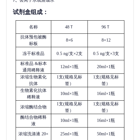
7、
去离子水或蒸馏水
试剂盒组成：
名称
48Ｔ
96Ｔ
抗体预包被酶
8×6
8×12
标板
冻干标准品
0.5 ng/支×2支
0.5 ng/支×3支
标准品
&标本
12ml×1瓶
20ml×1瓶
通用稀释液
浓缩生物素化
1支(规格见标
1支(规格见标
抗体
签）
签）
生物素化抗体
10ml×1瓶
16ml×1瓶
稀释液
1支(规格见标
1支(规格见标
浓缩酶结合物
签）
签）
酶结合物稀释
10ml×1瓶
16ml×1瓶
液
浓缩洗涤液
20×
25ml×1瓶
50ml×1瓶