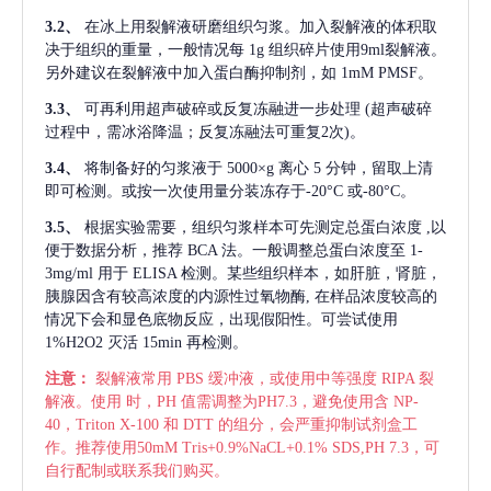
3.2、
在冰上用裂解液研磨组织匀浆。加入裂解液的体积取
决于组织的重量，一般情况每
1g 组织碎片使用9ml裂解液。
另外建议在裂解液中加入蛋白酶抑制剂，如 1mM PMSF。
3.3、
可再利用超声破碎或反复冻融进一步处理
(超声破碎
过程中，需冰浴降温；反复冻融法可重复2次)。
3.4、
将制备好的匀浆液于
5000×g 离心 5 分钟，留取上清
即可检测。或按一次使用量分装冻存于-20°C 或-80°C。
3.5、
根据实验需要，组织匀浆样本可先测定总蛋白浓度
,以
便于数据分析，推荐 BCA 法。一般调整总蛋白浓度至 1-
3mg/ml 用于 ELISA 检测。某些组织样本，如肝脏，肾脏，
胰腺因含有较高浓度的内源性过氧物酶, 在样品浓度较高的
情况下会和显色底物反应，出现假阳性。可尝试使用
1%H2O2 灭活 15min 再检测。
注意：
裂解液常用
PBS 缓冲液，或使用中等强度 RIPA 裂
解液。使用 时，PH 值需调整为PH7.3，避免使用含 NP-
40，Triton X-100 和 DTT 的组分，会严重抑制试剂盒工
作。推荐使用50mM Tris+0.9%NaCL+0.1% SDS,PH 7.3，可
自行配制或联系我们购买。