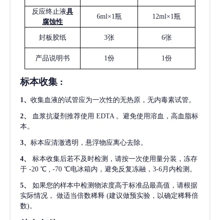
反应终止液
具
6ml×1瓶
12ml×1瓶
腐蚀性
封板胶纸
3张
6张
产品说明书
1份
1份
标本收集
:
1
、
收集血液的试管应为一次性的无热原，无内毒素试管。
2
、
血浆抗凝剂推荐使用
EDTA 。避免使用溶血，高血脂标
本。
3
、
标本应清澈透明，悬浮物应离心去除。
4
、
标本收集后若不及时检测，请按一次使用量分装，冻存
于
-20 ℃ , -70 ℃电冰箱内，避免反复冻融，3-6月内检测。
5
、
如果您的样本中检测物浓度高于标准品最高值，请根据
实际情况，
做适当倍数稀释
(建议做预实验，以确定稀释倍
数)。