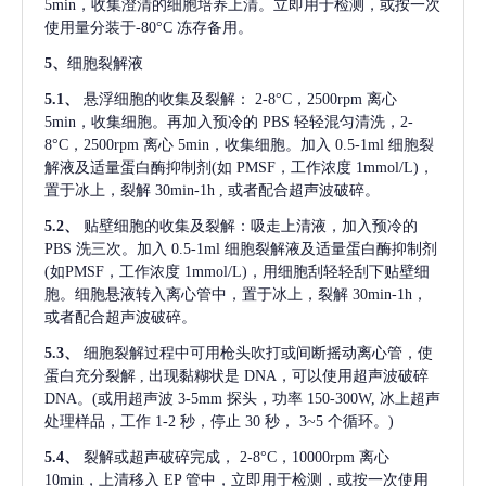
5min，收集澄清的细胞培养上清。立即用于检测，或按一次
使用量分装于-80°C 冻存备用。
5、
细胞裂解液
5.1、
悬浮细胞的收集及裂解：
2-8°C，2500rpm 离心
5min，收集细胞。再加入预冷的 PBS 轻轻混匀清洗，2-
8°C，2500rpm 离心 5min，收集细胞。加入 0.5-1ml 细胞裂
解液及适量蛋白酶抑制剂(如 PMSF，工作浓度 1mmol/L)，
置于冰上，裂解 30min-1h , 或者配合超声波破碎。
5.2、
贴壁细胞的收集及裂解：吸走上清液，加入预冷的
PBS 洗三次。加入 0.5-1ml 细胞裂解液及适量蛋白酶抑制剂
(如PMSF，工作浓度 1mmol/L)，用细胞刮轻轻刮下贴壁细
胞。细胞悬液转入离心管中，置于冰上，裂解 30min-1h，
或者配合超声波破碎。
5.3、
细胞裂解过程中可用枪头吹打或间断摇动离心管，使
蛋白充分裂解
, 出现黏糊状是 DNA，可以使用超声波破碎
DNA。(或用超声波 3-5mm 探头，功率 150-300W, 冰上超声
处理样品，工作 1-2 秒，停止 30 秒， 3~5 个循环。)
5.4、
裂解或超声破碎完成，
2-8°C，10000rpm 离心
10min，上清移入 EP 管中，立即用于检测，或按一次使用