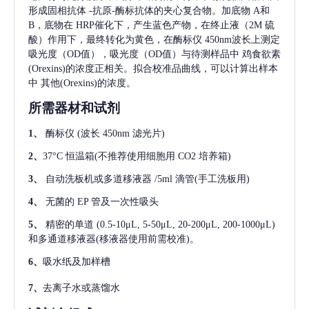
形成固相抗体
-抗原-酶标抗体的夹心复合物。加底物 A和
B，底物在 HRP催化下，产生蓝色产物，在终止液（2M 硫
酸）作用下，最终转化为黄色，在酶标仪 450nm波长上测定
吸光度（OD值），吸光度（OD值）与待测样品中
鸡食欲素
(Orexins)
的浓度正相关。拟合校准品曲线，可以计算出样本
中
其他(Orexins)
的浓度。
所需器材和试剂
1、
酶标仪
(波长 450nm 滤光片)
2、
37°C 恒温箱(不推荐使用细胞用 CO2 培养箱)
3、
自动洗板机或多道移液器
/5ml 滴管(手工洗板用)
4、
无菌的
EP 管及一次性吸头
5、
精密的单道
(0.5-10μL, 5-50μL, 20-200μL, 200-1000μL)
和多通道移液器(移液器使用前需校准)。
6、
吸水纸及加样槽
7、
去离子水或蒸馏水