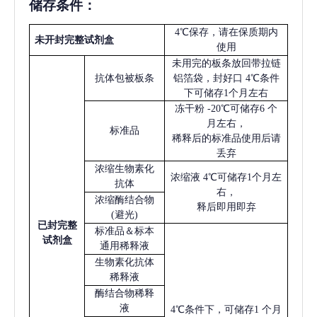
储存条件：
4℃保存，请在保质期内
未开封完整试剂盒
使用
未用完的板条放回带拉链
抗体包被板条
铝箔袋，封好口
4℃条件
下可储存1个月左右
冻干粉
-20℃可储存6 个
月左右，
标准品
稀释后的标准品使用后请
丢弃
浓缩生物素化
浓缩液
4℃可储存1个月左
抗体
右，
浓缩酶结合物
释后即用即弃
(避光)
已
封完整
标准品＆标本
试剂盒
通用稀释液
生物素化抗体
稀释液
酶结合物稀释
液
4℃条件下，可储存1 个月