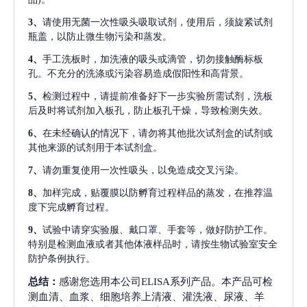
3、
请使用无菌一次性吸头吸取试剂，使用后，须旋紧试剂
瓶盖，以防止微生物污染和蒸发。
4、
手工洗板时，加洗液的吸头或滴管，切勿接触酶标板
孔。不充分的洗涤或污染容易造成假阳性和高背景。
5、
检测过程中，请提前准备好下一步实验所需试剂，洗板
后及时将试剂加入板孔，防止板孔干燥，导致检测失效。
6、
在未经确认的情况下，请勿将其他批次试剂盒的试剂或
其他来源的试剂用于本试剂盒。
7、
请勿重复使用一次性吸头，以免造成交叉污染。
8、
加样完成，贴覆膜以防孵育过程样品的蒸发，在推荐温
度下完成孵育过程。
9、
试验中请穿实验服、戴口罩、手套等，做好防护工作。
特别是检测血液或者其他体液样品时，请按生物试验室安全
防护条例执行。
总结：
感谢您选用本公司ELISA系列产品。本产品可检
测血清、血浆、细胞培养上清液、灌洗液、尿液、羊