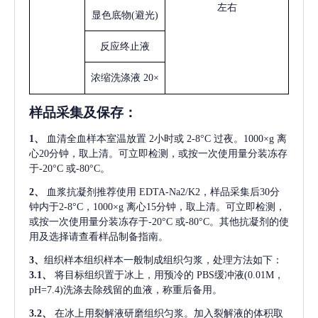
左右
显色底物
(避光)
反应终止液
浓缩洗涤液
20×
样品采集及保存
：
1、
血清全血样本室温放置
2小时或 2-8°C 过夜。1000×g 离
心20分钟，取上清。可立即检测，或按一次使用量分装冻存
于-20°C 或-80°C。
2、
血浆抗凝剂推荐使用
EDTA-Na2/K2，样品采集后30分
钟内于2-8°C，1000×g 离心15分钟，取上清。可立即检测，
或按一次使用量分装冻存于-20°C 或-80°C。其他抗凝剂的使
用及选择请查看样品制备指南。
3、
组织样本组织样本一般制成组织匀浆，处理方法如下：
3.1、
将目标组织置于冰上，用预冷的
PBS缓冲液(0.01M，
pH=7.4)洗涤去除残留的血液，称重后备用。
3.2、
在冰上用裂解液研磨组织匀浆。加入裂解液的体积取