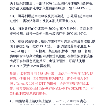
决于组织的重量，一般情况每
1g 组织碎片使用9ml裂解液。
另外建议在裂解液中加入蛋白酶抑制剂，如 1mM PMSF。
3.3、
可再利用超声破碎或反复冻融进一步处理
(超声破碎
过程中，需冰浴降温；反复冻融法可重复2次)。
3.4、
将制备好的匀浆液于
5000×g 离心 5 分钟，留取上清
即可检测。或按一次使用量分装冻存于-20°C 或-80°C。
3.5、
根据实验需要，组织匀浆样本可先测定总蛋白浓度
,以
便于数据分析，推荐 BCA 法。一般调整总蛋白浓度至 1-
3mg/ml 用于 ELISA 检测。某些组织样本，如肝脏，肾脏，
胰腺因含有较高浓度的内源性过氧物酶, 在样品浓度较高的
情况下会和显色底物反应，出现假阳性。可尝试使用
1%H2O2 灭活 15min 再检测。
注意：
裂解液常用
PBS 缓冲液，或使用中等强度 RIPA 裂
解液。使用 时，PH 值需调整为PH7.3，避免使用含 NP-
40，Triton X-100 和 DTT 的组分，会严重抑制试剂盒工
作。推荐使用50mM Tris+0.9%NaCL+0.1% SDS,PH 7.3，可
自行配制或联系我们购买。
4、
细胞培养上清收集上清液，
2-8°C，2500rpm 离心