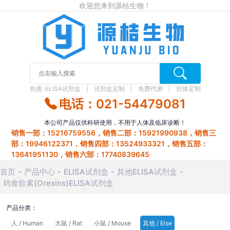
欢迎您来到源桔生物！
热搜:
ELISA试剂盒
试剂盒定制
免费代测
抗体定制
电话：021-54479081
本公司产品仅供科研使用，不用于人体及临床诊断！
销售一部：15216759556，销售二部：15921990938，销售三
部：19946122371，销售四部：13524933321，销售五部：
13641951130，销售六部：17740839645
首页
产品中心
ELISA试剂盒
其他ELISA试剂盒
鸡食欲素(Orexins)ELISA试剂盒
产品分类：
人 / Human
大鼠 / Rat
小鼠 / Mouse
其他 / Else