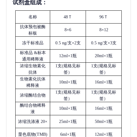
试剂盒组成：
名称
48Ｔ
96Ｔ
抗体预包被酶
8×6
8×12
标板
冻干标准品
0.5 ng/支×2支
0.5 ng/支×3支
标准品
&标本
12ml×1瓶
20ml×1瓶
通用稀释液
浓缩生物素化
1支(规格见标
1支(规格见标
抗体
签）
签）
生物素化抗体
10ml×1瓶
16ml×1瓶
稀释液
1支(规格见标
1支(规格见标
浓缩酶结合物
签）
签）
酶结合物稀释
10ml×1瓶
16ml×1瓶
液
浓缩洗涤液
20×
25ml×1瓶
50ml×1瓶
显色底物
(
TMB
)
6ml×1瓶
12ml×1瓶