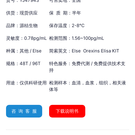
货号：YJ47943
可售卖地：全国
供货：现货供应
保 质 期：半年
品牌：源桔生物
保存温度：2-8℃
灵敏度：0.78pg/mL
检测范围：1.56~100pg/mL
种属：其他 / Else
简索英文：Else Orexins Elisa KIT
规格：48T / 96T
特色服务：免费代测 / 免费提供技术支
持
用途：仅供科研使用
检测样本：血清，血浆，组织，相关液
体等
咨 询 客 服
下载说明书