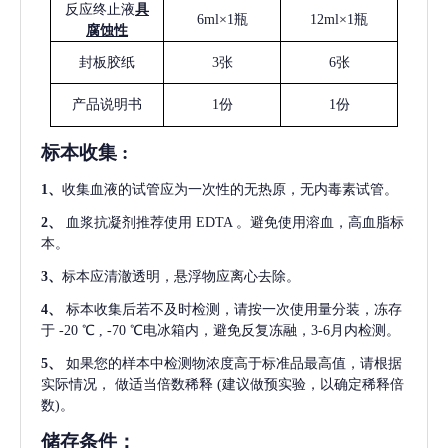
反应终止液
具
6ml×1瓶
12ml×1瓶
腐蚀性
封板胶纸
3张
6张
产品说明书
1份
1份
标本收集
:
1
、
收集血液的试管应为一次性的无热原，无内毒素试管。
2
、
血浆抗凝剂推荐使用
EDTA 。避免使用溶血，高血脂标
本。
3
、
标本应清澈透明，悬浮物应离心去除。
4
、
标本收集后若不及时检测，请按一次使用量分装，冻存
于
-20 ℃ , -70 ℃电冰箱内，避免反复冻融，3-6月内检测。
5
、
如果您的样本中检测物浓度高于标准品最高值，请根据
实际情况，
做适当倍数稀释
(建议做预实验，以确定稀释倍
数)。
储存条件：