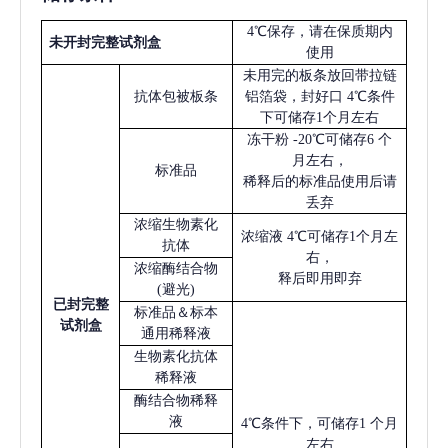
4℃保存，请在保质期内
未开封完整试剂盒
使用
未用完的板条放回带拉链
抗体包被板条
铝箔袋，封好口
4℃条件
下可储存1个月左右
冻干粉
-20℃可储存6 个
月左右，
标准品
稀释后的标准品使用后请
丢弃
浓缩生物素化
浓缩液
4℃可储存1个月左
抗体
右，
浓缩酶结合物
释后即用即弃
(避光)
已
封完整
标准品＆标本
试剂盒
通用稀释液
生物素化抗体
稀释液
酶结合物稀释
液
4℃条件下，可储存1 个月
左右