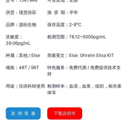
货号：YJ47948
可售卖地：全国
供货：现货供应
保 质 期：半年
品牌：源桔生物
保存温度：2-8℃
灵敏度：
检测范围：78.12~5000pg/mL
39.06pg/mL
种属：其他 / Else
简索英文：Else Ghrelin Elisa KIT
规格：48T / 96T
特色服务：免费代测 / 免费提供技术支
持
用途：仅供科研使用
检测样本：血清，血浆，组织，相关液
体等
咨 询 客 服
下载说明书