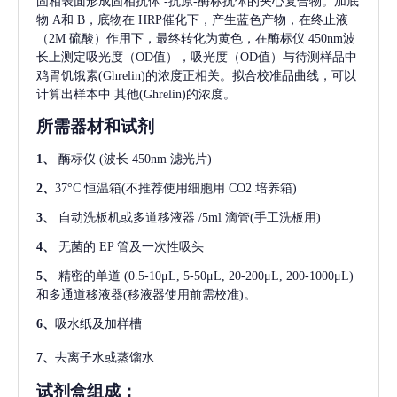
固相表面形成固相抗体
-抗原-酶标抗体的夹心复合物。加底
物 A和 B，底物在 HRP催化下，产生蓝色产物，在终止液
（2M 硫酸）作用下，最终转化为黄色，在酶标仪 450nm波
长上测定吸光度（OD值），吸光度（OD值）与待测样品中
鸡胃饥饿素(Ghrelin)
的浓度正相关。拟合校准品曲线，可以
计算出样本中
其他(Ghrelin)
的浓度。
所需器材和试剂
1、
酶标仪
(波长 450nm 滤光片)
2、
37°C 恒温箱(不推荐使用细胞用 CO2 培养箱)
3、
自动洗板机或多道移液器
/5ml 滴管(手工洗板用)
4、
无菌的
EP 管及一次性吸头
5、
精密的单道
(0.5-10μL, 5-50μL, 20-200μL, 200-1000μL)
和多通道移液器(移液器使用前需校准)。
6、
吸水纸及加样槽
7、
去离子水或蒸馏水
试剂盒组成：