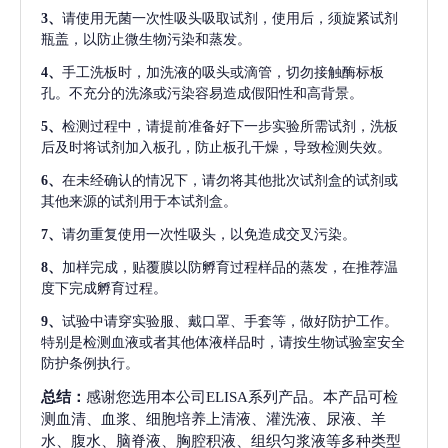
3、
请使用无菌一次性吸头吸取试剂，使用后，须旋紧试剂
瓶盖，以防止微生物污染和蒸发。
4、
手工洗板时，加洗液的吸头或滴管，切勿接触酶标板
孔。不充分的洗涤或污染容易造成假阳性和高背景。
5、
检测过程中，请提前准备好下一步实验所需试剂，洗板
后及时将试剂加入板孔，防止板孔干燥，导致检测失效。
6、
在未经确认的情况下，请勿将其他批次试剂盒的试剂或
其他来源的试剂用于本试剂盒。
7、
请勿重复使用一次性吸头，以免造成交叉污染。
8、
加样完成，贴覆膜以防孵育过程样品的蒸发，在推荐温
度下完成孵育过程。
9、
试验中请穿实验服、戴口罩、手套等，做好防护工作。
特别是检测血液或者其他体液样品时，请按生物试验室安全
防护条例执行。
总结：
感谢您选用本公司ELISA系列产品。本产品可检
测血清、血浆、细胞培养上清液、灌洗液、尿液、羊
水、腹水、脑脊液、胸腔积液、组织匀浆液等多种类型