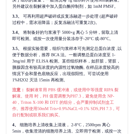
决于组织的重量，一般情况每
1g 组织碎片使用9ml裂解液。
另外建议在裂解液中加入蛋白酶抑制剂，如 1mM PMSF。
3.3、
可再利用超声破碎或反复冻融进一步处理
(超声破碎
过程中，需冰浴降温；反复冻融法可重复2次)。
3.4、
将制备好的匀浆液于
5000×g 离心 5 分钟，留取上清
即可检测。或按一次使用量分装冻存于-20°C 或-80°C。
3.5、
根据实验需要，组织匀浆样本可先测定总蛋白浓度
,以
便于数据分析，推荐 BCA 法。一般调整总蛋白浓度至 1-
3mg/ml 用于 ELISA 检测。某些组织样本，如肝脏，肾脏，
胰腺因含有较高浓度的内源性过氧物酶, 在样品浓度较高的
情况下会和显色底物反应，出现假阳性。可尝试使用
1%H2O2 灭活 15min 再检测。
注意：
裂解液常用
PBS 缓冲液，或使用中等强度 RIPA 裂
解液。使用 时，PH 值需调整为PH7.3，避免使用含 NP-
40，Triton X-100 和 DTT 的组分，会严重抑制试剂盒工
作。推荐使用50mM Tris+0.9%NaCL+0.1% SDS,PH 7.3，可
自行配制或联系我们购买。
4、
细胞培养上清收集上清液，
2-8°C，2500rpm 离心
5min，收集澄清的细胞培养上清。立即用于检测，或按一次