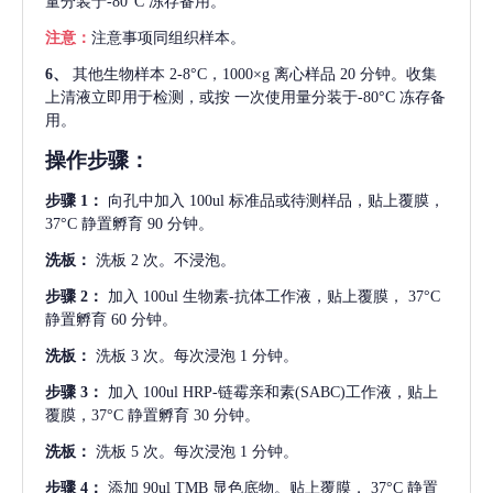
量分装于-80°C 冻存备用。
注意：
注意事项同组织样本。
6、
其他生物样本
2-8°C，1000×g 离心样品 20 分钟。收集
上清液立即用于检测，或按 一次使用量分装于-80°C 冻存备
用。
操作步骤：
步骤
1：
向孔中加入
100ul 标准品或待测样品，贴上覆膜，
37°C 静置孵育 90 分钟。
洗板：
洗板
2 次。不浸泡。
步骤
2：
加入
100ul 生物素-抗体工作液，贴上覆膜， 37°C
静置孵育 60 分钟。
洗板：
洗板
3 次。每次浸泡 1 分钟。
步骤
3：
加入
100ul HRP-链霉亲和素(SABC)工作液，贴上
覆膜，37°C 静置孵育 30 分钟。
洗板：
洗板
5 次。每次浸泡 1 分钟。
步骤
4：
添加
90ul TMB 显色底物。贴上覆膜， 37°C 静置