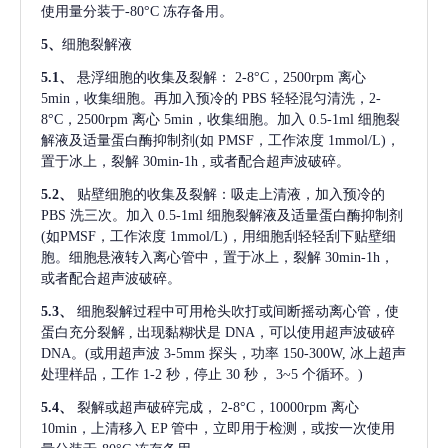
使用量分装于-80°C 冻存备用。
5、
细胞裂解液
5.1、
悬浮细胞的收集及裂解：
2-8°C，2500rpm 离心
5min，收集细胞。再加入预冷的 PBS 轻轻混匀清洗，2-
8°C，2500rpm 离心 5min，收集细胞。加入 0.5-1ml 细胞裂
解液及适量蛋白酶抑制剂(如 PMSF，工作浓度 1mmol/L)，
置于冰上，裂解 30min-1h , 或者配合超声波破碎。
5.2、
贴壁细胞的收集及裂解：吸走上清液，加入预冷的
PBS 洗三次。加入 0.5-1ml 细胞裂解液及适量蛋白酶抑制剂
(如PMSF，工作浓度 1mmol/L)，用细胞刮轻轻刮下贴壁细
胞。细胞悬液转入离心管中，置于冰上，裂解 30min-1h，
或者配合超声波破碎。
5.3、
细胞裂解过程中可用枪头吹打或间断摇动离心管，使
蛋白充分裂解
, 出现黏糊状是 DNA，可以使用超声波破碎
DNA。(或用超声波 3-5mm 探头，功率 150-300W, 冰上超声
处理样品，工作 1-2 秒，停止 30 秒， 3~5 个循环。)
5.4、
裂解或超声破碎完成，
2-8°C，10000rpm 离心
10min，上清移入 EP 管中，立即用于检测，或按一次使用