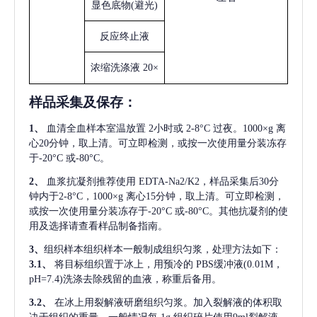
显色底物
(避光)
反应终止液
浓缩洗涤液
20×
样品采集及保存
：
1、
血清全血样本室温放置
2小时或 2-8°C 过夜。1000×g 离
心20分钟，取上清。可立即检测，或按一次使用量分装冻存
于-20°C 或-80°C。
2、
血浆抗凝剂推荐使用
EDTA-Na2/K2，样品采集后30分
钟内于2-8°C，1000×g 离心15分钟，取上清。可立即检测，
或按一次使用量分装冻存于-20°C 或-80°C。其他抗凝剂的使
用及选择请查看样品制备指南。
3、
组织样本组织样本一般制成组织匀浆，处理方法如下：
3.1、
将目标组织置于冰上，用预冷的
PBS缓冲液(0.01M，
pH=7.4)洗涤去除残留的血液，称重后备用。
3.2、
在冰上用裂解液研磨组织匀浆。加入裂解液的体积取