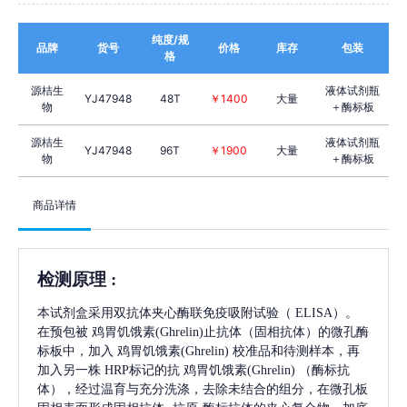
纯度/规
品牌
货号
价格
库存
包装
格
源桔生
液体试剂瓶
YJ47948
48T
￥1400
大量
物
＋酶标板
源桔生
液体试剂瓶
YJ47948
96T
￥1900
大量
物
＋酶标板
商品详情
检测原理
:
本试剂盒采用双抗体夹心酶联免疫吸附试验（
ELISA）。
在预包被
鸡胃饥饿素(Ghrelin)
止抗体（固相抗体）的微孔酶
标板中，加入
鸡胃饥饿素(Ghrelin)
校准品和待测样本，再
加入另一株
HRP标记的抗
鸡胃饥饿素(Ghrelin)
（酶标抗
体），经过温育与充分洗涤，去除未结合的组分，在微孔板