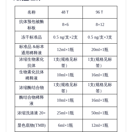
名称
48Ｔ
96Ｔ
抗体预包被酶
8×6
8×12
标板
冻干标准品
0.5 ng/支×2支
0.5 ng/支×3支
标准品
&标本
12ml×1瓶
20ml×1瓶
通用稀释液
浓缩生物素化
1支(规格见标
1支(规格见标
抗体
签）
签）
生物素化抗体
10ml×1瓶
16ml×1瓶
稀释液
1支(规格见标
1支(规格见标
浓缩酶结合物
签）
签）
酶结合物稀释
10ml×1瓶
16ml×1瓶
液
浓缩洗涤液
20×
25ml×1瓶
50ml×1瓶
显色底物
(
TMB
)
6ml×1瓶
12ml×1瓶