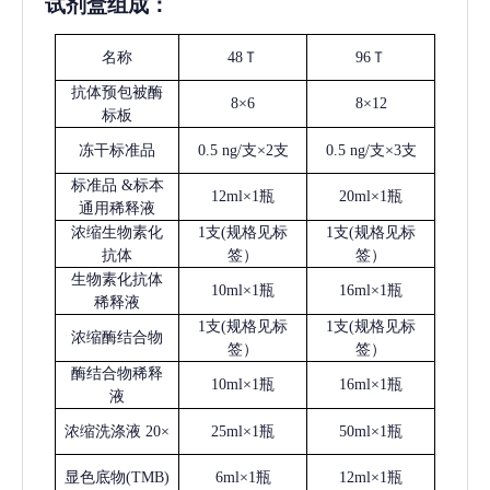
试剂盒组成：
名称
48Ｔ
96Ｔ
抗体预包被酶
8×6
8×12
标板
冻干标准品
0.5 ng/支×2支
0.5 ng/支×3支
标准品
&标本
12ml×1瓶
20ml×1瓶
通用稀释液
浓缩生物素化
1支(规格见标
1支(规格见标
抗体
签）
签）
生物素化抗体
10ml×1瓶
16ml×1瓶
稀释液
1支(规格见标
1支(规格见标
浓缩酶结合物
签）
签）
酶结合物稀释
10ml×1瓶
16ml×1瓶
液
浓缩洗涤液
20×
25ml×1瓶
50ml×1瓶
显色底物
(
TMB
)
6ml×1瓶
12ml×1瓶