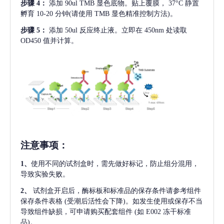
步骤
4：
添加
90ul TMB 显色底物。贴上覆膜， 37°C 静置
孵育 10-20 分钟(请使用 TMB 显色精准控制方法)。
步骤
5：
添加
50ul 反应终止液。立即在 450nm 处读取
OD450 值并计算。
注意事项
：
1、
使用不同的试剂盒时，需先做好标记，防止组分混用，
导致实验失败。
2、
试剂盒开启后，酶标板和标准品的保存条件请参考组件
保存条件表格
(受潮后活性会下降)。如发生使用或保存不当
导致组件缺损，可申请购买配套组件
(如 E002 冻干标准
品)。