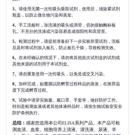
3、
请使用无菌一次性吸头吸取试剂，使用后，须旋紧试剂
瓶盖，以防止微生物污染和蒸发。
4、
手工洗板时，加洗液的吸头或滴管，切勿接触酶标板
孔。不充分的洗涤或污染容易造成假阳性和高背景。
5、
检测过程中，请提前准备好下一步实验所需试剂，洗板
后及时将试剂加入板孔，防止板孔干燥，导致检测失效。
6、
在未经确认的情况下，请勿将其他批次试剂盒的试剂或
其他来源的试剂用于本试剂盒。
7、
请勿重复使用一次性吸头，以免造成交叉污染。
8、
加样完成，贴覆膜以防孵育过程样品的蒸发，在推荐温
度下完成孵育过程。
9、
试验中请穿实验服、戴口罩、手套等，做好防护工作。
特别是检测血液或者其他体液样品时，请按生物试验室安全
防护条例执行。
总结：
感谢您选用本公司ELISA系列产品。本产品可检
测血清、血浆、细胞培养上清液、灌洗液、尿液、羊