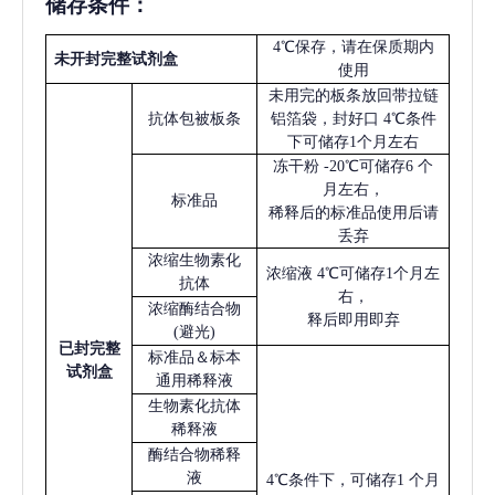
储存条件：
4℃保存，请在保质期内
未开封完整试剂盒
使用
未用完的板条放回带拉链
抗体包被板条
铝箔袋，封好口
4℃条件
下可储存1个月左右
冻干粉
-20℃可储存6 个
月左右，
标准品
稀释后的标准品使用后请
丢弃
浓缩生物素化
浓缩液
4℃可储存1个月左
抗体
右，
浓缩酶结合物
释后即用即弃
(避光)
已
封完整
标准品＆标本
试剂盒
通用稀释液
生物素化抗体
稀释液
酶结合物稀释
液
4℃条件下，可储存1 个月