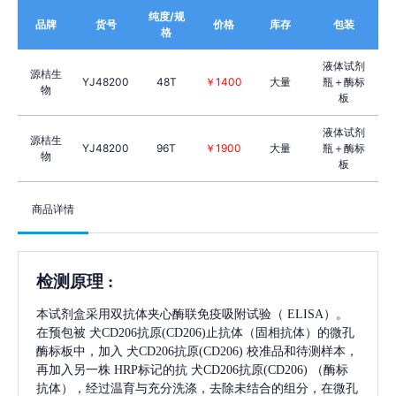
纯度/规
品牌
货号
价格
库存
包装
格
液体试剂
源桔生
YJ48200
48T
￥1400
大量
瓶＋酶标
物
板
液体试剂
源桔生
YJ48200
96T
￥1900
大量
瓶＋酶标
物
板
商品详情
检测原理
:
本试剂盒采用双抗体夹心酶联免疫吸附试验（
ELISA）。
在预包被
犬CD206抗原(CD206)
止抗体（固相抗体）的微孔
酶标板中，加入
犬CD206抗原(CD206)
校准品和待测样本，
再加入另一株
HRP标记的抗
犬CD206抗原(CD206)
（酶标
抗体），经过温育与充分洗涤，去除未结合的组分，在微孔