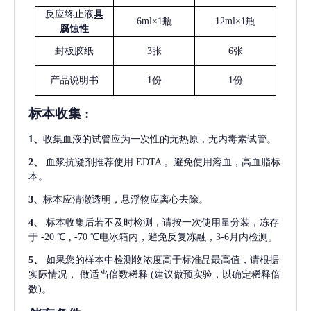
反应终止液
具
6ml×1瓶
12ml×1瓶
腐蚀性
封板胶纸
3张
6张
产品说明书
1份
1份
标本收集
:
1
、
收集血液的试管应为一次性的无热原，无内毒素试管。
2
、
血浆抗凝剂推荐使用
EDTA 。避免使用溶血，高血脂标
本。
3
、
标本应清澈透明，悬浮物应离心去除。
4
、
标本收集后若不及时检测，请按一次使用量分装，冻存
于
-20 ℃ , -70 ℃电冰箱内，避免反复冻融，3-6月内检测。
5
、
如果您的样本中检测物浓度高于标准品最高值，请根据
实际情况，
做适当倍数稀释
(建议做预实验，以确定稀释倍
数)。