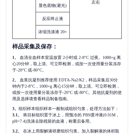
左右
显色底物
(避光)
反应终止液
浓缩洗涤液
20×
样品采集及保存
：
1、
血清全血样本室温放置
2小时或 2-8°C 过夜。1000×g 离
心20分钟，取上清。可立即检测，或按一次使用量分装冻存
于-20°C 或-80°C。
2、
血浆抗凝剂推荐使用
EDTA-Na2/K2，样品采集后30分
钟内于2-8°C，1000×g 离心15分钟，取上清。可立即检测，
或按一次使用量分装冻存于-20°C 或-80°C。其他抗凝剂的使
用及选择请查看样品制备指南。
3、
组织样本组织样本一般制成组织匀浆，处理方法如下：
3.1、
将目标组织置于冰上，用预冷的
PBS缓冲液(0.01M，
pH=7.4)洗涤去除残留的血液，称重后备用。
3.2、
在冰上用裂解液研磨组织匀浆。加入裂解液的体积取