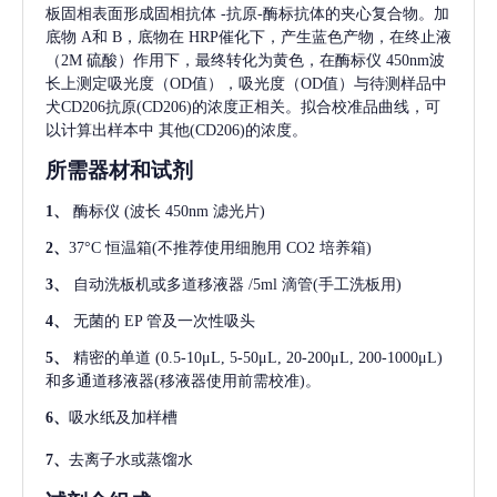
板固相表面形成固相抗体
-抗原-酶标抗体的夹心复合物。加
底物 A和 B，底物在 HRP催化下，产生蓝色产物，在终止液
（2M 硫酸）作用下，最终转化为黄色，在酶标仪 450nm波
长上测定吸光度（OD值），吸光度（OD值）与待测样品中
犬CD206抗原(CD206)
的浓度正相关。拟合校准品曲线，可
以计算出样本中
其他(CD206)
的浓度。
所需器材和试剂
1、
酶标仪
(波长 450nm 滤光片)
2、
37°C 恒温箱(不推荐使用细胞用 CO2 培养箱)
3、
自动洗板机或多道移液器
/5ml 滴管(手工洗板用)
4、
无菌的
EP 管及一次性吸头
5、
精密的单道
(0.5-10μL, 5-50μL, 20-200μL, 200-1000μL)
和多通道移液器(移液器使用前需校准)。
6、
吸水纸及加样槽
7、
去离子水或蒸馏水