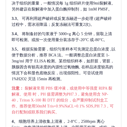
决于组织的重量，一般情况每
1g 组织碎片使用9ml裂解液。
另外建议在裂解液中加入蛋白酶抑制剂，如 1mM PMSF。
3.3、
可再利用超声破碎或反复冻融进一步处理
(超声破碎
过程中，需冰浴降温；反复冻融法可重复2次)。
3.4、
将制备好的匀浆液于
5000×g 离心 5 分钟，留取上清
即可检测。或按一次使用量分装冻存于-20°C 或-80°C。
3.5、
根据实验需要，组织匀浆样本可先测定总蛋白浓度
,以
便于数据分析，推荐 BCA 法。一般调整总蛋白浓度至 1-
3mg/ml 用于 ELISA 检测。某些组织样本，如肝脏，肾脏，
胰腺因含有较高浓度的内源性过氧物酶, 在样品浓度较高的
情况下会和显色底物反应，出现假阳性。可尝试使用
1%H2O2 灭活 15min 再检测。
注意：
裂解液常用
PBS 缓冲液，或使用中等强度 RIPA 裂
解液。使用 时，PH 值需调整为PH7.3，避免使用含 NP-
40，Triton X-100 和 DTT 的组分，会严重抑制试剂盒工
作。推荐使用50mM Tris+0.9%NaCL+0.1% SDS,PH 7.3，可
自行配制或联系我们购买。
4、
细胞培养上清收集上清液，
2-8°C，2500rpm 离心