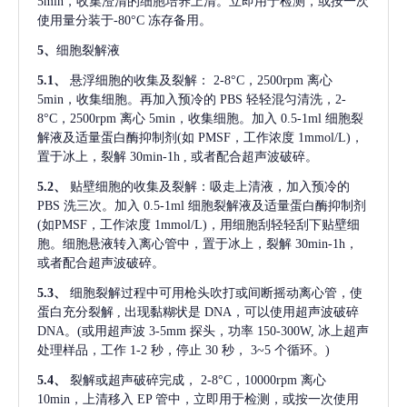
5min，收集澄清的细胞培养上清。立即用于检测，或按一次
使用量分装于-80°C 冻存备用。
5、
细胞裂解液
5.1、
悬浮细胞的收集及裂解：
2-8°C，2500rpm 离心
5min，收集细胞。再加入预冷的 PBS 轻轻混匀清洗，2-
8°C，2500rpm 离心 5min，收集细胞。加入 0.5-1ml 细胞裂
解液及适量蛋白酶抑制剂(如 PMSF，工作浓度 1mmol/L)，
置于冰上，裂解 30min-1h , 或者配合超声波破碎。
5.2、
贴壁细胞的收集及裂解：吸走上清液，加入预冷的
PBS 洗三次。加入 0.5-1ml 细胞裂解液及适量蛋白酶抑制剂
(如PMSF，工作浓度 1mmol/L)，用细胞刮轻轻刮下贴壁细
胞。细胞悬液转入离心管中，置于冰上，裂解 30min-1h，
或者配合超声波破碎。
5.3、
细胞裂解过程中可用枪头吹打或间断摇动离心管，使
蛋白充分裂解
, 出现黏糊状是 DNA，可以使用超声波破碎
DNA。(或用超声波 3-5mm 探头，功率 150-300W, 冰上超声
处理样品，工作 1-2 秒，停止 30 秒， 3~5 个循环。)
5.4、
裂解或超声破碎完成，
2-8°C，10000rpm 离心
10min，上清移入 EP 管中，立即用于检测，或按一次使用