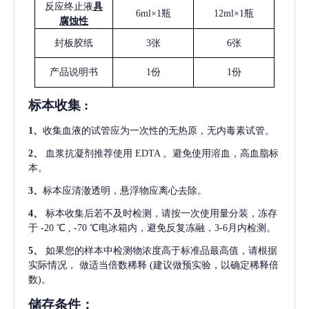
反应终止液
具
6ml×1瓶
12ml×1瓶
腐蚀性
封板胶纸
3张
6张
产品说明书
1份
1份
标本收集
:
1
、
收集血液的试管应为一次性的无热原，无内毒素试管。
2
、
血浆抗凝剂推荐使用
EDTA 。避免使用溶血，高血脂标
本。
3
、
标本应清澈透明，悬浮物应离心去除。
4
、
标本收集后若不及时检测，请按一次使用量分装，冻存
于
-20 ℃ , -70 ℃电冰箱内，避免反复冻融，3-6月内检测。
5
、
如果您的样本中检测物浓度高于标准品最高值，请根据
实际情况，
做适当倍数稀释
(建议做预实验，以确定稀释倍
数)。
储存条件：