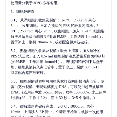
使用量分装于-80°C 冻存备用。
5、
细胞裂解液
5.1、
悬浮细胞的收集及裂解：
2-8°C，2500rpm 离心
5min，收集细胞。再加入预冷的 PBS 轻轻混匀清洗，2-
8°C，2500rpm 离心 5min，收集细胞。加入 0.5-1ml 细胞裂
解液及适量蛋白酶抑制剂(如 PMSF，工作浓度 1mmol/L)，
置于冰上，裂解 30min-1h , 或者配合超声波破碎。
5.2、
贴壁细胞的收集及裂解：吸走上清液，加入预冷的
PBS 洗三次。加入 0.5-1ml 细胞裂解液及适量蛋白酶抑制剂
(如PMSF，工作浓度 1mmol/L)，用细胞刮轻轻刮下贴壁细
胞。细胞悬液转入离心管中，置于冰上，裂解 30min-1h，
或者配合超声波破碎。
5.3、
细胞裂解过程中可用枪头吹打或间断摇动离心管，使
蛋白充分裂解
, 出现黏糊状是 DNA，可以使用超声波破碎
DNA。(或用超声波 3-5mm 探头，功率 150-300W, 冰上超声
处理样品，工作 1-2 秒，停止 30 秒， 3~5 个循环。)
5.4、
裂解或超声破碎完成，
2-8°C，10000rpm 离心
10min，上清移入 EP 管中，立即用于检测，或按一次使用