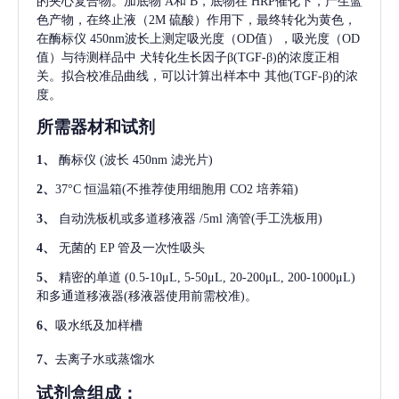
的夹心复合物。加底物 A和 B，底物在 HRP催化下，产生蓝
色产物，在终止液（2M 硫酸）作用下，最终转化为黄色，
在酶标仪 450nm波长上测定吸光度（OD值），吸光度（OD
值）与待测样品中
犬转化生长因子β(TGF-β)
的浓度正相
关。拟合校准品曲线，可以计算出样本中
其他(TGF-β)
的浓
度。
所需器材和试剂
1、
酶标仪
(波长 450nm 滤光片)
2、
37°C 恒温箱(不推荐使用细胞用 CO2 培养箱)
3、
自动洗板机或多道移液器
/5ml 滴管(手工洗板用)
4、
无菌的
EP 管及一次性吸头
5、
精密的单道
(0.5-10μL, 5-50μL, 20-200μL, 200-1000μL)
和多通道移液器(移液器使用前需校准)。
6、
吸水纸及加样槽
7、
去离子水或蒸馏水
试剂盒组成：