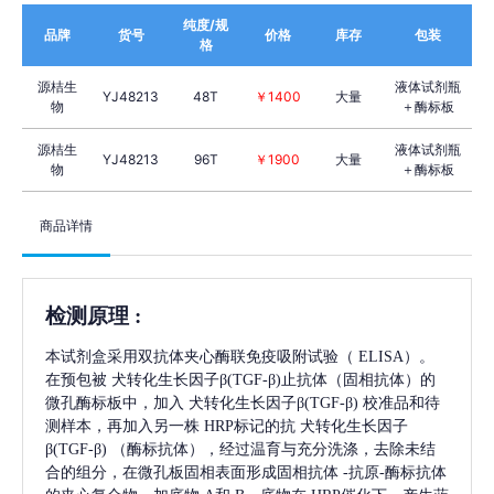
纯度/规
品牌
货号
价格
库存
包装
格
源桔生
液体试剂瓶
YJ48213
48T
￥1400
大量
物
＋酶标板
源桔生
液体试剂瓶
YJ48213
96T
￥1900
大量
物
＋酶标板
商品详情
检测原理
:
本试剂盒采用双抗体夹心酶联免疫吸附试验（
ELISA）。
在预包被
犬转化生长因子β(TGF-β)
止抗体（固相抗体）的
微孔酶标板中，加入
犬转化生长因子β(TGF-β)
校准品和待
测样本，再加入另一株
HRP标记的抗
犬转化生长因子
β(TGF-β)
（酶标抗体），经过温育与充分洗涤，去除未结
合的组分，在微孔板固相表面形成固相抗体
-抗原-酶标抗体