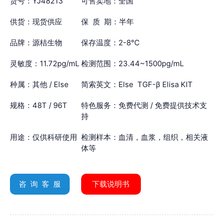
货号：YJ48213
可售卖地：全国
供货：现货供应
保 质 期：半年
品牌：源桔生物
保存温度：2-8℃
灵敏度：11.72pg/mL
检测范围：23.44~1500pg/mL
种属：其他 / Else
简索英文：Else TGF-β Elisa KIT
规格：48T / 96T
特色服务：免费代测 / 免费提供技术支
持
用途：仅供科研使用
检测样本：血清，血浆，组织，相关液
体等
咨 询 客 服
下载说明书