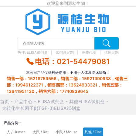
欢迎您来到源桔生物！
热搜:
ELISA试剂盒
试剂盒定制
免费代测
抗体定制
电话：021-54479081
本公司产品仅供科研使用，不用于人体及临床诊断！
销售一部：15216759556，销售二部：15921990938，销售三
部：19946122371，销售四部：13524933321，销售五部：
13641951130，销售六部：17740839645
首页
产品中心
ELISA试剂盒
其他ELISA试剂盒
犬转化生长因子β(TGF-β)ELISA试剂盒
产品分类：
人 / Human
大鼠 / Rat
小鼠 / Mouse
其他 / Else