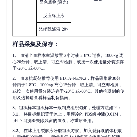
显色底物
(避光)
反应终止液
浓缩洗涤液
20×
样品采集及保存
：
1、
血清全血样本室温放置
2小时或 2-8°C 过夜。1000×g 离
心20分钟，取上清。可立即检测，或按一次使用量分装冻存
于-20°C 或-80°C。
2、
血浆抗凝剂推荐使用
EDTA-Na2/K2，样品采集后30分
钟内于2-8°C，1000×g 离心15分钟，取上清。可立即检测，
或按一次使用量分装冻存于-20°C 或-80°C。其他抗凝剂的使
用及选择请查看样品制备指南。
3、
组织样本组织样本一般制成组织匀浆，处理方法如下：
3.1、
将目标组织置于冰上，用预冷的
PBS缓冲液(0.01M，
pH=7.4)洗涤去除残留的血液，称重后备用。
3.2、
在冰上用裂解液研磨组织匀浆。加入裂解液的体积取