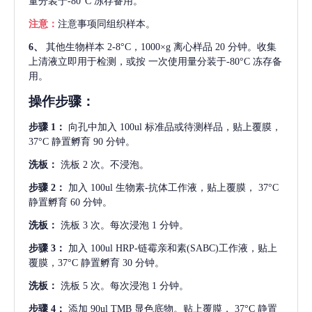
量分装于-80°C 冻存备用。
注意：
注意事项同组织样本。
6、
其他生物样本
2-8°C，1000×g 离心样品 20 分钟。收集
上清液立即用于检测，或按 一次使用量分装于-80°C 冻存备
用。
操作步骤：
步骤
1：
向孔中加入
100ul 标准品或待测样品，贴上覆膜，
37°C 静置孵育 90 分钟。
洗板：
洗板
2 次。不浸泡。
步骤
2：
加入
100ul 生物素-抗体工作液，贴上覆膜， 37°C
静置孵育 60 分钟。
洗板：
洗板
3 次。每次浸泡 1 分钟。
步骤
3：
加入
100ul HRP-链霉亲和素(SABC)工作液，贴上
覆膜，37°C 静置孵育 30 分钟。
洗板：
洗板
5 次。每次浸泡 1 分钟。
步骤
4：
添加
90ul TMB 显色底物。贴上覆膜， 37°C 静置