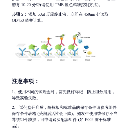
孵育 10-20 分钟(请使用 TMB 显色精准控制方法)。
步骤
5：
添加
50ul 反应终止液。立即在 450nm 处读取
OD450 值并计算。
注意事项
：
1、
使用不同的试剂盒时，需先做好标记，防止组分混用，
导致实验失败。
2、
试剂盒开启后，酶标板和标准品的保存条件请参考组件
保存条件表格
(受潮后活性会下降)。如发生使用或保存不当
导致组件缺损，可申请购买配套组件
(如 E002 冻干标准
品)。