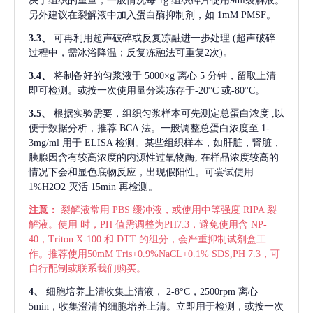
决于组织的重量，一般情况每
1g 组织碎片使用9ml裂解液。
另外建议在裂解液中加入蛋白酶抑制剂，如 1mM PMSF。
3.3、
可再利用超声破碎或反复冻融进一步处理
(超声破碎
过程中，需冰浴降温；反复冻融法可重复2次)。
3.4、
将制备好的匀浆液于
5000×g 离心 5 分钟，留取上清
即可检测。或按一次使用量分装冻存于-20°C 或-80°C。
3.5、
根据实验需要，组织匀浆样本可先测定总蛋白浓度
,以
便于数据分析，推荐 BCA 法。一般调整总蛋白浓度至 1-
3mg/ml 用于 ELISA 检测。某些组织样本，如肝脏，肾脏，
胰腺因含有较高浓度的内源性过氧物酶, 在样品浓度较高的
情况下会和显色底物反应，出现假阳性。可尝试使用
1%H2O2 灭活 15min 再检测。
注意：
裂解液常用
PBS 缓冲液，或使用中等强度 RIPA 裂
解液。使用 时，PH 值需调整为PH7.3，避免使用含 NP-
40，Triton X-100 和 DTT 的组分，会严重抑制试剂盒工
作。推荐使用50mM Tris+0.9%NaCL+0.1% SDS,PH 7.3，可
自行配制或联系我们购买。
4、
细胞培养上清收集上清液，
2-8°C，2500rpm 离心
5min，收集澄清的细胞培养上清。立即用于检测，或按一次