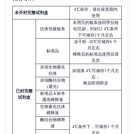
4℃保存，请在保质期内
未开封完整试剂盒
使用
未用完的板条放回带拉链
抗体包被板条
铝箔袋，封好口
4℃条件
下可储存1个月左右
冻干粉
-20℃可储存6 个
月左右，
标准品
稀释后的标准品使用后请
丢弃
浓缩生物素化
浓缩液
4℃可储存1个月左
抗体
右，
浓缩酶结合物
释后即用即弃
(避光)
已
封完整
标准品＆标本
试剂盒
通用稀释液
生物素化抗体
稀释液
酶结合物稀释
液
4℃条件下，可储存1 个月
左右