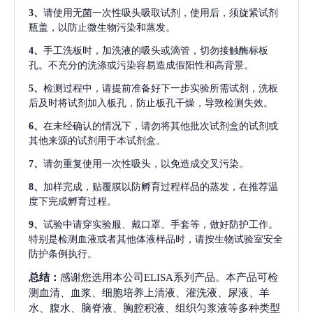
3、
请使用无菌一次性吸头吸取试剂，使用后，须旋紧试剂
瓶盖，以防止微生物污染和蒸发。
4、
手工洗板时，加洗液的吸头或滴管，切勿接触酶标板
孔。不充分的洗涤或污染容易造成假阳性和高背景。
5、
检测过程中，请提前准备好下一步实验所需试剂，洗板
后及时将试剂加入板孔，防止板孔干燥，导致检测失效。
6、
在未经确认的情况下，请勿将其他批次试剂盒的试剂或
其他来源的试剂用于本试剂盒。
7、
请勿重复使用一次性吸头，以免造成交叉污染。
8、
加样完成，贴覆膜以防孵育过程样品的蒸发，在推荐温
度下完成孵育过程。
9、
试验中请穿实验服、戴口罩、手套等，做好防护工作。
特别是检测血液或者其他体液样品时，请按生物试验室安全
防护条例执行。
总结：
感谢您选用本公司ELISA系列产品。本产品可检
测血清、血浆、细胞培养上清液、灌洗液、尿液、羊
水、腹水、脑脊液、胸腔积液、组织匀浆液等多种类型