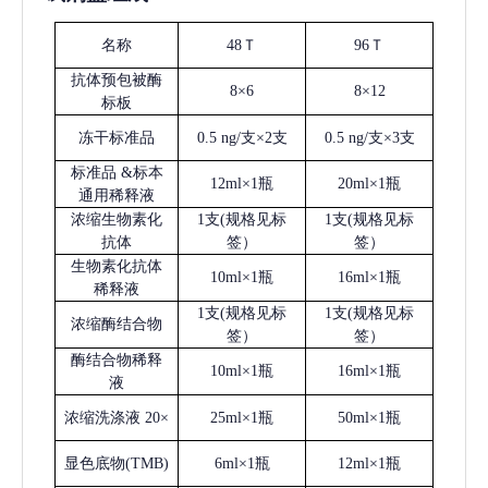
名称
48Ｔ
96Ｔ
抗体预包被酶
8×6
8×12
标板
冻干标准品
0.5 ng/支×2支
0.5 ng/支×3支
标准品
&标本
12ml×1瓶
20ml×1瓶
通用稀释液
浓缩生物素化
1支(规格见标
1支(规格见标
抗体
签）
签）
生物素化抗体
10ml×1瓶
16ml×1瓶
稀释液
1支(规格见标
1支(规格见标
浓缩酶结合物
签）
签）
酶结合物稀释
10ml×1瓶
16ml×1瓶
液
浓缩洗涤液
20×
25ml×1瓶
50ml×1瓶
显色底物
(
TMB
)
6ml×1瓶
12ml×1瓶