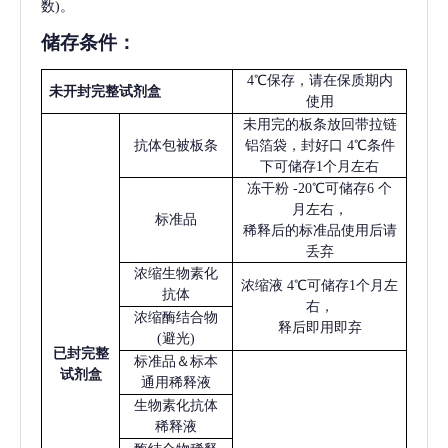
数)。
储存条件：
4℃保存，请在保质期内
未开封完整试剂盒
使用
未用完的板条放回带拉链
抗体包被板条
铝箔袋，封好口
4℃条件
下可储存1个月左右
冻干粉
-20℃可储存6 个
月左右，
标准品
稀释后的标准品使用后请
丢弃
浓缩生物素化
浓缩液
4℃可储存1个月左
抗体
右，
浓缩酶结合物
释后即用即弃
(避光)
已
封完整
标准品＆标本
试剂盒
通用稀释液
生物素化抗体
稀释液