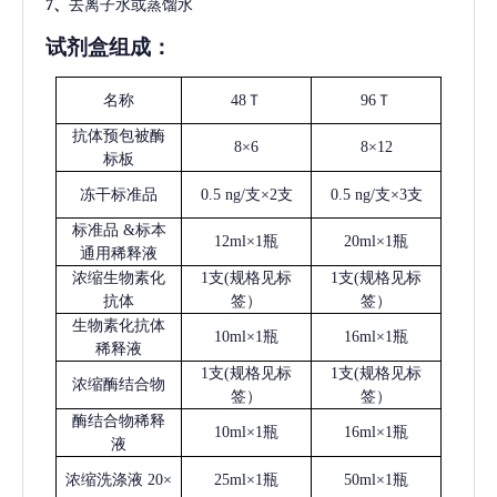
7、
去离子水或蒸馏水
试剂盒组成：
名称
48Ｔ
96Ｔ
抗体预包被酶
8×6
8×12
标板
冻干标准品
0.5 ng/支×2支
0.5 ng/支×3支
标准品
&标本
12ml×1瓶
20ml×1瓶
通用稀释液
浓缩生物素化
1支(规格见标
1支(规格见标
抗体
签）
签）
生物素化抗体
10ml×1瓶
16ml×1瓶
稀释液
1支(规格见标
1支(规格见标
浓缩酶结合物
签）
签）
酶结合物稀释
10ml×1瓶
16ml×1瓶
液
浓缩洗涤液
20×
25ml×1瓶
50ml×1瓶