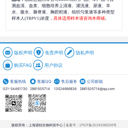
测血清、血浆、细胞培养上清液、灌洗液、尿液、羊
水、腹水、脑脊液、胸腔积液、组织匀浆液等多种类型
样本人(TRPV1)浓度，
具体适用样本请咨询本商铺
。
版权声明
免责声明
隐私声明
购买FAQ
用户协议
客服热线
客服QQ
售后服务
公司邮箱
021-54461730
2881505714
13524666836
2881505714@qq.com
版权所有：上海源桔生物科技中心 |
备案号：沪ICP备2024098206号