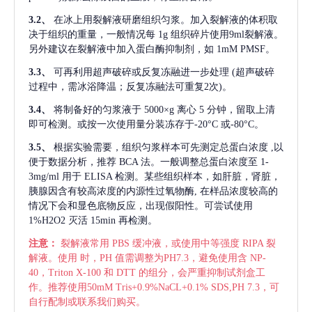
3.2、
在冰上用裂解液研磨组织匀浆。加入裂解液的体积取
决于组织的重量，一般情况每
1g 组织碎片使用9ml裂解液。
另外建议在裂解液中加入蛋白酶抑制剂，如 1mM PMSF。
3.3、
可再利用超声破碎或反复冻融进一步处理
(超声破碎
过程中，需冰浴降温；反复冻融法可重复2次)。
3.4、
将制备好的匀浆液于
5000×g 离心 5 分钟，留取上清
即可检测。或按一次使用量分装冻存于-20°C 或-80°C。
3.5、
根据实验需要，组织匀浆样本可先测定总蛋白浓度
,以
便于数据分析，推荐 BCA 法。一般调整总蛋白浓度至 1-
3mg/ml 用于 ELISA 检测。某些组织样本，如肝脏，肾脏，
胰腺因含有较高浓度的内源性过氧物酶, 在样品浓度较高的
情况下会和显色底物反应，出现假阳性。可尝试使用
1%H2O2 灭活 15min 再检测。
注意：
裂解液常用
PBS 缓冲液，或使用中等强度 RIPA 裂
解液。使用 时，PH 值需调整为PH7.3，避免使用含 NP-
40，Triton X-100 和 DTT 的组分，会严重抑制试剂盒工
作。推荐使用50mM Tris+0.9%NaCL+0.1% SDS,PH 7.3，可
自行配制或联系我们购买。