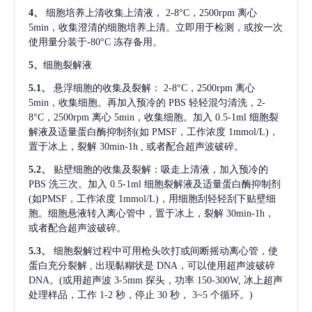
4、
细胞培养上清收集上清液，
2-8°C，2500rpm 离心
5min，收集澄清的细胞培养上清。立即用于检测，或按一次
使用量分装于-80°C 冻存备用。
5、
细胞裂解液
5.1、
悬浮细胞的收集及裂解：
2-8°C，2500rpm 离心
5min，收集细胞。再加入预冷的 PBS 轻轻混匀清洗，2-
8°C，2500rpm 离心 5min，收集细胞。加入 0.5-1ml 细胞裂
解液及适量蛋白酶抑制剂(如 PMSF，工作浓度 1mmol/L)，
置于冰上，裂解 30min-1h , 或者配合超声波破碎。
5.2、
贴壁细胞的收集及裂解：吸走上清液，加入预冷的
PBS 洗三次。加入 0.5-1ml 细胞裂解液及适量蛋白酶抑制剂
(如PMSF，工作浓度 1mmol/L)，用细胞刮轻轻刮下贴壁细
胞。细胞悬液转入离心管中，置于冰上，裂解 30min-1h，
或者配合超声波破碎。
5.3、
细胞裂解过程中可用枪头吹打或间断摇动离心管，使
蛋白充分裂解
, 出现黏糊状是 DNA，可以使用超声波破碎
DNA。(或用超声波 3-5mm 探头，功率 150-300W, 冰上超声
处理样品，工作 1-2 秒，停止 30 秒， 3~5 个循环。)