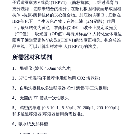
子通道亚家族V成员1(TRPV1)
（酶标抗体），经过温育与
充分洗涤，去除未结合的组分，在微孔板固相表面形成固相
抗体
-抗原-酶标抗体的夹心复合物。加底物 A和 B，底物在
HRP催化下，产生蓝色产物，在终止液（2M 硫酸）作用
下，最终转化为黄色，在酶标仪 450nm波长上测定吸光度
（OD值），吸光度（OD值）与待测样品中
人转化受体电位
阳离子通道亚家族V成员1(TRPV1)
的浓度正相关。拟合校准
品曲线，可以计算出样本中
人(TRPV1)
的浓度。
所需器材和试剂
1、
酶标仪
(波长 450nm 滤光片)
2、
37°C 恒温箱(不推荐使用细胞用 CO2 培养箱)
3、
自动洗板机或多道移液器
/5ml 滴管(手工洗板用)
4、
无菌的
EP 管及一次性吸头
5、
精密的单道
(0.5-10μL, 5-50μL, 20-200μL, 200-1000μL)
和多通道移液器(移液器使用前需校准)。
6、
吸水纸及加样槽