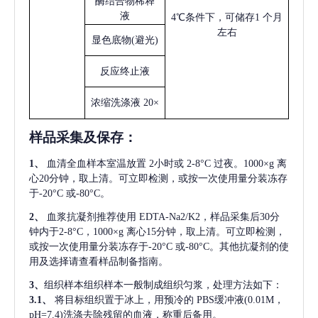
酶结合物稀释
液
4℃条件下，可储存1 个月
左右
显色底物
(避光)
反应终止液
浓缩洗涤液
20×
样品采集及保存
：
1、
血清全血样本室温放置
2小时或 2-8°C 过夜。1000×g 离
心20分钟，取上清。可立即检测，或按一次使用量分装冻存
于-20°C 或-80°C。
2、
血浆抗凝剂推荐使用
EDTA-Na2/K2，样品采集后30分
钟内于2-8°C，1000×g 离心15分钟，取上清。可立即检测，
或按一次使用量分装冻存于-20°C 或-80°C。其他抗凝剂的使
用及选择请查看样品制备指南。
3、
组织样本组织样本一般制成组织匀浆，处理方法如下：
3.1、
将目标组织置于冰上，用预冷的
PBS缓冲液(0.01M，
pH=7.4)洗涤去除残留的血液，称重后备用。