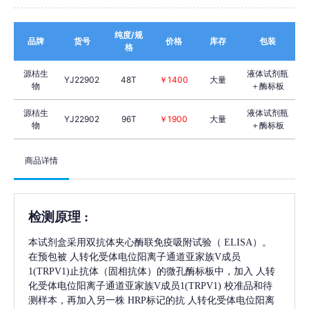
纯度/规
品牌
货号
价格
库存
包装
格
源桔生
液体试剂瓶
YJ22902
48T
￥1400
大量
物
＋酶标板
源桔生
液体试剂瓶
YJ22902
96T
￥1900
大量
物
＋酶标板
商品详情
检测原理
:
本试剂盒采用双抗体夹心酶联免疫吸附试验（
ELISA）。
在预包被
人转化受体电位阳离子通道亚家族V成员
1(TRPV1)
止抗体（固相抗体）的微孔酶标板中，加入
人转
化受体电位阳离子通道亚家族V成员1(TRPV1)
校准品和待
测样本，再加入另一株
HRP标记的抗
人转化受体电位阳离