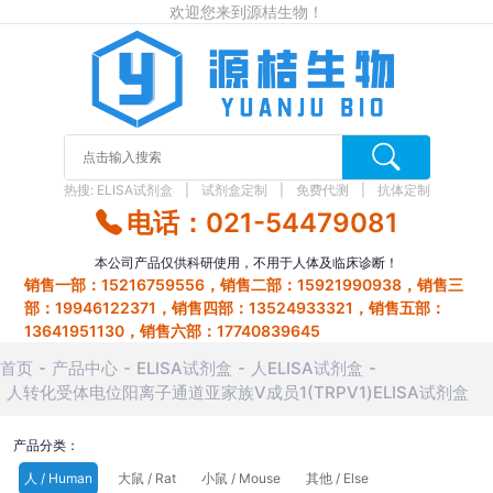
欢迎您来到源桔生物！
热搜:
ELISA试剂盒
试剂盒定制
免费代测
抗体定制
电话：021-54479081
本公司产品仅供科研使用，不用于人体及临床诊断！
销售一部：15216759556，销售二部：15921990938，销售三
部：19946122371，销售四部：13524933321，销售五部：
13641951130，销售六部：17740839645
首页
产品中心
ELISA试剂盒
人ELISA试剂盒
人转化受体电位阳离子通道亚家族V成员1(TRPV1)ELISA试剂盒
产品分类：
人 / Human
大鼠 / Rat
小鼠 / Mouse
其他 / Else