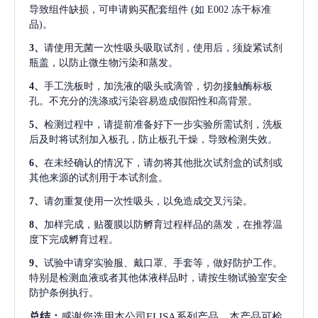
导致组件缺损，可申请购买配套组件
(如 E002 冻干标准
品)。
3、
请使用无菌一次性吸头吸取试剂，使用后，须旋紧试剂
瓶盖，以防止微生物污染和蒸发。
4、
手工洗板时，加洗液的吸头或滴管，切勿接触酶标板
孔。不充分的洗涤或污染容易造成假阳性和高背景。
5、
检测过程中，请提前准备好下一步实验所需试剂，洗板
后及时将试剂加入板孔，防止板孔干燥，导致检测失效。
6、
在未经确认的情况下，请勿将其他批次试剂盒的试剂或
其他来源的试剂用于本试剂盒。
7、
请勿重复使用一次性吸头，以免造成交叉污染。
8、
加样完成，贴覆膜以防孵育过程样品的蒸发，在推荐温
度下完成孵育过程。
9、
试验中请穿实验服、戴口罩、手套等，做好防护工作。
特别是检测血液或者其他体液样品时，请按生物试验室安全
防护条例执行。
总结：
感谢您选用本公司ELISA系列产品。本产品可检