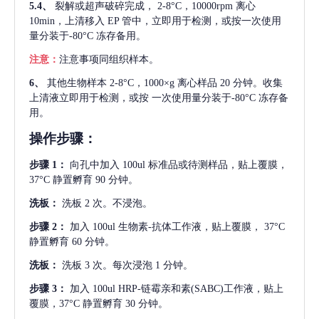
5.4、
裂解或超声破碎完成，
2-8°C，10000rpm 离心
10min，上清移入 EP 管中，立即用于检测，或按一次使用
量分装于-80°C 冻存备用。
注意：
注意事项同组织样本。
6、
其他生物样本
2-8°C，1000×g 离心样品 20 分钟。收集
上清液立即用于检测，或按 一次使用量分装于-80°C 冻存备
用。
操作步骤：
步骤
1：
向孔中加入
100ul 标准品或待测样品，贴上覆膜，
37°C 静置孵育 90 分钟。
洗板：
洗板
2 次。不浸泡。
步骤
2：
加入
100ul 生物素-抗体工作液，贴上覆膜， 37°C
静置孵育 60 分钟。
洗板：
洗板
3 次。每次浸泡 1 分钟。
步骤
3：
加入
100ul HRP-链霉亲和素(SABC)工作液，贴上
覆膜，37°C 静置孵育 30 分钟。