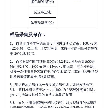
显色底物
(避光)
反应终止液
浓缩洗涤液
20×
样品采集及保存
：
1、
血清全血样本室温放置
2小时或 2-8°C 过夜。1000×g 离
心20分钟，取上清。可立即检测，或按一次使用量分装冻存
于-20°C 或-80°C。
2、
血浆抗凝剂推荐使用
EDTA-Na2/K2，样品采集后30分
钟内于2-8°C，1000×g 离心15分钟，取上清。可立即检测，
或按一次使用量分装冻存于-20°C 或-80°C。其他抗凝剂的使
用及选择请查看样品制备指南。
3、
组织样本组织样本一般制成组织匀浆，处理方法如下：
3.1、
将目标组织置于冰上，用预冷的
PBS缓冲液(0.01M，
pH=7.4)洗涤去除残留的血液，称重后备用。
3.2、
在冰上用裂解液研磨组织匀浆。加入裂解液的体积取
决于组织的重量，一般情况每
1g 组织碎片使用9ml裂解液。