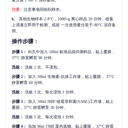
量分装于-80°C 冻存备用。
注意：
注意事项同组织样本。
6、
其他生物样本
2-8°C，1000×g 离心样品 20 分钟。收集
上清液立即用于检测，或按 一次使用量分装于-80°C 冻存备
用。
操作步骤：
步骤
1：
向孔中加入
100ul 标准品或待测样品，贴上覆膜，
37°C 静置孵育 90 分钟。
洗板：
洗板
2 次。不浸泡。
步骤
2：
加入
100ul 生物素-抗体工作液，贴上覆膜， 37°C
静置孵育 60 分钟。
洗板：
洗板
3 次。每次浸泡 1 分钟。
步骤
3：
加入
100ul HRP-链霉亲和素(SABC)工作液，贴上
覆膜，37°C 静置孵育 30 分钟。
洗板：
洗板
5 次。每次浸泡 1 分钟。
步骤
4：
添加
90ul TMB 显色底物。贴上覆膜， 37°C 静置