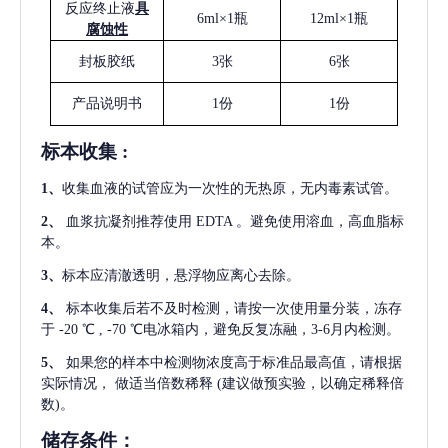
反应终止液
具
6ml×1瓶
12ml×1瓶
腐蚀性
封板胶纸
3张
6张
产品说明书
1份
1份
标本收集
:
1
、
收集血液的试管应为一次性的无热原，无内毒素试管。
2
、
血浆抗凝剂推荐使用
EDTA 。避免使用溶血，高血脂标
本。
3
、
标本应清澈透明，悬浮物应离心去除。
4
、
标本收集后若不及时检测，请按一次使用量分装，冻存
于
-20 ℃ , -70 ℃电冰箱内，避免反复冻融，3-6月内检测。
5
、
如果您的样本中检测物浓度高于标准品最高值，请根据
实际情况，
做适当倍数稀释
(建议做预实验，以确定稀释倍
数)。
储存条件：