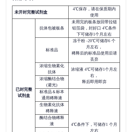
4℃保存，请在保质期内
未开封完整试剂盒
使用
未用完的板条放回带拉链
抗体包被板条
铝箔袋，封好口
4℃条件
下可储存1个月左右
冻干粉
-20℃可储存6 个
月左右，
标准品
稀释后的标准品使用后请
丢弃
浓缩生物素化
浓缩液
4℃可储存1个月左
抗体
右，
浓缩酶结合物
释后即用即弃
(避光)
已
封完整
标准品＆标本
试剂盒
通用稀释液
生物素化抗体
稀释液
酶结合物稀释
液
4℃条件下，可储存1 个月
左右