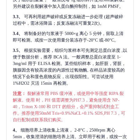
另外建议在裂解液中加入蛋白酶抑制剂，如 1mM PMSF。
3.3、
可再利用超声破碎或反复冻融进一步处理
(超声破碎
过程中，需冰浴降温；反复冻融法可重复2次)。
3.4、
将制备好的匀浆液于
5000×g 离心 5 分钟，留取上清
即可检测。或按一次使用量分装冻存于-20°C 或-80°C。
3.5、
根据实验需要，组织匀浆样本可先测定总蛋白浓度
,以
便于数据分析，推荐 BCA 法。一般调整总蛋白浓度至 1-
3mg/ml 用于 ELISA 检测。某些组织样本，如肝脏，肾脏，
胰腺因含有较高浓度的内源性过氧物酶, 在样品浓度较高的
情况下会和显色底物反应，出现假阳性。可尝试使用
1%H2O2 灭活 15min 再检测。
注意：
裂解液常用
PBS 缓冲液，或使用中等强度 RIPA 裂
解液。使用 时，PH 值需调整为PH7.3，避免使用含 NP-
40，Triton X-100 和 DTT 的组分，会严重抑制试剂盒工
作。推荐使用50mM Tris+0.9%NaCL+0.1% SDS,PH 7.3，可
自行配制或联系我们购买。
4、
细胞培养上清收集上清液，
2-8°C，2500rpm 离心
5min，收集澄清的细胞培养上清。立即用于检测，或按一次