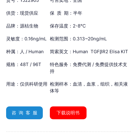
货号：YJ22905
可售卖地：全国
供货：现货供应
保 质 期：半年
品牌：源桔生物
保存温度：2-8℃
灵敏度：0.16ng/mL
检测范围：0.313~20ng/mL
种属：人 / Human
简索英文：Human TGFβR2 Elisa KIT
规格：48T / 96T
特色服务：免费代测 / 免费提供技术支
持
用途：仅供科研使用
检测样本：血清，血浆，组织，相关液
体等
咨 询 客 服
下载说明书