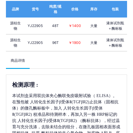
纯度/规
品牌
货号
价格
库存
包装
格
源桔生
液体试剂瓶
YJ22905
48T
￥1400
大量
物
＋酶标板
源桔生
液体试剂瓶
YJ22905
96T
￥1900
大量
物
＋酶标板
商品详情
检测原理
:
本试剂盒采用双抗体夹心酶联免疫吸附试验（
ELISA）。
在预包被
人转化生长因子β受体Ⅱ(TGFβR2)
止抗体（固相抗
体）的微孔酶标板中，加入
人转化生长因子β受体
Ⅱ(TGFβR2)
校准品和待测样本，再加入另一株
HRP标记的
抗
人转化生长因子β受体Ⅱ(TGFβR2)
（酶标抗体），经过温
育与充分洗涤，去除未结合的组分，在微孔板固相表面形成