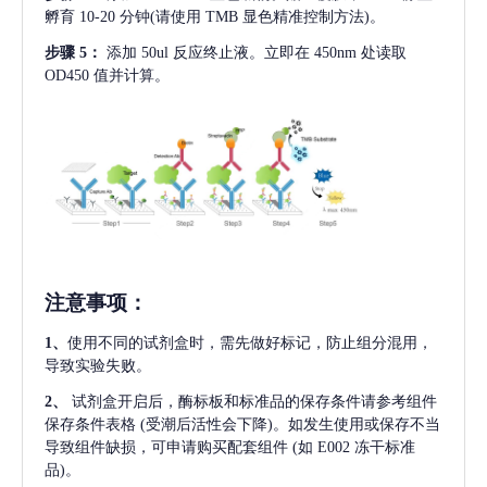
孵育 10-20 分钟(请使用 TMB 显色精准控制方法)。
步骤
5：
添加
50ul 反应终止液。立即在 450nm 处读取
OD450 值并计算。
注意事项
：
1、
使用不同的试剂盒时，需先做好标记，防止组分混用，
导致实验失败。
2、
试剂盒开启后，酶标板和标准品的保存条件请参考组件
保存条件表格
(受潮后活性会下降)。如发生使用或保存不当
导致组件缺损，可申请购买配套组件
(如 E002 冻干标准
品)。