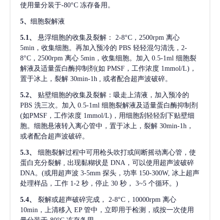
使用量分装于-80°C 冻存备用。
5、
细胞裂解液
5.1、
悬浮细胞的收集及裂解：
2-8°C，2500rpm 离心
5min，收集细胞。再加入预冷的 PBS 轻轻混匀清洗，2-
8°C，2500rpm 离心 5min，收集细胞。加入 0.5-1ml 细胞裂
解液及适量蛋白酶抑制剂(如 PMSF，工作浓度 1mmol/L)，
置于冰上，裂解 30min-1h , 或者配合超声波破碎。
5.2、
贴壁细胞的收集及裂解：吸走上清液，加入预冷的
PBS 洗三次。加入 0.5-1ml 细胞裂解液及适量蛋白酶抑制剂
(如PMSF，工作浓度 1mmol/L)，用细胞刮轻轻刮下贴壁细
胞。细胞悬液转入离心管中，置于冰上，裂解 30min-1h，
或者配合超声波破碎。
5.3、
细胞裂解过程中可用枪头吹打或间断摇动离心管，使
蛋白充分裂解
, 出现黏糊状是 DNA，可以使用超声波破碎
DNA。(或用超声波 3-5mm 探头，功率 150-300W, 冰上超声
处理样品，工作 1-2 秒，停止 30 秒， 3~5 个循环。)
5.4、
裂解或超声破碎完成，
2-8°C，10000rpm 离心
10min，上清移入 EP 管中，立即用于检测，或按一次使用