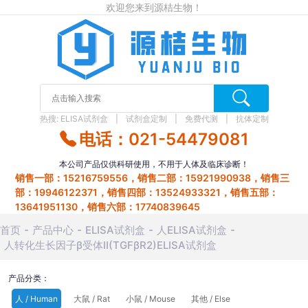
欢迎您来到源桔生物！
热搜:
ELISA试剂盒
试剂盒定制
免费代测
抗体定制
电话：021-54479081
本公司产品仅供科研使用，不用于人体及临床诊断！
销售一部：15216759556，销售二部：15921990938，销售三
部：19946122371，销售四部：13524933321，销售五部：
13641951130，销售六部：17740839645
首页
产品中心
ELISA试剂盒
人ELISA试剂盒
人转化生长因子β受体Ⅱ(TGFβR2)ELISA试剂盒
产品分类：
人 / Human
大鼠 / Rat
小鼠 / Mouse
其他 / Else