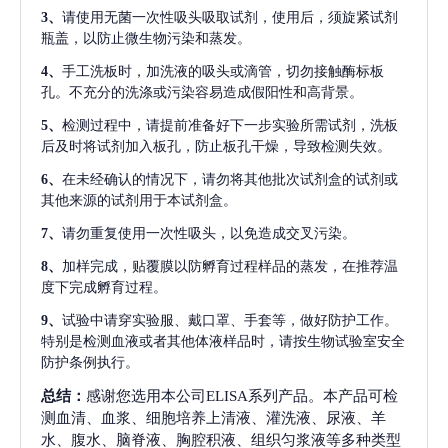
3、
请使用无菌一次性吸头吸取试剂，使用后，须旋紧试剂
瓶盖，以防止微生物污染和蒸发。
4、
手工洗板时，加洗液的吸头或滴管，切勿接触酶标板
孔。不充分的洗涤或污染容易造成假阳性和高背景。
5、
检测过程中，请提前准备好下一步实验所需试剂，洗板
后及时将试剂加入板孔，防止板孔干燥，导致检测失效。
6、
在未经确认的情况下，请勿将其他批次试剂盒的试剂或
其他来源的试剂用于本试剂盒。
7、
请勿重复使用一次性吸头，以免造成交叉污染。
8、
加样完成，贴覆膜以防孵育过程样品的蒸发，在推荐温
度下完成孵育过程。
9、
试验中请穿实验服、戴口罩、手套等，做好防护工作。
特别是检测血液或者其他体液样品时，请按生物试验室安全
防护条例执行。
总结：
感谢您选用本公司ELISA系列产品。本产品可检
测血清、血浆、细胞培养上清液、灌洗液、尿液、羊
水、腹水、脑脊液、胸腔积液、组织匀浆液等多种类型