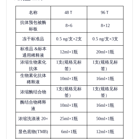
名称
48Ｔ
96Ｔ
抗体预包被酶
8×6
8×12
标板
冻干标准品
0.5 ng/支×2支
0.5 ng/支×3支
标准品
&标本
12ml×1瓶
20ml×1瓶
通用稀释液
浓缩生物素化
1支(规格见标
1支(规格见标
抗体
签）
签）
生物素化抗体
10ml×1瓶
16ml×1瓶
稀释液
1支(规格见标
1支(规格见标
浓缩酶结合物
签）
签）
酶结合物稀释
10ml×1瓶
16ml×1瓶
液
浓缩洗涤液
20×
25ml×1瓶
50ml×1瓶
显色底物
(
TMB
)
6ml×1瓶
12ml×1瓶