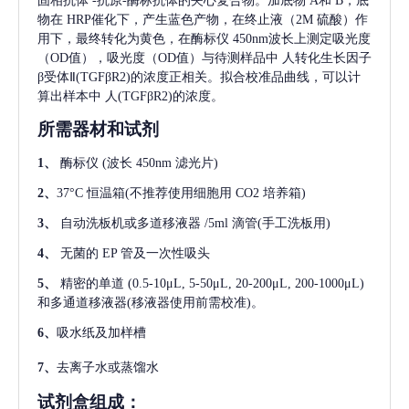
固相抗体
-抗原-酶标抗体的夹心复合物。加底物 A和 B，底
物在 HRP催化下，产生蓝色产物，在终止液（2M 硫酸）作
用下，最终转化为黄色，在酶标仪 450nm波长上测定吸光度
（OD值），吸光度（OD值）与待测样品中
人转化生长因子
β受体Ⅱ(TGFβR2)
的浓度正相关。拟合校准品曲线，可以计
算出样本中
人(TGFβR2)
的浓度。
所需器材和试剂
1、
酶标仪
(波长 450nm 滤光片)
2、
37°C 恒温箱(不推荐使用细胞用 CO2 培养箱)
3、
自动洗板机或多道移液器
/5ml 滴管(手工洗板用)
4、
无菌的
EP 管及一次性吸头
5、
精密的单道
(0.5-10μL, 5-50μL, 20-200μL, 200-1000μL)
和多通道移液器(移液器使用前需校准)。
6、
吸水纸及加样槽
7、
去离子水或蒸馏水
试剂盒组成：