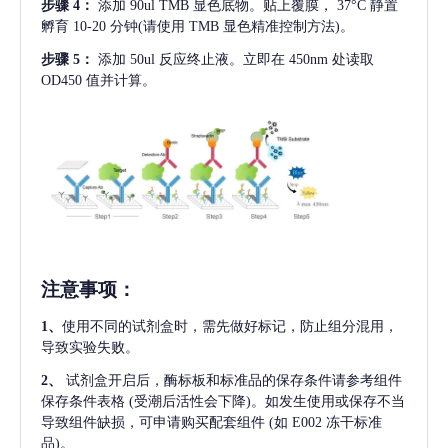
步骤
4：
添加
90ul TMB 显色底物。贴上覆膜， 37°C 静置
孵育 10-20 分钟(请使用 TMB 显色精准控制方法)。
步骤
5：
添加
50ul 反应终止液。立即在 450nm 处读取
OD450 值并计算。
注意事项
：
1、
使用不同的试剂盒时，需先做好标记，防止组分混用，
导致实验失败。
2、
试剂盒开启后，酶标板和标准品的保存条件请参考组件
保存条件表格
(受潮后活性会下降)。如发生使用或保存不当
导致组件缺损，可申请购买配套组件
(如 E002 冻干标准
品)。