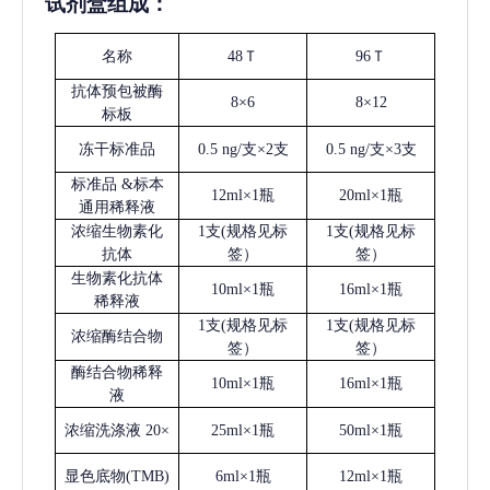
试剂盒组成：
名称
48Ｔ
96Ｔ
抗体预包被酶
8×6
8×12
标板
冻干标准品
0.5 ng/支×2支
0.5 ng/支×3支
标准品
&标本
12ml×1瓶
20ml×1瓶
通用稀释液
浓缩生物素化
1支(规格见标
1支(规格见标
抗体
签）
签）
生物素化抗体
10ml×1瓶
16ml×1瓶
稀释液
1支(规格见标
1支(规格见标
浓缩酶结合物
签）
签）
酶结合物稀释
10ml×1瓶
16ml×1瓶
液
浓缩洗涤液
20×
25ml×1瓶
50ml×1瓶
显色底物
(
TMB
)
6ml×1瓶
12ml×1瓶