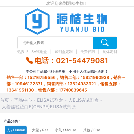
欢迎您来到源桔生物！
热搜:
ELISA试剂盒
试剂盒定制
免费代测
抗体定制
电话：021-54479081
本公司产品仅供科研使用，不用于人体及临床诊断！
销售一部：15216759556，销售二部：15921990938，销售三
部：19946122371，销售四部：13524933321，销售五部：
13641951130，销售六部：17740839645
首页
产品中心
ELISA试剂盒
人ELISA试剂盒
人着丝粒蛋白E(CENPE)ELISA试剂盒
产品分类：
人 / Human
大鼠 / Rat
小鼠 / Mouse
其他 / Else