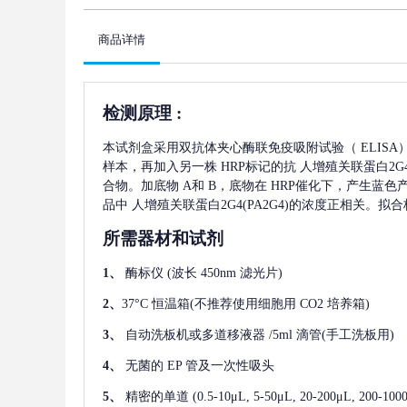
商品详情
检测原理
:
本试剂盒采用双抗体夹心酶联免疫吸附试验（
ELIS
样本，再加入另一株
HRP标记的抗
人增殖关联蛋白2G4(
合物。加底物 A和 B，底物在 HRP催化下，产生蓝
品中
人增殖关联蛋白2G4(PA2G4)
的浓度正相关。拟合
所需器材和试剂
1、
酶标仪
(波长 450nm 滤光片)
2、
37°C 恒温箱(不推荐使用细胞用 CO2 培养箱)
3、
自动洗板机或多道移液器
/5ml 滴管(手工洗板用)
4、
无菌的
EP 管及一次性吸头
5、
精密的单道
(0.5-10μL, 5-50μL, 20-200μL