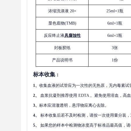
浓缩洗涤液
20×
25ml×1瓶
显色底物
(
TMB
)
6ml×1瓶
反应终止液
具腐蚀性
6ml×1瓶
封板胶纸
3张
产品说明书
1份
标本收集
:
1
、
收集血液的试管应为一次性的无热原，无内毒素试
2
、
血浆抗凝剂推荐使用
EDTA 。避免使用溶血，高
3
、
标本应清澈透明，悬浮物应离心去除。
4
、
标本收集后若不及时检测，请按一次使用量分装，
5
、
如果您的样本中检测物浓度高于标准品最高值，请