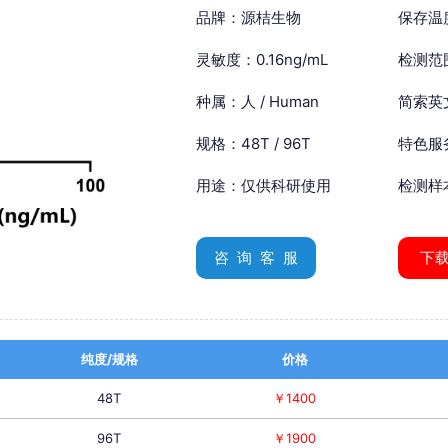
品牌：源桔生物
保存温
灵敏度：0.16ng/mL
检测范围
种属：人 / Human
简索英文：
规格：48T / 96T
特色服
用途：仅供科研使用
检测样
咨 询 客 服
下
纯度/规格
价格
48T
￥1400
96T
￥1900