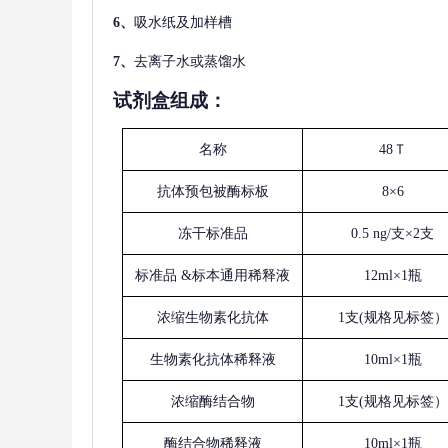
6、
吸水纸及加样槽
7、
去离子水或蒸馏水
试剂盒组成：
名称
48Ｔ
抗体预包被酶标板
8×6
冻干标准品
0.5 ng/支×2支
标准品
&标本通用稀释液
12ml×1瓶
浓缩生物素化抗体
1支(规格见标签）
生物素化抗体稀释液
10ml×1瓶
浓缩酶结合物
1支(规格见标签）
酶结合物稀释液
10ml×1瓶