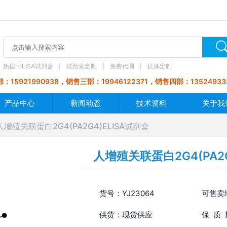
热搜:
ELISA试剂盒
试剂盒定制
免费代测
抗体定制
：15921990938，销售三部：19946122371，销售四部：13524933
产品中心
新闻动态
技术资料
关于我
人增殖关联蛋白2G4(PA2G4)ELISA试剂盒
人增殖关联蛋白2G4(PA2G
货号：YJ23064
可售卖
供货：现货供应
保 质