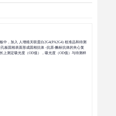
板中，加入
人增殖关联蛋白2G4(PA2G4)
校准品和待测
微孔板固相表面形成固相抗体
-抗原-酶标抗体的夹心复
m波长上测定吸光度（OD值），吸光度（OD值）与待测样