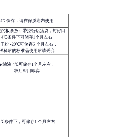
4℃保存，请在保质期内使用
完的板条放回带拉链铝箔袋，封好口
4℃条件下可储存1个月左右
冻干粉
-20℃可储存6 个月左右，
稀释后的标准品使用后请丢弃
浓缩液
4℃可储存1个月左右，
释后即用即弃
4℃条件下，可储存1 个月左右