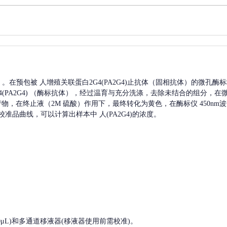
A）。在预包被
人增殖关联蛋白2G4(PA2G4)
止抗体（固相抗体）的微孔酶标
PA2G4)
（酶标抗体），经过温育与充分洗涤，去除未结合的组分，在
色产物，在终止液（2M 硫酸）作用下，最终转化为黄色，在酶标仪 450n
校准品曲线，可以计算出样本中
人(PA2G4)
的浓度。
, 200-1000μL)和多通道移液器(移液器使用前需校准)。