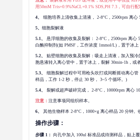
注意：
裂解液常用
PBS 缓冲液，或使用中等强度 RIPA
用50mM Tris+0.9%NaCL+0.1% SDS,PH 7.3
4、
细胞培养上清收集上清液，
2-8°C，2500rp
5、
细胞裂解液
5.1、
悬浮细胞的收集及裂解：
2-8°C，2500rpm 
白酶抑制剂(如 PMSF，工作浓度 1mmol/L)，置于冰上，
5.2、
贴壁细胞的收集及裂解：吸走上清液，加入预冷
胞悬液转入离心管中，置于冰上，裂解 30min-1h，
5.3、
细胞裂解过程中可用枪头吹打或间断摇动离心管
样品，工作 1-2 秒，停止 30 秒， 3~5 个循环。)
5.4、
裂解或超声破碎完成，
2-8°C，10000rpm
注意：
注意事项同组织样本。
6、
其他生物样本
2-8°C，1000×g 离心样品 20
操作步骤：
步骤
1：
向孔中加入
100ul 标准品或待测样品，贴上覆膜