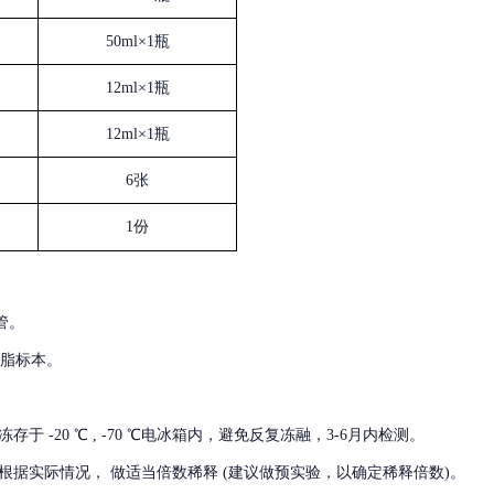
50ml×1瓶
12ml×1瓶
12ml×1瓶
6张
1份
管。
血脂标本。
冻存于
-20 ℃ , -70 ℃电冰箱内，避免反复冻融，3-6月内检测。
根据实际情况，
做适当倍数稀释
(建议做预实验，以确定稀释倍数)。