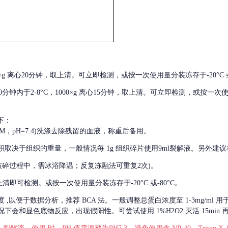
000×g 离心20分钟，取上清。可立即检测，或按一次使用量分装冻存于-20°C 或
后30分钟内于2-8°C，1000×g 离心15分钟，取上清。可立即检测，或按一次
下：
01M，pH=7.4)洗涤去除残留的血液，称重后备用。
积取决于组织的重量，一般情况每
1g 组织碎片使用9ml裂解液。另外建议
破碎过程中，需冰浴降温；反复冻融法可重复2次)。
留取上清即可检测。或按一次使用量分装冻存于-20°C 或-80°C。
度
,以便于数据分析，推荐 BCA 法。一般调整总蛋白浓度至 1-3mg/ml
会和显色底物反应，出现假阳性。可尝试使用 1%H2O2 灭活 15min 