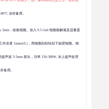
 X-100 和 DTT 的组分，会严重抑制试剂盒工作。推荐使
80°C 冻存备用。
离心 5min，收集细胞。加入 0.5-1ml 细胞裂解液及适量蛋
F，工作浓度 1mmol/L)，用细胞刮轻轻刮下贴壁细胞。细
波 3-5mm 探头，功率 150-300W, 冰上超声处理
 冻存备用。