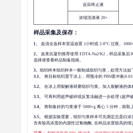
反应终止液
浓缩洗涤液
20×
样品采集及保存
：
1、
血清全血样本室温放置
2小时或 2-8°C 过夜。1
2、
血浆抗凝剂推荐使用
EDTA-Na2/K2，样品采集
选择请查看样品制备指南。
3、
组织样本组织样本一般制成组织匀浆，处理方法如
3.1、
将目标组织置于冰上，用预冷的
PBS缓冲液(0.
3.2、
在冰上用裂解液研磨组织匀浆。加入裂解液的体
3.3、
可再利用超声破碎或反复冻融进一步处理
(超声
3.4、
将制备好的匀浆液于
5000×g 离心 5 分钟，
3.5、
根据实验需要，组织匀浆样本可先测定总蛋白浓
含有较高浓度的内源性过氧物酶, 在样品浓度较高的情况下