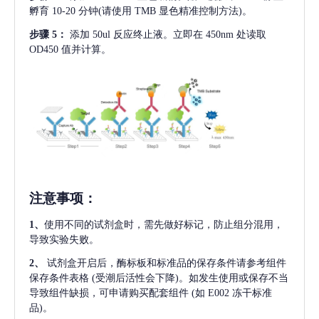
孵育 10-20 分钟(请使用 TMB 显色精准控制方法)。
步骤
5：
添加
50ul 反应终止液。立即在 450nm 处读取
OD450 值并计算。
注意事项
：
1、
使用不同的试剂盒时，需先做好标记，防止组分混用，
导致实验失败。
2、
试剂盒开启后，酶标板和标准品的保存条件请参考组件
保存条件表格
(受潮后活性会下降)。如发生使用或保存不当
导致组件缺损，可申请购买配套组件
(如 E002 冻干标准
品)。