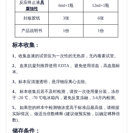
反应终止液
具
6ml×1瓶
12ml×1瓶
腐蚀性
封板胶纸
3张
6张
产品说明书
1份
1份
标本收集
:
1
、
收集血液的试管应为一次性的无热原，无内毒素试管。
2
、
血浆抗凝剂推荐使用
EDTA 。避免使用溶血，高血脂标
本。
3
、
标本应清澈透明，悬浮物应离心去除。
4
、
标本收集后若不及时检测，请按一次使用量分装，冻存
于
-20 ℃ , -70 ℃电冰箱内，避免反复冻融，3-6月内检测。
5
、
如果您的样本中检测物浓度高于标准品最高值，请根据
实际情况，
做适当倍数稀释
(建议做预实验，以确定稀释倍
数)。
储存条件：