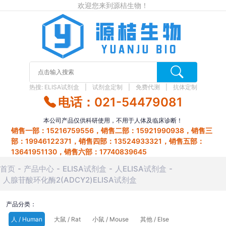
欢迎您来到源桔生物！
热搜:
ELISA试剂盒
试剂盒定制
免费代测
抗体定制
电话：021-54479081
本公司产品仅供科研使用，不用于人体及临床诊断！
销售一部：15216759556，销售二部：15921990938，销售三
部：19946122371，销售四部：13524933321，销售五部：
13641951130，销售六部：17740839645
首页
产品中心
ELISA试剂盒
人ELISA试剂盒
人腺苷酸环化酶2(ADCY2)ELISA试剂盒
产品分类：
人 / Human
大鼠 / Rat
小鼠 / Mouse
其他 / Else