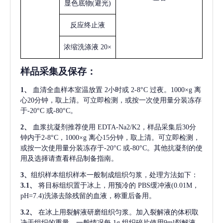
显色底物
(避光)
反应终止液
浓缩洗涤液
20×
样品采集及保存
：
1、
血清全血样本室温放置
2小时或 2-8°C 过夜。1000×g 离
心20分钟，取上清。可立即检测，或按一次使用量分装冻存
于-20°C 或-80°C。
2、
血浆抗凝剂推荐使用
EDTA-Na2/K2，样品采集后30分
钟内于2-8°C，1000×g 离心15分钟，取上清。可立即检测，
或按一次使用量分装冻存于-20°C 或-80°C。其他抗凝剂的使
用及选择请查看样品制备指南。
3、
组织样本组织样本一般制成组织匀浆，处理方法如下：
3.1、
将目标组织置于冰上，用预冷的
PBS缓冲液(0.01M，
pH=7.4)洗涤去除残留的血液，称重后备用。
3.2、
在冰上用裂解液研磨组织匀浆。加入裂解液的体积取
决于组织的重量，一般情况每
1g 组织碎片使用9ml裂解液。