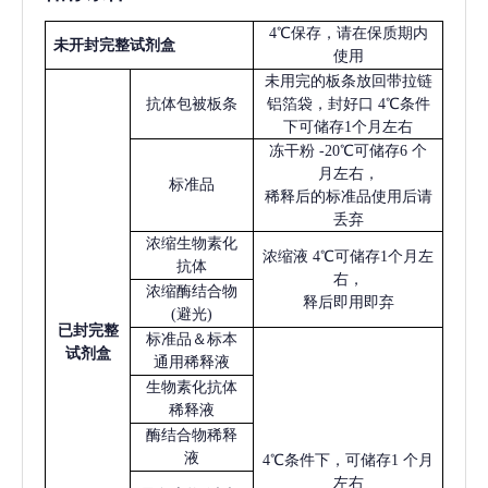
4℃保存，请在保质期内
未开封完整试剂盒
使用
未用完的板条放回带拉链
抗体包被板条
铝箔袋，封好口
4℃条件
下可储存1个月左右
冻干粉
-20℃可储存6 个
月左右，
标准品
稀释后的标准品使用后请
丢弃
浓缩生物素化
浓缩液
4℃可储存1个月左
抗体
右，
浓缩酶结合物
释后即用即弃
(避光)
已
封完整
标准品＆标本
试剂盒
通用稀释液
生物素化抗体
稀释液
酶结合物稀释
液
4℃条件下，可储存1 个月
左右