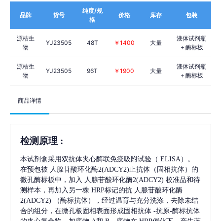
纯度/规
品牌
货号
价格
库存
包装
格
源桔生
液体试剂瓶
YJ23505
48T
￥1400
大量
物
＋酶标板
源桔生
液体试剂瓶
YJ23505
96T
￥1900
大量
物
＋酶标板
商品详情
检测原理
:
本试剂盒采用双抗体夹心酶联免疫吸附试验（
ELISA）。
在预包被
人腺苷酸环化酶2(ADCY2)
止抗体（固相抗体）的
微孔酶标板中，加入
人腺苷酸环化酶2(ADCY2)
校准品和待
测样本，再加入另一株
HRP标记的抗
人腺苷酸环化酶
2(ADCY2)
（酶标抗体），经过温育与充分洗涤，去除未结
合的组分，在微孔板固相表面形成固相抗体
-抗原-酶标抗体