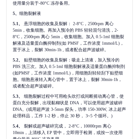
使用量分装于-80°C 冻存备用。
5、
细胞裂解液
5.1、
悬浮细胞的收集及裂解：
2-8°C，2500rpm 离心
5min，收集细胞。再加入预冷的 PBS 轻轻混匀清洗，2-
8°C，2500rpm 离心 5min，收集细胞。加入 0.5-1ml 细胞裂
解液及适量蛋白酶抑制剂(如 PMSF，工作浓度 1mmol/L)，
置于冰上，裂解 30min-1h , 或者配合超声波破碎。
5.2、
贴壁细胞的收集及裂解：吸走上清液，加入预冷的
PBS 洗三次。加入 0.5-1ml 细胞裂解液及适量蛋白酶抑制剂
(如PMSF，工作浓度 1mmol/L)，用细胞刮轻轻刮下贴壁细
胞。细胞悬液转入离心管中，置于冰上，裂解 30min-1h，
或者配合超声波破碎。
5.3、
细胞裂解过程中可用枪头吹打或间断摇动离心管，使
蛋白充分裂解
, 出现黏糊状是 DNA，可以使用超声波破碎
DNA。(或用超声波 3-5mm 探头，功率 150-300W, 冰上超声
处理样品，工作 1-2 秒，停止 30 秒， 3~5 个循环。)
5.4、
裂解或超声破碎完成，
2-8°C，10000rpm 离心
10min，上清移入 EP 管中，立即用于检测，或按一次使用