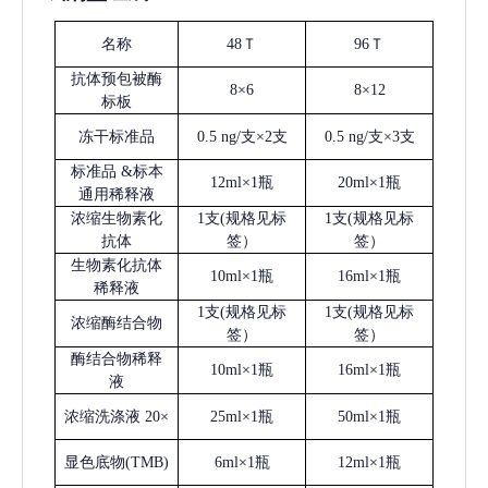
名称
48Ｔ
96Ｔ
抗体预包被酶
8×6
8×12
标板
冻干标准品
0.5 ng/支×2支
0.5 ng/支×3支
标准品
&标本
12ml×1瓶
20ml×1瓶
通用稀释液
浓缩生物素化
1支(规格见标
1支(规格见标
抗体
签）
签）
生物素化抗体
10ml×1瓶
16ml×1瓶
稀释液
1支(规格见标
1支(规格见标
浓缩酶结合物
签）
签）
酶结合物稀释
10ml×1瓶
16ml×1瓶
液
浓缩洗涤液
20×
25ml×1瓶
50ml×1瓶
显色底物
(
TMB
)
6ml×1瓶
12ml×1瓶