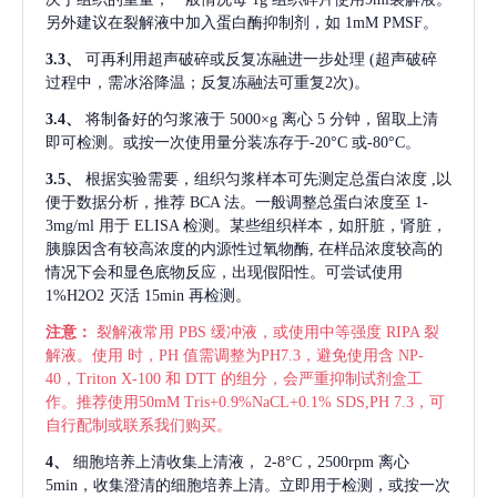
另外建议在裂解液中加入蛋白酶抑制剂，如 1mM PMSF。
3.3、
可再利用超声破碎或反复冻融进一步处理
(超声破碎
过程中，需冰浴降温；反复冻融法可重复2次)。
3.4、
将制备好的匀浆液于
5000×g 离心 5 分钟，留取上清
即可检测。或按一次使用量分装冻存于-20°C 或-80°C。
3.5、
根据实验需要，组织匀浆样本可先测定总蛋白浓度
,以
便于数据分析，推荐 BCA 法。一般调整总蛋白浓度至 1-
3mg/ml 用于 ELISA 检测。某些组织样本，如肝脏，肾脏，
胰腺因含有较高浓度的内源性过氧物酶, 在样品浓度较高的
情况下会和显色底物反应，出现假阳性。可尝试使用
1%H2O2 灭活 15min 再检测。
注意：
裂解液常用
PBS 缓冲液，或使用中等强度 RIPA 裂
解液。使用 时，PH 值需调整为PH7.3，避免使用含 NP-
40，Triton X-100 和 DTT 的组分，会严重抑制试剂盒工
作。推荐使用50mM Tris+0.9%NaCL+0.1% SDS,PH 7.3，可
自行配制或联系我们购买。
4、
细胞培养上清收集上清液，
2-8°C，2500rpm 离心
5min，收集澄清的细胞培养上清。立即用于检测，或按一次