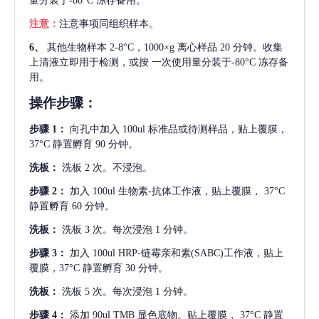
量分装于-80°C 冻存备用。
注意：
注意事项同组织样本。
6、
其他生物样本
2-8°C，1000×g 离心样品 20 分钟。收集
上清液立即用于检测，或按 一次使用量分装于-80°C 冻存备
用。
操作步骤：
步骤
1：
向孔中加入
100ul 标准品或待测样品，贴上覆膜，
37°C 静置孵育 90 分钟。
洗板：
洗板
2 次。不浸泡。
步骤
2：
加入
100ul 生物素-抗体工作液，贴上覆膜， 37°C
静置孵育 60 分钟。
洗板：
洗板
3 次。每次浸泡 1 分钟。
步骤
3：
加入
100ul HRP-链霉亲和素(SABC)工作液，贴上
覆膜，37°C 静置孵育 30 分钟。
洗板：
洗板
5 次。每次浸泡 1 分钟。
步骤
4：
添加
90ul TMB 显色底物。贴上覆膜， 37°C 静置