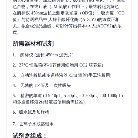
的夹心复合物。加底物 A和 B，底物在 HRP催化下，产生蓝
色产物，在终止液（2M 硫酸）作用下，最终转化为黄色，
在酶标仪 450nm波长上测定吸光度（OD值），吸光度（OD
值）与待测样品中
人腺苷酸环化酶2(ADCY2)
的浓度正相
关。拟合校准品曲线，可以计算出样本中
人(ADCY2)
的浓
度。
所需器材和试剂
1、
酶标仪
(波长 450nm 滤光片)
2、
37°C 恒温箱(不推荐使用细胞用 CO2 培养箱)
3、
自动洗板机或多道移液器
/5ml 滴管(手工洗板用)
4、
无菌的
EP 管及一次性吸头
5、
精密的单道
(0.5-10μL, 5-50μL, 20-200μL, 200-1000μL)
和多通道移液器(移液器使用前需校准)。
6、
吸水纸及加样槽
7、
去离子水或蒸馏水
试剂盒组成：