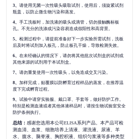
3、
请使用无菌一次性吸头吸取试剂，使用后，须旋紧试剂
瓶盖，以防止微生物污染和蒸发。
4、
手工洗板时，加洗液的吸头或滴管，切勿接触酶标板
孔。不充分的洗涤或污染容易造成假阳性和高背景。
5、
检测过程中，请提前准备好下一步实验所需试剂，洗板
后及时将试剂加入板孔，防止板孔干燥，导致检测失效。
6、
在未经确认的情况下，请勿将其他批次试剂盒的试剂或
其他来源的试剂用于本试剂盒。
7、
请勿重复使用一次性吸头，以免造成交叉污染。
8、
加样完成，贴覆膜以防孵育过程样品的蒸发，在推荐温
度下完成孵育过程。
9、
试验中请穿实验服、戴口罩、手套等，做好防护工作。
特别是检测血液或者其他体液样品时，请按生物试验室安全
防护条例执行。
总结：
感谢您选用本公司ELISA系列产品。本产品可检
测血清、血浆、细胞培养上清液、灌洗液、尿液、羊
水、腹水、脑脊液、胸腔积液、组织匀浆液等多种类型