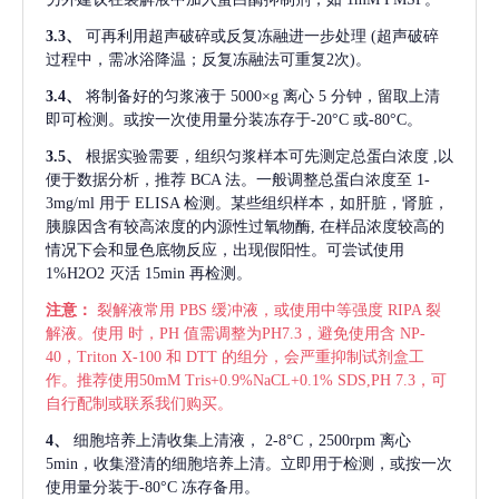
3.3、
可再利用超声破碎或反复冻融进一步处理
(超声破碎
过程中，需冰浴降温；反复冻融法可重复2次)。
3.4、
将制备好的匀浆液于
5000×g 离心 5 分钟，留取上清
即可检测。或按一次使用量分装冻存于-20°C 或-80°C。
3.5、
根据实验需要，组织匀浆样本可先测定总蛋白浓度
,以
便于数据分析，推荐 BCA 法。一般调整总蛋白浓度至 1-
3mg/ml 用于 ELISA 检测。某些组织样本，如肝脏，肾脏，
胰腺因含有较高浓度的内源性过氧物酶, 在样品浓度较高的
情况下会和显色底物反应，出现假阳性。可尝试使用
1%H2O2 灭活 15min 再检测。
注意：
裂解液常用
PBS 缓冲液，或使用中等强度 RIPA 裂
解液。使用 时，PH 值需调整为PH7.3，避免使用含 NP-
40，Triton X-100 和 DTT 的组分，会严重抑制试剂盒工
作。推荐使用50mM Tris+0.9%NaCL+0.1% SDS,PH 7.3，可
自行配制或联系我们购买。
4、
细胞培养上清收集上清液，
2-8°C，2500rpm 离心
5min，收集澄清的细胞培养上清。立即用于检测，或按一次
使用量分装于-80°C 冻存备用。