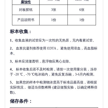
腐蚀性
封板胶纸
3张
6张
产品说明书
1份
1份
标本收集
:
1
、
收集血液的试管应为一次性的无热原，无内毒素试管。
2
、
血浆抗凝剂推荐使用
EDTA 。避免使用溶血，高血脂标
本。
3
、
标本应清澈透明，悬浮物应离心去除。
4
、
标本收集后若不及时检测，请按一次使用量分装，冻存
于
-20 ℃ , -70 ℃电冰箱内，避免反复冻融，3-6月内检测。
5
、
如果您的样本中检测物浓度高于标准品最高值，请根据
实际情况，
做适当倍数稀释
(建议做预实验，以确定稀释倍
数)。
储存条件：