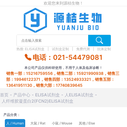
欢迎您来到源桔生物！
热搜:
ELISA试剂盒
试剂盒定制
免费代测
抗体定制
电话：021-54479081
本公司产品仅供科研使用，不用于人体及临床诊断！
销售一部：15216759556，销售二部：15921990938，销售三
部：19946122371，销售四部：13524933321，销售五部：
13641951130，销售六部：17740839645
首页
产品中心
ELISA试剂盒
人ELISA试剂盒
人纤维胶凝蛋白2(FCN2)ELISA试剂盒
产品分类：
人 / Human
大鼠 / Rat
小鼠 / Mouse
其他 / Else