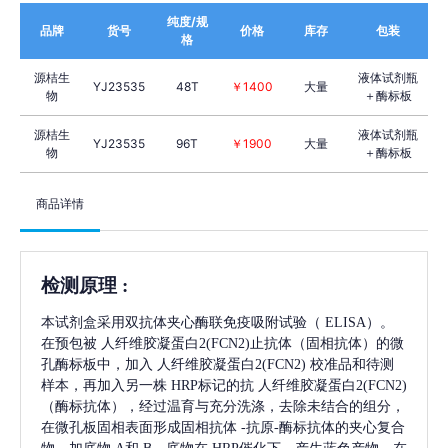
纯度/规
品牌
货号
价格
库存
包装
格
源桔生
液体试剂瓶
YJ23535
48T
￥1400
大量
物
＋酶标板
源桔生
液体试剂瓶
YJ23535
96T
￥1900
大量
物
＋酶标板
商品详情
检测原理
:
本试剂盒采用双抗体夹心酶联免疫吸附试验（
ELISA）。
在预包被
人纤维胶凝蛋白2(FCN2)
止抗体（固相抗体）的微
孔酶标板中，加入
人纤维胶凝蛋白2(FCN2)
校准品和待测
样本，再加入另一株
HRP标记的抗
人纤维胶凝蛋白2(FCN2)
（酶标抗体），经过温育与充分洗涤，去除未结合的组分，
在微孔板固相表面形成固相抗体
-抗原-酶标抗体的夹心复合