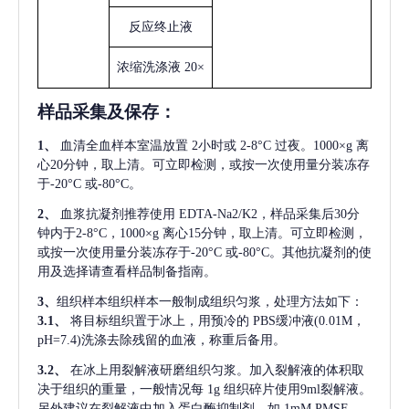
反应终止液
浓缩洗涤液
20×
样品采集及保存
：
1、
血清全血样本室温放置
2小时或 2-8°C 过夜。1000×g 离
心20分钟，取上清。可立即检测，或按一次使用量分装冻存
于-20°C 或-80°C。
2、
血浆抗凝剂推荐使用
EDTA-Na2/K2，样品采集后30分
钟内于2-8°C，1000×g 离心15分钟，取上清。可立即检测，
或按一次使用量分装冻存于-20°C 或-80°C。其他抗凝剂的使
用及选择请查看样品制备指南。
3、
组织样本组织样本一般制成组织匀浆，处理方法如下：
3.1、
将目标组织置于冰上，用预冷的
PBS缓冲液(0.01M，
pH=7.4)洗涤去除残留的血液，称重后备用。
3.2、
在冰上用裂解液研磨组织匀浆。加入裂解液的体积取
决于组织的重量，一般情况每
1g 组织碎片使用9ml裂解液。
另外建议在裂解液中加入蛋白酶抑制剂，如 1mM PMSF。