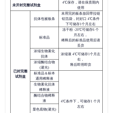
4℃保存，请在保质期内
未开封完整试剂盒
使用
未用完的板条放回带拉链
抗体包被板条
铝箔袋，封好口
4℃条件
下可储存1个月左右
冻干粉
-20℃可储存6 个
月左右，
标准品
稀释后的标准品使用后请
丢弃
浓缩生物素化
浓缩液
4℃可储存1个月左
抗体
右，
浓缩酶结合物
释后即用即弃
(避光)
已
封完整
标准品＆标本
试剂盒
通用稀释液
生物素化抗体
稀释液
酶结合物稀释
液
4℃条件下，可储存1 个月
左右
显色底物
(避光)