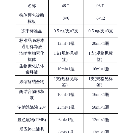
名称
48Ｔ
96Ｔ
抗体预包被酶
8×6
8×12
标板
冻干标准品
0.5 ng/支×2支
0.5 ng/支×3支
标准品
&标本
12ml×1瓶
20ml×1瓶
通用稀释液
浓缩生物素化
1支(规格见标
1支(规格见标
抗体
签）
签）
生物素化抗体
10ml×1瓶
16ml×1瓶
稀释液
1支(规格见标
1支(规格见标
浓缩酶结合物
签）
签）
酶结合物稀释
10ml×1瓶
16ml×1瓶
液
浓缩洗涤液
20×
25ml×1瓶
50ml×1瓶
显色底物
(
TMB
)
6ml×1瓶
12ml×1瓶
反应终止液
具
6ml×1瓶
12ml×1瓶