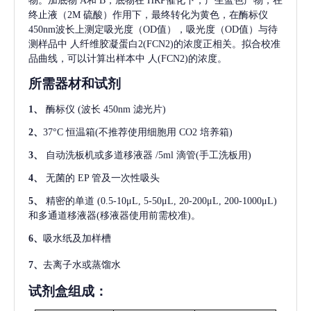
物。加底物 A和 B，底物在 HRP催化下，产生蓝色产物，在
终止液（2M 硫酸）作用下，最终转化为黄色，在酶标仪
450nm波长上测定吸光度（OD值），吸光度（OD值）与待
测样品中
人纤维胶凝蛋白2(FCN2)
的浓度正相关。拟合校准
品曲线，可以计算出样本中
人(FCN2)
的浓度。
所需器材和试剂
1、
酶标仪
(波长 450nm 滤光片)
2、
37°C 恒温箱(不推荐使用细胞用 CO2 培养箱)
3、
自动洗板机或多道移液器
/5ml 滴管(手工洗板用)
4、
无菌的
EP 管及一次性吸头
5、
精密的单道
(0.5-10μL, 5-50μL, 20-200μL, 200-1000μL)
和多通道移液器(移液器使用前需校准)。
6、
吸水纸及加样槽
7、
去离子水或蒸馏水
试剂盒组成：