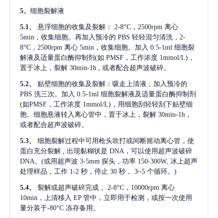
5、
细胞裂解液
5.1、
悬浮细胞的收集及裂解：
2-8°C，2500rpm 离心
5min，收集细胞。再加入预冷的 PBS 轻轻混匀清洗，2-
8°C，2500rpm 离心 5min，收集细胞。加入 0.5-1ml 细胞裂
解液及适量蛋白酶抑制剂(如 PMSF，工作浓度 1mmol/L)，
置于冰上，裂解 30min-1h , 或者配合超声波破碎。
5.2、
贴壁细胞的收集及裂解：吸走上清液，加入预冷的
PBS 洗三次。加入 0.5-1ml 细胞裂解液及适量蛋白酶抑制剂
(如PMSF，工作浓度 1mmol/L)，用细胞刮轻轻刮下贴壁细
胞。细胞悬液转入离心管中，置于冰上，裂解 30min-1h，
或者配合超声波破碎。
5.3、
细胞裂解过程中可用枪头吹打或间断摇动离心管，使
蛋白充分裂解
, 出现黏糊状是 DNA，可以使用超声波破碎
DNA。(或用超声波 3-5mm 探头，功率 150-300W, 冰上超声
处理样品，工作 1-2 秒，停止 30 秒， 3~5 个循环。)
5.4、
裂解或超声破碎完成，
2-8°C，10000rpm 离心
10min，上清移入 EP 管中，立即用于检测，或按一次使用
量分装于-80°C 冻存备用。