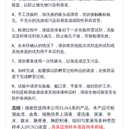
瓶盖，以防止微生物污染和蒸发。
4、
手工洗板时，加洗液的吸头或滴管，切勿接触酶标板
孔。不充分的洗涤或污染容易造成假阳性和高背景。
5、
检测过程中，请提前准备好下一步实验所需试剂，洗板
后及时将试剂加入板孔，防止板孔干燥，导致检测失效。
6、
在未经确认的情况下，请勿将其他批次试剂盒的试剂或
其他来源的试剂用于本试剂盒。
7、
请勿重复使用一次性吸头，以免造成交叉污染。
8、
加样完成，贴覆膜以防孵育过程样品的蒸发，在推荐温
度下完成孵育过程。
9、
试验中请穿实验服、戴口罩、手套等，做好防护工作。
特别是检测血液或者其他体液样品时，请按生物试验室安全
防护条例执行。
总结：
感谢您选用本公司ELISA系列产品。本产品可检
测血清、血浆、细胞培养上清液、灌洗液、尿液、羊
水、腹水、脑脊液、胸腔积液、组织匀浆液等多种类型
样本人(FCN2)浓度，
具体适用样本请咨询本商铺
。