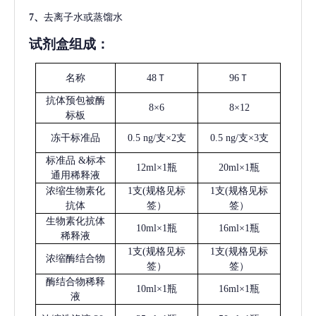
7、
去离子水或蒸馏水
试剂盒组成：
名称
48Ｔ
96Ｔ
抗体预包被酶
8×6
8×12
标板
冻干标准品
0.5 ng/支×2支
0.5 ng/支×3支
标准品
&标本
12ml×1瓶
20ml×1瓶
通用稀释液
浓缩生物素化
1支(规格见标
1支(规格见标
抗体
签）
签）
生物素化抗体
10ml×1瓶
16ml×1瓶
稀释液
1支(规格见标
1支(规格见标
浓缩酶结合物
签）
签）
酶结合物稀释
10ml×1瓶
16ml×1瓶
液