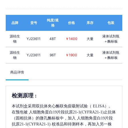
纯度/规
品牌
货号
价格
库存
包装
格
源桔生
液体试剂瓶
YJ23611
48T
￥1400
大量
物
＋酶标板
源桔生
液体试剂瓶
YJ23611
96T
￥1900
大量
物
＋酶标板
商品详情
检测原理
:
本试剂盒采用双抗体夹心酶联免疫吸附试验（
ELISA）。
在预包被
人细胞角蛋白19片段抗原21-1(CYFRA21-1)
止抗体
（固相抗体）的微孔酶标板中，加入
人细胞角蛋白19片段
抗原21-1(CYFRA21-1)
校准品和待测样本，再加入另一株