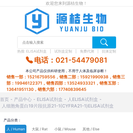
欢迎您来到源桔生物！
热搜:
ELISA试剂盒
试剂盒定制
免费代测
抗体定制
电话：021-54479081
本公司产品仅供科研使用，不用于人体及临床诊断！
销售一部：15216759556，销售二部：15921990938，销售三
部：19946122371，销售四部：13524933321，销售五部：
13641951130，销售六部：17740839645
首页
产品中心
ELISA试剂盒
人ELISA试剂盒
人细胞角蛋白19片段抗原21-1(CYFRA21-1)ELISA试剂盒
产品分类：
人 / Human
大鼠 / Rat
小鼠 / Mouse
其他 / Else