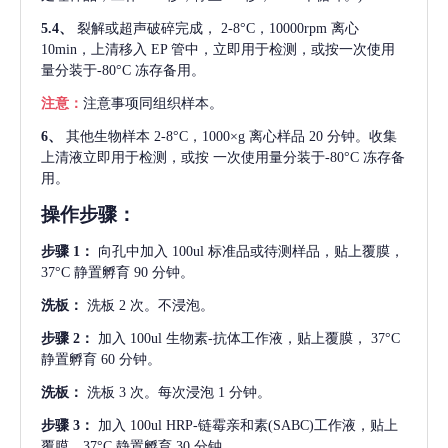
5.4、
裂解或超声破碎完成，
2-8°C，10000rpm 离心
10min，上清移入 EP 管中，立即用于检测，或按一次使用
量分装于-80°C 冻存备用。
注意：
注意事项同组织样本。
6、
其他生物样本
2-8°C，1000×g 离心样品 20 分钟。收集
上清液立即用于检测，或按 一次使用量分装于-80°C 冻存备
用。
操作步骤：
步骤
1：
向孔中加入
100ul 标准品或待测样品，贴上覆膜，
37°C 静置孵育 90 分钟。
洗板：
洗板
2 次。不浸泡。
步骤
2：
加入
100ul 生物素-抗体工作液，贴上覆膜， 37°C
静置孵育 60 分钟。
洗板：
洗板
3 次。每次浸泡 1 分钟。
步骤
3：
加入
100ul HRP-链霉亲和素(SABC)工作液，贴上
覆膜，37°C 静置孵育 30 分钟。