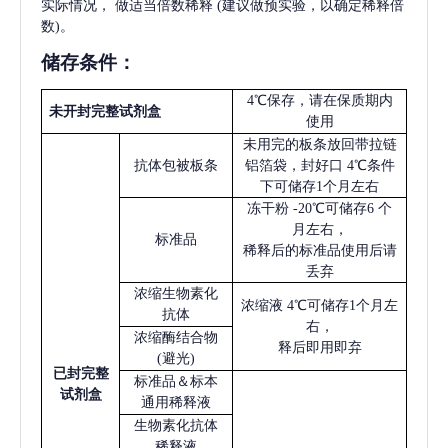
实际情况，
做适当倍数稀释
(建议做预实验，以确定稀释倍
数)。
储存条件：
4℃保存，请在保质期内
未开封完整试剂盒
使用
未用完的板条放回带拉链
抗体包被板条
铝箔袋，封好口
4℃条件
下可储存1个月左右
冻干粉
-20℃可储存6 个
月左右，
标准品
稀释后的标准品使用后请
丢弃
浓缩生物素化
浓缩液
4℃可储存1个月左
抗体
右，
浓缩酶结合物
释后即用即弃
(避光)
已
封完整
标准品＆标本
试剂盒
通用稀释液
生物素化抗体
稀释液