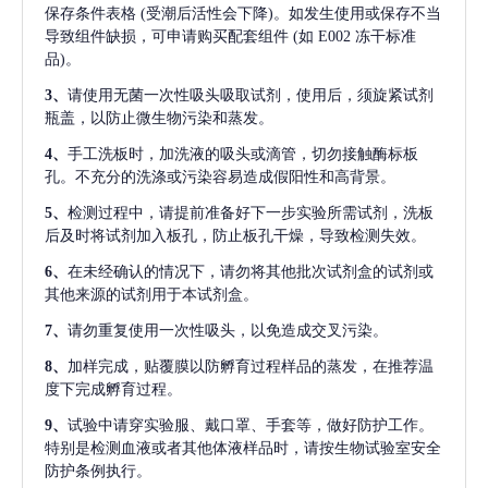
保存条件表格
(受潮后活性会下降)。如发生使用或保存不当
导致组件缺损，可申请购买配套组件
(如 E002 冻干标准
品)。
3、
请使用无菌一次性吸头吸取试剂，使用后，须旋紧试剂
瓶盖，以防止微生物污染和蒸发。
4、
手工洗板时，加洗液的吸头或滴管，切勿接触酶标板
孔。不充分的洗涤或污染容易造成假阳性和高背景。
5、
检测过程中，请提前准备好下一步实验所需试剂，洗板
后及时将试剂加入板孔，防止板孔干燥，导致检测失效。
6、
在未经确认的情况下，请勿将其他批次试剂盒的试剂或
其他来源的试剂用于本试剂盒。
7、
请勿重复使用一次性吸头，以免造成交叉污染。
8、
加样完成，贴覆膜以防孵育过程样品的蒸发，在推荐温
度下完成孵育过程。
9、
试验中请穿实验服、戴口罩、手套等，做好防护工作。
特别是检测血液或者其他体液样品时，请按生物试验室安全
防护条例执行。