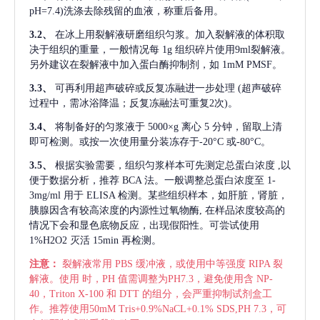
pH=7.4)洗涤去除残留的血液，称重后备用。
3.2、
在冰上用裂解液研磨组织匀浆。加入裂解液的体积取
决于组织的重量，一般情况每
1g 组织碎片使用9ml裂解液。
另外建议在裂解液中加入蛋白酶抑制剂，如 1mM PMSF。
3.3、
可再利用超声破碎或反复冻融进一步处理
(超声破碎
过程中，需冰浴降温；反复冻融法可重复2次)。
3.4、
将制备好的匀浆液于
5000×g 离心 5 分钟，留取上清
即可检测。或按一次使用量分装冻存于-20°C 或-80°C。
3.5、
根据实验需要，组织匀浆样本可先测定总蛋白浓度
,以
便于数据分析，推荐 BCA 法。一般调整总蛋白浓度至 1-
3mg/ml 用于 ELISA 检测。某些组织样本，如肝脏，肾脏，
胰腺因含有较高浓度的内源性过氧物酶, 在样品浓度较高的
情况下会和显色底物反应，出现假阳性。可尝试使用
1%H2O2 灭活 15min 再检测。
注意：
裂解液常用
PBS 缓冲液，或使用中等强度 RIPA 裂
解液。使用 时，PH 值需调整为PH7.3，避免使用含 NP-
40，Triton X-100 和 DTT 的组分，会严重抑制试剂盒工
作。推荐使用50mM Tris+0.9%NaCL+0.1% SDS,PH 7.3，可