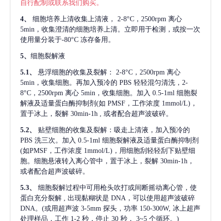
自行配制或联系我们购买。
4、
细胞培养上清收集上清液，
2-8°C，2500rpm 离心
5min，收集澄清的细胞培养上清。立即用于检测，或按一次
使用量分装于-80°C 冻存备用。
5、
细胞裂解液
5.1、
悬浮细胞的收集及裂解：
2-8°C，2500rpm 离心
5min，收集细胞。再加入预冷的 PBS 轻轻混匀清洗，2-
8°C，2500rpm 离心 5min，收集细胞。加入 0.5-1ml 细胞裂
解液及适量蛋白酶抑制剂(如 PMSF，工作浓度 1mmol/L)，
置于冰上，裂解 30min-1h , 或者配合超声波破碎。
5.2、
贴壁细胞的收集及裂解：吸走上清液，加入预冷的
PBS 洗三次。加入 0.5-1ml 细胞裂解液及适量蛋白酶抑制剂
(如PMSF，工作浓度 1mmol/L)，用细胞刮轻轻刮下贴壁细
胞。细胞悬液转入离心管中，置于冰上，裂解 30min-1h，
或者配合超声波破碎。
5.3、
细胞裂解过程中可用枪头吹打或间断摇动离心管，使
蛋白充分裂解
, 出现黏糊状是 DNA，可以使用超声波破碎
DNA。(或用超声波 3-5mm 探头，功率 150-300W, 冰上超声
处理样品，工作 1-2 秒，停止 30 秒， 3~5 个循环。)