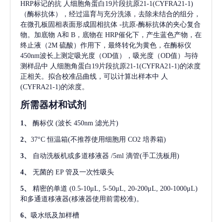
HRP标记的抗
人细胞角蛋白19片段抗原21-1(CYFRA21-1)
（酶标抗体），经过温育与充分洗涤，去除未结合的组分，
在微孔板固相表面形成固相抗体
-抗原-酶标抗体的夹心复合
物。加底物 A和 B，底物在 HRP催化下，产生蓝色产物，在
终止液（2M 硫酸）作用下，最终转化为黄色，在酶标仪
450nm波长上测定吸光度（OD值），吸光度（OD值）与待
测样品中
人细胞角蛋白19片段抗原21-1(CYFRA21-1)
的浓度
正相关。拟合校准品曲线，可以计算出样本中
人
(CYFRA21-1)
的浓度。
所需器材和试剂
1、
酶标仪
(波长 450nm 滤光片)
2、
37°C 恒温箱(不推荐使用细胞用 CO2 培养箱)
3、
自动洗板机或多道移液器
/5ml 滴管(手工洗板用)
4、
无菌的
EP 管及一次性吸头
5、
精密的单道
(0.5-10μL, 5-50μL, 20-200μL, 200-1000μL)
和多通道移液器(移液器使用前需校准)。
6、
吸水纸及加样槽