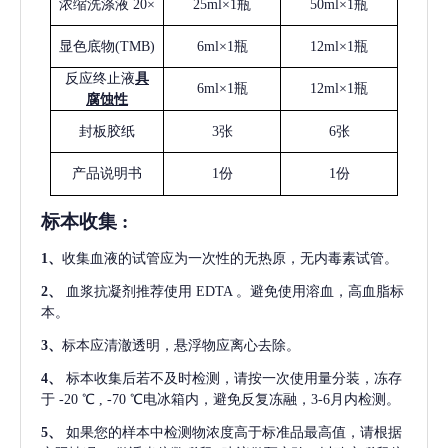
浓缩洗涤液
20×
25ml×1瓶
50ml×1瓶
显色底物
(
TMB
)
6ml×1瓶
12ml×1瓶
反应终止液
具
6ml×1瓶
12ml×1瓶
腐蚀性
封板胶纸
3张
6张
产品说明书
1份
1份
标本收集
:
1
、
收集血液的试管应为一次性的无热原，无内毒素试管。
2
、
血浆抗凝剂推荐使用
EDTA 。避免使用溶血，高血脂标
本。
3
、
标本应清澈透明，悬浮物应离心去除。
4
、
标本收集后若不及时检测，请按一次使用量分装，冻存
于
-20 ℃ , -70 ℃电冰箱内，避免反复冻融，3-6月内检测。
5
、
如果您的样本中检测物浓度高于标准品最高值，请根据