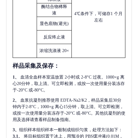
酶结合物稀释
液
4℃条件下，可储存1 个月
左右
显色底物
(避光)
反应终止液
浓缩洗涤液
20×
样品采集及保存
：
1、
血清全血样本室温放置
2小时或 2-8°C 过夜。1000×g 离
心20分钟，取上清。可立即检测，或按一次使用量分装冻存
于-20°C 或-80°C。
2、
血浆抗凝剂推荐使用
EDTA-Na2/K2，样品采集后30分
钟内于2-8°C，1000×g 离心15分钟，取上清。可立即检测，
或按一次使用量分装冻存于-20°C 或-80°C。其他抗凝剂的使
用及选择请查看样品制备指南。
3、
组织样本组织样本一般制成组织匀浆，处理方法如下：
3.1、
将目标组织置于冰上，用预冷的
PBS缓冲液(0.01M，