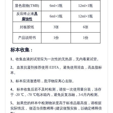
显色底物
(
TMB
)
6ml×1瓶
12ml×1瓶
反应终止液
具
6ml×1瓶
12ml×1瓶
腐蚀性
封板胶纸
3张
6张
产品说明书
1份
1份
标本收集
:
1
、
收集血液的试管应为一次性的无热原，无内毒素试管。
2
、
血浆抗凝剂推荐使用
EDTA 。避免使用溶血，高血脂标
本。
3
、
标本应清澈透明，悬浮物应离心去除。
4
、
标本收集后若不及时检测，请按一次使用量分装，冻存
于
-20 ℃ , -70 ℃电冰箱内，避免反复冻融，3-6月内检测。
5
、
如果您的样本中检测物浓度高于标准品最高值，请根据
实际情况，
做适当倍数稀释
(建议做预实验，以确定稀释倍