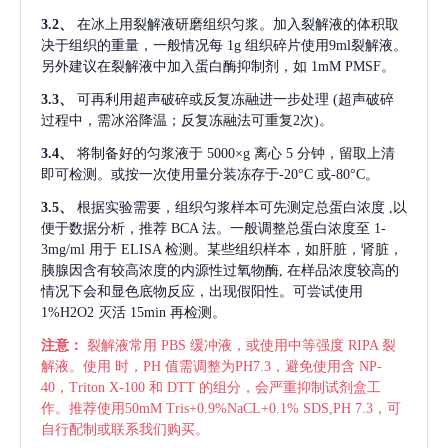
3.2、
在冰上用裂解液研磨组织匀浆。加入裂解液的体积取
决于组织的重量，一般情况每
1g 组织碎片使用9ml裂解液。
另外建议在裂解液中加入蛋白酶抑制剂，如 1mM PMSF。
3.3、
可再利用超声破碎或反复冻融进一步处理
(超声破碎
过程中，需冰浴降温；反复冻融法可重复2次)。
3.4、
将制备好的匀浆液于
5000×g 离心 5 分钟，留取上清
即可检测。或按一次使用量分装冻存于-20°C 或-80°C。
3.5、
根据实验需要，组织匀浆样本可先测定总蛋白浓度
,以
便于数据分析，推荐 BCA 法。一般调整总蛋白浓度至 1-
3mg/ml 用于 ELISA 检测。某些组织样本，如肝脏，肾脏，
胰腺因含有较高浓度的内源性过氧物酶, 在样品浓度较高的
情况下会和显色底物反应，出现假阳性。可尝试使用
1%H2O2 灭活 15min 再检测。
注意：
裂解液常用
PBS 缓冲液，或使用中等强度 RIPA 裂
解液。使用 时，PH 值需调整为PH7.3，避免使用含 NP-
40，Triton X-100 和 DTT 的组分，会严重抑制试剂盒工
作。推荐使用50mM Tris+0.9%NaCL+0.1% SDS,PH 7.3，可
自行配制或联系我们购买。