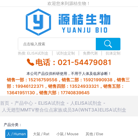
欢迎您来到源桔生物！
热搜:
ELISA试剂盒
试剂盒定制
免费代测
抗体定制
电话：021-54479081
本公司产品仅供科研使用，不用于人体及临床诊断！
销售一部：15216759556，销售二部：15921990938，销售三
部：19946122371，销售四部：13524933321，销售五部：
13641951130，销售六部：17740839645
首页
产品中心
ELISA试剂盒
人ELISA试剂盒
人无翅型MMTV整合位点家族成员3A(WNT3A)ELISA试剂盒
产品分类：
人 / Human
大鼠 / Rat
小鼠 / Mouse
其他 / Else