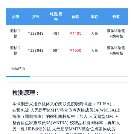
纯度/规
品牌
货号
价格
库存
包装
格
源桔生
液体试剂瓶
YJ23648
48T
￥1400
大量
物
＋酶标板
源桔生
液体试剂瓶
YJ23648
96T
￥1900
大量
物
＋酶标板
商品详情
检测原理
:
本试剂盒采用双抗体夹心酶联免疫吸附试验（
ELISA）。
在预包被
人无翅型MMTV整合位点家族成员3A(WNT3A)
止
抗体（固相抗体）的微孔酶标板中，加入
人无翅型MMTV
整合位点家族成员3A(WNT3A)
校准品和待测样本，再加入
另一株
HRP标记的抗
人无翅型MMTV整合位点家族成员