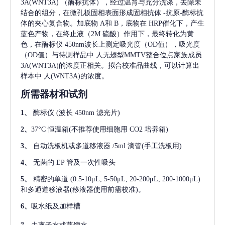
3A(WNT3A)
（酶标抗体），经过温育与充分洗涤，去除未
结合的组分，在微孔板固相表面形成固相抗体
-抗原-酶标抗
体的夹心复合物。加底物 A和 B，底物在 HRP催化下，产生
蓝色产物，在终止液（2M 硫酸）作用下，最终转化为黄
色，在酶标仪 450nm波长上测定吸光度（OD值），吸光度
（OD值）与待测样品中
人无翅型MMTV整合位点家族成员
3A(WNT3A)
的浓度正相关。拟合校准品曲线，可以计算出
样本中
人(WNT3A)
的浓度。
所需器材和试剂
1、
酶标仪
(波长 450nm 滤光片)
2、
37°C 恒温箱(不推荐使用细胞用 CO2 培养箱)
3、
自动洗板机或多道移液器
/5ml 滴管(手工洗板用)
4、
无菌的
EP 管及一次性吸头
5、
精密的单道
(0.5-10μL, 5-50μL, 20-200μL, 200-1000μL)
和多通道移液器(移液器使用前需校准)。
6、
吸水纸及加样槽