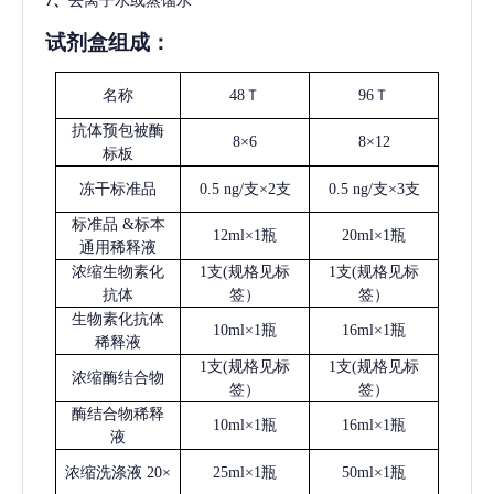
7、
去离子水或蒸馏水
试剂盒组成：
名称
48Ｔ
96Ｔ
抗体预包被酶
8×6
8×12
标板
冻干标准品
0.5 ng/支×2支
0.5 ng/支×3支
标准品
&标本
12ml×1瓶
20ml×1瓶
通用稀释液
浓缩生物素化
1支(规格见标
1支(规格见标
抗体
签）
签）
生物素化抗体
10ml×1瓶
16ml×1瓶
稀释液
1支(规格见标
1支(规格见标
浓缩酶结合物
签）
签）
酶结合物稀释
10ml×1瓶
16ml×1瓶
液
浓缩洗涤液
20×
25ml×1瓶
50ml×1瓶