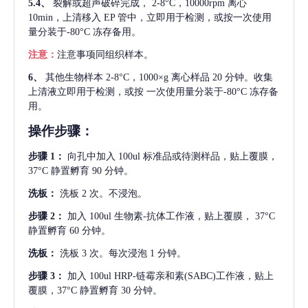
5.4、
裂解或超声破碎完成，
2-8°C，10000rpm 离心
10min，上清移入 EP 管中，立即用于检测，或按一次使用
量分装于-80°C 冻存备用。
注意：
注意事项同组织样本。
6、
其他生物样本
2-8°C，1000×g 离心样品 20 分钟。收集
上清液立即用于检测，或按 一次使用量分装于-80°C 冻存备
用。
操作步骤：
步骤
1：
向孔中加入
100ul 标准品或待测样品，贴上覆膜，
37°C 静置孵育 90 分钟。
洗板：
洗板
2 次。不浸泡。
步骤
2：
加入
100ul 生物素-抗体工作液，贴上覆膜， 37°C
静置孵育 60 分钟。
洗板：
洗板
3 次。每次浸泡 1 分钟。
步骤
3：
加入
100ul HRP-链霉亲和素(SABC)工作液，贴上
覆膜，37°C 静置孵育 30 分钟。