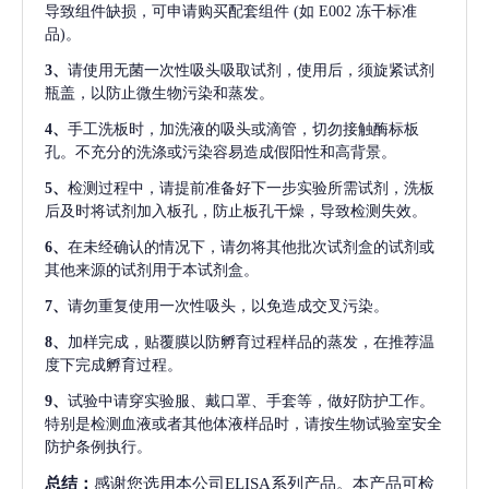
导致组件缺损，可申请购买配套组件
(如 E002 冻干标准
品)。
3、
请使用无菌一次性吸头吸取试剂，使用后，须旋紧试剂
瓶盖，以防止微生物污染和蒸发。
4、
手工洗板时，加洗液的吸头或滴管，切勿接触酶标板
孔。不充分的洗涤或污染容易造成假阳性和高背景。
5、
检测过程中，请提前准备好下一步实验所需试剂，洗板
后及时将试剂加入板孔，防止板孔干燥，导致检测失效。
6、
在未经确认的情况下，请勿将其他批次试剂盒的试剂或
其他来源的试剂用于本试剂盒。
7、
请勿重复使用一次性吸头，以免造成交叉污染。
8、
加样完成，贴覆膜以防孵育过程样品的蒸发，在推荐温
度下完成孵育过程。
9、
试验中请穿实验服、戴口罩、手套等，做好防护工作。
特别是检测血液或者其他体液样品时，请按生物试验室安全
防护条例执行。
总结：
感谢您选用本公司ELISA系列产品。本产品可检