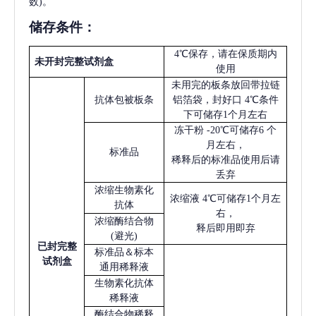
数)。
储存条件：
4℃保存，请在保质期内
未开封完整试剂盒
使用
未用完的板条放回带拉链
抗体包被板条
铝箔袋，封好口
4℃条件
下可储存1个月左右
冻干粉
-20℃可储存6 个
月左右，
标准品
稀释后的标准品使用后请
丢弃
浓缩生物素化
浓缩液
4℃可储存1个月左
抗体
右，
浓缩酶结合物
释后即用即弃
(避光)
已
封完整
标准品＆标本
试剂盒
通用稀释液
生物素化抗体
稀释液
酶结合物稀释