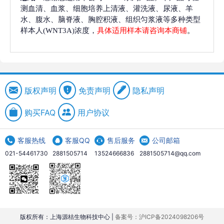
测血清、血浆、细胞培养上清液、灌洗液、尿液、羊
水、腹水、脑脊液、胸腔积液、组织匀浆液等多种类型
样本人(WNT3A)浓度，
具体适用样本请咨询本商铺
。
版权声明
免责声明
隐私声明
购买FAQ
用户协议
客服热线
客服QQ
售后服务
公司邮箱
021-54461730
2881505714
13524666836
2881505714@qq.com
版权所有：上海源桔生物科技中心 |
备案号：沪ICP备2024098206号