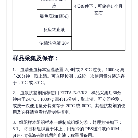
液
4℃条件下，可储存1 个月
左右
显色底物
(避光)
反应终止液
浓缩洗涤液
20×
样品采集及保存
：
1、
血清全血样本室温放置
2小时或 2-8°C 过夜。1000×g 离
心20分钟，取上清。可立即检测，或按一次使用量分装冻存
于-20°C 或-80°C。
2、
血浆抗凝剂推荐使用
EDTA-Na2/K2，样品采集后30分
钟内于2-8°C，1000×g 离心15分钟，取上清。可立即检测，
或按一次使用量分装冻存于-20°C 或-80°C。其他抗凝剂的使
用及选择请查看样品制备指南。
3、
组织样本组织样本一般制成组织匀浆，处理方法如下：
3.1、
将目标组织置于冰上，用预冷的
PBS缓冲液(0.01M，
pH=7.4)洗涤去除残留的血液，称重后备用。