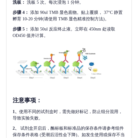
洗板：
洗板
5 次。每次浸泡 1 分钟。
步骤
4：
添加
90ul TMB 显色底物。贴上覆膜， 37°C 静置
孵育 10-20 分钟(请使用 TMB 显色精准控制方法)。
步骤
5：
添加
50ul 反应终止液。立即在 450nm 处读取
OD450 值并计算。
注意事项
：
1、
使用不同的试剂盒时，需先做好标记，防止组分混用，
导致实验失败。
2、
试剂盒开启后，酶标板和标准品的保存条件请参考组件
保存条件表格
(受潮后活性会下降)。如发生使用或保存不当