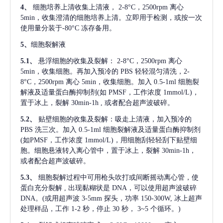
4、
细胞培养上清收集上清液，
2-8°C，2500rpm 离心
5min，收集澄清的细胞培养上清。立即用于检测，或按一次
使用量分装于-80°C 冻存备用。
5、
细胞裂解液
5.1、
悬浮细胞的收集及裂解：
2-8°C，2500rpm 离心
5min，收集细胞。再加入预冷的 PBS 轻轻混匀清洗，2-
8°C，2500rpm 离心 5min，收集细胞。加入 0.5-1ml 细胞裂
解液及适量蛋白酶抑制剂(如 PMSF，工作浓度 1mmol/L)，
置于冰上，裂解 30min-1h , 或者配合超声波破碎。
5.2、
贴壁细胞的收集及裂解：吸走上清液，加入预冷的
PBS 洗三次。加入 0.5-1ml 细胞裂解液及适量蛋白酶抑制剂
(如PMSF，工作浓度 1mmol/L)，用细胞刮轻轻刮下贴壁细
胞。细胞悬液转入离心管中，置于冰上，裂解 30min-1h，
或者配合超声波破碎。
5.3、
细胞裂解过程中可用枪头吹打或间断摇动离心管，使
蛋白充分裂解
, 出现黏糊状是 DNA，可以使用超声波破碎
DNA。(或用超声波 3-5mm 探头，功率 150-300W, 冰上超声
处理样品，工作 1-2 秒，停止 30 秒， 3~5 个循环。)