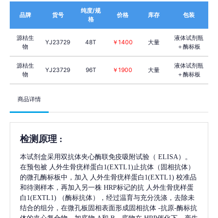
纯度/规
品牌
货号
价格
库存
包装
格
源桔生
液体试剂瓶
YJ23729
48T
￥1400
大量
物
＋酶标板
源桔生
液体试剂瓶
YJ23729
96T
￥1900
大量
物
＋酶标板
商品详情
检测原理
:
本试剂盒采用双抗体夹心酶联免疫吸附试验（
ELISA）。
在预包被
人外生骨疣样蛋白1(EXTL1)
止抗体（固相抗体）
的微孔酶标板中，加入
人外生骨疣样蛋白1(EXTL1)
校准品
和待测样本，再加入另一株
HRP标记的抗
人外生骨疣样蛋
白1(EXTL1)
（酶标抗体），经过温育与充分洗涤，去除未
结合的组分，在微孔板固相表面形成固相抗体
-抗原-酶标抗