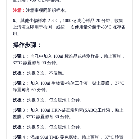
量分装于-80°C 冻存备用。
注意：
注意事项同组织样本。
6、
其他生物样本
2-8°C，1000×g 离心样品 20 分钟。收集
上清液立即用于检测，或按 一次使用量分装于-80°C 冻存备
用。
操作步骤：
步骤
1：
向孔中加入
100ul 标准品或待测样品，贴上覆膜，
37°C 静置孵育 90 分钟。
洗板：
洗板
2 次。不浸泡。
步骤
2：
加入
100ul 生物素-抗体工作液，贴上覆膜， 37°C
静置孵育 60 分钟。
洗板：
洗板
3 次。每次浸泡 1 分钟。
步骤
3：
加入
100ul HRP-链霉亲和素(SABC)工作液，贴上
覆膜，37°C 静置孵育 30 分钟。
洗板：
洗板
5 次。每次浸泡 1 分钟。
步骤
4：
添加
90ul TMB 显色底物。贴上覆膜， 37°C 静置