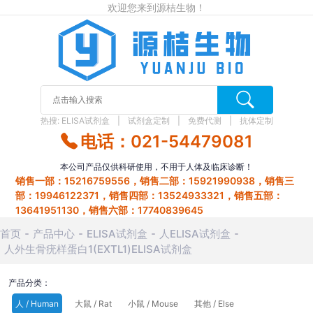
欢迎您来到源桔生物！
热搜:
ELISA试剂盒
试剂盒定制
免费代测
抗体定制
电话：021-54479081
本公司产品仅供科研使用，不用于人体及临床诊断！
销售一部：15216759556，销售二部：15921990938，销售三
部：19946122371，销售四部：13524933321，销售五部：
13641951130，销售六部：17740839645
首页
产品中心
ELISA试剂盒
人ELISA试剂盒
人外生骨疣样蛋白1(EXTL1)ELISA试剂盒
产品分类：
人 / Human
大鼠 / Rat
小鼠 / Mouse
其他 / Else