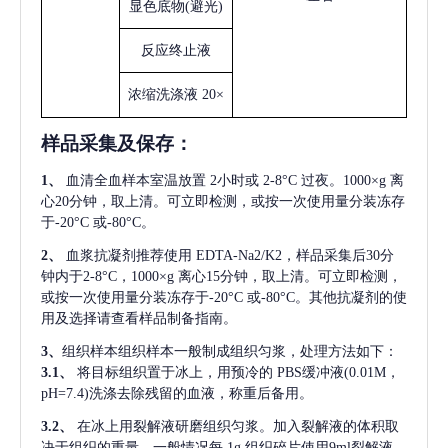
显色底物
(避光)
反应终止液
浓缩洗涤液
20×
样品采集及保存
：
1、
血清全血样本室温放置
2小时或 2-8°C 过夜。1000×g 离
心20分钟，取上清。可立即检测，或按一次使用量分装冻存
于-20°C 或-80°C。
2、
血浆抗凝剂推荐使用
EDTA-Na2/K2，样品采集后30分
钟内于2-8°C，1000×g 离心15分钟，取上清。可立即检测，
或按一次使用量分装冻存于-20°C 或-80°C。其他抗凝剂的使
用及选择请查看样品制备指南。
3、
组织样本组织样本一般制成组织匀浆，处理方法如下：
3.1、
将目标组织置于冰上，用预冷的
PBS缓冲液(0.01M，
pH=7.4)洗涤去除残留的血液，称重后备用。
3.2、
在冰上用裂解液研磨组织匀浆。加入裂解液的体积取
决于组织的重量，一般情况每
1g 组织碎片使用9ml裂解液。