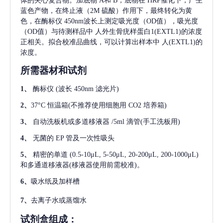
体的夹心复合物。加底物 A和 B，底物在 HRP催化下，产生
蓝色产物，在终止液（2M 硫酸）作用下，最终转化为黄
色，在酶标仪 450nm波长上测定吸光度（OD值），吸光度
（OD值）与待测样品中
人外生骨疣样蛋白1(EXTL1)
的浓度
正相关。拟合校准品曲线，可以计算出样本中
人(EXTL1)
的
浓度。
所需器材和试剂
1、
酶标仪
(波长 450nm 滤光片)
2、
37°C 恒温箱(不推荐使用细胞用 CO2 培养箱)
3、
自动洗板机或多道移液器
/5ml 滴管(手工洗板用)
4、
无菌的
EP 管及一次性吸头
5、
精密的单道
(0.5-10μL, 5-50μL, 20-200μL, 200-1000μL)
和多通道移液器(移液器使用前需校准)。
6、
吸水纸及加样槽
7、
去离子水或蒸馏水
试剂盒组成：