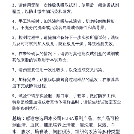
3、
请使用无菌一次性吸头吸取试剂，使用后，须旋紧试剂
瓶盖，以防止微生物污染和蒸发。
4、
手工洗板时，加洗液的吸头或滴管，切勿接触酶标板
孔。不充分的洗涤或污染容易造成假阳性和高背景。
5、
检测过程中，请提前准备好下一步实验所需试剂，洗板
后及时将试剂加入板孔，防止板孔干燥，导致检测失效。
6、
在未经确认的情况下，请勿将其他批次试剂盒的试剂或
其他来源的试剂用于本试剂盒。
7、
请勿重复使用一次性吸头，以免造成交叉污染。
8、
加样完成，贴覆膜以防孵育过程样品的蒸发，在推荐温
度下完成孵育过程。
9、
试验中请穿实验服、戴口罩、手套等，做好防护工作。
特别是检测血液或者其他体液样品时，请按生物试验室安全
防护条例执行。
总结：
感谢您选用本公司ELISA系列产品。本产品可检
测血清、血浆、细胞培养上清液、灌洗液、尿液、羊
水、腹水、脑脊液、胸腔积液、组织匀浆液等多种类型