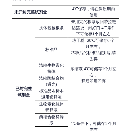
4℃保存，请在保质期内
未开封完整试剂盒
使用
未用完的板条放回带拉链
抗体包被板条
铝箔袋，封好口
4℃条件
下可储存1个月左右
冻干粉
-20℃可储存6 个
月左右，
标准品
稀释后的标准品使用后请
丢弃
浓缩生物素化
浓缩液
4℃可储存1个月左
抗体
右，
浓缩酶结合物
释后即用即弃
(避光)
已
封完整
标准品＆标本
试剂盒
通用稀释液
生物素化抗体
稀释液
酶结合物稀释
液
4℃条件下，可储存1 个月
左右