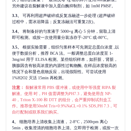
另外建议在裂解液中加入蛋白酶抑制剂，如 1mM PMSF。
3.3、
可再利用超声破碎或反复冻融进一步处理
(超声破碎
过程中，需冰浴降温；反复冻融法可重复2次)。
3.4、
将制备好的匀浆液于
5000×g 离心 5 分钟，留取上清
即可检测。或按一次使用量分装冻存于-20°C 或-80°C。
3.5、
根据实验需要，组织匀浆样本可先测定总蛋白浓度
,以
便于数据分析，推荐 BCA 法。一般调整总蛋白浓度至 1-
3mg/ml 用于 ELISA 检测。某些组织样本，如肝脏，肾脏，
胰腺因含有较高浓度的内源性过氧物酶, 在样品浓度较高的
情况下会和显色底物反应，出现假阳性。可尝试使用
1%H2O2 灭活 15min 再检测。
注意：
裂解液常用
PBS 缓冲液，或使用中等强度 RIPA 裂
解液。使用 时，PH 值需调整为PH7.3，避免使用含 NP-
40，Triton X-100 和 DTT 的组分，会严重抑制试剂盒工
作。推荐使用50mM Tris+0.9%NaCL+0.1% SDS,PH 7.3，可
自行配制或联系我们购买。
4、
细胞培养上清收集上清液，
2-8°C，2500rpm 离心
5min，收集澄清的细胞培养上清。立即用于检测，或按一次