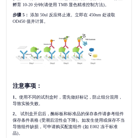
孵育 10-20 分钟(请使用 TMB 显色精准控制方法)。
步骤
5：
添加
50ul 反应终止液。立即在 450nm 处读取
OD450 值并计算。
注意事项
：
1、
使用不同的试剂盒时，需先做好标记，防止组分混用，
导致实验失败。
2、
试剂盒开启后，酶标板和标准品的保存条件请参考组件
保存条件表格
(受潮后活性会下降)。如发生使用或保存不当
导致组件缺损，可申请购买配套组件
(如 E002 冻干标准
品)。