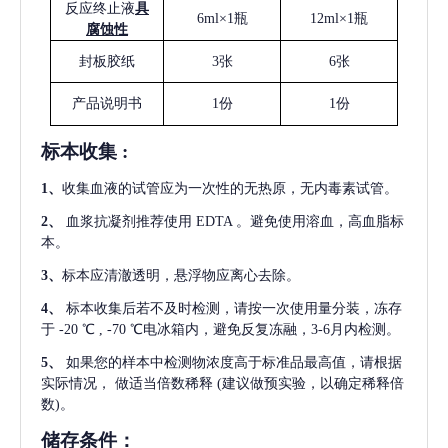
反应终止液
具
6ml×1瓶
12ml×1瓶
腐蚀性
封板胶纸
3张
6张
产品说明书
1份
1份
标本收集
:
1
、
收集血液的试管应为一次性的无热原，无内毒素试管。
2
、
血浆抗凝剂推荐使用
EDTA 。避免使用溶血，高血脂标
本。
3
、
标本应清澈透明，悬浮物应离心去除。
4
、
标本收集后若不及时检测，请按一次使用量分装，冻存
于
-20 ℃ , -70 ℃电冰箱内，避免反复冻融，3-6月内检测。
5
、
如果您的样本中检测物浓度高于标准品最高值，请根据
实际情况，
做适当倍数稀释
(建议做预实验，以确定稀释倍
数)。
储存条件：