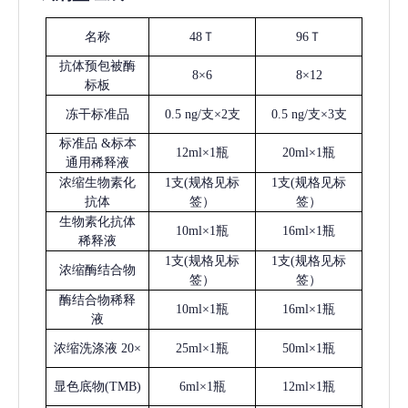
名称
48Ｔ
96Ｔ
抗体预包被酶
8×6
8×12
标板
冻干标准品
0.5 ng/支×2支
0.5 ng/支×3支
标准品
&标本
12ml×1瓶
20ml×1瓶
通用稀释液
浓缩生物素化
1支(规格见标
1支(规格见标
抗体
签）
签）
生物素化抗体
10ml×1瓶
16ml×1瓶
稀释液
1支(规格见标
1支(规格见标
浓缩酶结合物
签）
签）
酶结合物稀释
10ml×1瓶
16ml×1瓶
液
浓缩洗涤液
20×
25ml×1瓶
50ml×1瓶
显色底物
(
TMB
)
6ml×1瓶
12ml×1瓶