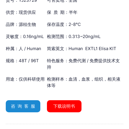
货号：YJ23729
可售卖地：全国
供货：现货供应
保 质 期：半年
品牌：源桔生物
保存温度：2-8℃
灵敏度：0.16ng/mL
检测范围：0.313~20ng/mL
种属：人 / Human
简索英文：Human EXTL1 Elisa KIT
规格：48T / 96T
特色服务：免费代测 / 免费提供技术支
持
用途：仅供科研使用
检测样本：血清，血浆，组织，相关液
体等
咨 询 客 服
下载说明书