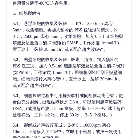
使用量分装于-80°C 冻存备用。
5、
细胞裂解液
5.1、
悬浮细胞的收集及裂解：
2-8°C，2500rpm 离心
5min，收集细胞。再加入预冷的 PBS 轻轻混匀清洗，2-
8°C，2500rpm 离心 5min，收集细胞。加入 0.5-1ml 细胞裂
解液及适量蛋白酶抑制剂(如 PMSF，工作浓度 1mmol/L)，
置于冰上，裂解 30min-1h , 或者配合超声波破碎。
5.2、
贴壁细胞的收集及裂解：吸走上清液，加入预冷的
PBS 洗三次。加入 0.5-1ml 细胞裂解液及适量蛋白酶抑制剂
(如PMSF，工作浓度 1mmol/L)，用细胞刮轻轻刮下贴壁细
胞。细胞悬液转入离心管中，置于冰上，裂解 30min-1h，
或者配合超声波破碎。
5.3、
细胞裂解过程中可用枪头吹打或间断摇动离心管，使
蛋白充分裂解
, 出现黏糊状是 DNA，可以使用超声波破碎
DNA。(或用超声波 3-5mm 探头，功率 150-300W, 冰上超声
处理样品，工作 1-2 秒，停止 30 秒， 3~5 个循环。)
5.4、
裂解或超声破碎完成，
2-8°C，10000rpm 离心
10min，上清移入 EP 管中，立即用于检测，或按一次使用