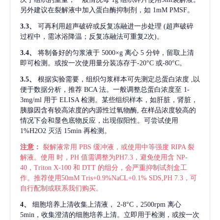
另外建议在裂解液中加入蛋白酶抑制剂，如 1mM PMSF。
3.3、
可再利用超声破碎或反复冻融进一步处理
(超声破碎
过程中，需冰浴降温；反复冻融法可重复2次)。
3.4、
将制备好的匀浆液于
5000×g 离心 5 分钟，留取上清
即可检测。或按一次使用量分装冻存于-20°C 或-80°C。
3.5、
根据实验需要，组织匀浆样本可先测定总蛋白浓度
,以
便于数据分析，推荐 BCA 法。一般调整总蛋白浓度至 1-
3mg/ml 用于 ELISA 检测。某些组织样本，如肝脏，肾脏，
胰腺因含有较高浓度的内源性过氧物酶, 在样品浓度较高的
情况下会和显色底物反应，出现假阳性。可尝试使用
1%H2O2 灭活 15min 再检测。
注意：
裂解液常用
PBS 缓冲液，或使用中等强度 RIPA 裂
解液。使用 时，PH 值需调整为PH7.3，避免使用含 NP-
40，Triton X-100 和 DTT 的组分，会严重抑制试剂盒工
作。推荐使用50mM Tris+0.9%NaCL+0.1% SDS,PH 7.3，可
自行配制或联系我们购买。
4、
细胞培养上清收集上清液，
2-8°C，2500rpm 离心
5min，收集澄清的细胞培养上清。立即用于检测，或按一次