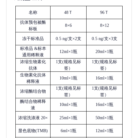
名称
48Ｔ
96Ｔ
抗体预包被酶
8×6
8×12
标板
冻干标准品
0.5 ng/支×2支
0.5 ng/支×3支
标准品
&标本
12ml×1瓶
20ml×1瓶
通用稀释液
浓缩生物素化
1支(规格见标
1支(规格见标
抗体
签）
签）
生物素化抗体
10ml×1瓶
16ml×1瓶
稀释液
1支(规格见标
1支(规格见标
浓缩酶结合物
签）
签）
酶结合物稀释
10ml×1瓶
16ml×1瓶
液
浓缩洗涤液
20×
25ml×1瓶
50ml×1瓶
显色底物
(
TMB
)
6ml×1瓶
12ml×1瓶