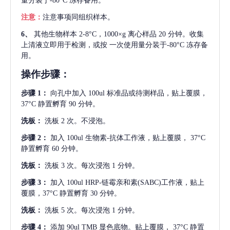
量分装于-80°C 冻存备用。
注意：
注意事项同组织样本。
6、
其他生物样本
2-8°C，1000×g 离心样品 20 分钟。收集
上清液立即用于检测，或按 一次使用量分装于-80°C 冻存备
用。
操作步骤：
步骤
1：
向孔中加入
100ul 标准品或待测样品，贴上覆膜，
37°C 静置孵育 90 分钟。
洗板：
洗板
2 次。不浸泡。
步骤
2：
加入
100ul 生物素-抗体工作液，贴上覆膜， 37°C
静置孵育 60 分钟。
洗板：
洗板
3 次。每次浸泡 1 分钟。
步骤
3：
加入
100ul HRP-链霉亲和素(SABC)工作液，贴上
覆膜，37°C 静置孵育 30 分钟。
洗板：
洗板
5 次。每次浸泡 1 分钟。
步骤
4：
添加
90ul TMB 显色底物。贴上覆膜， 37°C 静置