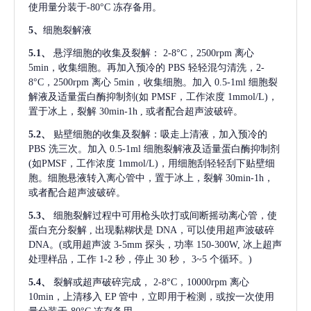
使用量分装于-80°C 冻存备用。
5、
细胞裂解液
5.1、
悬浮细胞的收集及裂解：
2-8°C，2500rpm 离心
5min，收集细胞。再加入预冷的 PBS 轻轻混匀清洗，2-
8°C，2500rpm 离心 5min，收集细胞。加入 0.5-1ml 细胞裂
解液及适量蛋白酶抑制剂(如 PMSF，工作浓度 1mmol/L)，
置于冰上，裂解 30min-1h , 或者配合超声波破碎。
5.2、
贴壁细胞的收集及裂解：吸走上清液，加入预冷的
PBS 洗三次。加入 0.5-1ml 细胞裂解液及适量蛋白酶抑制剂
(如PMSF，工作浓度 1mmol/L)，用细胞刮轻轻刮下贴壁细
胞。细胞悬液转入离心管中，置于冰上，裂解 30min-1h，
或者配合超声波破碎。
5.3、
细胞裂解过程中可用枪头吹打或间断摇动离心管，使
蛋白充分裂解
, 出现黏糊状是 DNA，可以使用超声波破碎
DNA。(或用超声波 3-5mm 探头，功率 150-300W, 冰上超声
处理样品，工作 1-2 秒，停止 30 秒， 3~5 个循环。)
5.4、
裂解或超声破碎完成，
2-8°C，10000rpm 离心
10min，上清移入 EP 管中，立即用于检测，或按一次使用