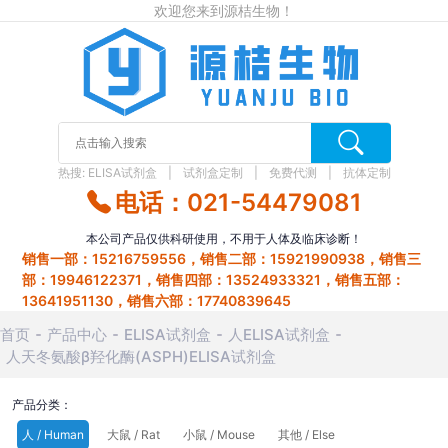
欢迎您来到源桔生物！
热搜:
ELISA试剂盒
试剂盒定制
免费代测
抗体定制
电话：021-54479081
本公司产品仅供科研使用，不用于人体及临床诊断！
销售一部：15216759556，销售二部：15921990938，销售三
部：19946122371，销售四部：13524933321，销售五部：
13641951130，销售六部：17740839645
首页
产品中心
ELISA试剂盒
人ELISA试剂盒
人天冬氨酸β羟化酶(ASPH)ELISA试剂盒
产品分类：
人 / Human
大鼠 / Rat
小鼠 / Mouse
其他 / Else