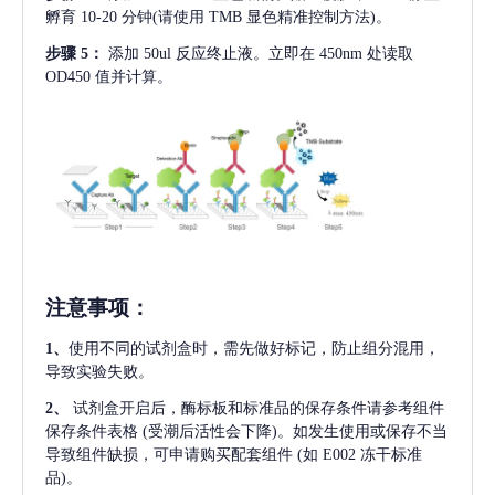
孵育 10-20 分钟(请使用 TMB 显色精准控制方法)。
步骤
5：
添加
50ul 反应终止液。立即在 450nm 处读取
OD450 值并计算。
注意事项
：
1、
使用不同的试剂盒时，需先做好标记，防止组分混用，
导致实验失败。
2、
试剂盒开启后，酶标板和标准品的保存条件请参考组件
保存条件表格
(受潮后活性会下降)。如发生使用或保存不当
导致组件缺损，可申请购买配套组件
(如 E002 冻干标准
品)。