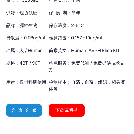
货号：YJ23892
可售卖地：全国
供货：现货供应
保 质 期：半年
品牌：源桔生物
保存温度：2-8℃
灵敏度：0.08ng/mL
检测范围：0.157~10ng/mL
种属：人 / Human
简索英文：Human ASPH Elisa KIT
规格：48T / 96T
特色服务：免费代测 / 免费提供技术支
持
用途：仅供科研使用
检测样本：血清，血浆，组织，相关液
体等
咨 询 客 服
下载说明书