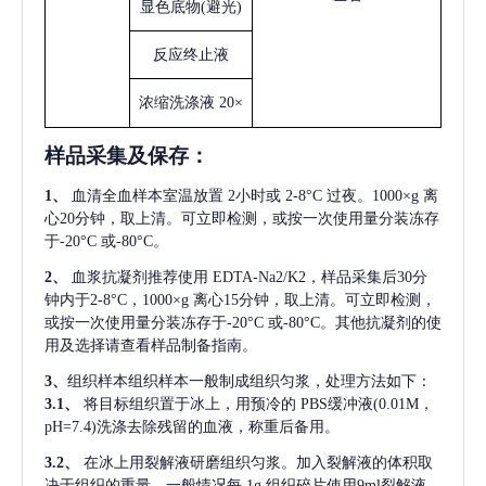
显色底物
(避光)
反应终止液
浓缩洗涤液
20×
样品采集及保存
：
1、
血清全血样本室温放置
2小时或 2-8°C 过夜。1000×g 离
心20分钟，取上清。可立即检测，或按一次使用量分装冻存
于-20°C 或-80°C。
2、
血浆抗凝剂推荐使用
EDTA-Na2/K2，样品采集后30分
钟内于2-8°C，1000×g 离心15分钟，取上清。可立即检测，
或按一次使用量分装冻存于-20°C 或-80°C。其他抗凝剂的使
用及选择请查看样品制备指南。
3、
组织样本组织样本一般制成组织匀浆，处理方法如下：
3.1、
将目标组织置于冰上，用预冷的
PBS缓冲液(0.01M，
pH=7.4)洗涤去除残留的血液，称重后备用。
3.2、
在冰上用裂解液研磨组织匀浆。加入裂解液的体积取
决于组织的重量，一般情况每
1g 组织碎片使用9ml裂解液。