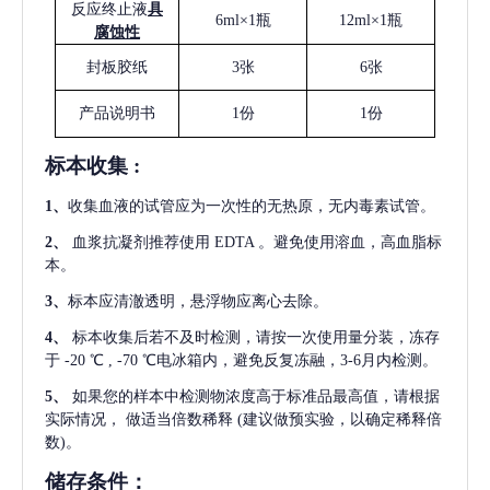
反应终止液
具
6ml×1瓶
12ml×1瓶
腐蚀性
封板胶纸
3张
6张
产品说明书
1份
1份
标本收集
:
1
、
收集血液的试管应为一次性的无热原，无内毒素试管。
2
、
血浆抗凝剂推荐使用
EDTA 。避免使用溶血，高血脂标
本。
3
、
标本应清澈透明，悬浮物应离心去除。
4
、
标本收集后若不及时检测，请按一次使用量分装，冻存
于
-20 ℃ , -70 ℃电冰箱内，避免反复冻融，3-6月内检测。
5
、
如果您的样本中检测物浓度高于标准品最高值，请根据
实际情况，
做适当倍数稀释
(建议做预实验，以确定稀释倍
数)。
储存条件：