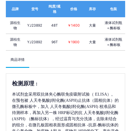
纯度/规
品牌
货号
价格
库存
包装
格
源桔生
液体试剂瓶
YJ23892
48T
￥1400
大量
物
＋酶标板
源桔生
液体试剂瓶
YJ23892
96T
￥1900
大量
物
＋酶标板
商品详情
检测原理
:
本试剂盒采用双抗体夹心酶联免疫吸附试验（
ELISA）。
在预包被
人天冬氨酸β羟化酶(ASPH)
止抗体（固相抗体）的
微孔酶标板中，加入
人天冬氨酸β羟化酶(ASPH)
校准品和
待测样本，再加入另一株
HRP标记的抗
人天冬氨酸β羟化酶
(ASPH)
（酶标抗体），经过温育与充分洗涤，去除未结合
的组分，在微孔板固相表面形成固相抗体
-抗原-酶标抗体的