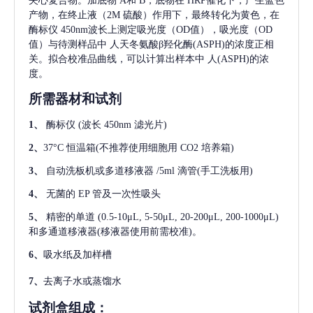
夹心复合物。加底物 A和 B，底物在 HRP催化下，产生蓝色
产物，在终止液（2M 硫酸）作用下，最终转化为黄色，在
酶标仪 450nm波长上测定吸光度（OD值），吸光度（OD
值）与待测样品中
人天冬氨酸β羟化酶(ASPH)
的浓度正相
关。拟合校准品曲线，可以计算出样本中
人(ASPH)
的浓
度。
所需器材和试剂
1、
酶标仪
(波长 450nm 滤光片)
2、
37°C 恒温箱(不推荐使用细胞用 CO2 培养箱)
3、
自动洗板机或多道移液器
/5ml 滴管(手工洗板用)
4、
无菌的
EP 管及一次性吸头
5、
精密的单道
(0.5-10μL, 5-50μL, 20-200μL, 200-1000μL)
和多通道移液器(移液器使用前需校准)。
6、
吸水纸及加样槽
7、
去离子水或蒸馏水
试剂盒组成：