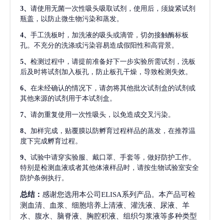
3、
请使用无菌一次性吸头吸取试剂，使用后，须旋紧试剂
瓶盖，以防止微生物污染和蒸发。
4、
手工洗板时，加洗液的吸头或滴管，切勿接触酶标板
孔。不充分的洗涤或污染容易造成假阳性和高背景。
5、
检测过程中，请提前准备好下一步实验所需试剂，洗板
后及时将试剂加入板孔，防止板孔干燥，导致检测失效。
6、
在未经确认的情况下，请勿将其他批次试剂盒的试剂或
其他来源的试剂用于本试剂盒。
7、
请勿重复使用一次性吸头，以免造成交叉污染。
8、
加样完成，贴覆膜以防孵育过程样品的蒸发，在推荐温
度下完成孵育过程。
9、
试验中请穿实验服、戴口罩、手套等，做好防护工作。
特别是检测血液或者其他体液样品时，请按生物试验室安全
防护条例执行。
总结：
感谢您选用本公司ELISA系列产品。本产品可检
测血清、血浆、细胞培养上清液、灌洗液、尿液、羊
水、腹水、脑脊液、胸腔积液、组织匀浆液等多种类型