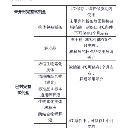
4℃保存，请在保质期内
未开封完整试剂盒
使用
未用完的板条放回带拉链
抗体包被板条
铝箔袋，封好口
4℃条件
下可储存1个月左右
冻干粉
-20℃可储存6 个
月左右，
标准品
稀释后的标准品使用后请
丢弃
浓缩生物素化
浓缩液
4℃可储存1个月左
抗体
右，
浓缩酶结合物
释后即用即弃
(避光)
已
封完整
标准品＆标本
试剂盒
通用稀释液
生物素化抗体
稀释液
酶结合物稀释
液
4℃条件下，可储存1 个月
左右