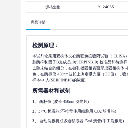
源桔生物
YJ24065
商品详情
检测原理
:
本试剂盒采用双抗体夹心酶联免疫吸附试验（
ELIS
肽酶抑制因子B支成员10(SERPINB10)
校准品和待测样
去除未结合的组分，在微孔板固相表面形成固相抗体
色，在酶标仪 450nm波长上测定吸光度（OD值），
样本中
人(SERPINB10)
的浓度。
所需器材和试剂
1、
酶标仪
(波长 450nm 滤光片)
2、
37°C 恒温箱(不推荐使用细胞用 CO2 培养箱)
3、
自动洗板机或多道移液器
/5ml 滴管(手工洗板用)