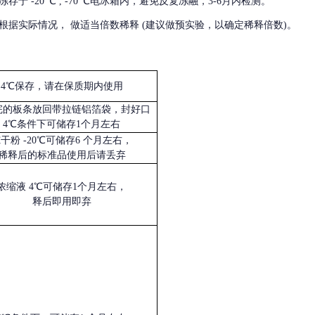
冻存于
-20 ℃ , -70 ℃电冰箱内，避免反复冻融，3-6月内检测。
根据实际情况，
做适当倍数稀释
(建议做预实验，以确定稀释倍数)。
4℃保存，请在保质期内使用
完的板条放回带拉链铝箔袋，封好口
4℃条件下可储存1个月左右
冻干粉
-20℃可储存6 个月左右，
稀释后的标准品使用后请丢弃
浓缩液
4℃可储存1个月左右，
释后即用即弃