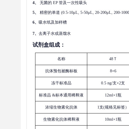
4、
无菌的
EP 管及一次性吸头
5、
精密的单道
(0.5-10μL, 5-50μL, 20-200μL
6、
吸水纸及加样槽
7、
去离子水或蒸馏水
试剂盒组成：
名称
48Ｔ
抗体预包被酶标板
8×6
冻干标准品
0.5 ng/支×2支
标准品
&标本通用稀释液
12ml×1瓶
浓缩生物素化抗体
1支(规格见标签）
生物素化抗体稀释液
10ml×1瓶