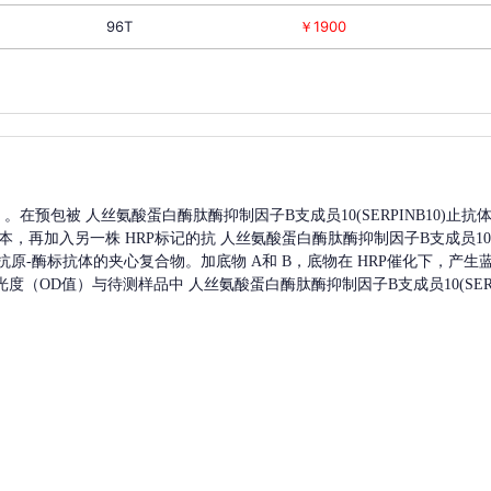
96T
￥1900
A）。在预包被
人丝氨酸蛋白酶肽酶抑制因子B支成员10(SERPINB10)
止抗
本，再加入另一株
HRP标记的抗
人丝氨酸蛋白酶肽酶抑制因子B支成员10(SE
-抗原-酶标抗体的夹心复合物。加底物 A和 B，底物在 HRP催化下，产
吸光度（OD值）与待测样品中
人丝氨酸蛋白酶肽酶抑制因子B支成员10(SERPI