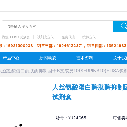
热搜:
ELISA试剂盒
试剂盒定制
免费代测
抗体定制
：15921990938，销售三部：19946122371，销售四部：13524933
产品中心
新闻动态
技术资料
关于我
人丝氨酸蛋白酶肽酶抑制因子B支成员10(SERPINB10)ELISA试
人丝氨酸蛋白酶肽酶抑制因子B支
试剂盒
货号：YJ24065
可售卖