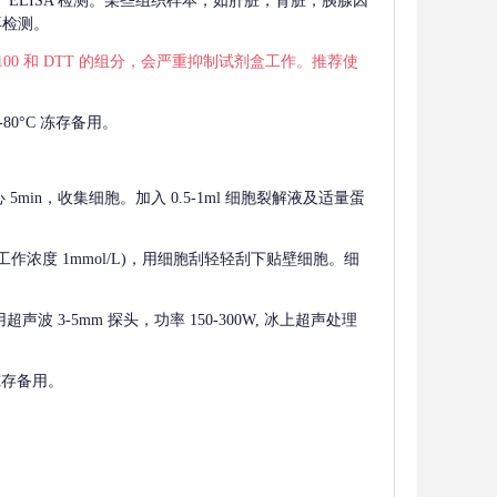
 用于 ELISA 检测。某些组织样本，如肝脏，肾脏，胰腺因
再检测。
 X-100 和 DTT 的组分，会严重抑制试剂盒工作。推荐使
80°C 冻存备用。
离心 5min，收集细胞。加入 0.5-1ml 细胞裂解液及适量蛋
F，工作浓度 1mmol/L)，用细胞刮轻轻刮下贴壁细胞。细
波 3-5mm 探头，功率 150-300W, 冰上超声处理
 冻存备用。