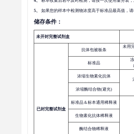
4
、
标本收集后若不及时检测，请按一次使用量分装，
5
、
如果您的样本中检测物浓度高于标准品最高值，请
储存条件：
未开封完整试剂盒
未用
抗体包被板条
标准品
浓缩生物素化抗体
浓缩酶结合物
(避光)
标准品＆标本通用稀释液
已
封完整试剂盒
生物素化抗体稀释液
酶结合物稀释液