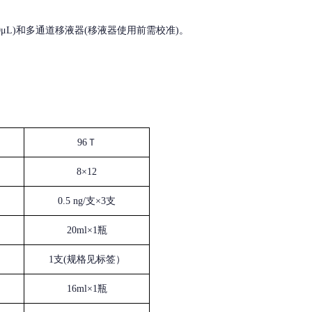
, 200-1000μL)和多通道移液器(移液器使用前需校准)。
96Ｔ
8×12
0.5 ng/支×3支
20ml×1瓶
1支(规格见标签）
16ml×1瓶