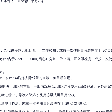
4℃条件下，可储存1 个月左右
000×g 离心20分钟，取上清。可立即检测，或按一次使用量分装冻存于-20°C 或
后30分钟内于2-8°C，1000×g 离心15分钟，取上清。可立即检测，或按一次
下：
01M，pH=7.4)洗涤去除残留的血液，称重后备用。
积取决于组织的重量，一般情况每
1g 组织碎片使用9ml裂解液。另外建议
破碎过程中，需冰浴降温；反复冻融法可重复2次)。
留取上清即可检测。或按一次使用量分装冻存于-20°C 或-80°C。