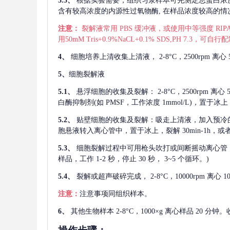
3.5、
根据实验需要，组织匀浆样本可先测定总蛋白浓
含有较高浓度的内源性过氧物酶, 在样品浓度较高的情况下
注意：
裂解液常用
PBS 缓冲液，或使用中等强度 RIPA
用50mM Tris+0.9%NaCL+0.1% SDS,PH 7.3
4、
细胞培养上清收集上清液，
2-8°C，2500rp
5、
细胞裂解液
5.1、
悬浮细胞的收集及裂解：
2-8°C，2500rpm 
白酶抑制剂(如 PMSF，工作浓度 1mmol/L)，置于冰上，
5.2、
贴壁细胞的收集及裂解：吸走上清液，加入预冷
胞悬液转入离心管中，置于冰上，裂解 30min-1h，
5.3、
细胞裂解过程中可用枪头吹打或间断摇动离心管
样品，工作 1-2 秒，停止 30 秒， 3~5 个循环。)
5.4、
裂解或超声破碎完成，
2-8°C，10000rpm
注意：
注意事项同组织样本。
6、
其他生物样本
2-8°C，1000×g 离心样品 20