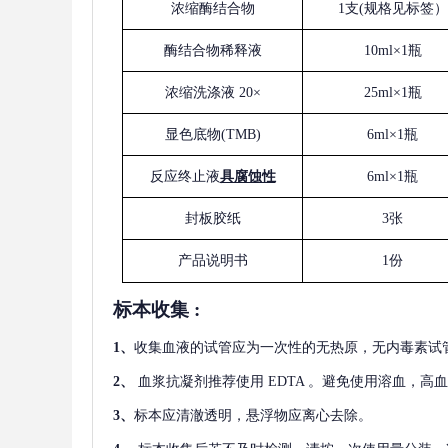
浓缩酶结合物
1支(规格见标签）
酶结合物稀释液
10ml×1瓶
浓缩洗涤液
20×
25ml×1瓶
显色底物
(
TMB
)
6ml×1瓶
反应终止液
具腐蚀性
6ml×1瓶
封板胶纸
3张
产品说明书
1份
标本收集
:
1
、
收集血液的试管应为一次性的无热原，无内毒素试
2
、
血浆抗凝剂推荐使用
EDTA 。避免使用溶血，高
3
、
标本应清澈透明，悬浮物应离心去除。