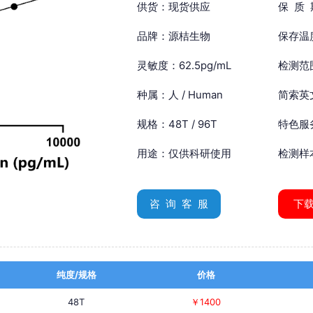
供货：现货供应
保 质
品牌：源桔生物
保存温
灵敏度：62.5pg/mL
检测范围
种属：人 / Human
简索英文：
规格：48T / 96T
特色服
用途：仅供科研使用
检测样
咨 询 客 服
下
纯度/规格
价格
48T
￥1400