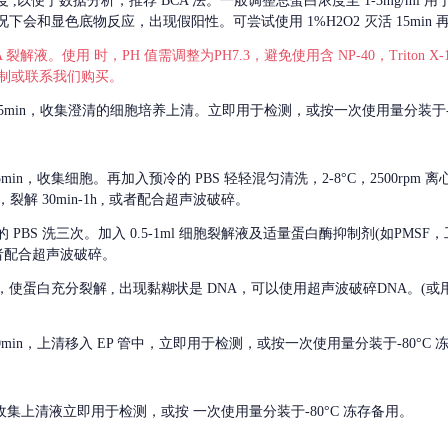
度
,以便于数据分析，推荐 BCA 法。一般调整总蛋白浓度至 1-3mg/ml
会和显色底物反应，出现假阳性。可尝试使用 1%H2O2 灭活 15min 
 裂解液。使用 时，PH 值需调整为PH7.3，避免使用含 NP-40，Triton
，可自行配制或联系我们购买。
m 离心 5min，收集澄清的细胞培养上清。立即用于检测，或按一次使用量分装于-
离心 5min，收集细胞。再加入预冷的 PBS 轻轻混匀清洗，2-8°C，2500rpm 
裂解 30min-1h , 或者配合超声波破碎。
的
PBS 洗三次。加入 0.5-1ml 细胞裂解液及适量蛋白酶抑制剂(如PMS
或者配合超声波破碎。
，使蛋白充分裂解
, 出现黏糊状是 DNA，可以使用超声波破碎DNA。(或用超声
 离心 10min，上清移入 EP 管中，立即用于检测，或按一次使用量分装于-80°C
 分钟。收集上清液立即用于检测，或按 一次使用量分装于-80°C 冻存备用。