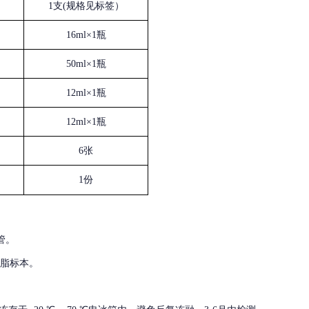
1支(规格见标签）
16ml×1瓶
50ml×1瓶
12ml×1瓶
12ml×1瓶
6张
1份
管。
血脂标本。