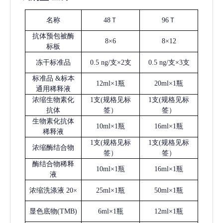
名称
48Ｔ
96Ｔ
抗体预包被酶
8×6
8×12
标板
冻干标准品
0.5 ng/支×2支
0.5 ng/支×3支
标准品
&标本
12ml×1瓶
20ml×1瓶
通用稀释液
浓缩生物素化
1支(规格见标
1支(规格见标
抗体
签）
签）
生物素化抗体
10ml×1瓶
16ml×1瓶
稀释液
1支(规格见标
1支(规格见标
浓缩酶结合物
签）
签）
酶结合物稀释
10ml×1瓶
16ml×1瓶
液
浓缩洗涤液
20×
25ml×1瓶
50ml×1瓶
显色底物
(
TMB
)
6ml×1瓶
12ml×1瓶