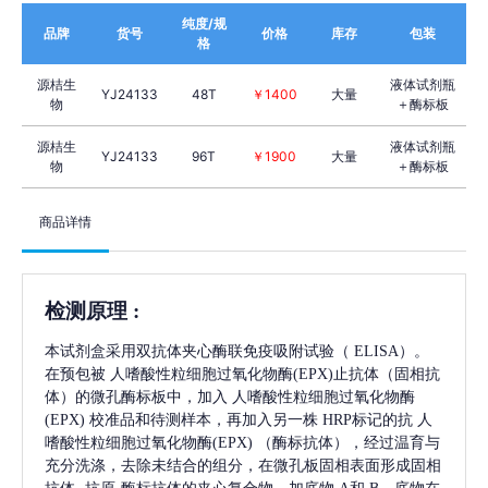
纯度/规
品牌
货号
价格
库存
包装
格
源桔生
液体试剂瓶
YJ24133
48T
￥1400
大量
物
＋酶标板
源桔生
液体试剂瓶
YJ24133
96T
￥1900
大量
物
＋酶标板
商品详情
检测原理
:
本试剂盒采用双抗体夹心酶联免疫吸附试验（
ELISA）。
在预包被
人嗜酸性粒细胞过氧化物酶(EPX)
止抗体（固相抗
体）的微孔酶标板中，加入
人嗜酸性粒细胞过氧化物酶
(EPX)
校准品和待测样本，再加入另一株
HRP标记的抗
人
嗜酸性粒细胞过氧化物酶(EPX)
（酶标抗体），经过温育与
充分洗涤，去除未结合的组分，在微孔板固相表面形成固相