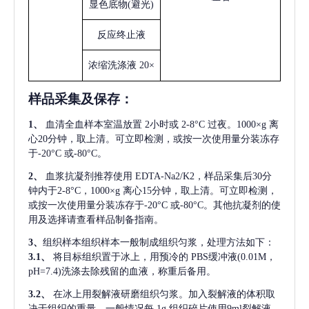
显色底物
(避光)
反应终止液
浓缩洗涤液
20×
样品采集及保存
：
1、
血清全血样本室温放置
2小时或 2-8°C 过夜。1000×g 离
心20分钟，取上清。可立即检测，或按一次使用量分装冻存
于-20°C 或-80°C。
2、
血浆抗凝剂推荐使用
EDTA-Na2/K2，样品采集后30分
钟内于2-8°C，1000×g 离心15分钟，取上清。可立即检测，
或按一次使用量分装冻存于-20°C 或-80°C。其他抗凝剂的使
用及选择请查看样品制备指南。
3、
组织样本组织样本一般制成组织匀浆，处理方法如下：
3.1、
将目标组织置于冰上，用预冷的
PBS缓冲液(0.01M，
pH=7.4)洗涤去除残留的血液，称重后备用。
3.2、
在冰上用裂解液研磨组织匀浆。加入裂解液的体积取
决于组织的重量，一般情况每
1g 组织碎片使用9ml裂解液。