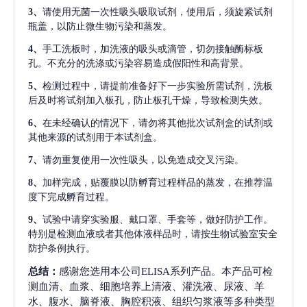
3、
请使用无菌一次性吸头吸取试剂，使用后，须旋紧试剂
瓶盖，以防止微生物污染和蒸发。
4、
手工洗板时，加洗液的吸头或滴管，切勿接触酶标板
孔。不充分的洗涤或污染容易造成假阳性和高背景。
5、
检测过程中，请提前准备好下一步实验所需试剂，洗板
后及时将试剂加入板孔，防止板孔干燥，导致检测失效。
6、
在未经确认的情况下，请勿将其他批次试剂盒的试剂或
其他来源的试剂用于本试剂盒。
7、
请勿重复使用一次性吸头，以免造成交叉污染。
8、
加样完成，贴覆膜以防孵育过程样品的蒸发，在推荐温
度下完成孵育过程。
9、
试验中请穿实验服、戴口罩、手套等，做好防护工作。
特别是检测血液或者其他体液样品时，请按生物试验室安全
防护条例执行。
总结：
感谢您选用本公司ELISA系列产品。本产品可检
测血清、血浆、细胞培养上清液、灌洗液、尿液、羊
水、腹水、脑脊液、胸腔积液、组织匀浆液等多种类型