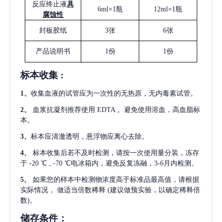
反应终止液
具
6ml×1瓶
12ml×1瓶
腐蚀性
封板胶纸
3张
6张
产品说明书
1份
1份
标本收集
:
1
、
收集血液的试管应为一次性的无热原，无内毒素试管。
2
、
血浆抗凝剂推荐使用
EDTA 。避免使用溶血，高血脂标
本。
3
、
标本应清澈透明，悬浮物应离心去除。
4
、
标本收集后若不及时检测，请按一次使用量分装，冻存
于
-20 ℃ , -70 ℃电冰箱内，避免反复冻融，3-6月内检测。
5
、
如果您的样本中检测物浓度高于标准品最高值，请根据
实际情况，
做适当倍数稀释
(建议做预实验，以确定稀释倍
数)。
储存条件：