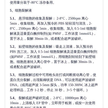
使用量分装于-80°C 冻存备用。
5、
细胞裂解液
5.1、
悬浮细胞的收集及裂解：
2-8°C，2500rpm 离心
5min，收集细胞。再加入预冷的 PBS 轻轻混匀清洗，2-
8°C，2500rpm 离心 5min，收集细胞。加入 0.5-1ml 细胞裂
解液及适量蛋白酶抑制剂(如 PMSF，工作浓度 1mmol/L)，
置于冰上，裂解 30min-1h , 或者配合超声波破碎。
5.2、
贴壁细胞的收集及裂解：吸走上清液，加入预冷的
PBS 洗三次。加入 0.5-1ml 细胞裂解液及适量蛋白酶抑制剂
(如PMSF，工作浓度 1mmol/L)，用细胞刮轻轻刮下贴壁细
胞。细胞悬液转入离心管中，置于冰上，裂解 30min-1h，
或者配合超声波破碎。
5.3、
细胞裂解过程中可用枪头吹打或间断摇动离心管，使
蛋白充分裂解
, 出现黏糊状是 DNA，可以使用超声波破碎
DNA。(或用超声波 3-5mm 探头，功率 150-300W, 冰上超声
处理样品，工作 1-2 秒，停止 30 秒， 3~5 个循环。)
5.4、
裂解或超声破碎完成，
2-8°C，10000rpm 离心
10min，上清移入 EP 管中，立即用于检测，或按一次使用