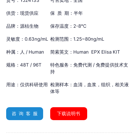
货号：YJ24133
可售卖地：全国
供货：现货供应
保 质 期：半年
品牌：源桔生物
保存温度：2-8℃
灵敏度：0.63ng/mL
检测范围：1.25~80ng/mL
种属：人 / Human
简索英文：Human EPX Elisa KIT
规格：48T / 96T
特色服务：免费代测 / 免费提供技术支
持
用途：仅供科研使用
检测样本：血清，血浆，组织，相关液
体等
咨 询 客 服
下载说明书