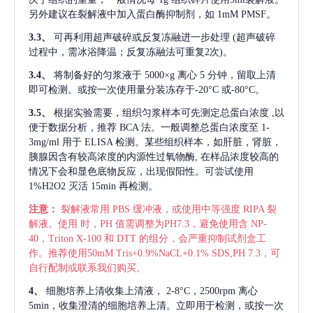
另外建议在裂解液中加入蛋白酶抑制剂，如 1mM PMSF。
3.3、
可再利用超声破碎或反复冻融进一步处理
(超声破碎
过程中，需冰浴降温；反复冻融法可重复2次)。
3.4、
将制备好的匀浆液于
5000×g 离心 5 分钟，留取上清
即可检测。或按一次使用量分装冻存于-20°C 或-80°C。
3.5、
根据实验需要，组织匀浆样本可先测定总蛋白浓度
,以
便于数据分析，推荐 BCA 法。一般调整总蛋白浓度至 1-
3mg/ml 用于 ELISA 检测。某些组织样本，如肝脏，肾脏，
胰腺因含有较高浓度的内源性过氧物酶, 在样品浓度较高的
情况下会和显色底物反应，出现假阳性。可尝试使用
1%H2O2 灭活 15min 再检测。
注意：
裂解液常用
PBS 缓冲液，或使用中等强度 RIPA 裂
解液。使用 时，PH 值需调整为PH7.3，避免使用含 NP-
40，Triton X-100 和 DTT 的组分，会严重抑制试剂盒工
作。推荐使用50mM Tris+0.9%NaCL+0.1% SDS,PH 7.3，可
自行配制或联系我们购买。
4、
细胞培养上清收集上清液，
2-8°C，2500rpm 离心
5min，收集澄清的细胞培养上清。立即用于检测，或按一次