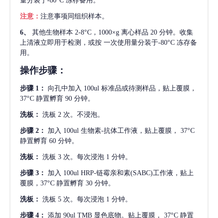
量分装于-80°C 冻存备用。
注意：
注意事项同组织样本。
6、
其他生物样本
2-8°C，1000×g 离心样品 20 分钟。收集
上清液立即用于检测，或按 一次使用量分装于-80°C 冻存备
用。
操作步骤：
步骤
1：
向孔中加入
100ul 标准品或待测样品，贴上覆膜，
37°C 静置孵育 90 分钟。
洗板：
洗板
2 次。不浸泡。
步骤
2：
加入
100ul 生物素-抗体工作液，贴上覆膜， 37°C
静置孵育 60 分钟。
洗板：
洗板
3 次。每次浸泡 1 分钟。
步骤
3：
加入
100ul HRP-链霉亲和素(SABC)工作液，贴上
覆膜，37°C 静置孵育 30 分钟。
洗板：
洗板
5 次。每次浸泡 1 分钟。
步骤
4：
添加
90ul TMB 显色底物。贴上覆膜， 37°C 静置