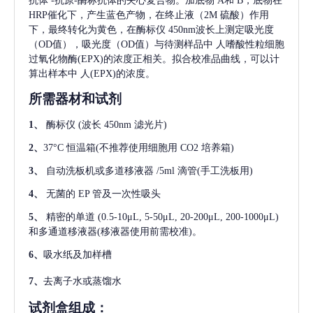
抗体
-抗原-酶标抗体的夹心复合物。加底物 A和 B，底物在
HRP催化下，产生蓝色产物，在终止液（2M 硫酸）作用
下，最终转化为黄色，在酶标仪 450nm波长上测定吸光度
（OD值），吸光度（OD值）与待测样品中
人嗜酸性粒细胞
过氧化物酶(EPX)
的浓度正相关。拟合校准品曲线，可以计
算出样本中
人(EPX)
的浓度。
所需器材和试剂
1、
酶标仪
(波长 450nm 滤光片)
2、
37°C 恒温箱(不推荐使用细胞用 CO2 培养箱)
3、
自动洗板机或多道移液器
/5ml 滴管(手工洗板用)
4、
无菌的
EP 管及一次性吸头
5、
精密的单道
(0.5-10μL, 5-50μL, 20-200μL, 200-1000μL)
和多通道移液器(移液器使用前需校准)。
6、
吸水纸及加样槽
7、
去离子水或蒸馏水
试剂盒组成：