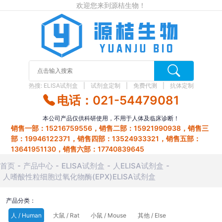
欢迎您来到源桔生物！
热搜:
ELISA试剂盒
试剂盒定制
免费代测
抗体定制
电话：021-54479081
本公司产品仅供科研使用，不用于人体及临床诊断！
销售一部：15216759556，销售二部：15921990938，销售三
部：19946122371，销售四部：13524933321，销售五部：
13641951130，销售六部：17740839645
首页
产品中心
ELISA试剂盒
人ELISA试剂盒
人嗜酸性粒细胞过氧化物酶(EPX)ELISA试剂盒
产品分类：
人 / Human
大鼠 / Rat
小鼠 / Mouse
其他 / Else