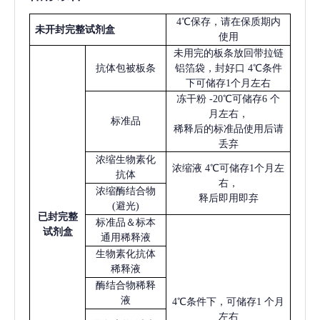
4℃保存，请在保质期内
未开封完整试剂盒
使用
未用完的板条放回带拉链
抗体包被板条
铝箔袋，封好口
4℃条件
下可储存1个月左右
冻干粉
-20℃可储存6 个
月左右，
标准品
稀释后的标准品使用后请
丢弃
浓缩生物素化
浓缩液
4℃可储存1个月左
抗体
右，
浓缩酶结合物
释后即用即弃
(避光)
已
封完整
标准品＆标本
试剂盒
通用稀释液
生物素化抗体
稀释液
酶结合物稀释
液
4℃条件下，可储存1 个月
左右