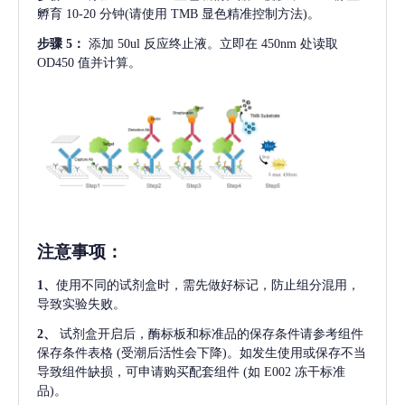
孵育 10-20 分钟(请使用 TMB 显色精准控制方法)。
步骤
5：
添加
50ul 反应终止液。立即在 450nm 处读取
OD450 值并计算。
注意事项
：
1、
使用不同的试剂盒时，需先做好标记，防止组分混用，
导致实验失败。
2、
试剂盒开启后，酶标板和标准品的保存条件请参考组件
保存条件表格
(受潮后活性会下降)。如发生使用或保存不当
导致组件缺损，可申请购买配套组件
(如 E002 冻干标准
品)。