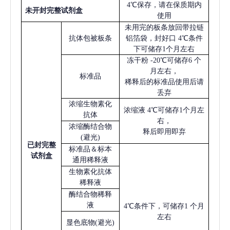
4℃保存，请在保质期内
未开封完整试剂盒
使用
未用完的板条放回带拉链
抗体包被板条
铝箔袋，封好口
4℃条件
下可储存1个月左右
冻干粉
-20℃可储存6 个
月左右，
标准品
稀释后的标准品使用后请
丢弃
浓缩生物素化
浓缩液
4℃可储存1个月左
抗体
右，
浓缩酶结合物
释后即用即弃
(避光)
已
封完整
标准品＆标本
试剂盒
通用稀释液
生物素化抗体
稀释液
酶结合物稀释
液
4℃条件下，可储存1 个月
左右
显色底物
(避光)