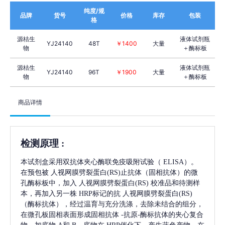
纯度/规
品牌
货号
价格
库存
包装
格
源桔生
液体试剂瓶
YJ24140
48T
￥1400
大量
物
＋酶标板
源桔生
液体试剂瓶
YJ24140
96T
￥1900
大量
物
＋酶标板
商品详情
检测原理
:
本试剂盒采用双抗体夹心酶联免疫吸附试验（
ELISA）。
在预包被
人视网膜劈裂蛋白(RS)
止抗体（固相抗体）的微
孔酶标板中，加入
人视网膜劈裂蛋白(RS)
校准品和待测样
本，再加入另一株
HRP标记的抗
人视网膜劈裂蛋白(RS)
（酶标抗体），经过温育与充分洗涤，去除未结合的组分，
在微孔板固相表面形成固相抗体
-抗原-酶标抗体的夹心复合