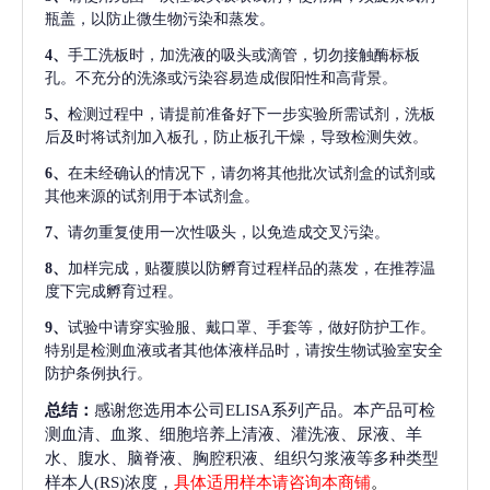
瓶盖，以防止微生物污染和蒸发。
4、
手工洗板时，加洗液的吸头或滴管，切勿接触酶标板
孔。不充分的洗涤或污染容易造成假阳性和高背景。
5、
检测过程中，请提前准备好下一步实验所需试剂，洗板
后及时将试剂加入板孔，防止板孔干燥，导致检测失效。
6、
在未经确认的情况下，请勿将其他批次试剂盒的试剂或
其他来源的试剂用于本试剂盒。
7、
请勿重复使用一次性吸头，以免造成交叉污染。
8、
加样完成，贴覆膜以防孵育过程样品的蒸发，在推荐温
度下完成孵育过程。
9、
试验中请穿实验服、戴口罩、手套等，做好防护工作。
特别是检测血液或者其他体液样品时，请按生物试验室安全
防护条例执行。
总结：
感谢您选用本公司ELISA系列产品。本产品可检
测血清、血浆、细胞培养上清液、灌洗液、尿液、羊
水、腹水、脑脊液、胸腔积液、组织匀浆液等多种类型
样本人(RS)浓度，
具体适用样本请咨询本商铺
。