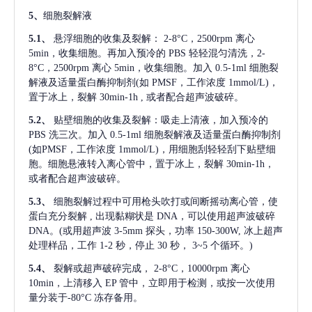
5、
细胞裂解液
5.1、
悬浮细胞的收集及裂解：
2-8°C，2500rpm 离心
5min，收集细胞。再加入预冷的 PBS 轻轻混匀清洗，2-
8°C，2500rpm 离心 5min，收集细胞。加入 0.5-1ml 细胞裂
解液及适量蛋白酶抑制剂(如 PMSF，工作浓度 1mmol/L)，
置于冰上，裂解 30min-1h , 或者配合超声波破碎。
5.2、
贴壁细胞的收集及裂解：吸走上清液，加入预冷的
PBS 洗三次。加入 0.5-1ml 细胞裂解液及适量蛋白酶抑制剂
(如PMSF，工作浓度 1mmol/L)，用细胞刮轻轻刮下贴壁细
胞。细胞悬液转入离心管中，置于冰上，裂解 30min-1h，
或者配合超声波破碎。
5.3、
细胞裂解过程中可用枪头吹打或间断摇动离心管，使
蛋白充分裂解
, 出现黏糊状是 DNA，可以使用超声波破碎
DNA。(或用超声波 3-5mm 探头，功率 150-300W, 冰上超声
处理样品，工作 1-2 秒，停止 30 秒， 3~5 个循环。)
5.4、
裂解或超声破碎完成，
2-8°C，10000rpm 离心
10min，上清移入 EP 管中，立即用于检测，或按一次使用
量分装于-80°C 冻存备用。