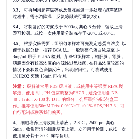
3.3、
可再利用超声破碎或反复冻融进一步处理
(超声破碎
过程中，需冰浴降温；反复冻融法可重复2次)。
3.4、
将制备好的匀浆液于
5000×g 离心 5 分钟，留取上清
即可检测。或按一次使用量分装冻存于-20°C 或-80°C。
3.5、
根据实验需要，组织匀浆样本可先测定总蛋白浓度
,以
便于数据分析，推荐 BCA 法。一般调整总蛋白浓度至 1-
3mg/ml 用于 ELISA 检测。某些组织样本，如肝脏，肾脏，
胰腺因含有较高浓度的内源性过氧物酶, 在样品浓度较高的
情况下会和显色底物反应，出现假阳性。可尝试使用
1%H2O2 灭活 15min 再检测。
注意：
裂解液常用
PBS 缓冲液，或使用中等强度 RIPA 裂
解液。使用 时，PH 值需调整为PH7.3，避免使用含 NP-
40，Triton X-100 和 DTT 的组分，会严重抑制试剂盒工
作。推荐使用50mM Tris+0.9%NaCL+0.1% SDS,PH 7.3，可
自行配制或联系我们购买。
4、
细胞培养上清收集上清液，
2-8°C，2500rpm 离心
5min，收集澄清的细胞培养上清。立即用于检测，或按一次
使用量分装于-80°C 冻存备用。