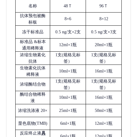
名称
48Ｔ
96Ｔ
抗体预包被酶
8×6
8×12
标板
冻干标准品
0.5 ng/支×2支
0.5 ng/支×3支
标准品
&标本
12ml×1瓶
20ml×1瓶
通用稀释液
浓缩生物素化
1支(规格见标
1支(规格见标
抗体
签）
签）
生物素化抗体
10ml×1瓶
16ml×1瓶
稀释液
1支(规格见标
1支(规格见标
浓缩酶结合物
签）
签）
酶结合物稀释
10ml×1瓶
16ml×1瓶
液
浓缩洗涤液
20×
25ml×1瓶
50ml×1瓶
显色底物
(
TMB
)
6ml×1瓶
12ml×1瓶
反应终止液
具
6ml×1瓶
12ml×1瓶