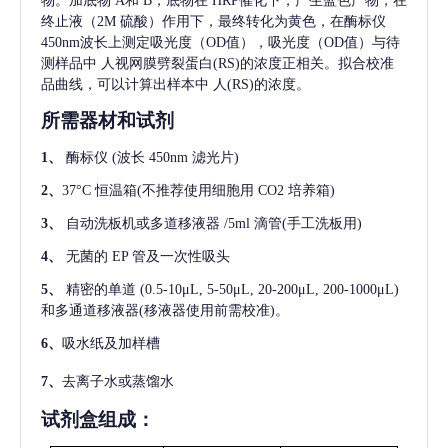
物。加底物 A和 B，底物在 HRP催化下，产生蓝色产物，在
终止液（2M 硫酸）作用下，最终转化为黄色，在酶标仪
450nm波长上测定吸光度（OD值），吸光度（OD值）与待
测样品中
人视网膜劈裂蛋白(RS)
的浓度正相关。拟合校准
品曲线，可以计算出样本中
人(RS)
的浓度。
所需器材和试剂
1、
酶标仪
(波长 450nm 滤光片)
2、
37°C 恒温箱(不推荐使用细胞用 CO2 培养箱)
3、
自动洗板机或多道移液器
/5ml 滴管(手工洗板用)
4、
无菌的
EP 管及一次性吸头
5、
精密的单道
(0.5-10μL, 5-50μL, 20-200μL, 200-1000μL)
和多通道移液器(移液器使用前需校准)。
6、
吸水纸及加样槽
7、
去离子水或蒸馏水
试剂盒组成：