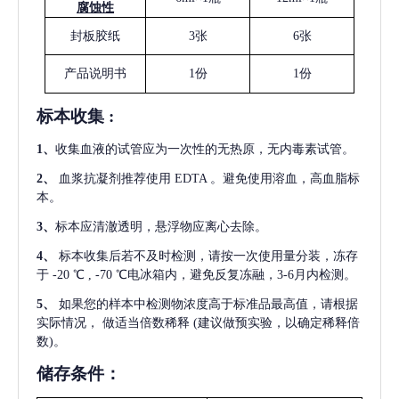
腐蚀性
封板胶纸
3张
6张
产品说明书
1份
1份
标本收集
:
1
、
收集血液的试管应为一次性的无热原，无内毒素试管。
2
、
血浆抗凝剂推荐使用
EDTA 。避免使用溶血，高血脂标
本。
3
、
标本应清澈透明，悬浮物应离心去除。
4
、
标本收集后若不及时检测，请按一次使用量分装，冻存
于
-20 ℃ , -70 ℃电冰箱内，避免反复冻融，3-6月内检测。
5
、
如果您的样本中检测物浓度高于标准品最高值，请根据
实际情况，
做适当倍数稀释
(建议做预实验，以确定稀释倍
数)。
储存条件：