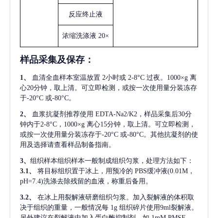
反应终止液
浓缩洗涤液
20×
样品采集及保存
：
1、
血清全血样本室温放置
2小时或 2-8°C 过夜。1000×g 离
心20分钟，取上清。可立即检测，或按一次使用量分装冻存
于-20°C 或-80°C。
2、
血浆抗凝剂推荐使用
EDTA-Na2/K2，样品采集后30分
钟内于2-8°C，1000×g 离心15分钟，取上清。可立即检测，
或按一次使用量分装冻存于-20°C 或-80°C。其他抗凝剂的使
用及选择请查看样品制备指南。
3、
组织样本组织样本一般制成组织匀浆，处理方法如下：
3.1、
将目标组织置于冰上，用预冷的
PBS缓冲液(0.01M，
pH=7.4)洗涤去除残留的血液，称重后备用。
3.2、
在冰上用裂解液研磨组织匀浆。加入裂解液的体积取
决于组织的重量，一般情况每
1g 组织碎片使用9ml裂解液。
另外建议在裂解液中加入蛋白酶抑制剂，如 1mM PMSF。