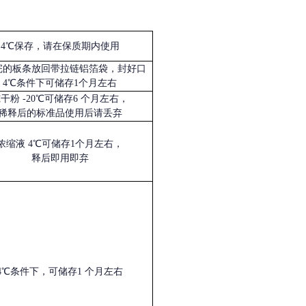
4℃保存，请在保质期内使用
完的板条放回带拉链铝箔袋，封好口
4℃条件下可储存1个月左右
冻干粉
-20℃可储存6 个月左右，
稀释后的标准品使用后请丢弃
浓缩液
4℃可储存1个月左右，
释后即用即弃
4℃条件下，可储存1 个月左右