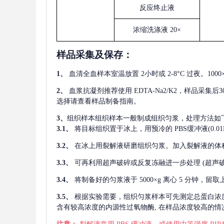
反应终止液
浓缩洗涤液
20×
样品采集及保存
：
1、
血清全血样本室温放置
2小时或 2-8°C 过夜。1
2、
血浆抗凝剂推荐使用
EDTA-Na2/K2，样品采集
选择请查看样品制备指南。
3、
组织样本组织样本一般制成组织匀浆，处理方法如
3.1、
将目标组织置于冰上，用预冷的
PBS缓冲液(0.
3.2、
在冰上用裂解液研磨组织匀浆。加入裂解液的体
3.3、
可再利用超声破碎或反复冻融进一步处理
(超声
3.4、
将制备好的匀浆液于
5000×g 离心 5 分钟，
3.5、
根据实验需要，组织匀浆样本可先测定总蛋白浓
含有较高浓度的内源性过氧物酶, 在样品浓度较高的情况下