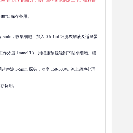
 X-100 和 DTT 的组分，会严重抑制试剂盒工作。推荐使
80°C 冻存备用。
离心 5min，收集细胞。加入 0.5-1ml 细胞裂解液及适量蛋
F，工作浓度 1mmol/L)，用细胞刮轻轻刮下贴壁细胞。细
波 3-5mm 探头，功率 150-300W, 冰上超声处理
 冻存备用。