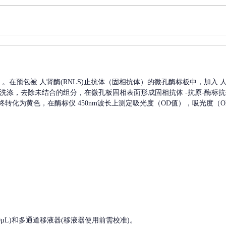
A）。在预包被
人肾酶(RNLS)
止抗体（固相抗体）的微孔酶标板中，加入
人
洗涤，去除未结合的组分，在微孔板固相表面形成固相抗体
-抗原-酶标
终转化为黄色，在酶标仪 450nm波长上测定吸光度（OD值），吸光度（
, 200-1000μL)和多通道移液器(移液器使用前需校准)。