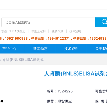
热搜:
ELISA试剂盒
试剂盒定制
免费代测
抗体定制
：15921990938，销售三部：19946122371，销售四部：13524933
产品中心
新闻动态
技术资料
关于我
人肾酶(RNLS)ELISA试剂盒
人肾酶(RNLS)ELISA试剂
货号：YJ24223
可售卖
供货：现货供应
保 质