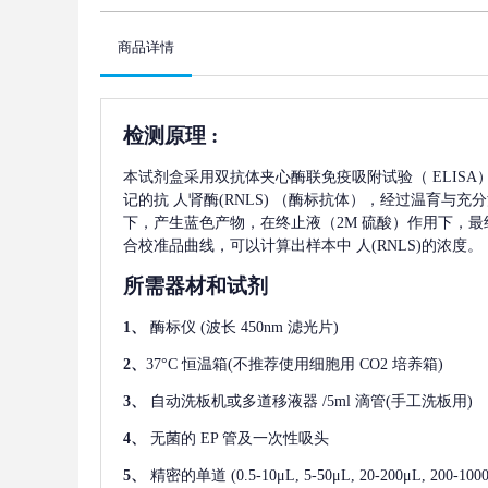
商品详情
检测原理
:
本试剂盒采用双抗体夹心酶联免疫吸附试验（
ELIS
记的抗
人肾酶(RNLS)
（酶标抗体），经过温育与充分
下，产生蓝色产物，在终止液（2M 硫酸）作用下，最
合校准品曲线，可以计算出样本中
人(RNLS)
的浓度。
所需器材和试剂
1、
酶标仪
(波长 450nm 滤光片)
2、
37°C 恒温箱(不推荐使用细胞用 CO2 培养箱)
3、
自动洗板机或多道移液器
/5ml 滴管(手工洗板用)
4、
无菌的
EP 管及一次性吸头
5、
精密的单道
(0.5-10μL, 5-50μL, 20-200μL