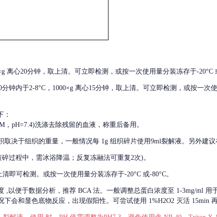
000×g 离心20分钟，取上清。可立即检测，或按一次使用量分装冻存于-20°C 或
后30分钟内于2-8°C，1000×g 离心15分钟，取上清。可立即检测，或按一次
下：
01M，pH=7.4)洗涤去除残留的血液，称重后备用。
积取决于组织的重量，一般情况每
1g 组织碎片使用9ml裂解液。另外建议
破碎过程中，需冰浴降温；反复冻融法可重复2次)。
留取上清即可检测。或按一次使用量分装冻存于-20°C 或-80°C。
度
,以便于数据分析，推荐 BCA 法。一般调整总蛋白浓度至 1-3mg/ml
会和显色底物反应，出现假阳性。可尝试使用 1%H2O2 灭活 15min 