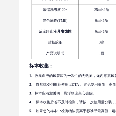
浓缩洗涤液
20×
25ml×1瓶
显色底物
(
TMB
)
6ml×1瓶
反应终止液
具腐蚀性
6ml×1瓶
封板胶纸
3张
产品说明书
1份
标本收集
:
1
、
收集血液的试管应为一次性的无热原，无内毒素试
2
、
血浆抗凝剂推荐使用
EDTA 。避免使用溶血，高
3
、
标本应清澈透明，悬浮物应离心去除。
4
、
标本收集后若不及时检测，请按一次使用量分装，
5
、
如果您的样本中检测物浓度高于标准品最高值，请