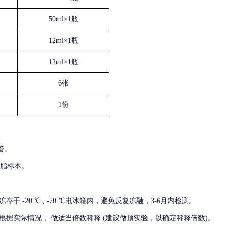
50ml×1瓶
12ml×1瓶
12ml×1瓶
6张
1份
管。
血脂标本。
冻存于
-20 ℃ , -70 ℃电冰箱内，避免反复冻融，3-6月内检测。
根据实际情况，
做适当倍数稀释
(建议做预实验，以确定稀释倍数)。