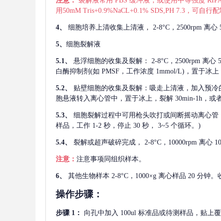
注意：
裂解液常用
PBS 缓冲液，或使用中等强度 RIPA
用50mM Tris+0.9%NaCL+0.1% SDS,PH 7.3
4、
细胞培养上清收集上清液，
2-8°C，2500rp
5、
细胞裂解液
5.1、
悬浮细胞的收集及裂解：
2-8°C，2500rpm 
白酶抑制剂(如 PMSF，工作浓度 1mmol/L)，置于冰上，
5.2、
贴壁细胞的收集及裂解：吸走上清液，加入预冷
胞悬液转入离心管中，置于冰上，裂解 30min-1h，
5.3、
细胞裂解过程中可用枪头吹打或间断摇动离心管
样品，工作 1-2 秒，停止 30 秒， 3~5 个循环。)
5.4、
裂解或超声破碎完成，
2-8°C，10000rpm
注意：
注意事项同组织样本。
6、
其他生物样本
2-8°C，1000×g 离心样品 20
操作步骤：
步骤
1：
向孔中加入
100ul 标准品或待测样品，贴上覆膜