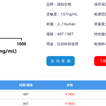
品牌：源桔生物
保存温
灵敏度：1.57ng/mL
检测范围
种属：人 / Human
简索英文：
规格：48T / 96T
特色服
用途：仅供科研使用
检测样
咨 询 客 服
下
纯度/规格
价格
48T
￥1400
96T
￥1900