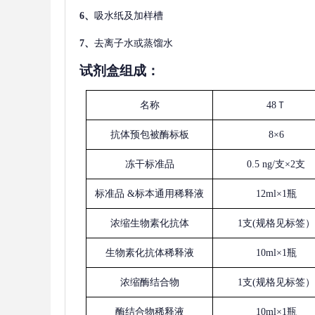
6、
吸水纸及加样槽
7、
去离子水或蒸馏水
试剂盒组成：
名称
48Ｔ
抗体预包被酶标板
8×6
冻干标准品
0.5 ng/支×2支
标准品
&标本通用稀释液
12ml×1瓶
浓缩生物素化抗体
1支(规格见标签）
生物素化抗体稀释液
10ml×1瓶
浓缩酶结合物
1支(规格见标签）
酶结合物稀释液
10ml×1瓶