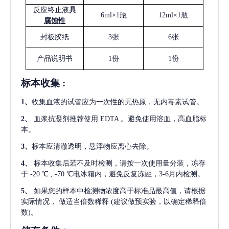
反应终止液
具
6ml×1瓶
12ml×1瓶
腐蚀性
封板胶纸
3张
6张
产品说明书
1份
1份
标本收集
:
1
、
收集血液的试管应为一次性的无热原，无内毒素试管。
2
、
血浆抗凝剂推荐使用
EDTA 。避免使用溶血，高血脂标
本。
3
、
标本应清澈透明，悬浮物应离心去除。
4
、
标本收集后若不及时检测，请按一次使用量分装，冻存
于
-20 ℃ , -70 ℃电冰箱内，避免反复冻融，3-6月内检测。
5
、
如果您的样本中检测物浓度高于标准品最高值，请根据
实际情况，
做适当倍数稀释
(建议做预实验，以确定稀释倍
数)。