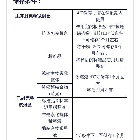
储存条件：
4℃保存，请在保质期内
未开封完整试剂盒
使用
未用完的板条放回带拉链
抗体包被板条
铝箔袋，封好口
4℃条件
下可储存1个月左右
冻干粉
-20℃可储存6 个
月左右，
标准品
稀释后的标准品使用后请
丢弃
浓缩生物素化
浓缩液
4℃可储存1个月左
抗体
右，
浓缩酶结合物
释后即用即弃
(避光)
已
封完整
标准品＆标本
试剂盒
通用稀释液
生物素化抗体
稀释液
酶结合物稀释
液
4℃条件下，可储存1 个月