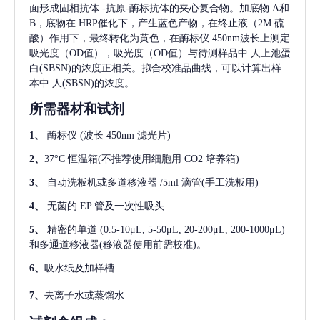
面形成固相抗体
-抗原-酶标抗体的夹心复合物。加底物 A和
B，底物在 HRP催化下，产生蓝色产物，在终止液（2M 硫
酸）作用下，最终转化为黄色，在酶标仪 450nm波长上测定
吸光度（OD值），吸光度（OD值）与待测样品中
人上池蛋
白(SBSN)
的浓度正相关。拟合校准品曲线，可以计算出样
本中
人(SBSN)
的浓度。
所需器材和试剂
1、
酶标仪
(波长 450nm 滤光片)
2、
37°C 恒温箱(不推荐使用细胞用 CO2 培养箱)
3、
自动洗板机或多道移液器
/5ml 滴管(手工洗板用)
4、
无菌的
EP 管及一次性吸头
5、
精密的单道
(0.5-10μL, 5-50μL, 20-200μL, 200-1000μL)
和多通道移液器(移液器使用前需校准)。
6、
吸水纸及加样槽
7、
去离子水或蒸馏水