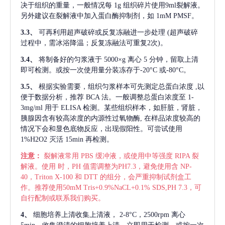
决于组织的重量，一般情况每
1g 组织碎片使用9ml裂解液。
另外建议在裂解液中加入蛋白酶抑制剂，如 1mM PMSF。
3.3、
可再利用超声破碎或反复冻融进一步处理
(超声破碎
过程中，需冰浴降温；反复冻融法可重复2次)。
3.4、
将制备好的匀浆液于
5000×g 离心 5 分钟，留取上清
即可检测。或按一次使用量分装冻存于-20°C 或-80°C。
3.5、
根据实验需要，组织匀浆样本可先测定总蛋白浓度
,以
便于数据分析，推荐 BCA 法。一般调整总蛋白浓度至 1-
3mg/ml 用于 ELISA 检测。某些组织样本，如肝脏，肾脏，
胰腺因含有较高浓度的内源性过氧物酶, 在样品浓度较高的
情况下会和显色底物反应，出现假阳性。可尝试使用
1%H2O2 灭活 15min 再检测。
注意：
裂解液常用
PBS 缓冲液，或使用中等强度 RIPA 裂
解液。使用 时，PH 值需调整为PH7.3，避免使用含 NP-
40，Triton X-100 和 DTT 的组分，会严重抑制试剂盒工
作。推荐使用50mM Tris+0.9%NaCL+0.1% SDS,PH 7.3，可
自行配制或联系我们购买。
4、
细胞培养上清收集上清液，
2-8°C，2500rpm 离心