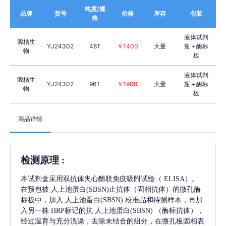
纯度/规
品牌
货号
价格
库存
包装
格
液体试剂
源桔生
YJ24302
48T
￥1400
大量
瓶＋酶标
物
板
液体试剂
源桔生
YJ24302
96T
￥1900
大量
瓶＋酶标
物
板
商品详情
检测原理
:
本试剂盒采用双抗体夹心酶联免疫吸附试验（
ELISA）。
在预包被
人上池蛋白(SBSN)
止抗体（固相抗体）的微孔酶
标板中，加入
人上池蛋白(SBSN)
校准品和待测样本，再加
入另一株
HRP标记的抗
人上池蛋白(SBSN)
（酶标抗体），
经过温育与充分洗涤，去除未结合的组分，在微孔板固相表