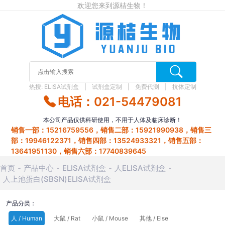
欢迎您来到源桔生物！
热搜:
ELISA试剂盒
试剂盒定制
免费代测
抗体定制
电话：021-54479081
本公司产品仅供科研使用，不用于人体及临床诊断！
销售一部：15216759556，销售二部：15921990938，销售三
部：19946122371，销售四部：13524933321，销售五部：
13641951130，销售六部：17740839645
首页
产品中心
ELISA试剂盒
人ELISA试剂盒
人上池蛋白(SBSN)ELISA试剂盒
产品分类：
人 / Human
大鼠 / Rat
小鼠 / Mouse
其他 / Else