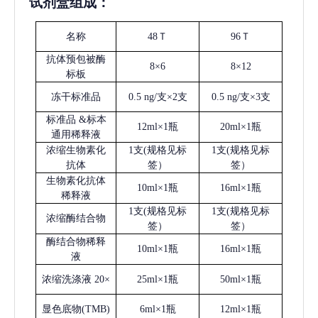
试剂盒组成：
名称
48Ｔ
96Ｔ
抗体预包被酶
8×6
8×12
标板
冻干标准品
0.5 ng/支×2支
0.5 ng/支×3支
标准品
&标本
12ml×1瓶
20ml×1瓶
通用稀释液
浓缩生物素化
1支(规格见标
1支(规格见标
抗体
签）
签）
生物素化抗体
10ml×1瓶
16ml×1瓶
稀释液
1支(规格见标
1支(规格见标
浓缩酶结合物
签）
签）
酶结合物稀释
10ml×1瓶
16ml×1瓶
液
浓缩洗涤液
20×
25ml×1瓶
50ml×1瓶
显色底物
(
TMB
)
6ml×1瓶
12ml×1瓶