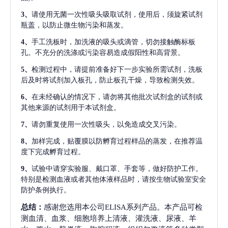
3、
请使用无菌一次性吸头吸取试剂，使用后，须旋紧试剂
瓶盖，以防止微生物污染和蒸发。
4、
手工洗板时，加洗液的吸头或滴管，切勿接触酶标板
孔。不充分的洗涤或污染容易造成假阳性和高背景。
5、
检测过程中，请提前准备好下一步实验所需试剂，洗板
后及时将试剂加入板孔，防止板孔干燥，导致检测失效。
6、
在未经确认的情况下，请勿将其他批次试剂盒的试剂或
其他来源的试剂用于本试剂盒。
7、
请勿重复使用一次性吸头，以免造成交叉污染。
8、
加样完成，贴覆膜以防孵育过程样品的蒸发，在推荐温
度下完成孵育过程。
9、
试验中请穿实验服、戴口罩、手套等，做好防护工作。
特别是检测血液或者其他体液样品时，请按生物试验室安全
防护条例执行。
总结：
感谢您选用本公司ELISA系列产品。本产品可检
测血清、血浆、细胞培养上清液、灌洗液、尿液、羊