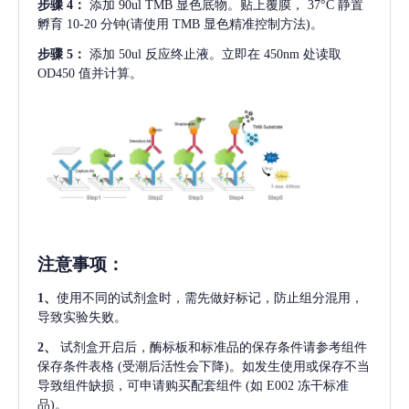
步骤
4：
添加
90ul TMB 显色底物。贴上覆膜， 37°C 静置
孵育 10-20 分钟(请使用 TMB 显色精准控制方法)。
步骤
5：
添加
50ul 反应终止液。立即在 450nm 处读取
OD450 值并计算。
注意事项
：
1、
使用不同的试剂盒时，需先做好标记，防止组分混用，
导致实验失败。
2、
试剂盒开启后，酶标板和标准品的保存条件请参考组件
保存条件表格
(受潮后活性会下降)。如发生使用或保存不当
导致组件缺损，可申请购买配套组件
(如 E002 冻干标准
品)。