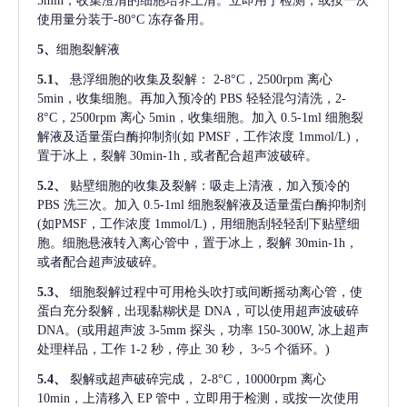
5min，收集澄清的细胞培养上清。立即用于检测，或按一次
使用量分装于-80°C 冻存备用。
5、
细胞裂解液
5.1、
悬浮细胞的收集及裂解：
2-8°C，2500rpm 离心
5min，收集细胞。再加入预冷的 PBS 轻轻混匀清洗，2-
8°C，2500rpm 离心 5min，收集细胞。加入 0.5-1ml 细胞裂
解液及适量蛋白酶抑制剂(如 PMSF，工作浓度 1mmol/L)，
置于冰上，裂解 30min-1h , 或者配合超声波破碎。
5.2、
贴壁细胞的收集及裂解：吸走上清液，加入预冷的
PBS 洗三次。加入 0.5-1ml 细胞裂解液及适量蛋白酶抑制剂
(如PMSF，工作浓度 1mmol/L)，用细胞刮轻轻刮下贴壁细
胞。细胞悬液转入离心管中，置于冰上，裂解 30min-1h，
或者配合超声波破碎。
5.3、
细胞裂解过程中可用枪头吹打或间断摇动离心管，使
蛋白充分裂解
, 出现黏糊状是 DNA，可以使用超声波破碎
DNA。(或用超声波 3-5mm 探头，功率 150-300W, 冰上超声
处理样品，工作 1-2 秒，停止 30 秒， 3~5 个循环。)
5.4、
裂解或超声破碎完成，
2-8°C，10000rpm 离心
10min，上清移入 EP 管中，立即用于检测，或按一次使用