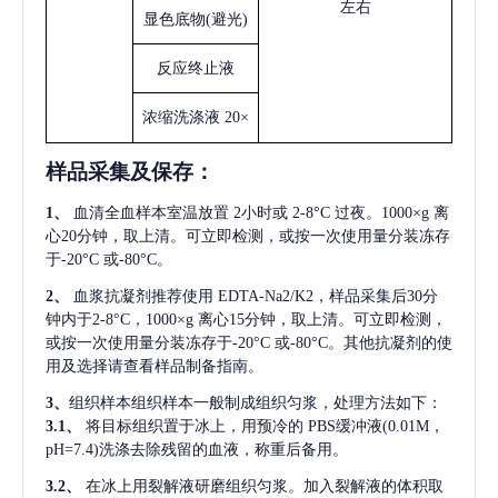
左右
显色底物
(避光)
反应终止液
浓缩洗涤液
20×
样品采集及保存
：
1、
血清全血样本室温放置
2小时或 2-8°C 过夜。1000×g 离
心20分钟，取上清。可立即检测，或按一次使用量分装冻存
于-20°C 或-80°C。
2、
血浆抗凝剂推荐使用
EDTA-Na2/K2，样品采集后30分
钟内于2-8°C，1000×g 离心15分钟，取上清。可立即检测，
或按一次使用量分装冻存于-20°C 或-80°C。其他抗凝剂的使
用及选择请查看样品制备指南。
3、
组织样本组织样本一般制成组织匀浆，处理方法如下：
3.1、
将目标组织置于冰上，用预冷的
PBS缓冲液(0.01M，
pH=7.4)洗涤去除残留的血液，称重后备用。
3.2、
在冰上用裂解液研磨组织匀浆。加入裂解液的体积取