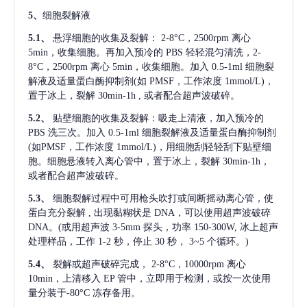
5、
细胞裂解液
5.1、
悬浮细胞的收集及裂解：
2-8°C，2500rpm 离心
5min，收集细胞。再加入预冷的 PBS 轻轻混匀清洗，2-
8°C，2500rpm 离心 5min，收集细胞。加入 0.5-1ml 细胞裂
解液及适量蛋白酶抑制剂(如 PMSF，工作浓度 1mmol/L)，
置于冰上，裂解 30min-1h , 或者配合超声波破碎。
5.2、
贴壁细胞的收集及裂解：吸走上清液，加入预冷的
PBS 洗三次。加入 0.5-1ml 细胞裂解液及适量蛋白酶抑制剂
(如PMSF，工作浓度 1mmol/L)，用细胞刮轻轻刮下贴壁细
胞。细胞悬液转入离心管中，置于冰上，裂解 30min-1h，
或者配合超声波破碎。
5.3、
细胞裂解过程中可用枪头吹打或间断摇动离心管，使
蛋白充分裂解
, 出现黏糊状是 DNA，可以使用超声波破碎
DNA。(或用超声波 3-5mm 探头，功率 150-300W, 冰上超声
处理样品，工作 1-2 秒，停止 30 秒， 3~5 个循环。)
5.4、
裂解或超声破碎完成，
2-8°C，10000rpm 离心
10min，上清移入 EP 管中，立即用于检测，或按一次使用
量分装于-80°C 冻存备用。