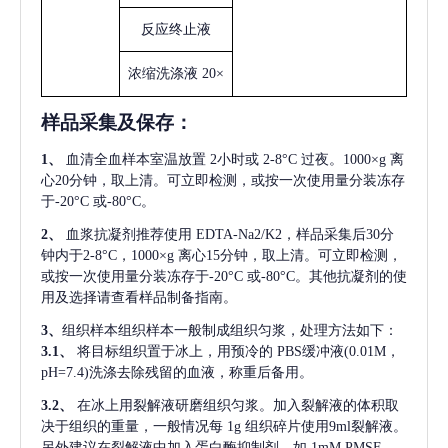
反应终止液
浓缩洗涤液
20×
样品采集及保存
：
1、
血清全血样本室温放置
2小时或 2-8°C 过夜。1000×g 离
心20分钟，取上清。可立即检测，或按一次使用量分装冻存
于-20°C 或-80°C。
2、
血浆抗凝剂推荐使用
EDTA-Na2/K2，样品采集后30分
钟内于2-8°C，1000×g 离心15分钟，取上清。可立即检测，
或按一次使用量分装冻存于-20°C 或-80°C。其他抗凝剂的使
用及选择请查看样品制备指南。
3、
组织样本组织样本一般制成组织匀浆，处理方法如下：
3.1、
将目标组织置于冰上，用预冷的
PBS缓冲液(0.01M，
pH=7.4)洗涤去除残留的血液，称重后备用。
3.2、
在冰上用裂解液研磨组织匀浆。加入裂解液的体积取
决于组织的重量，一般情况每
1g 组织碎片使用9ml裂解液。
另外建议在裂解液中加入蛋白酶抑制剂，如 1mM PMSF。