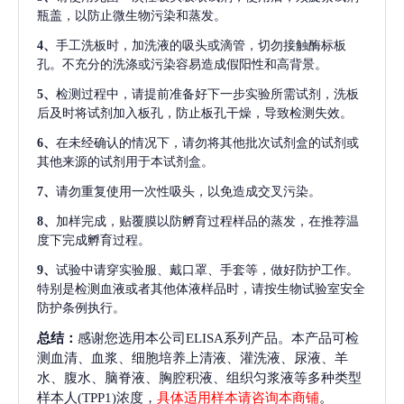
瓶盖，以防止微生物污染和蒸发。
4、
手工洗板时，加洗液的吸头或滴管，切勿接触酶标板
孔。不充分的洗涤或污染容易造成假阳性和高背景。
5、
检测过程中，请提前准备好下一步实验所需试剂，洗板
后及时将试剂加入板孔，防止板孔干燥，导致检测失效。
6、
在未经确认的情况下，请勿将其他批次试剂盒的试剂或
其他来源的试剂用于本试剂盒。
7、
请勿重复使用一次性吸头，以免造成交叉污染。
8、
加样完成，贴覆膜以防孵育过程样品的蒸发，在推荐温
度下完成孵育过程。
9、
试验中请穿实验服、戴口罩、手套等，做好防护工作。
特别是检测血液或者其他体液样品时，请按生物试验室安全
防护条例执行。
总结：
感谢您选用本公司ELISA系列产品。本产品可检
测血清、血浆、细胞培养上清液、灌洗液、尿液、羊
水、腹水、脑脊液、胸腔积液、组织匀浆液等多种类型
样本人(TPP1)浓度，
具体适用样本请咨询本商铺
。