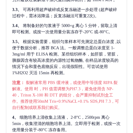
3.3、
可再利用超声破碎或反复冻融进一步处理
(超声破碎
过程中，需冰浴降温；反复冻融法可重复2次)。
3.4、
将制备好的匀浆液于
5000×g 离心 5 分钟，留取上清
即可检测。或按一次使用量分装冻存于-20°C 或-80°C。
3.5、
根据实验需要，组织匀浆样本可先测定总蛋白浓度
,以
便于数据分析，推荐 BCA 法。一般调整总蛋白浓度至 1-
3mg/ml 用于 ELISA 检测。某些组织样本，如肝脏，肾脏，
胰腺因含有较高浓度的内源性过氧物酶, 在样品浓度较高的
情况下会和显色底物反应，出现假阳性。可尝试使用
1%H2O2 灭活 15min 再检测。
注意：
裂解液常用
PBS 缓冲液，或使用中等强度 RIPA 裂
解液。使用 时，PH 值需调整为PH7.3，避免使用含 NP-
40，Triton X-100 和 DTT 的组分，会严重抑制试剂盒工
作。推荐使用50mM Tris+0.9%NaCL+0.1% SDS,PH 7.3，可
自行配制或联系我们购买。
4、
细胞培养上清收集上清液，
2-8°C，2500rpm 离心
5min，收集澄清的细胞培养上清。立即用于检测，或按一次
使用量分装于-80°C 冻存备用。