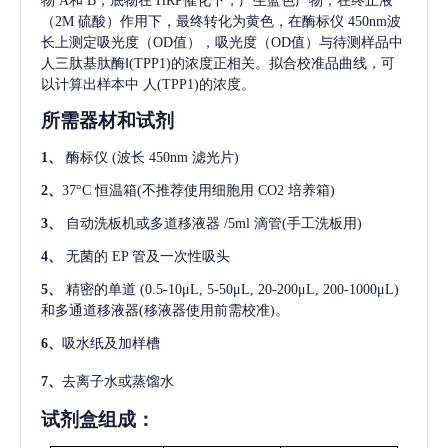
物 A和 B，底物在 HRP催化下，产生蓝色产物，在终止液
（2M 硫酸）作用下，最终转化为黄色，在酶标仪 450nm波
长上测定吸光度（OD值），吸光度（OD值）与待测样品中
人三肽基肽酶Ⅰ(TPP1)
的浓度正相关。拟合校准品曲线，可
以计算出样本中
人(TPP1)
的浓度。
所需器材和试剂
1、
酶标仪
(波长 450nm 滤光片)
2、
37°C 恒温箱(不推荐使用细胞用 CO2 培养箱)
3、
自动洗板机或多道移液器
/5ml 滴管(手工洗板用)
4、
无菌的
EP 管及一次性吸头
5、
精密的单道
(0.5-10μL, 5-50μL, 20-200μL, 200-1000μL)
和多通道移液器(移液器使用前需校准)。
6、
吸水纸及加样槽
7、
去离子水或蒸馏水
试剂盒组成：