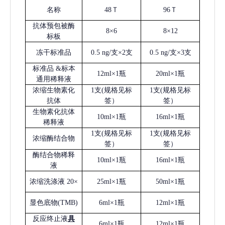
名称
48Ｔ
96Ｔ
抗体预包被酶
8×6
8×12
标板
冻干标准品
0.5 ng/支×2支
0.5 ng/支×3支
标准品
&标本
12ml×1瓶
20ml×1瓶
通用稀释液
浓缩生物素化
1支(规格见标
1支(规格见标
抗体
签）
签）
生物素化抗体
10ml×1瓶
16ml×1瓶
稀释液
1支(规格见标
1支(规格见标
浓缩酶结合物
签）
签）
酶结合物稀释
10ml×1瓶
16ml×1瓶
液
浓缩洗涤液
20×
25ml×1瓶
50ml×1瓶
显色底物
(
TMB
)
6ml×1瓶
12ml×1瓶
反应终止液
具
6ml×1瓶
12ml×1瓶