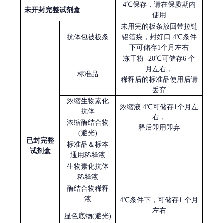
4℃保存，请在保质期内
未开封完整试剂盒
使用
未用完的板条放回带拉链
抗体包被板条
铝箔袋，封好口
4℃条件
下可储存1个月左右
冻干粉
-20℃可储存6 个
月左右，
标准品
稀释后的标准品使用后请
丢弃
浓缩生物素化
浓缩液
4℃可储存1个月左
抗体
右，
浓缩酶结合物
释后即用即弃
(避光)
已
封完整
标准品＆标本
试剂盒
通用稀释液
生物素化抗体
稀释液
酶结合物稀释
液
4℃条件下，可储存1 个月
左右
显色底物
(避光)