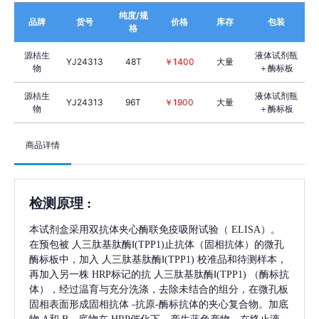
纯度/规
品牌
货号
价格
库存
包装
格
源桔生
液体试剂瓶
YJ24313
48T
￥1400
大量
物
＋酶标板
源桔生
液体试剂瓶
YJ24313
96T
￥1900
大量
物
＋酶标板
商品详情
检测原理
:
本试剂盒采用双抗体夹心酶联免疫吸附试验（
ELISA）。
在预包被
人三肽基肽酶Ⅰ(TPP1)
止抗体（固相抗体）的微孔
酶标板中，加入
人三肽基肽酶Ⅰ(TPP1)
校准品和待测样本，
再加入另一株
HRP标记的抗
人三肽基肽酶Ⅰ(TPP1)
（酶标抗
体），经过温育与充分洗涤，去除未结合的组分，在微孔板
固相表面形成固相抗体
-抗原-酶标抗体的夹心复合物。加底