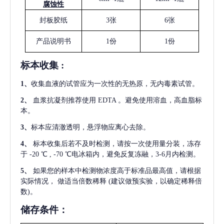
腐蚀性
封板胶纸
3张
6张
产品说明书
1份
1份
标本收集
:
1
、
收集血液的试管应为一次性的无热原，无内毒素试管。
2
、
血浆抗凝剂推荐使用
EDTA 。避免使用溶血，高血脂标
本。
3
、
标本应清澈透明，悬浮物应离心去除。
4
、
标本收集后若不及时检测，请按一次使用量分装，冻存
于
-20 ℃ , -70 ℃电冰箱内，避免反复冻融，3-6月内检测。
5
、
如果您的样本中检测物浓度高于标准品最高值，请根据
实际情况，
做适当倍数稀释
(建议做预实验，以确定稀释倍
数)。
储存条件：